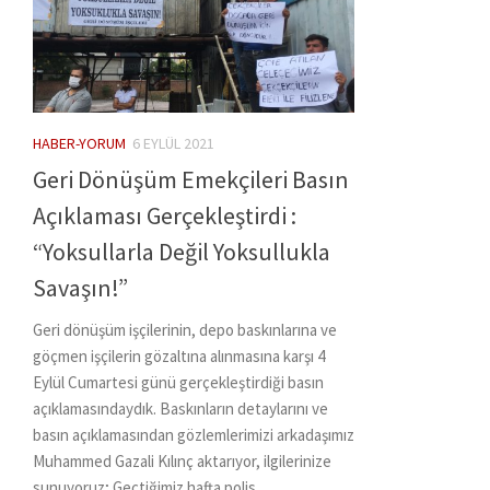
HABER-YORUM
6 EYLÜL 2021
Geri Dönüşüm Emekçileri Basın
Açıklaması Gerçekleştirdi :
“Yoksullarla Değil Yoksullukla
Savaşın!”
Geri dönüşüm işçilerinin, depo baskınlarına ve
göçmen işçilerin gözaltına alınmasına karşı 4
Eylül Cumartesi günü gerçekleştirdiği basın
açıklamasındaydık. Baskınların detaylarını ve
basın açıklamasından gözlemlerimizi arkadaşımız
Muhammed Gazali Kılınç aktarıyor, ilgilerinize
sunuyoruz; Geçtiğimiz hafta polis...