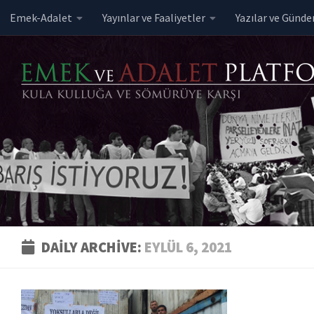
Emek-Adalet
Yayınlar ve Faaliyetler
Yazılar ve Günd
Skip to content
DAILY ARCHIVE:
EYLÜL 6, 2021