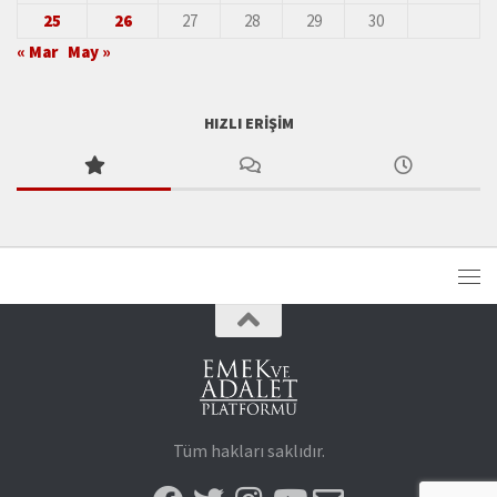
25
26
27
28
29
30
« Mar
May »
HIZLI ERIŞIM
Tüm hakları saklıdır.