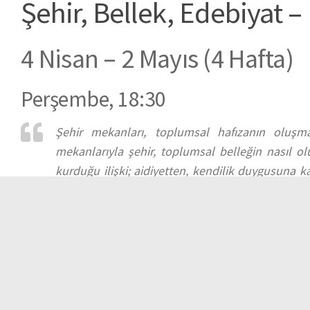
Şehir, Bellek, Edebiyat
4 Nisan – 2 Mayıs (4 Hafta)
Perşembe, 18:30
Şehir mekanları, toplumsal hafızanın oluşm
mekanlarıyla şehir, toplumsal belleğin nasıl o
kurduğu ilişki; aidiyetten, kendilik duygusuna k
bir işlevi vardır; kimi zaman bir inşa sürecinin a
gibi… Dört hafta süren atölyemizde; şehir, mek
şehrin tarihi ve coğrafyası kadar; toplumsal bel
Tags:
Emine Uçak Erdoğan
müştereklerimiz atölyeleri