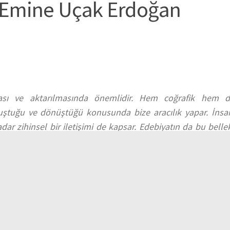
 – Emine Uçak Erdoğan
ası ve aktarılmasında önemlidir. Hem coğrafik hem de
luştuğu ve dönüştüğü konusunda bize aracılık yapar. İnsan
adar zihinsel bir iletişimi de kapsar. Edebiyatın da bu bell
racısı kimi zaman da inşa edilen belleği yıkmak, gerçeği orta
an, bellek üzerine kavramsal okumaların yanında; romanlar
leğine de odaklanmaya çalışacağız.