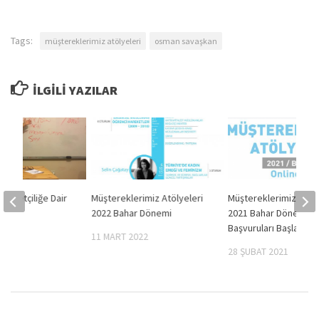
Tags:
müştereklerimiz atölyeleri
osman savaşkan
İLGILI YAZILAR
illiyetçiliğe Dair
Müştereklerimiz Atölyeleri
Müştereklerimiz Atöly
m
2022 Bahar Dönemi
2021 Bahar Dönemi
Başvuruları Başladı
2019
11 MART 2022
28 ŞUBAT 2021