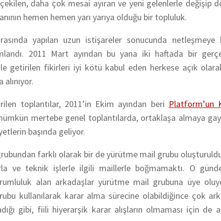
 çekilen, daha çok mesai ayıran ve yeni gelenlerle değişip
oranının hemen hemen yarı yarıya olduğu bir topluluk.
rasında yapılan uzun istişareler sonucunda netleşmeye 
ımlandı. 2011 Mart ayından bu yana iki haftada bir gerçek
 getirilen fikirleri iyi kötü kabul eden herkese açık olarak
 alınıyor.
rilen toplantılar, 2011’in Ekim ayından beri
Platform’un K
ı mümkün mertebe genel toplantılarda, ortaklaşa almaya gay
etlerin başında geliyor.
l grubundan farklı olarak bir de yürütme mail grubu oluşturuld
rla ve teknik işlerle ilgili maillerle boğmamaktı. O gün
orumluluk alan arkadaşlar yürütme mail grubuna üye oluyor
ubu kullanılarak karar alma sürecine olabildiğince çok ark
dığı gibi, fiili hiyerarşik karar alışların olmaması için de