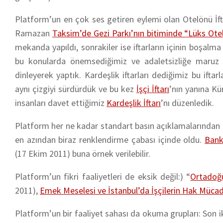
Platform’un en çok ses getiren eylemi olan Otelönü İft
Ramazan
Taksim’de Gezi Parkı’nın bitiminde “Lüks Otel 
mekanda yapıldı, sonrakiler ise iftarların içinin boşalma
bu konularda önemsediğimiz ve adaletsizliğe maruz kala
dinleyerek yaptık. Kardeşlik iftarları dediğimiz bu iftar
aynı çizgiyi sürdürdük ve bu kez
İşçi İftarı
’nın yanına K
insanları davet ettiğimiz
Kardeşlik İftarı
’nı düzenledik.
Platform her ne kadar standart basın açıklamalarından 
en azından biraz renklendirme çabası içinde oldu.
Bank
(17 Ekim 2011) buna örnek verilebilir.
Platform’un fikri faaliyetleri de eksik değil:) “
Ortadoğ
2011),
Emek Meselesi ve İstanbul’da İşçilerin Hak Müc
Platform’un bir faaliyet sahası da okuma grupları: Son i