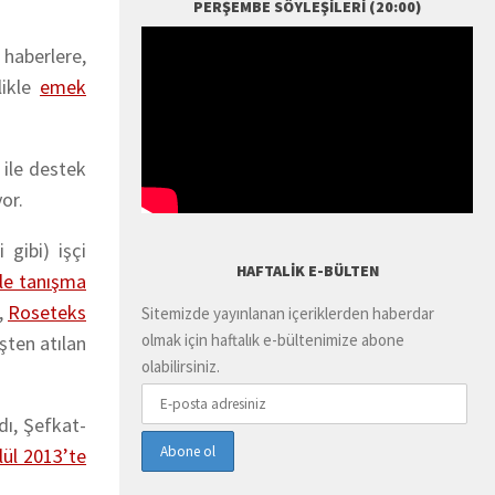
PERŞEMBE SÖYLEŞILERI (20:00)
 haberlere,
likle
emek
 ile destek
or.
 gibi) işçi
HAFTALIK E-BÜLTEN
yle tanışma
,
Roseteks
Sitemizde yayınlanan içeriklerden haberdar
olmak için haftalık e-bültenimize abone
şten atılan
olabilirsiniz.
ldı, Şefkat-
lül 2013’te