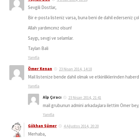
Sevgili Dostlar,
Bir e-posta listeniz varsa, buna beni de dahil ederseniz ço
Allah yardımcınız olsun!
Saygı, sevgi ve selamlar.
Taylan Bali
Yanıtla
Ömer Kenan
23 Nisan 2014, 14:18
Mail listenize bende dahil olmak ve etkinliklerinden haberd
Yanıtla
Alp Çıracı
23 Nisan 2014, 21:41
mail grubunun admini arkadaşlara ilettim Ömer bey
Yanıtla
Gökhan Sümer
4 Ağustos 2014, 20:20
Merhaba,