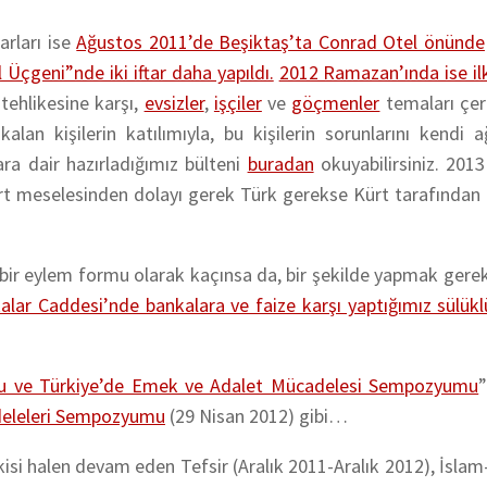
arları ise
Ağustos 2011’de Beşiktaş’ta Conrad Otel önünde
Üçgeni”nde iki iftar daha yapıldı.
2012 Ramazan’ında ise il
 tehlikesine karşı,
evsizler
,
işçiler
ve
göçmenler
temaları çer
n kişilerin katılımıyla, bu kişilerin sorunlarını kendi a
lara dair hazırladığımız bülteni
buradan
okuyabilirsiniz. 2013
ürt meselesinden dolayı gerek Türk gerekse Kürt tarafından
bir eylem formu olarak kaçınsa da, bir şekilde yapmak gere
alar Caddesi’nde bankalara ve faize karşı yaptığımız sülük
u ve Türkiye’de Emek ve Adalet Mücadelesi Sempozyumu
adeleleri Sempozyumu
(29 Nisan 2012) gibi…
kisi halen devam eden Tefsir (Aralık 2011-Aralık 2012), İsla