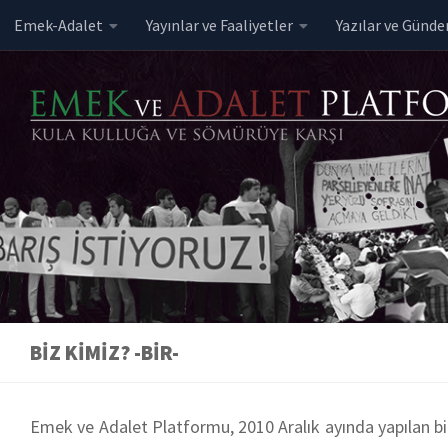
Emek-Adalet
Yayınlar ve Faaliyetler
Yazılar ve Günd
Skip to content
BIZ KIMIZ? -BIR-
Emek ve Adalet Platformu, 2010 Aralık ayında yapılan bi