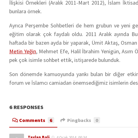
İlişkisi Örnekleri (Aralık 2011-Mart 2012), İslam İkt
bunlara örnek.
Ayrıca Perşembe Sohbetleri de hem grubun ve yeni gel
eğitim olarak çok faydalı oldu. 2011 Aralık ayında 
haftada bir bazen ayda bir yaparak, Ümit Aktaş, Osman
Metin Yeğin
, Mehmet Efe, Halil İbrahim Yenigün, Asım 
pek çok isimle sohbet ettik, istişarede bulunduk.
Son dönemde kamuoyunda yankı bulan bir diğer etkinliğ
forum ve İslamcı camiadan önemsediğimiz isimlerin des
6 RESPONSES
Comments
6
Pingbacks
0
Taylan Bali
4 Ocak 2014, 00:34