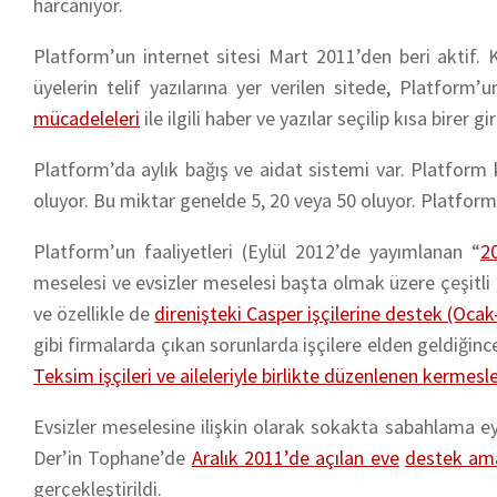
harcanıyor.
Platform’un internet sitesi Mart 2011’den beri aktif. Ka
üyelerin telif yazılarına yer verilen sitede, Platform’u
mücadeleleri
ile ilgili haber ve yazılar seçilip kısa birer g
Platform’da aylık bağış ve aidat sistemi var. Platform k
oluyor. Bu miktar genelde 5, 20 veya 50 oluyor. Platform’
Platform’un faaliyetleri (Eylül 2012’de yayımlanan “
2
meselesi ve evsizler meselesi başta olmak üzere çeşitli
ve özellikle de
direnişteki Casper işçilerine destek (Oca
gibi firmalarda çıkan sorunlarda işçilere elden geldiğinc
Teksim işçileri ve aileleriyle birlikte düzenlenen kermesl
Evsizler meselesine ilişkin olarak sokakta sabahlama ey
Der’in Tophane’de
Aralık 2011’de açılan eve
destek amaç
gerçekleştirildi.