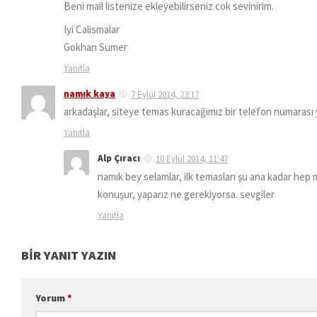
Beni mail listenize ekleyebilirseniz cok sevinirim.
Iyi Calismalar
Gokhan Sumer
Yanıtla
namık kaya
7 Eylül 2014, 23:17
arkadaşlar, siteye temas kuracağımız bir telefon numarası
Yanıtla
Alp Çıracı
10 Eylül 2014, 11:47
namık bey selamlar, ilk temasları şu ana kadar hep 
konuşur, yaparız ne gerekiyorsa. sevgiler
Yanıtla
BIR YANIT YAZIN
Yorum
*