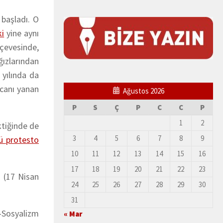
başladı. O
ki
yine aynı
çevesinde,
ğızlarından
 yılında da
 canı yanan
Ağustos 2026
P
S
Ç
P
C
C
P
1
2
ktiğinde de
3
4
5
6
7
8
9
lü protesto
10
11
12
13
14
15
16
17
18
19
20
21
22
23
” (17 Nisan
24
25
26
27
28
29
30
31
m-Sosyalizm
« Mar