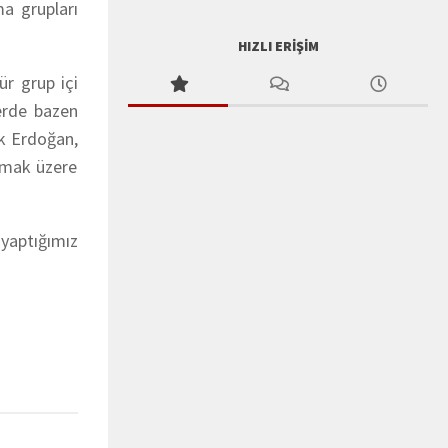
a grupları
HIZLI ERIŞIM
r grup içi
erde bazen
k Erdoğan,
lmak üzere
yaptığımız