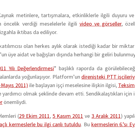
ynak metinlere, tartışmalara, etkinliklerle ilgili duyuru ve
n öncelik verdiği meselelerle ilgili
video ve görseller
, özel
irizgahla iktibas da ediliyor.
atılımcısı olan herkes aylık olarak istediği kadar bir miktar
un üye aidat ve bağışları dışında herhangi bir geliri bulunmuy
011 Yılı Değerlendirmesi
” başlıklı raporda da görülebileceği
 alanlarda yoğunlaşıyor. Platform’un
direnişteki PTT işçileri
k-Mayıs 2011)
ile başlayan işçi meselesine ilişkin ilgisi,
Teksim
e yardımcı olmak şeklinde devam etti. Sendikalaştıkları için i
er
önemliydi.
lemleri (
29 Ekim 2011
,
5 Kasım 2011
ve
3 Aralık 2011
) yapı
lı kermeslerle bu ilgi canlı tutuldu
. Bu
kermeslerin 6.’sı Ey