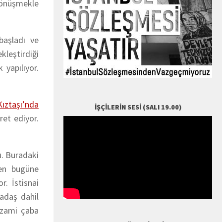
 dönüşmekle
başladı ve
leştirdiği
 yapılıyor.
ıztaşı’nda
İŞÇILERIN SESI (SALI 19.00)
ret ediyor.
u. Buradaki
den bugüne
. İstisnai
adaş dahil
 azami çaba