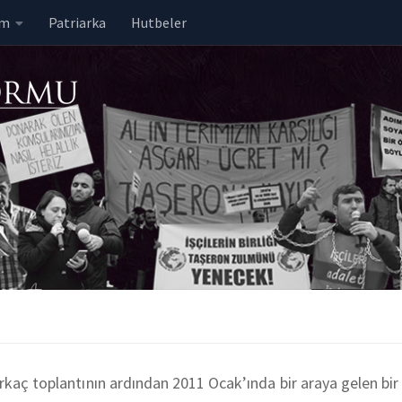
em
Patriarka
Hutbeler
rkaç toplantının ardından 2011 Ocak’ında bir araya gelen bir