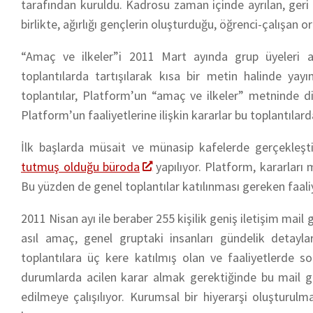
tarafından kuruldu. Kadrosu zaman içinde ayrılan, geri
birlikte, ağırlığı gençlerin oluşturduğu, öğrenci-çalışan 
“Amaç ve ilkeler”i 2011 Mart ayında grup üyeleri a
toplantılarda tartışılarak kısa bir metin halinde yay
toplantılar, Platform’un “amaç ve ilkeler” metninde dile
Platform’un faaliyetlerine ilişkin kararlar bu toplantılarda
İlk başlarda müsait ve münasip kafelerde gerçekleşti
tutmuş olduğu büroda
yapılıyor. Platform, kararlar
Bu yüzden de genel toplantılar katılınması gereken faaliy
2011 Nisan ayı ile beraber 255 kişilik geniş iletişim mai
asıl amaç, genel gruptaki insanları gündelik detayla
toplantılara üç kere katılmış olan ve faaliyetlerde s
durumlarda acilen karar almak gerektiğinde bu mail gr
edilmeye çalışılıyor. Kurumsal bir hiyerarşi oluşturulma