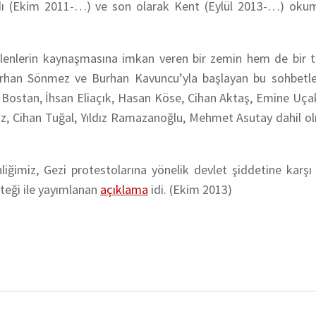
isadı (Ekim 2011-…) ve son olarak Kent (Eylül 2013-…) okum
enlerin kaynaşmasına imkan veren bir zemin hem de bir tü
Burhan Sönmez ve Burhan Kavuncu’yla başlayan bu sohbetl
 Bostan, İhsan Eliaçık, Hasan Köse, Cihan Aktaş, Emine Uça
Öz, Cihan Tuğal, Yıldız Ramazanoğlu, Mehmet Asutay dahil o
imiz, Gezi protestolarına yönelik devlet şiddetine karşı 
teği ile yayımlanan
açıklama
idi. (Ekim 2013)