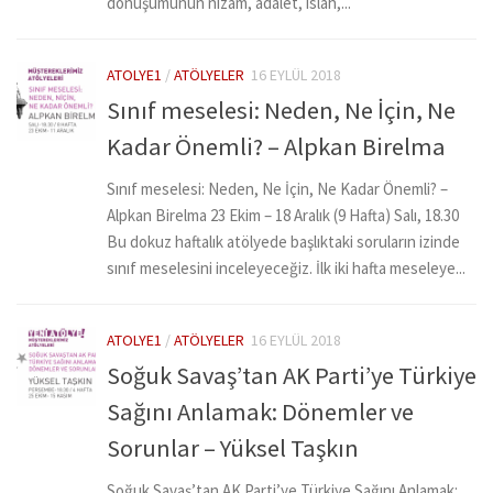
dönüşümünün nizam, adalet, ıslah,...
ATOLYE1
/
ATÖLYELER
16 EYLÜL 2018
Sınıf meselesi: Neden, Ne İçin, Ne
Kadar Önemli? – Alpkan Birelma
Sınıf meselesi: Neden, Ne İçin, Ne Kadar Önemli? –
Alpkan Birelma 23 Ekim – 18 Aralık (9 Hafta) Salı, 18.30
Bu dokuz haftalık atölyede başlıktaki soruların izinde
sınıf meselesini inceleyeceğiz. İlk iki hafta meseleye...
ATOLYE1
/
ATÖLYELER
16 EYLÜL 2018
Soğuk Savaş’tan AK Parti’ye Türkiye
Sağını Anlamak: Dönemler ve
Sorunlar – Yüksel Taşkın
Soğuk Savaş’tan AK Parti’ye Türkiye Sağını Anlamak: