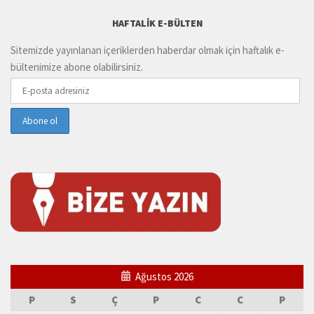
HAFTALIK E-BÜLTEN
Sitemizde yayınlanan içeriklerden haberdar olmak için haftalık e-
bültenimize abone olabilirsiniz.
Ağustos 2026
P
S
Ç
P
C
C
P