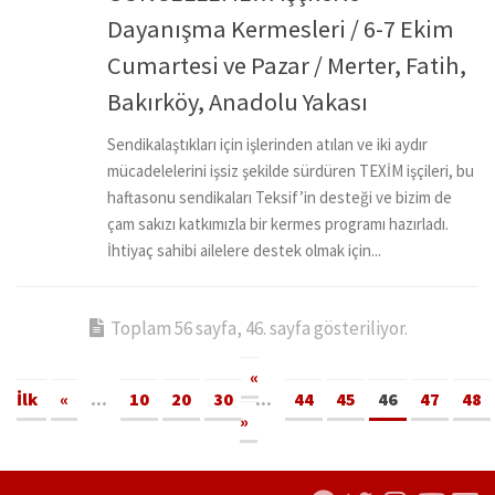
Dayanışma Kermesleri / 6-7 Ekim
Cumartesi ve Pazar / Merter, Fatih,
Bakırköy, Anadolu Yakası
Sendikalaştıkları için işlerinden atılan ve iki aydır
mücadelelerini işsiz şekilde sürdüren TEXİM işçileri, bu
haftasonu sendikaları Teksif’in desteği ve bizim de
çam sakızı katkımızla bir kermes programı hazırladı.
İhtiyaç sahibi ailelere destek olmak için...
Toplam 56 sayfa, 46. sayfa gösteriliyor.
«
İlk
«
...
10
20
30
...
44
45
46
47
48
»