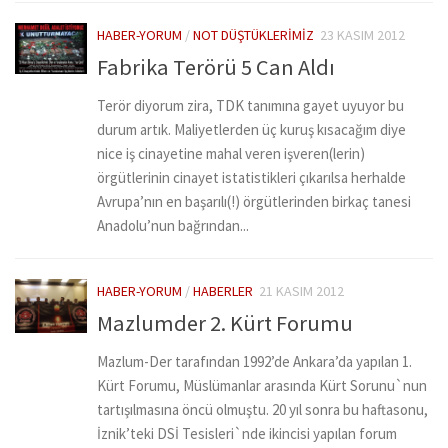
HABER-YORUM
/
NOT DÜŞTÜKLERIMIZ
23 KASIM 2012
Fabrika Terörü 5 Can Aldı
Terör diyorum zira, TDK tanımına gayet uyuyor bu
durum artık. Maliyetlerden üç kuruş kısacağım diye
nice iş cinayetine mahal veren işveren(lerin)
örgütlerinin cinayet istatistikleri çıkarılsa herhalde
Avrupa’nın en başarılı(!) örgütlerinden birkaç tanesi
Anadolu’nun bağrından...
HABER-YORUM
/
HABERLER
21 KASIM 2012
Mazlumder 2. Kürt Forumu
Mazlum-Der tarafından 1992’de Ankara’da yapılan 1.
Kürt Forumu, Müslümanlar arasında Kürt Sorunu`nun
tartışılmasına öncü olmuştu. 20 yıl sonra bu haftasonu,
İznik’teki DSİ Tesisleri`nde ikincisi yapılan forum