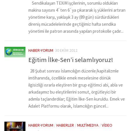
Sendikalaşan TEXiM işçilerinin, sorumlu oldukları
makina sayısını 4`ten 6`ya çıkararak iş yüklerini artıran
yönetime karşı, yaklaşık 3 ay (89 gün) sürdürdükleri
direniş mücadelelerinde geçtiğimiz hafta sendika
yönetimi ile patron arasında yapılan protokolle çadır...
HABER-YORUM
30 EKIM 2012
Eğitim İlke-Sen’i selamlıyoruz!
28 Şubat sonrası İslamcılığın düzenle/kapitalizmle
imtihanında, özellikle emek meselesine dönük
ilgisizliği ısrarla eleştiren bir grup eğitimci abi, abla ve
arkadaşımız bu eleştirilerini somut, örgütleyici bir
adımla taçlandırdılar; Eğitim İlke-Sen kuruldu. Emek ve
Adalet Platformu olarak, İslamcılığın güncel...
HABER-YORUM
/
HABERLER
/
MULTIMEDYA
/
VIDEO