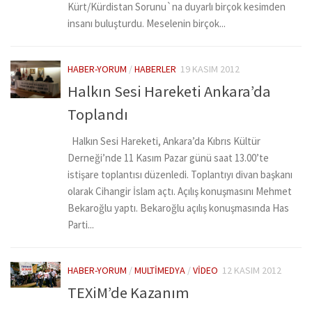
Kürt/Kürdistan Sorunu`na duyarlı birçok kesimden
insanı buluşturdu. Meselenin birçok...
HABER-YORUM
/
HABERLER
19 KASIM 2012
Halkın Sesi Hareketi Ankara’da
Toplandı
Halkın Sesi Hareketi, Ankara’da Kıbrıs Kültür
Derneği’nde 11 Kasım Pazar günü saat 13.00’te
istişare toplantısı düzenledi. Toplantıyı divan başkanı
olarak Cihangir İslam açtı. Açılış konuşmasını Mehmet
Bekaroğlu yaptı. Bekaroğlu açılış konuşmasında Has
Parti...
HABER-YORUM
/
MULTIMEDYA
/
VIDEO
12 KASIM 2012
TEXiM’de Kazanım