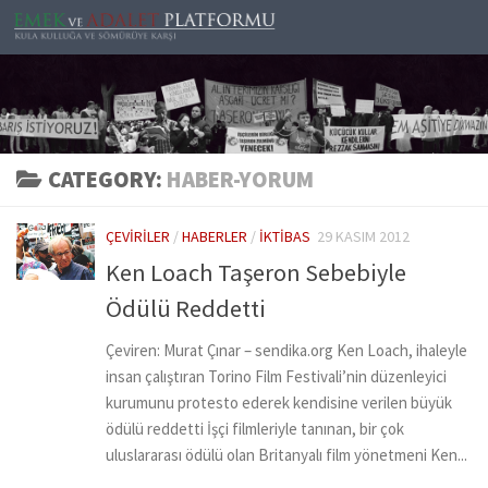
Skip to content
CATEGORY:
HABER-YORUM
ÇEVIRILER
/
HABERLER
/
İKTIBAS
29 KASIM 2012
Ken Loach Taşeron Sebebiyle
Ödülü Reddetti
Çeviren: Murat Çınar – sendika.org Ken Loach, ihaleyle
insan çalıştıran Torino Film Festivali’nin düzenleyici
kurumunu protesto ederek kendisine verilen büyük
ödülü reddetti İşçi filmleriyle tanınan, bir çok
uluslararası ödülü olan Britanyalı film yönetmeni Ken...