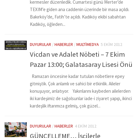
kermesler düzenledik. Cumartesi günü Merter’de
TEXIM’e giden ana caddenin üzerinde bir masa açıldı.
Bakırköy’de, Fatih’te açıldı. Kadıköy ekibi sabahtan
Kadıköy, öğleden...
DUYURULAR
/
HABERLER
/
MULTIMEDYA
5 EKIM 2012
Vicdan ve Adalet Nöbeti – 7 Ekim
Pazar 13:00; Galatasaray Lisesi Önü
Ramazan öncesine kadar tutulan nöbetlere epey
gitmiştik. Çok anlamlı ve sahici bir etkinlik. Aileler
konuşuyor, anlatıyor. Yakınlarını kaybeden ailelerden
iki kardeşimiz de sağolsunlar iade-i ziyaret yapıp, ikinci
kardeşlik iftarımıza gelmiş, çok güzel...
DUYURULAR
/
HABERLER
4 EKIM 2012
GÜNCELLEME… İşçilerle