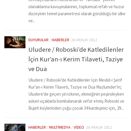
olanaklarına kavuşmalarının, toplumsal refah ve huzur
düzeyinin temel parametresi olarak görüldüğü bir ülke
ve...
DUYURULAR
/
HABERLER
26 ARALIK 2012
Uludere / Roboski’de Katledilenler
İçin Kur’an-ı Kerim Tilaveti, Taziye
ve Dua
Uludere / Roboski’de Katledilenler İçin Mevlid-i Şerif
Kur’an-ı Kerim Tilaveti, Taziye ve Dua Mazlumder’in;
Uludere’de geçen yıl rızkının, ekmeğinin peşindeyken
askeri uçaklarla bombalanarak vefat etmiş Roboski ve
Bujeh köylerinden çoğu çocuk 34 kardeşimiz için, 29...
HABERLER
/
MULTIMEDYA
/
VIDEO
26 ARALIK 2012