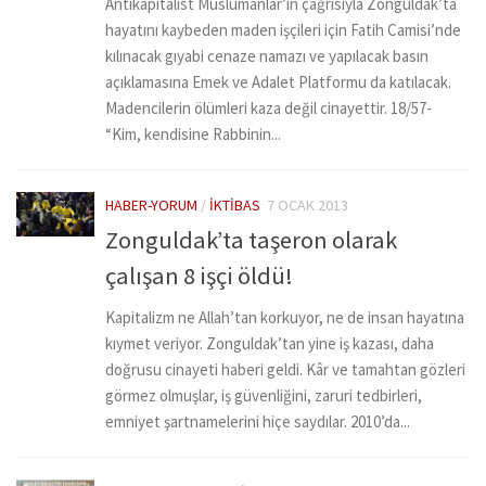
Antikapitalist Müslümanlar’ın çağrısıyla Zonguldak’ta
hayatını kaybeden maden işçileri için Fatih Camisi’nde
kılınacak gıyabi cenaze namazı ve yapılacak basın
açıklamasına Emek ve Adalet Platformu da katılacak.
Madencilerin ölümleri kaza değil cinayettir. 18/57-
“Kim, kendisine Rabbinin...
HABER-YORUM
/
İKTIBAS
7 OCAK 2013
Zonguldak’ta taşeron olarak
çalışan 8 işçi öldü!
Kapitalizm ne Allah’tan korkuyor, ne de insan hayatına
kıymet veriyor. Zonguldak’tan yine iş kazası, daha
doğrusu cinayeti haberi geldi. Kâr ve tamahtan gözleri
görmez olmuşlar, iş güvenliğini, zaruri tedbirleri,
emniyet şartnamelerini hiçe saydılar. 2010’da...