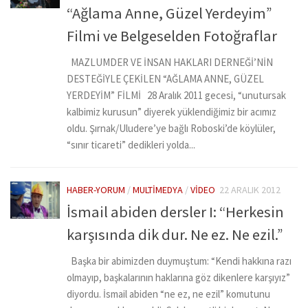
“Ağlama Anne, Güzel Yerdeyim”
Filmi ve Belgeselden Fotoğraflar
MAZLUMDER VE İNSAN HAKLARI DERNEĞİ’NİN
DESTEĞİYLE ÇEKİLEN “AĞLAMA ANNE, GÜZEL
YERDEYİM” FİLMİ 28 Aralık 2011 gecesi, “unutursak
kalbimiz kurusun” diyerek yüklendiğimiz bir acımız
oldu. Şırnak/Uludere’ye bağlı Roboski’de köylüler,
“sınır ticareti” dedikleri yolda...
HABER-YORUM
/
MULTIMEDYA
/
VIDEO
22 ARALIK 2012
İsmail abiden dersler I: “Herkesin
karşısında dik dur. Ne ez. Ne ezil.”
Başka bir abimizden duymuştum: “Kendi hakkına razı
olmayıp, başkalarının haklarına göz dikenlere karşıyız”
diyordu. İsmail abiden “ne ez, ne ezil” komutunu