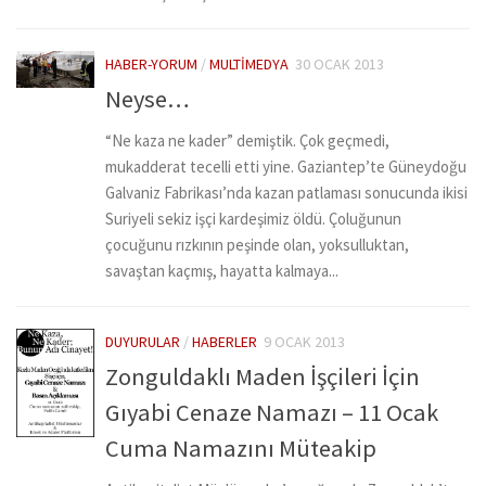
HABER-YORUM
/
MULTIMEDYA
30 OCAK 2013
Neyse…
“Ne kaza ne kader” demiştik. Çok geçmedi,
mukadderat tecelli etti yine. Gaziantep’te Güneydoğu
Galvaniz Fabrikası’nda kazan patlaması sonucunda ikisi
Suriyeli sekiz işçi kardeşimiz öldü. Çoluğunun
çocuğunu rızkının peşinde olan, yoksulluktan,
savaştan kaçmış, hayatta kalmaya...
DUYURULAR
/
HABERLER
9 OCAK 2013
Zonguldaklı Maden İşçileri İçin
Gıyabi Cenaze Namazı – 11 Ocak
Cuma Namazını Müteakip