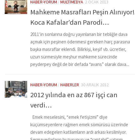
HABER-YORUM
/
MULTIMEDYA
2 OCAK 2013
Mahkeme Masrafları Peşin Alınıyor!
Koca Kafalar’dan Parodi…
2011′in sonlarına doğru yayınlanan bir tebliğle dava
açmak için peşinen ödenmesi gereken harç parasına
başka masraflar eklendi. Bilirkişi, keşif vb. ücretler,
uzun sürmesiyle meşhur mahkeme sürecinde
peyderpey değil de bir defada “avans” olarak dava...
HABER-YORUM
/
HABERLER
30 ARALIK 2012
2012 yılında en az 867 işçi can
verdi…
Emek meselesini, “emek fetişizmi” diye
küçümseyenlere rağmen emek sömürüsü üzerinde
devam edegelen katliamların ardı arkası kesilmiyor.
Sermayedarların huzurunun ve “rantabıl” yatırım