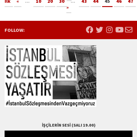
İlk
«
...
10
20
30
...
43
44
45
46
47
»
FOLLOW:
İŞÇILERIN SESI (SALI 19.00)