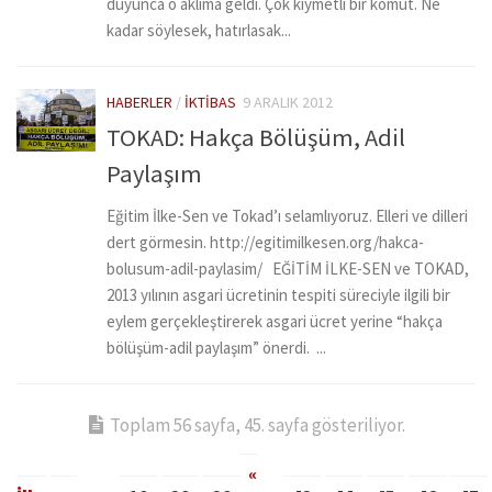
duyunca o aklıma geldi. Çok kıymetli bir komut. Ne
kadar söylesek, hatırlasak...
HABERLER
/
İKTIBAS
9 ARALIK 2012
TOKAD: Hakça Bölüşüm, Adil
Paylaşım
Eğitim İlke-Sen ve Tokad’ı selamlıyoruz. Elleri ve dilleri
dert görmesin. http://egitimilkesen.org/hakca-
bolusum-adil-paylasim/ EĞİTİM İLKE-SEN ve TOKAD,
2013 yılının asgari ücretinin tespiti süreciyle ilgili bir
eylem gerçekleştirerek asgari ücret yerine “hakça
bölüşüm-adil paylaşım” önerdi. ...
Toplam 56 sayfa, 45. sayfa gösteriliyor.
«