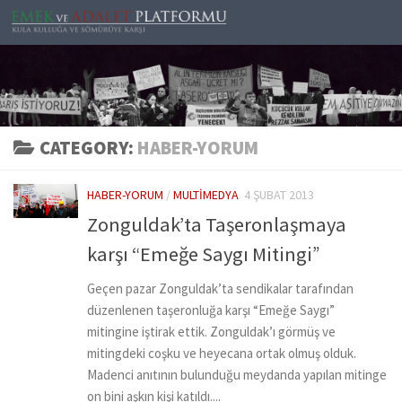
Skip to content
CATEGORY:
HABER-YORUM
HABER-YORUM
/
MULTIMEDYA
4 ŞUBAT 2013
Zonguldak’ta Taşeronlaşmaya
karşı “Emeğe Saygı Mitingi”
Geçen pazar Zonguldak’ta sendikalar tarafından
düzenlenen taşeronluğa karşı “Emeğe Saygı”
mitingine iştirak ettik. Zonguldak’ı görmüş ve
mitingdeki coşku ve heyecana ortak olmuş olduk.
Madenci anıtının bulunduğu meydanda yapılan mitinge
on bini aşkın kişi katıldı....