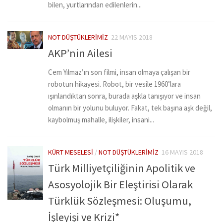
bilen, yurtlarından edilenlerin...
NOT DÜŞTÜKLERIMIZ
22 MAYIS 2018
AKP’nin Ailesi
Cem Yılmaz’ın son filmi, insan olmaya çalışan bir
robotun hikayesi. Robot, bir vesile 1960’lara
ışınlandıktan sonra, burada aşkla tanışıyor ve insan
olmanın bir yolunu buluyor. Fakat, tek başına aşk değil,
kaybolmuş mahalle, ilişkiler, insani...
KÜRT MESELESI
/
NOT DÜŞTÜKLERIMIZ
16 MAYIS 2018
Türk Milliyetçiliğinin Apolitik ve
Asosyolojik Bir Eleştirisi Olarak
Türklük Sözleşmesi: Oluşumu,
İşleyişi ve Krizi*