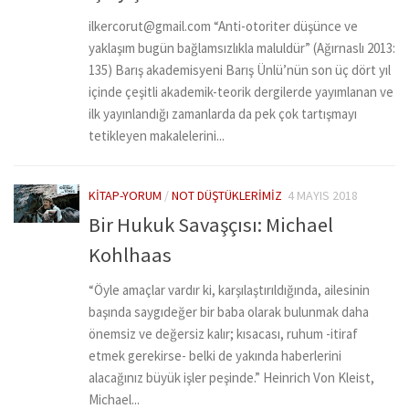
ilkercorut@gmail.com “Anti-otoriter düşünce ve
yaklaşım bugün bağlamsızlıkla maluldür” (Ağırnaslı 2013:
135) Barış akademisyeni Barış Ünlü’nün son üç dört yıl
içinde çeşitli akademik-teorik dergilerde yayımlanan ve
ilk yayınlandığı zamanlarda da pek çok tartışmayı
tetikleyen makalelerini...
KITAP-YORUM
/
NOT DÜŞTÜKLERIMIZ
4 MAYIS 2018
Bir Hukuk Savaşçısı: Michael
Kohlhaas
“Öyle amaçlar vardır ki, karşılaştırıldığında, ailesinin
başında saygıdeğer bir baba olarak bulunmak daha
önemsiz ve değersiz kalır; kısacası, ruhum -itiraf
etmek gerekirse- belki de yakında haberlerini
alacağınız büyük işler peşinde.” Heinrich Von Kleist,
Michael...