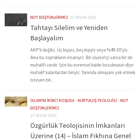
NOT DÜŞTÜKLERIMIZ
21 NISAN 2018
Tahtayı Silelim ve Yeniden
Başlayalım
AKP’li değiliz. Üç kişiyiz, beş kişiyiz veya %49-50’yiz.
Ama bu toprakların insanıyız. Bir siyasetçi varsa bir de
muhalifi vardır. İşte bu evrensel kaide bozulmasın diye
muhalif kalanlardan biriyiz. Yanında olmayanı yok etmek
isteyen bir...
İSLAM'IN İKINCI KOŞUSU
/
KURTULUŞ TEOLOJISI
/
NOT
DÜŞTÜKLERIMIZ
15 NISAN 2018
Özgürlük Teolojisinin İmkanları
Üzerine (14) – İslam Fıkhına Genel