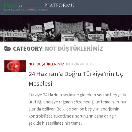
Skip to content
CATEGORY:
NOT DÜŞTÜKLERIMIZ
NOT DÜŞTÜKLERIMIZ
8 HAZIRAN 2018
24 Haziran’a Doğru Türkiye’nin Üç
Meselesi
Türkiye 24 Haziran seçimine giderken son on beş yılda
ürettiği enerjiye rağmen çözemediği üç temel sorunun
altında eziliyor. Belki de son on beş yılın enerjisinin
kontrolsüzce tüketilmesi sorunların daha da ağır
şekilde hissedilmesinin temel...