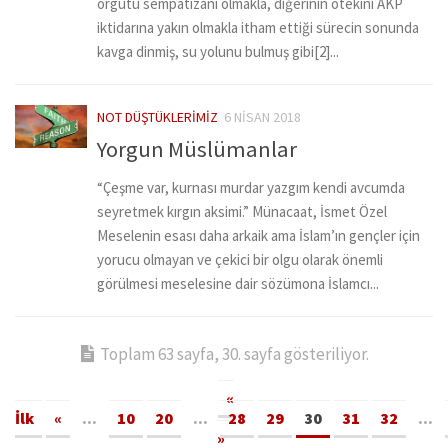
örgütü sempatizanı olmakla, diğerinin ötekini AKP
iktidarına yakın olmakla itham ettiği sürecin sonunda
kavga dinmiş, su yolunu bulmuş gibi[2]...
NOT DÜŞTÜKLERIMIZ
6 NISAN 2018
Yorgun Müslümanlar
“Çeşme var, kurnası murdar yazgım kendi avcumda
seyretmek kırgın aksimi.” Münacaat, İsmet Özel
Meselenin esası daha arkaik ama İslam’ın gençler için
yorucu olmayan ve çekici bir olgu olarak önemli
görülmesi meselesine dair sözümona İslamcı...
Toplam 63 sayfa, 30. sayfa gösteriliyor.
«
İlk
«
...
10
20
...
28
29
30
31
32
...
»