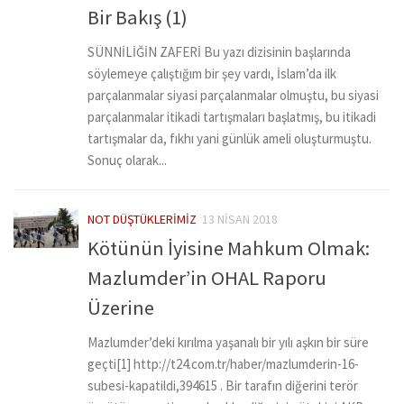
Bir Bakış (1)
SÜNNİLİĞİN ZAFERİ Bu yazı dizisinin başlarında
söylemeye çalıştığım bir şey vardı, İslam’da ilk
parçalanmalar siyasi parçalanmalar olmuştu, bu siyasi
parçalanmalar itikadi tartışmaları başlatmış, bu itikadi
tartışmalar da, fıkhı yani günlük ameli oluşturmuştu.
Sonuç olarak...
NOT DÜŞTÜKLERIMIZ
13 NISAN 2018
Kötünün İyisine Mahkum Olmak:
Mazlumder’in OHAL Raporu
Üzerine
Mazlumder’deki kırılma yaşanalı bir yılı aşkın bir süre
geçti[1] http://t24.com.tr/haber/mazlumderin-16-
subesi-kapatildi,394615 . Bir tarafın diğerini terör