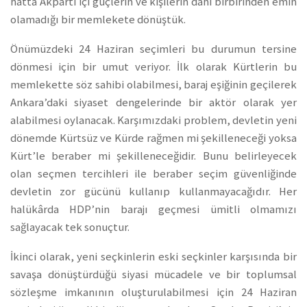
hatta Akparti içi güçlerin ve kişilerin dahi birbirinden emin
olamadığı bir memlekete dönüştük.
Önümüzdeki 24 Haziran seçimleri bu durumun tersine
dönmesi için bir umut veriyor. İlk olarak Kürtlerin bu
memlekette söz sahibi olabilmesi, baraj eşiğinin geçilerek
Ankara’daki siyaset dengelerinde bir aktör olarak yer
alabilmesi oylanacak. Karşımızdaki problem, devletin yeni
dönemde Kürtsüz ve Kürde rağmen mi şekilleneceği yoksa
Kürt’le beraber mi şekilleneceğidir. Bunu belirleyecek
olan seçmen tercihleri ile beraber seçim güvenliğinde
devletin zor gücünü kullanıp kullanmayacağıdır. Her
halükârda HDP’nin barajı geçmesi ümitli olmamızı
sağlayacak tek sonuçtur.
İkinci olarak, yeni seçkinlerin eski seçkinler karşısında bir
savaşa dönüştürdüğü siyasi mücadele ve bir toplumsal
sözleşme imkanının oluşturulabilmesi için 24 Haziran