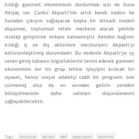
kıldığı ganimet ekonomisini durdurmak için de buna
ihtiyaç var. Çünkü Akparti’nin artık kendi iradesi ile
buradan çıkışını sağlayacak başka bir iktisadi modeli
düşünme, toplumsal refahı merkeze alacak şekilde
strateji geliştirme imkanı kalmamıştır. Kendini bağımlı
kıldığı iç ve dış aktörlere mecburiyeti Akparti’yi
kötürümleştirmiş durumdadır. Bu nedenle Akparti’ye oy
veren geniş tabanın özgürlüklerini temin ederek ganimet
ekonominin dar bir grup lehine işleyişini kıracak bir
siyaset, henüz sosyal adaletçi ciddi bir programı öne
sürmemiş olsa da en azından gelirin yeniden
bölüşülmesinin daha salimen düşünülmesini
sağlayabilecektir.
Tags:
24 haziran
AK Parti
AKP
erken seçim
İslamcılık