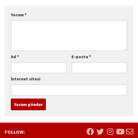
Yorum
*
Ad
*
E-posta
*
İnternet sitesi
FOLLOW: