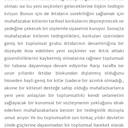
olması ise bu yeni seçkinleri geleceklerine ilişkin tedirgin
kılıyor. Bunun için de iktidarın sürekliliğini sağlamak için
muhafazakar kitlenin tarihsel korkularını depreştirecek ve
yedeğine çekecek bir söylemle siyasetini kuruyor. Sonuçta
muhafazakar kitlenin tedirginlikleri, korkuları üzerinden
geniş bir toplumsal grubu iktidarının devamlılığına bir
düzeyde ikna edebilen yeni seçkinler var. Artık ahlaki
güvenilirliklerini kaybetmiş olmalarına rağmen toplumsal
bir tabana dayanmaya devam ediyorlar. Karşı tarafta ise
uzun yıllardır iktidar blokundan dışlanmış olduğunu
hisseden hayli geniş bir kitle (sadece bir azınlık olmadığı,
aksine bir kitlesel desteğe sahip olduğu muhafazkarlarca
yeni yeni anlaşılan bir toplumsallık) kendi selametini
sağlayacak bir kurumsal bir sözleşmenin yokluğunu idrak
ederken muhafazakarlara benzer bir tedirginlik dozuyla
umut arıyor. Ve bu toplumsallık son birkaç yıldır devletin
zinde güçlerine dayanmadan bir toplumsal hareket olarak