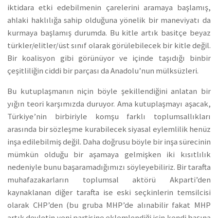
iktidara etki edebilmenin çarelerini aramaya başlamış,
ahlaki haklılığa sahip olduğuna yönelik bir maneviyatı da
kurmaya başlamış durumda. Bu kitle artık basitçe beyaz
türkler/elitler/üst sınıf olarak görülebilecek bir kitle değil.
Bir koalisyon gibi görünüyor ve içinde taşıdığı binbir
çeşitliliğin ciddi bir parçası da Anadolu’nun mülksüzleri.
Bu kutuplaşmanın niçin böyle şekillendiğini anlatan bir
yığın teori karşımızda duruyor. Ama kutuplaşmayı aşacak,
Türkiye’nin birbiriyle komşu farklı toplumsallıkları
arasında bir sözleşme kurabilecek siyasal eylemlilik henüz
inşa edilebilmiş değil. Daha doğrusu böyle bir inşa sürecinin
mümkün olduğu bir aşamaya gelmişken iki kısıtlılık
nedeniyle bunu başaramadığımızı söyleyebiliriz. Bir tarafta
muhafazakarların toplumsal aktörü Akparti’den
kaynaklanan diğer tarafta ise eski seçkinlerin temsilcisi
olarak CHP’den (bu gruba MHP’de alınabilir fakat MHP
artık devletin yeni partisine eklemlendiği için kendi başına