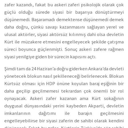
zafer kazandı, fakat bu askeri zaferi psikolojik olarak çok
güçlü olduğu sürede siyasi bir başarıya dönüştürmeyi
düşünemedi. Başaramadı demektense düşünemedi demek
daha doğru, çünkü savaşı kazanmasını sağlayan yerel ve
ulusal aktörler, siyasi aktörsüz kılınmış dahi olsa devletin
Kürt ile müzakere etmesini engelleyecek şekilde çatışma
süreci boyunca güçlenmişti. Sonuç askeri zafere rağmen
siyasi yenilgiye giden bir sürecin kapısını açtı.
Şimdi tam da 24 Haziran’a doğru giderken Ankara’da devleti
yönetecek blokun nasıl şekilleneceği belirlenecek. Blokun
Kürtsüz olması için HDP önüne koyulan baraj eşiğinin bir
daha geçilip geçilmemesi tekrardan çok önemli bir rol
oynayacak. Askeri zafer kazanan ama Kürt sokağının
duygusal dünyasındaki yerini kaybeden Akparti, devletin
imkanlarının dağıtımı ile barajın geçilmesini
engelleyebilirse bir siyasi zaferin de sahibi olarak kendini