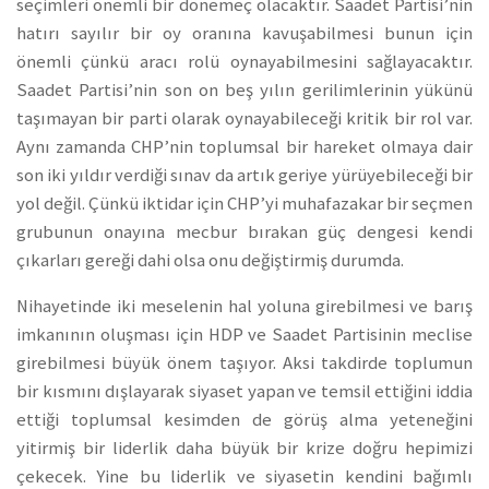
seçimleri önemli bir dönemeç olacaktır. Saadet Partisi’nin
hatırı sayılır bir oy oranına kavuşabilmesi bunun için
önemli çünkü aracı rolü oynayabilmesini sağlayacaktır.
Saadet Partisi’nin son on beş yılın gerilimlerinin yükünü
taşımayan bir parti olarak oynayabileceği kritik bir rol var.
Aynı zamanda CHP’nin toplumsal bir hareket olmaya dair
son iki yıldır verdiği sınav da artık geriye yürüyebileceği bir
yol değil. Çünkü iktidar için CHP’yi muhafazakar bir seçmen
grubunun onayına mecbur bırakan güç dengesi kendi
çıkarları gereği dahi olsa onu değiştirmiş durumda.
Nihayetinde iki meselenin hal yoluna girebilmesi ve barış
imkanının oluşması için HDP ve Saadet Partisinin meclise
girebilmesi büyük önem taşıyor. Aksi takdirde toplumun
bir kısmını dışlayarak siyaset yapan ve temsil ettiğini iddia
ettiği toplumsal kesimden de görüş alma yeteneğini
yitirmiş bir liderlik daha büyük bir krize doğru hepimizi
çekecek. Yine bu liderlik ve siyasetin kendini bağımlı