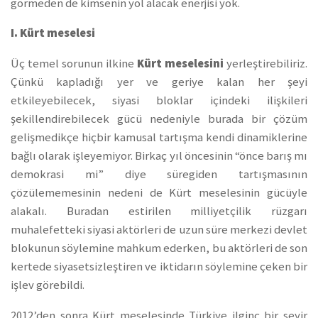
görmeden de kimsenin yol alacak enerjisi yok.
I. Kürt meselesi
Üç temel sorunun i
lkine
Kürt meselesi
ni
yerleştirebiliriz.
Çünkü kapladığı yer ve geriye kalan her şeyi
etkileyebilecek, siyasi bloklar içindeki ilişkileri
şekillendirebilecek gücü nedeniyle burada bir çözüm
gelişmedikçe hiçbir kamusal tartışma kendi dinamiklerine
bağlı olarak işleyemiyor. Birkaç yıl öncesinin “önce barış mı
demokrasi mi” diye süregiden tartışmasının
çözülememesinin nedeni de Kürt meselesinin gücüyle
alakalı. Buradan estirilen milliyetçilik rüzgarı
muhalefetteki siyasi aktörleri de uzun süre merkezi devlet
blokunun söylemine mahkum ederken, bu aktörleri de son
kertede siyasetsizleştiren ve iktidarın söylemine çeken bir
işlev görebildi.
2012’den sonra Kürt meselesinde Türkiye ilginç bir seyir