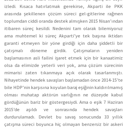
izledi. Kısaca hatırlatmak gerekirse, Akparti ile PKK
arasında şekillenen çözüm süreci gel-gitlerine rağmen
toplumdan ciddi oranda destek almışken 2015 Nisan’ından
itibaren süreç kesildi. Nedenini tam olarak bilemiyoruz
ama muhtemel ki süreç Akparti’ye tek başına iktidarı
garanti etmeyen bir yöne girdiği için daha şiddetli bir
çatışmalı döneme girdik. Çatışmaların yeniden
başlamasının asli failini işaret etmek için bir kanaatimiz
olsa da elimizde yeterli veri yok, ama çözüm sürecinin
mimarisi zaten tıkanmaya açık olarak tasarlanmıştı.
Nihayetinde hendek savaşları başlamadan önce 2014-15’te
bile HDP’nin karşısına koyulan baraj eşiğinin kaldırılmamış
olması muhatap aktörün varlığının ne düzeyde kabul
gördüğünün bariz bir göstergesiydi. Ama o eşik 7 Haziran
2015’de aşıldı ve sonrasında hendek savaşları
durdurulamadı. Devlet bu savaş sonucunda 33 yıllık
çatışma süreci boyunca hiç olmayan benzersiz bir askeri