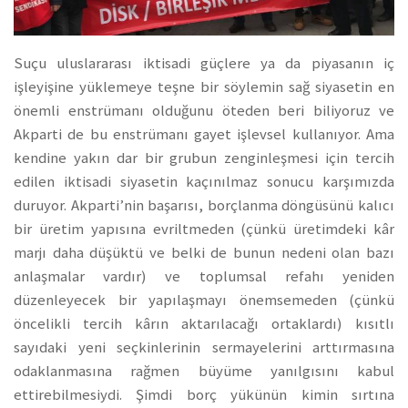
Suçu uluslararası iktisadi güçlere ya da piyasanın iç
işleyişine yüklemeye teşne bir söylemin sağ siyasetin en
önemli enstrümanı olduğunu öteden beri biliyoruz ve
Akparti de bu enstrümanı gayet işlevsel kullanıyor. Ama
kendine yakın dar bir grubun zenginleşmesi için tercih
edilen iktisadi siyasetin kaçınılmaz sonucu karşımızda
duruyor. Akparti’nin başarısı, borçlanma döngüsünü kalıcı
bir üretim yapısına evriltmeden (çünkü üretimdeki kâr
marjı daha düşüktü ve belki de bunun nedeni olan bazı
anlaşmalar vardır) ve toplumsal refahı yeniden
düzenleyecek bir yapılaşmayı önemsemeden (çünkü
öncelikli tercih kârın aktarılacağı ortaklardı) kısıtlı
sayıdaki yeni seçkinlerinin sermayelerini arttırmasına
odaklanmasına rağmen büyüme yanılgısını kabul
ettirebilmesiydi. Şimdi borç yükünün kimin sırtına