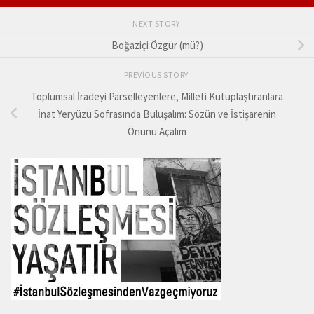
NEXT STORY
Boğaziçi Özgür (mü?)
PREVIOUS STORY
Toplumsal İradeyi Parselleyenlere, Milleti Kutuplaştıranlara
İnat Yeryüzü Sofrasında Buluşalım: Sözün ve İstişarenin
Önünü Açalım