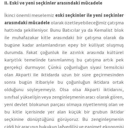
II.
Eski ve yeni seçkinler arasındaki mücadele
İkinci önemli meselemiz
eski seçkinler ile yeni seçkinler
arasındaki mücadele
olarak özetleyebileceğimiz çatışma
hattında şekilleniyor. Bunu Batıcılar ya da Kemalist blok
ile muhafazakar kitle arasındaki bir çatışma olarak da
bugüne kadar anlamlandıran epey bir külliyat oluşmuş
durumda. Fakat çoğunluk ile azınlık arasında kültürel
karşıtlık temelinde tanımlanmış bu çatışma artık pek
gerçekçi durmuyor. Çünkü çoğunluğun siyasi temsilcisi
olan Akparti ile iktidarda uzun bir süre geçirmesinden
sonra bugün itibariyle bu çoğunluğun iktidara ortak
olduğunu söyleyemeyiz. Olsa olsa Akparti iktidarını,
sınıfsal yükselişin veya zenginleşmenin aracı olarak gören,
yeni devlet blokunun parçası olmaya niyetlenmiş olan ve
bu kitle içerisinde yer alan küçük bir grubun iktidar
seçkinine dönüştüğünü görüyoruz. Bu zenginleşmenin
ciddi bir aracının hukukun lağvedilişi ve ganimet ekonomisi