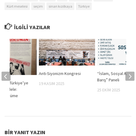
Kürt meselesi
seçim
sinan kızılkaya
Türkiye
İLGILI YAZILAR
Anti-Siyonizm Kongresi
“İslam, Sosyal Adalet
Barış” Paneli
’dan Türkiye’ye
19 KASIM 2025
 Mücadele:
25 EKIM 2025
e Tercüme
24
BIR YANIT YAZIN