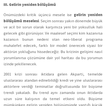
III. Gelirin yeniden bölüşümü
Önümüzdeki kritik üçüncü mesele ise
gelirin yeniden
bölüşümü meselesi
. Seçim sonrası yakın dönemde büyük
ve acil bir sorun olarak karşımıza yeni bir yoksulluk hali
gelecek gibi görünüyor. Ve maalesef seçimi kim kazanırsa
kazansın bunun nedeni olan neo-liberal programa
muhalefet edecek, farklı bir model önerecek siyasi bir
aktörün yokluğunu hissedeceğiz. Bu krizinin gelişimi nasıl
yorumlanırsa çözümüne dair yol haritası da bu yorumun
izinde şekillenecek.
2001 krizi sonrası iktidara gelen Akparti, temelde
uluslararası alandan edinebildiği kredi ve yine uluslararası
aktörlere verdiği teminatlar doğrultusunda bir büyüme
trendi yakaladı. Bu trend aynı zamanda onun iktidarda
uzun süre kalışının da temel etkeni oldu. Büyüme
mümkünken gelirin yeniden bölüşümünde yaptığı küçük