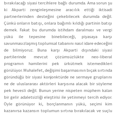
bırakılacağı siyasi tercihlere bağlı durumda. Ama sorun şu
ki Akparti zenginleşmesine aracılık ettiği iktisadi
partnerlerinden desteğini çekebilecek durumda değil.
Çünkü onların batışı, onlara bağımlı kıldığı partinin batışı
demek. Fakat bu durumda istihdam daralması ve vergi
yükü ile tepesine binebileceği, piyasaya karşı
savunmasızlaşmış toplumsal tabanını nasıl idare edeceğini
de bilmiyoruz. Buna karşı Akparti dışındaki siyasi
partilerinde mevcut çözümsüzlükte neo-liberal
programın hamilerini pek ürkütmek istemedikleri
görülüyor. Muhalefet, değişimi başarmasının bıçak sırtında
göründüğü bir siyasi konjonktürde ne sermaye gruplarını
ne de uluslararası aktörleri karşısına alacak bir söyleme
pek hevesli değil. Bunun yerine nispeten müphem kalan
bir gelir adaletsizliği eleştirisi ile yetinmeyi tercih ediyor.
Öyle görünüyor ki, borçlanmanın yükü, seçimi kim
kazanırsa kazansın toplumun sırtına bırakılacak ve suçlu