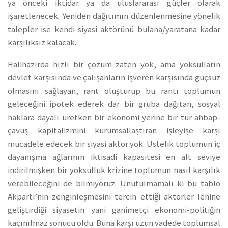
ya önceki iktidar ya da uluslararası güçler olarak
işaretlenecek. Yeniden dağıtımın düzenlenmesine yönelik
talepler ise kendi siyasi aktörünü bulana/yaratana kadar
karşılıksız kalacak.
Halihazırda hızlı bir çözüm zaten yok, ama yoksulların
devlet karşısında ve çalışanların işveren karşısında güçsüz
olmasını sağlayan, rant oluşturup bu rantı toplumun
geleceğini ipotek ederek dar bir gruba dağıtan, sosyal
haklara dayalı üretken bir ekonomi yerine bir tür ahbap-
çavuş kapitalizmini kurumsallaştıran işleyişe karşı
mücadele edecek bir siyasi aktör yok. Üstelik toplumun iç
dayanışma ağlarının iktisadi kapasitesi en alt seviye
indirilmişken bir yoksulluk krizine toplumun nasıl karşılık
verebileceğini de bilmiyoruz. Unutulmamalı ki bu tablo
Akparti’nin zenginleşmesini tercih ettiği aktörler lehine
geliştirdiği siyasetin yani ganimetçi ekonomi-politiğin
kaçınılmaz sonucu oldu. Buna karşı uzun vadede toplumsal