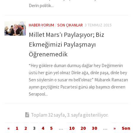
Derin politik...
HABER-YORUM
/
SON ÇIKANLAR
3 TEMMUZ 2015
Millet Mars’ı Paylaşıyor; Biz
Ekmeğimizi Paylaşmayı
Öğrenemedik
“Hey göklere duman durmuş dağlar hey Değirmenin
üstü her gün yel olmaz Dinle ağa, dinle paşa, dinle bey
Sen söylersin o susar mı bell’olmaz” Mübarek Ramazan
ayının geçtiğimiz Pazartesi günü alıp başımızı direnen
Serapool...
Toplam 32 sayfa, 3. sayfa gösteriliyor.
«
1
2
3
4
5
...
10
20
30
...
»
Son