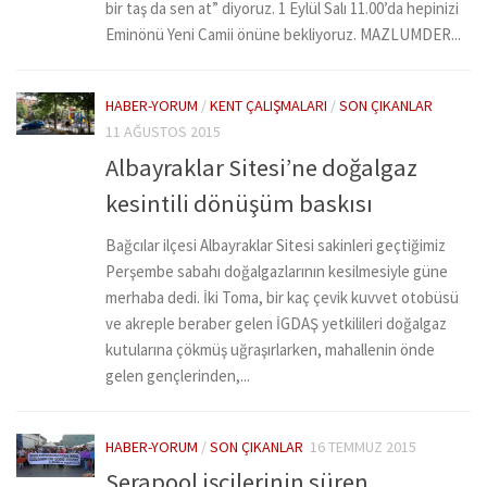
bir taş da sen at” diyoruz. 1 Eylül Salı 11.00’da hepinizi
Eminönü Yeni Camii önüne bekliyoruz. MAZLUMDER...
HABER-YORUM
/
KENT ÇALIŞMALARI
/
SON ÇIKANLAR
11 AĞUSTOS 2015
Albayraklar Sitesi’ne doğalgaz
kesintili dönüşüm baskısı
Bağcılar ilçesi Albayraklar Sitesi sakinleri geçtiğimiz
Perşembe sabahı doğalgazlarının kesilmesiyle güne
merhaba dedi. İki Toma, bir kaç çevik kuvvet otobüsü
ve akreple beraber gelen İGDAŞ yetkilileri doğalgaz
kutularına çökmüş uğraşırlarken, mahallenin önde
gelen gençlerinden,...
HABER-YORUM
/
SON ÇIKANLAR
16 TEMMUZ 2015
Serapool işçilerinin süren