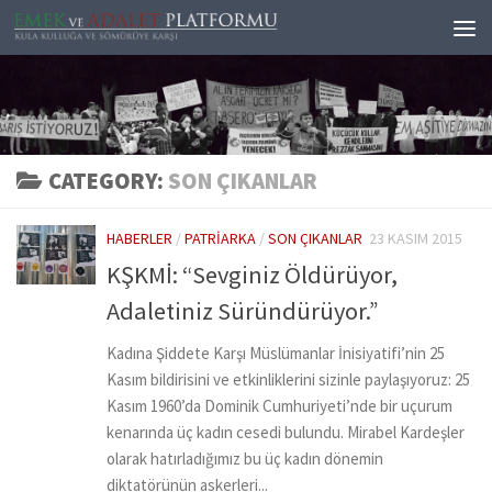
Skip to content
CATEGORY:
SON ÇIKANLAR
HABERLER
/
PATRIARKA
/
SON ÇIKANLAR
23 KASIM 2015
KŞKMİ: “Sevginiz Öldürüyor,
Adaletiniz Süründürüyor.”
Kadına Şiddete Karşı Müslümanlar İnisiyatifi’nin 25
Kasım bildirisini ve etkinliklerini sizinle paylaşıyoruz: 25
Kasım 1960’da Dominik Cumhuriyeti’nde bir uçurum
kenarında üç kadın cesedi bulundu. Mirabel Kardeşler
olarak hatırladığımız bu üç kadın dönemin
diktatörünün askerleri...