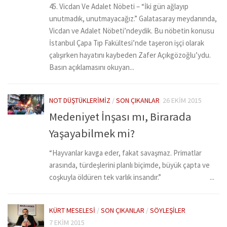
45. Vicdan Ve Adalet Nöbeti – “İki gün ağlayıp
unutmadık, unutmayacağız.” Galatasaray meydanında,
Vicdan ve Adalet Nöbeti’ndeydik. Bu nöbetin konusu
İstanbul Çapa Tıp Fakültesi’nde taşeron işçi olarak
çalışırken hayatını kaybeden Zafer Açıkgözoğlu’ydu.
Basın açıklamasını okuyan...
NOT DÜŞTÜKLERIMIZ
/
SON ÇIKANLAR
26 EKIM 2015
Medeniyet İnşası mı, Birarada
Yaşayabilmek mi?
“Hayvanlar kavga eder, fakat savaşmaz. Primatlar
arasında, türdeşlerini planlı biçimde, büyük çapta ve
coşkuyla öldüren tek varlık insandır.” ...
KÜRT MESELESI
/
SON ÇIKANLAR
/
SÖYLEŞILER
7 EKIM 2015