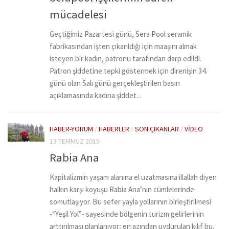
mücadelesi
Geçtiğimiz Pazartesi günü, Sera Pool seramik
fabrikasından işten çıkarıldığı için maaşını almak
isteyen bir kadın, patronu tarafından darp edildi.
Patron şiddetine tepki göstermek için direnişin 34.
günü olan Salı günü gerçekleştirilen basın
açıklamasında kadına şiddet...
HABER-YORUM
/
HABERLER
/
SON ÇIKANLAR
/
VIDEO
13 TEMMUZ 2015
Rabia Ana
Kapitalizmin yaşam alanına el uzatmasına illallah diyen
halkın karşı koyuşu Rabia Ana’nın cümlelerinde
somutlaşıyor. Bu sefer yayla yollarının birleştirilmesi
-“Yeşil Yol”- sayesinde bölgenin turizm gelirlerinin
arttırılması planlanıyor; en azından uydurulan kılıf bu.