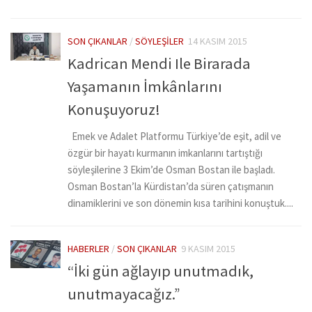
SON ÇIKANLAR
/
SÖYLEŞILER
14 KASIM 2015
Kadrican Mendi Ile Birarada
Yaşamanın İmkânlarını
Konuşuyoruz!
Emek ve Adalet Platformu Türkiye’de eşit, adil ve
özgür bir hayatı kurmanın imkanlarını tartıştığı
söyleşilerine 3 Ekim’de Osman Bostan ile başladı.
Osman Bostan’la Kürdistan’da süren çatışmanın
dinamiklerini ve son dönemin kısa tarihini konuştuk....
HABERLER
/
SON ÇIKANLAR
9 KASIM 2015
“İki gün ağlayıp unutmadık,
unutmayacağız.”