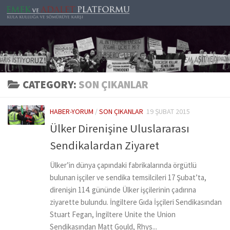
Skip to content
CATEGORY:
SON ÇIKANLAR
HABER-YORUM
/
SON ÇIKANLAR
19 ŞUBAT 2015
Ülker Direnişine Uluslararası
Sendikalardan Ziyaret
Ülker’in dünya çapındaki fabrikalarında örgütlü
bulunan işçiler ve sendika temsilcileri 17 Şubat’ta,
direnişin 114. gününde Ülker işçilerinin çadırına
ziyarette bulundu. İngiltere Gıda İşçileri Sendikasından
Stuart Fegan, İngiltere Unite the Union
Sendikasından Matt Gould, Rhys...