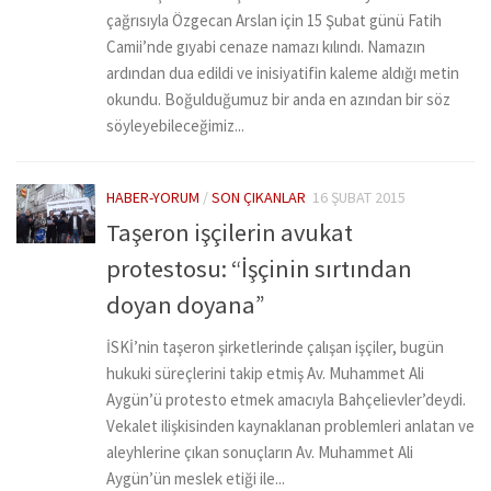
çağrısıyla Özgecan Arslan için 15 Şubat günü Fatih
Camii’nde gıyabi cenaze namazı kılındı. Namazın
ardından dua edildi ve inisiyatifin kaleme aldığı metin
okundu. Boğulduğumuz bir anda en azından bir söz
söyleyebileceğimiz...
HABER-YORUM
/
SON ÇIKANLAR
16 ŞUBAT 2015
Taşeron işçilerin avukat
protestosu: “İşçinin sırtından
doyan doyana”
İSKİ’nin taşeron şirketlerinde çalışan işçiler, bugün
hukuki süreçlerini takip etmiş Av. Muhammet Ali
Aygün’ü protesto etmek amacıyla Bahçelievler’deydi.
Vekalet ilişkisinden kaynaklanan problemleri anlatan ve
aleyhlerine çıkan sonuçların Av. Muhammet Ali
Aygün’ün meslek etiği ile...