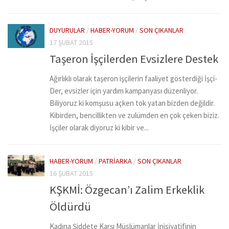
DUYURULAR
/
HABER-YORUM
/
SON ÇIKANLAR
17 ŞUBAT 2015
Taşeron İşçilerden Evsizlere Destek
Ağırlıklı olarak taşeron işçilerin faaliyet gösterdiği İşçi-
Der, evsizler için yardım kampanyası düzenliyor.
Biliyoruz ki komşusu açken tok yatan bizden değildir.
Kibirden, bencillikten ve zulümden en çok çeken biziz.
İşçiler olarak diyoruz ki kibir ve...
HABER-YORUM
/
PATRIARKA
/
SON ÇIKANLAR
16 ŞUBAT 2015
KŞKMİ: Özgecan’ı Zalim Erkeklik
Öldürdü
Kadına Şiddete Karşı Müslümanlar İnisiyatifinin