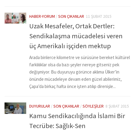
HABER-YORUM
/
SON ÇIKANLAR
11 ŞUBAT 2015
Uzak Mesafeler, Ortak Dertler:
Sendikalaşma mücadelesi veren
üç Amerikalı işçiden mektup
Arada binlerce kilometre ve sürüsüne bereket kültürel
farklılıklar olsa da bazı şeyler nereye gitseniz pek
değişmiyor. Bu duyuruyu görünce aklıma Ülker’in
önünde mücadeleye devam eden güzel abilerimiz,
Çapa’da birkaç hafta önce işten atılıp direnişle...
DUYURULAR
/
SON ÇIKANLAR
/
SÖYLEŞILER
8 ŞUBAT 2015
Kamu Sendikacılığında İslami Bir
Tecrübe: Sağlık-Sen