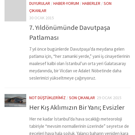
DUYURULAR
/
HABER-YORUM
/
HABERLER
/
SON
ÇIKANLAR
30 OCAK 2015
7. Yıldönümünde Davutpaşa
Patlaması
7 yıl önce bugünlerde Davutpaşa’da meydana gelen
patlama için, “her zamanki yerde,” yani iş cinayetlerinin
maalesef kalbi olan İstanbul’un orta yeri Galatasaray
meydanında, bir Vicdan ve Adalet Nöbetinde daha
seslerimizi yükseltmeye çağırıyoruz.
NOT DÜŞTÜKLERIMIZ
/
SON ÇIKANLAR
29 OCAK 2015
Her Kış Aklımızın Bir Yanı; Evsizler
Her ne kadar İstanbul’da hava sıcaklığı meteoroloji
tabiriyle “mevsim normallerinin üzerinde” seyretse de
geceleri hava hala soğuk. Yalancı baharın yeniden kara