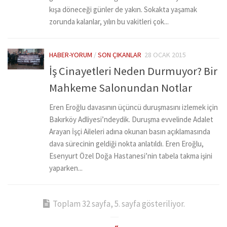
kışa döneceği günler de yakın. Sokakta yaşamak
zorunda kalanlar, yılın bu vakitleri çok...
HABER-YORUM
/
SON ÇIKANLAR
28 OCAK 2015
İş Cinayetleri Neden Durmuyor? Bir
Mahkeme Salonundan Notlar
Eren Eroğlu davasının üçüncü duruşmasını izlemek için
Bakırköy Adliyesi’ndeydik. Duruşma evvelinde Adalet
Arayan İşçi Aileleri adına okunan basın açıklamasında
dava sürecinin geldiği nokta anlatıldı. Eren Eroğlu,
Esenyurt Özel Doğa Hastanesi’nin tabela takma işini
yaparken...
Toplam 32 sayfa, 5. sayfa gösteriliyor.
«