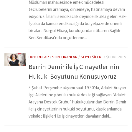
Müslüman mahallesinde emek mücadelesi
tecrübelerini aramaya, dinlemeye, hatırlamaya devam
ediyoruz. İslami sendikacılık deyince ilk akla gelen Hak-
İş olsa da kamu sendikacılığı da bu yelpazede önemli
bir alan. Nurgül Elbaşı; kuruluşundan itibaren Sağlık-
Sen Sendikası’nda örgütlenme...
DUYURULAR
/
SON ÇIKANLAR
/
SÖYLEŞILER
2 ŞUBAT 2015
Berrin Demir ile İş Cinayetlerinin
Hukuki Boyutunu Konuşuyoruz
5 Şubat Perşembe akşamı saat 19.30’da, Adalet Arayan
İşçi Aileleri’ne gönüllü hukuk desteği sağlayan “Adalet
Arayana Destek Grubu” hukukçularından Berrin Demir
ile iş cinayetlerinin hukuki boyutunu, klasik anlamda
vekalet ilişkileri ile iş cinayetleri davalarındaki...