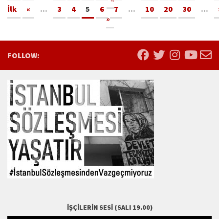
İlk
«
...
3
4
5
6
7
...
10
20
30
...
»
FOLLOW:
İŞÇILERIN SESI (SALI 19.00)