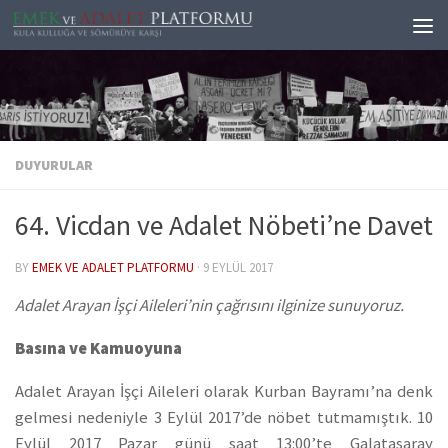
Skip to content
DUYURULAR
64. Vicdan ve Adalet Nöbeti’ne Davet
BY
EMEK VE ADALET PLATFORMU
·
9 EYLÜL 2017
Adalet Arayan İşçi Aileleri’nin çağrısını ilginize sunuyoruz.
Basına ve Kamuoyuna
Adalet Arayan İşçi Aileleri olarak Kurban Bayramı’na denk
gelmesi nedeniyle 3 Eylül 2017’de nöbet tutmamıştık. 10
Eylül 2017 Pazar günü saat 13:00’te Galatasaray