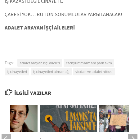
İŞ KAZASI DEĞİL CİNAYET!..
ÇARESİ YOK… BÜTÜN SORUMLULAR YARGILANACAK!
ADALET ARAYAN İŞÇİ AİLELERİ
Tags:
adalet arayan işçi aileleri
esenyurt marmara park avm
iş cinayetleri
iş cinayetleri almanağı
vicdan ve adalet nöbeti
İLGILI YAZILAR