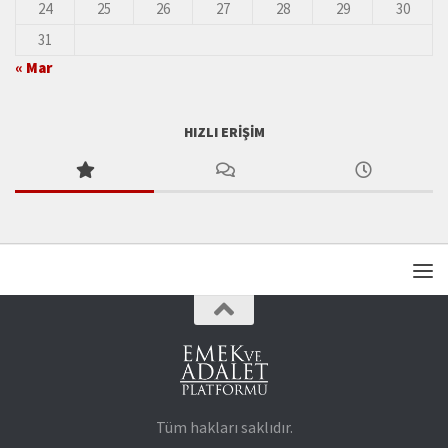
24
25
26
27
28
29
30
31
« Mar
HIZLI ERIŞIM
Tüm hakları saklıdır.