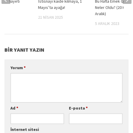
– İş Cinayeti
İstisnayı kaide kılmaya, 1
Bu Hafta Emek Günd
Mayıs’ta ayağa!
Neler Oldu? (20 Kasım
2019
Aralık)
21 NISAN 2025
5 ARALIK 2023
BIR YANIT YAZIN
Yorum
*
Ad
*
E-posta
*
İnternet sitesi