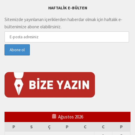
HAFTALIK E-BÜLTEN
Sitemizde yayınlanan içeriklerden haberdar olmak için haftalık e-
bültenimize abone olabilirsiniz.
Ağustos 2026
P
S
Ç
P
C
C
P