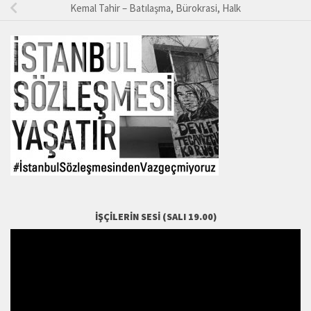
Kemal Tahir – Batılaşma, Bürokrasi, Halk
İŞÇILERIN SESI (SALI 19.00)