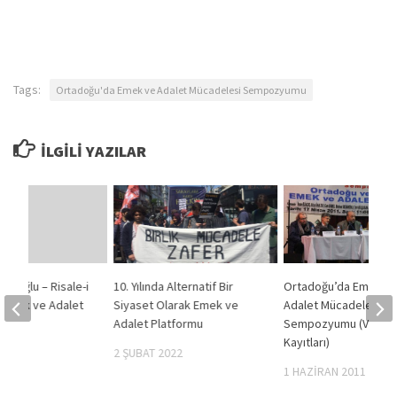
Tags:
Ortadoğu'da Emek ve Adalet Mücadelesi Sempozyumu
İLGILI YAZILAR
başoğlu – Risale-i
10. Yılında Alternatif Bir
Ortadoğu’da Emek v
 Emek ve Adalet
Siyaset Olarak Emek ve
Adalet Mücadelesi
Adalet Platformu
Sempozyumu (Video
011
Kayıtları)
2 ŞUBAT 2022
1 HAZIRAN 2011