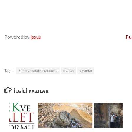
Powered by
Issuu
Pu
Tags:
Emek ve Adalet Platformu
Siyaset
yayınlar
İLGILI YAZILAR