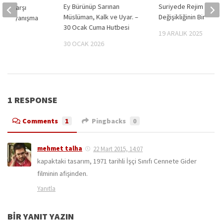
Ey Bürünüp Sarınan
Suriyede Rejim
ılara Karşı
Müslüman, Kalk ve Uyar. –
Değişikliğinin Bir Yılı
le Dayanışma
30 Ocak Cuma Hutbesi
19 ARALIK 2025
30 OCAK 2026
2024
1 RESPONSE
Comments
1
Pingbacks
0
mehmet talha
22 Mart 2015, 14:07
kapaktaki tasarım, 1971 tarihli İşçi Sınıfı Cennete Gider
filminin afişinden.
Yanıtla
BIR YANIT YAZIN