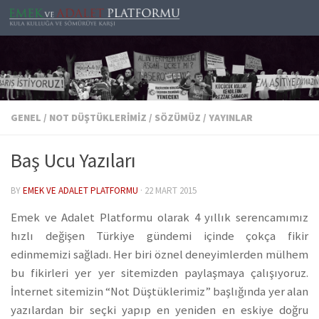
Skip to content
GENEL
/
NOT DÜŞTÜKLERIMIZ
/
SÖZÜMÜZ
/
YAYINLAR
Baş Ucu Yazıları
BY
EMEK VE ADALET PLATFORMU
·
22 MART 2015
Emek ve Adalet Platformu olarak 4 yıllık serencamımız
hızlı değişen Türkiye gündemi içinde çokça fikir
edinmemizi sağladı. Her biri öznel deneyimlerden mülhem
bu fikirleri yer yer sitemizden paylaşmaya çalışıyoruz.
İnternet sitemizin “Not Düştüklerimiz” başlığında yer alan
yazılardan bir seçki yapıp en yeniden en eskiye doğru