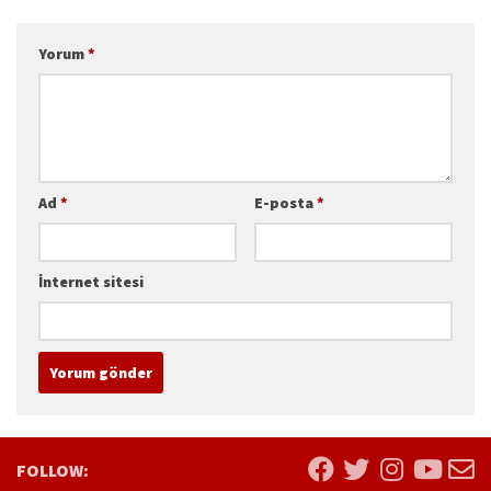
Yorum
*
Ad
*
E-posta
*
İnternet sitesi
FOLLOW: