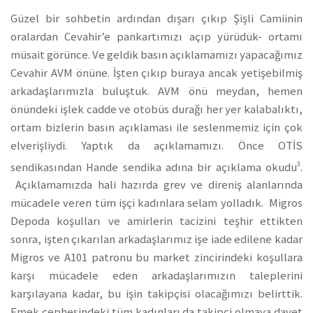
Güzel bir sohbetin ardından dışarı çıkıp Şişli Camiinin
oralardan Cevahir’e pankartımızı açıp yürüdük- ortamı
müsait görünce. Ve geldik basın açıklamamızı yapacağımız
Cevahir AVM önüne. İşten çıkıp buraya ancak yetişebilmiş
arkadaşlarımızla buluştuk. AVM önü meydan, hemen
önündeki işlek cadde ve otobüs durağı her yer kalabalıktı,
ortam bizlerin basın açıklaması ile seslenmemiz için çok
elverişliydi. Yaptık da açıklamamızı. Önce OTİS
3
sendikasından Hande sendika adına bir açıklama okudu
.
Açıklamamızda hali hazırda grev ve direniş alanlarında
mücadele veren tüm işçi kadınlara selam yolladık. Migros
Depoda koşulları ve amirlerin tacizini teşhir ettikten
sonra, işten çıkarılan arkadaşlarımız işe iade edilene kadar
Migros ve A101 patronu bu market zincirindeki koşullara
karşı mücadele eden arkadaşlarımızın taleplerini
karşılayana kadar, bu işin takipçisi olacağımızı belirttik.
Emek cephesindeki tüm kadınları da takipçi olmaya davet