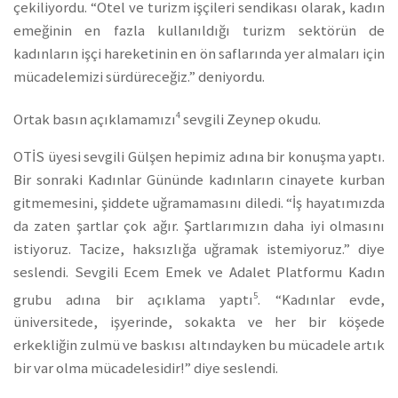
çekiliyordu. “Otel ve turizm işçileri sendikası olarak, kadın
emeğinin en fazla kullanıldığı turizm sektörün de
kadınların işçi hareketinin en ön saflarında yer almaları için
mücadelemizi sürdüreceğiz.” deniyordu.
4
Ortak basın açıklamamızı
sevgili Zeynep okudu.
OTİS üyesi sevgili Gülşen hepimiz adına bir konuşma yaptı.
Bir sonraki Kadınlar Gününde kadınların cinayete kurban
gitmemesini, şiddete uğramamasını diledi. “İş hayatımızda
da zaten şartlar çok ağır. Şartlarımızın daha iyi olmasını
istiyoruz. Tacize, haksızlığa uğramak istemiyoruz.” diye
seslendi. Sevgili Ecem Emek ve Adalet Platformu Kadın
5
grubu adına bir açıklama yaptı
. “Kadınlar evde,
üniversitede, işyerinde, sokakta ve her bir köşede
erkekliğin zulmü ve baskısı altındayken bu mücadele artık
bir var olma mücadelesidir!” diye seslendi.