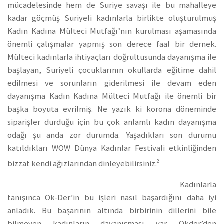
mücadelesinde hem de Suriye savaşı ile bu mahalleye
kadar göçmüş Suriyeli kadınlarla birlikte oluşturulmuş
Kadın Kadına Mülteci Mutfağı’nın kurulması aşamasında
önemli çalışmalar yapmış son derece faal bir dernek.
Mülteci kadınlarla ihtiyaçları doğrultusunda dayanışma ile
başlayan, Suriyeli çocuklarının okullarda eğitime dahil
edilmesi ve sorunların giderilmesi ile devam eden
dayanışma Kadın Kadına Mülteci Mutfağı ile önemli bir
başka boyuta evrilmiş. Ne yazık ki korona döneminde
siparişler durduğu için bu çok anlamlı kadın dayanışma
odağı şu anda zor durumda. Yaşadıkları son durumu
katıldıkları WOW Dünya Kadınlar Festivali etkinliğinden
2
bizzat kendi ağızlarından dinleyebilirsiniz.
Kadınlarla
tanışınca Ok-Der’in bu işleri nasıl başardığını daha iyi
anladık. Bu başarının altında birbirinin dillerini bile
bilmeyen kadınların dayanışması var. Okder’den