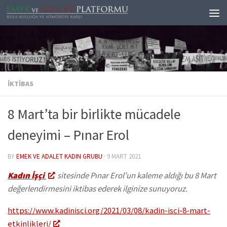
Skip to content
İKTIBAS
8 Mart’ta bir birlikte mücadele
deneyimi – Pınar Erol
BY
EMEK VE ADALET KADIN GRUBU
·
9 MART 2021
Kadın İşçi
sitesinde Pınar Erol’un kaleme aldığı bu 8 Mart
değerlendirmesini iktibas ederek ilginize sunuyoruz.
https://www.kadinisci.org/2021/03/08/kadin-isci-8-mart-
etkinlikleri/