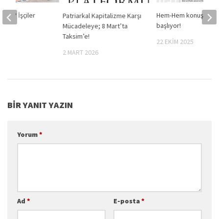
rede? İşçiler
Hem-Hem konuşma se
Patriarkal Kapitalizme Karşı
sesiz
başlıyor!
Mücadeleye; 8 Mart’ta
?
Taksim’e!
22 EKIM 2025
3
2 MART 2026
BIR YANIT YAZIN
Yorum
*
Ad
*
E-posta
*