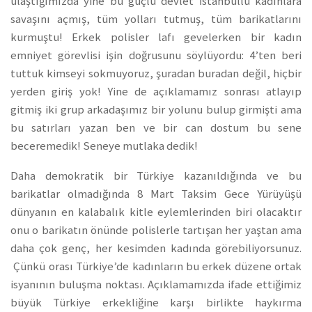
ulaştığımızda yine bu güçlü devlet İstanbullu kadınlara
savaşını açmış, tüm yolları tutmuş, tüm barikatlarını
kurmuştu! Erkek polisler lafı gevelerken bir kadın
emniyet görevlisi işin doğrusunu söylüyordu: 4’ten beri
tuttuk kimseyi sokmuyoruz, şuradan buradan değil, hiçbir
yerden giriş yok! Yine de açıklamamız sonrası atlayıp
gitmiş iki grup arkadaşımız bir yolunu bulup girmişti ama
bu satırları yazan ben ve bir can dostum bu sene
beceremedik! Seneye mutlaka dedik!
Daha demokratik bir Türkiye kazanıldığında ve bu
barikatlar olmadığında 8 Mart Taksim Gece Yürüyüşü
dünyanın en kalabalık kitle eylemlerinden biri olacaktır
onu o barikatın önünde polislerle tartışan her yaştan ama
daha çok genç, her kesimden kadında görebiliyorsunuz.
Çünkü orası Türkiye’de kadınların bu erkek düzene ortak
isyanının buluşma noktası. Açıklamamızda ifade ettiğimiz
büyük Türkiye erkekliğine karşı birlikte haykırma