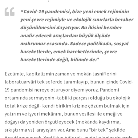
“Covid-19 pandemisi, bize yeni emek rejiminin
yeni çevre rejimiyle ve ekolojik sınırlarla beraber
düşünülmesini dayatıyor. Bu ikisini beraber
analiz edecek araçlardan büyük ölçüde
mahrumuz esasında. Sadece politikada, sosyal
hareketlerde, emek hareketlerinde, çevre
hareketlerinde değil, bilimde de.”
Ezcümle, kapitalizmin zaman ve mekân tasniflerini
laboratuarvâri tek seferde tanımlayıp, bunun içinde Covid-
19 pandemisi nereye oturuyor diyemiyoruz. Pandemi
ortamında sermayenin -tabii ki parçası olduğu bu ekolojik
total krize değil- kendi birikim krizine çözüm bulmak için
yatırım ve işyeri mekânını, bunun vesilesi ile emeği ve
doğayı da yeniden örgütleyecek (mekânda kaydırma,
sıkıştırma vs) arayışları var. Ama bunu “bir tek” şekilde
örgütlemeyecek. Yani ikiye bölerek, evde kalanlar dışarıda