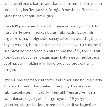
ismi, resmi öne çıkarılır, ama katil zanlısının, failin isminin
sadece baş harfleri yazılır, fotoğrafı basılmaz. Burada da
buna benziyor fail-isim ilişkisi.
Covid-19 pandemisi bizi düşünmeye sevk ediyor: Artık bu
illa çitlerle çevrili, açıkça burası fabrikadır, burası bir
organize sanayi bölgesidir, sanayi sitesidir, burada çalışma
hayatı yaşanır, burası da konuttur, özel hayattır sınırları ile
işlemiyor kentler. Var olan bir fabrika mekânı, zorunlu bir
konut veya bütünsel yaşam alanı haline getirmekte veya
özel hayatın mekânı olan hanelerde, evlerde çalışma
artıyor.
İşte MÜSİAD’ın “izole üretim üssü” önerisine baktığınızda
19. yüzyılın şirket kasabaları (company-town) veya
fabrika-şehirlerinin, tabi ki “kentlilik” unsuru yeniden
tanımlanarak, geri geldiğini görüyoruz. 19. yüzyılda
şirketler, ulaşım hatları, hammadde, kalifiye işgücü ve