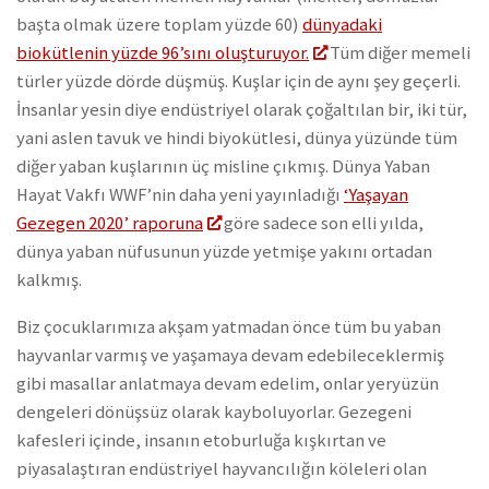
başta olmak üzere toplam yüzde 60)
dünyadaki
biokütlenin yüzde 96’sını oluşturuyor.
Tüm diğer memeli
türler yüzde dörde düşmüş. Kuşlar için de aynı şey geçerli.
İnsanlar yesin diye endüstriyel olarak çoğaltılan bir, iki tür,
yani aslen tavuk ve hindi biyokütlesi, dünya yüzünde tüm
diğer yaban kuşlarının üç misline çıkmış. Dünya Yaban
Hayat Vakfı WWF’nin daha yeni yayınladığı
‘Yaşayan
Gezegen 2020’ raporuna
göre sadece son elli yılda,
dünya yaban nüfusunun yüzde yetmişe yakını ortadan
kalkmış.
Biz çocuklarımıza akşam yatmadan önce tüm bu yaban
hayvanlar varmış ve yaşamaya devam edebileceklermiş
gibi masallar anlatmaya devam edelim, onlar yeryüzün
dengeleri dönüşsüz olarak kayboluyorlar. Gezegeni
kafesleri içinde, insanın etoburluğa kışkırtan ve
piyasalaştıran endüstriyel hayvancılığın köleleri olan