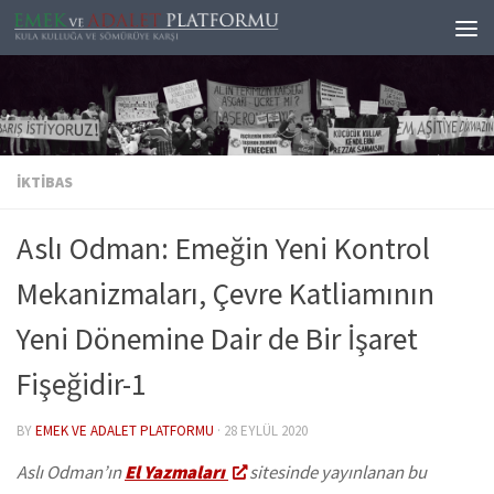
Skip to content
İKTIBAS
Aslı Odman: Emeğin Yeni Kontrol
Mekanizmaları, Çevre Katliamının
Yeni Dönemine Dair de Bir İşaret
Fişeğidir-1
BY
EMEK VE ADALET PLATFORMU
·
28 EYLÜL 2020
Aslı Odman’ın
El Yazmaları
sitesinde yayınlanan bu