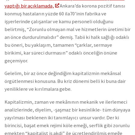
yaptığı bir açıklamada,
Ankara’da korona pozitif tanısı
konmuş hastaların yüzde 60 ila70’inin fabrika ve
işyerlerinde çalışanlar ve kamu personeli olduğunu
belirtmiş, “Zorunlu olmayan mal ve hizmetlerin üretimi bir
an önce durdurulmalıdır” demiş. Tabii ki halk sağlığı odaklı
bu öneri, bu yaklaşım, tamamen “çarklar, sermaye
birikimi, kar süreci durmasın” odaklı önceliğin önüne
geçemiyor.
Gelelim, bir az önce değindiğim kapitalizmin mekânsal
örgütlenmesi konusuna. Bu kriz dönemi belli ki buna dair
yeniliklere ve kırılmalara gebe.
Kapitalizmin, zaman ve mekânının mekanik ve ilerlemeci
analizlerinde, diyelim, -şaşmaz bir kesinlikle- tüm dünyaya
yayılması beklenen iki tanımlayıcı unsur vardır. Der ki
birincisi, başat emek rejimi köle emeği, serflik gibi zorunlu
emekten “kapitalist iş akdi” ile ücretlendirilmiş emeğe