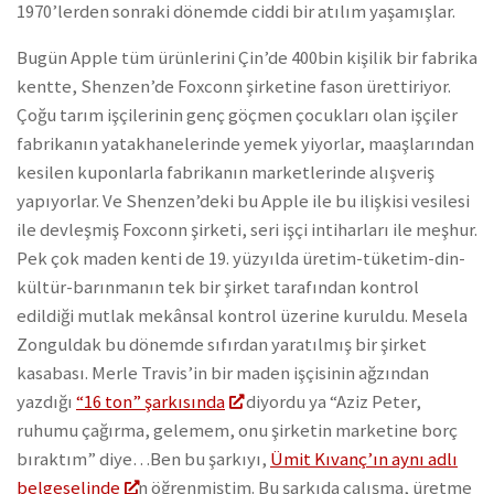
1970’lerden sonraki dönemde ciddi bir atılım yaşamışlar.
Bugün Apple tüm ürünlerini Çin’de 400bin kişilik bir fabrika
kentte, Shenzen’de Foxconn şirketine fason ürettiriyor.
Çoğu tarım işçilerinin genç göçmen çocukları olan işçiler
fabrikanın yatakhanelerinde yemek yiyorlar, maaşlarından
kesilen kuponlarla fabrikanın marketlerinde alışveriş
yapıyorlar. Ve Shenzen’deki bu Apple ile bu ilişkisi vesilesi
ile devleşmiş Foxconn şirketi, seri işçi intiharları ile meşhur.
Pek çok maden kenti de 19. yüzyılda üretim-tüketim-din-
kültür-barınmanın tek bir şirket tarafından kontrol
edildiği mutlak mekânsal kontrol üzerine kuruldu. Mesela
Zonguldak bu dönemde sıfırdan yaratılmış bir şirket
kasabası. Merle Travis’in bir maden işçisinin ağzından
yazdığı
“16 ton” şarkısında
diyordu ya “Aziz Peter,
ruhumu çağırma, gelemem, onu şirketin marketine borç
bıraktım” diye…Ben bu şarkıyı,
Ümit Kıvanç’ın aynı adlı
belgeselinde
n öğrenmiştim. Bu şarkıda çalışma, üretme