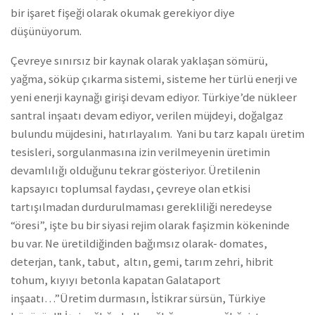
bir işaret fişeği olarak okumak gerekiyor diye
düşünüyorum.
Çevreye sınırsız bir kaynak olarak yaklaşan sömürü,
yağma, söküp çıkarma sistemi, sisteme her türlü enerji ve
yeni enerji kaynağı girişi devam ediyor. Türkiye’de nükleer
santral inşaatı devam ediyor, verilen müjdeyi, doğalgaz
bulundu müjdesini, hatırlayalım. Yani bu tarz kapalı üretim
tesisleri, sorgulanmasına izin verilmeyenin üretimin
devamlılığı olduğunu tekrar gösteriyor. Üretilenin
kapsayıcı toplumsal faydası, çevreye olan etkisi
tartışılmadan durdurulmaması gerekliliği neredeyse
“öresi”, işte bu bir siyasi rejim olarak faşizmin kökeninde
bu var. Ne üretildiğinden bağımsız olarak- domates,
deterjan, tank, tabut, altın, gemi, tarım zehri, hibrit
tohum, kıyıyı betonla kapatan Galataport
inşaatı…”Üretim durmasın, İstikrar sürsün, Türkiye