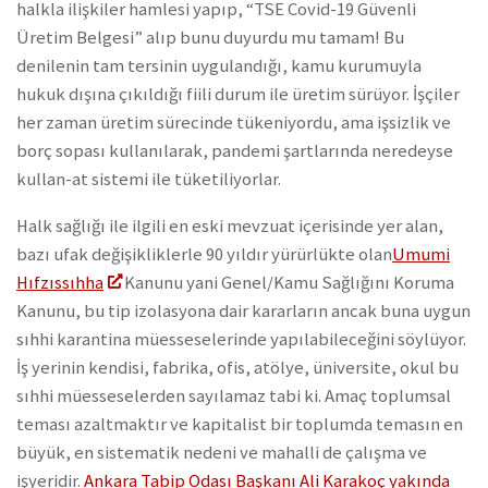
halkla ilişkiler hamlesi yapıp, “TSE Covid-19 Güvenli
Üretim Belgesi” alıp bunu duyurdu mu tamam! Bu
denilenin tam tersinin uygulandığı, kamu kurumuyla
hukuk dışına çıkıldığı fiili durum ile üretim sürüyor. İşçiler
her zaman üretim sürecinde tükeniyordu, ama işsizlik ve
borç sopası kullanılarak, pandemi şartlarında neredeyse
kullan-at sistemi ile tüketiliyorlar.
Halk sağlığı ile ilgili en eski mevzuat içerisinde yer alan,
bazı ufak değişikliklerle 90 yıldır yürürlükte olan
Umumi
Hıfzıssıhha
Kanunu yani Genel/Kamu Sağlığını Koruma
Kanunu, bu tip izolasyona dair kararların ancak buna uygun
sıhhi karantina müesseselerinde yapılabileceğini söylüyor.
İş yerinin kendisi, fabrika, ofis, atölye, üniversite, okul bu
sıhhi müesseselerden sayılamaz tabi ki. Amaç toplumsal
teması azaltmaktır ve kapitalist bir toplumda temasın en
büyük, en sistematik nedeni ve mahalli de çalışma ve
işyeridir.
Ankara Tabip Odası Başkanı Ali Karakoç yakında