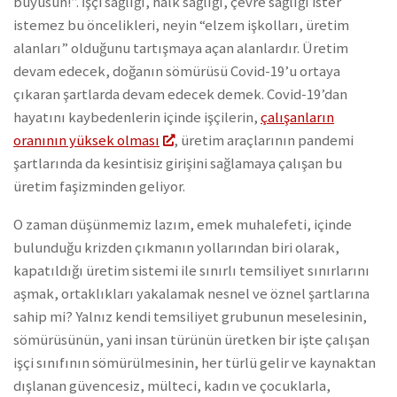
büyüsün!”. İşçi sağlığı, halk sağlığı, çevre sağlığı ister
istemez bu öncelikleri, neyin “elzem işkolları, üretim
alanları” olduğunu tartışmaya açan alanlardır. Üretim
devam edecek, doğanın sömürüsü Covid-19’u ortaya
çıkaran şartlarda devam edecek demek. Covid-19’dan
hayatını kaybedenlerin içinde işçilerin,
çalışanların
oranının yüksek olması
, üretim araçlarının pandemi
şartlarında da kesintisiz girişini sağlamaya çalışan bu
üretim faşizminden geliyor.
O zaman düşünmemiz lazım, emek muhalefeti, içinde
bulunduğu krizden çıkmanın yollarından biri olarak,
kapatıldığı üretim sistemi ile sınırlı temsiliyet sınırlarını
aşmak, ortaklıkları yakalamak nesnel ve öznel şartlarına
sahip mi? Yalnız kendi temsiliyet grubunun meselesinin,
sömürüsünün, yani insan türünün üretken bir işte çalışan
işçi sınıfının sömürülmesinin, her türlü gelir ve kaynaktan
dışlanan güvencesiz, mülteci, kadın ve çocuklarla,