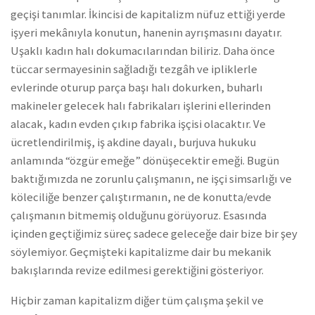
geçişi tanımlar. İkincisi de kapitalizm nüfuz ettiği yerde
işyeri mekânıyla konutun, hanenin ayrışmasını dayatır.
Uşaklı kadın halı dokumacılarından biliriz. Daha önce
tüccar sermayesinin sağladığı tezgâh ve ipliklerle
evlerinde oturup parça başı halı dokurken, buharlı
makineler gelecek halı fabrikaları işlerini ellerinden
alacak, kadın evden çıkıp fabrika işçisi olacaktır. Ve
ücretlendirilmiş, iş akdine dayalı, burjuva hukuku
anlamında “özgür emeğe” dönüşecektir emeği. Bugün
baktığımızda ne zorunlu çalışmanın, ne işçi simsarlığı ve
köleciliğe benzer çalıştırmanın, ne de konutta/evde
çalışmanın bitmemiş olduğunu görüyoruz. Esasında
içinden geçtiğimiz süreç sadece geleceğe dair bize bir şey
söylemiyor. Geçmişteki kapitalizme dair bu mekanik
bakışlarında revize edilmesi gerektiğini gösteriyor.
Hiçbir zaman kapitalizm diğer tüm çalışma şekil ve