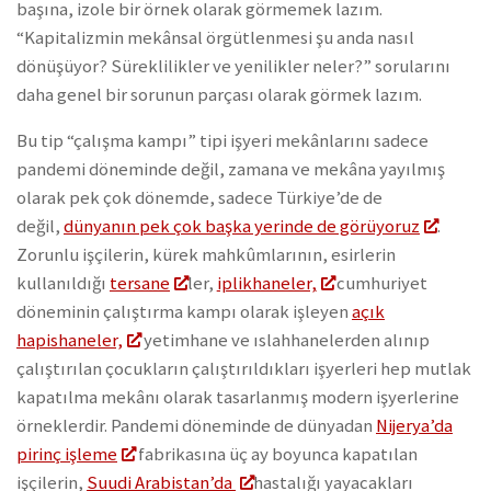
başına, izole bir örnek olarak görmemek lazım.
“Kapitalizmin mekânsal örgütlenmesi şu anda nasıl
dönüşüyor? Süreklilikler ve yenilikler neler?” sorularını
daha genel bir sorunun parçası olarak görmek lazım.
Bu tip “çalışma kampı” tipi işyeri mekânlarını sadece
pandemi döneminde değil, zamana ve mekâna yayılmış
olarak pek çok dönemde, sadece Türkiye’de de
değil,
dünyanın pek çok başka yerinde de görüyoruz
.
Zorunlu işçilerin, kürek mahkûmlarının, esirlerin
kullanıldığı
tersane
ler,
iplikhaneler,
cumhuriyet
döneminin çalıştırma kampı olarak işleyen
açık
hapishaneler,
yetimhane ve ıslahhanelerden alınıp
çalıştırılan çocukların çalıştırıldıkları işyerleri hep mutlak
kapatılma mekânı olarak tasarlanmış modern işyerlerine
örneklerdir. Pandemi döneminde de dünyadan
Nijerya’da
pirinç işleme
fabrikasına üç ay boyunca kapatılan
işçilerin,
Suudi Arabistan’da
hastalığı yayacakları