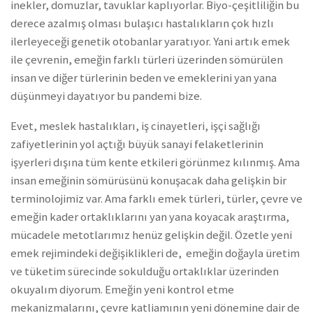
inekler, domuzlar, tavuklar kaplıyorlar. Biyo-çeşitliliğin bu
derece azalmış olması bulaşıcı hastalıkların çok hızlı
ilerleyeceği genetik otobanlar yaratıyor. Yani artık emek
ile çevrenin, emeğin farklı türleri üzerinden sömürülen
insan ve diğer türlerinin beden ve emeklerini yan yana
düşünmeyi dayatıyor bu pandemi bize.
Evet, meslek hastalıkları, iş cinayetleri, işçi sağlığı
zafiyetlerinin yol açtığı büyük sanayi felaketlerinin
işyerleri dışına tüm kente etkileri görünmez kılınmış. Ama
insan emeğinin sömürüsünü konuşacak daha gelişkin bir
terminolojimiz var. Ama farklı emek türleri, türler, çevre ve
emeğin kader ortaklıklarını yan yana koyacak araştırma,
mücadele metotlarımız henüz gelişkin değil. Özetle yeni
emek rejimindeki değişiklikleri de, emeğin doğayla üretim
ve tüketim sürecinde sokulduğu ortaklıklar üzerinden
okuyalım diyorum. Emeğin yeni kontrol etme
mekanizmalarını, çevre katliamının yeni dönemine dair de