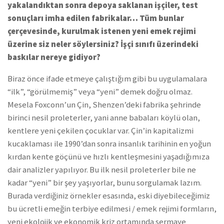
yakalandıktan sonra depoya saklanan işçiler, test
sonuçları imha edilen fabrikalar… Tüm bunlar
çerçevesinde, kurulmak istenen yeni emek rejimi
üzerine siz neler söylersiniz? İşçi sınıfı üzerindeki
baskılar nereye gidiyor?
Biraz önce ifade etmeye çalıştığım gibi bu uygulamalara
“ilk”, “görülmemiş” veya “yeni” demek doğru olmaz.
Mesela Foxconn’un Çin, Shenzen’deki fabrika şehrinde
birinci nesil proleterler, yani anne babaları köylü olan,
kentlere yeni çekilen çocuklar var. Çin’in kapitalizmi
kucaklaması ile 1990’dan sonra insanlık tarihinin en yoğun
kırdan kente göçünü ve hızlı kentleşmesini yaşadığımıza
dair analizler yapılıyor. Bu ilk nesil proleterler bile ne
kadar “yeni” bir şey yaşıyorlar, bunu sorgulamak lazım.
Burada verdiğiniz örnekler esasında, eski diyebileceğimiz
bu ücretli emeğin terbiye edilmesi / emek rejimi formların,
yeni ekolojik ve ekonomik kriz ortamında sermaye