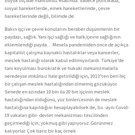
büyük ölçüde mahrumuz esasında. Sadece politikada,
sosyal hareketlerde, emek hareketlerinde, çevre
hareketlerinde değil, bilimde de.
Bakın işçi ve çevre konularını beraber düşünmenin bir
paydası, sağlık. Yani işçi sağlığı ve halk/çevre sağlığının
eklemlendiği payda… Mesela pandemiden önce de açıkça
kapitalist çalışma kaynaklı hastalıklar veya kanserler,
meslek hastalığı olarak kabul edilmiyorlardı. Türkiye’de
tanı koyulması bürokratik ve hukuki mekanizmalarla
neredeyse imkânsız hale getirildiği için, 2013’ten beri hiç
bir çalışan meslek hastalığından ölmemiş gözüküyor.
Senede en azından 10 bin ila 20 bin işçinin meslek
hastalığından öldüğünü, yüz binlercesinin de meslek
hastalığına kapıldığını hesaplayabilsek de, bu -aynı Covid-
19 vakaları gibi- devlet mekanizması tescilinden
geçirmediği için, yokmuş gibi yapıyoruz. Görünmez
kalıyorlar. Çok bariz bir kaç örnek