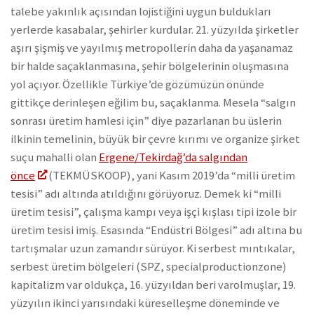
talebe yakınlık açısından lojistiğini uygun buldukları
yerlerde kasabalar, şehirler kurdular. 21. yüzyılda şirketler
aşırı şişmiş ve yayılmış metropollerin daha da yaşanamaz
bir halde saçaklanmasına, şehir bölgelerinin oluşmasına
yol açıyor. Özellikle Türkiye’de gözümüzün önünde
gittikçe derinleşen eğilim bu, saçaklanma. Mesela “salgın
sonrası üretim hamlesi için” diye pazarlanan bu üslerin
ilkinin temelinin, büyük bir çevre kırımı ve organize şirket
suçu mahalli olan
Ergene/Tekirdağ’da salgından
önce
(TEKMÜSKOOP), yani Kasım 2019’da “milli üretim
tesisi” adı altında atıldığını görüyoruz. Demek ki “milli
üretim tesisi”, çalışma kampı veya işçi kışlası tipi izole bir
üretim tesisi imiş. Esasında “Endüstri Bölgesi” adı altına bu
tartışmalar uzun zamandır sürüyor. Ki serbest mıntıkalar,
serbest üretim bölgeleri (SPZ, specialproductionzone)
kapitalizm var oldukça, 16. yüzyıldan beri varolmuşlar, 19.
yüzyılın ikinci yarısındaki küreselleşme döneminde ve