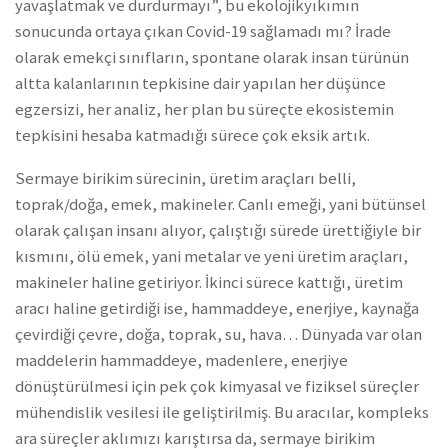
yavaşlatmak ve durdurmayı”, bu ekolojikyıkımın
sonucunda ortaya çıkan Covid-19 sağlamadı mı? İrade
olarak emekçi sınıfların, spontane olarak insan türünün
altta kalanlarının tepkisine dair yapılan her düşünce
egzersizi, her analiz, her plan bu süreçte ekosistemin
tepkisini hesaba katmadığı sürece çok eksik artık.
Sermaye birikim sürecinin, üretim araçları belli,
toprak/doğa, emek, makineler. Canlı emeği, yani bütünsel
olarak çalışan insanı alıyor, çalıştığı sürede ürettiğiyle bir
kısmını, ölü emek, yani metalar ve yeni üretim araçları,
makineler haline getiriyor. İkinci sürece kattığı, üretim
aracı haline getirdiği ise, hammaddeye, enerjiye, kaynağa
çevirdiği çevre, doğa, toprak, su, hava… Dünyada var olan
maddelerin hammaddeye, madenlere, enerjiye
dönüştürülmesi için pek çok kimyasal ve fiziksel süreçler
mühendislik vesilesi ile geliştirilmiş. Bu aracılar, kompleks
ara süreçler aklımızı karıştırsa da, sermaye birikim