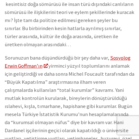
kesintisiz doğa sömürüsü ile insan türü dışındaki canlıların
sömürüsü ile ilişkilerini teori ve eylem şekillerinde kuracak
mı? İşte tam da politize edilmesi gereken şeyler bu
sınırlar. Bu birbirinden kesin hatlarla ayrılmış sınırlar,
türler arasında, kültür ile doğa arasında, üretken ile
üretken olmayan arasındaki…
Sorunuzun bana düşündürdüğü bir şey daha var,
Sosyolog
Erwin Goffman’ın
yirminci yüzyıl toplumlarını anlamak
için geliştirdiği ve daha sonra Michel Foucault tarafından da
“Büyük Kapatılma” araştırmasına ilham veren
çalışmalarda kullanılan “total kurumlar” kavramı. Yani
mutlak kontrolün kurularak, bireylerin dönüştürüldüğü
ıslahevi, kışla, tımarhane, hapishane gibi kurumlar. Bugün
mesela Türkiye İstatistik Kurumu’nun hesaplamalarında
da “kurumsal olmayan nüfus” diye bir kavram var. Hani
Dardanel işçilerinin geçici olarak kapatıldığı o üniversite
yurtları, yetiştirme yurtları, yetimhaneler, huzurevi, özel