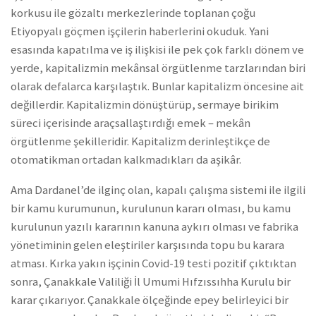
korkusu ile gözaltı merkezlerinde toplanan çoğu
Etiyopyalı göçmen işçilerin haberlerini okuduk. Yani
esasında kapatılma ve iş ilişkisi ile pek çok farklı dönem ve
yerde, kapitalizmin mekânsal örgütlenme tarzlarından biri
olarak defalarca karşılaştık. Bunlar kapitalizm öncesine ait
değillerdir. Kapitalizmin dönüştürüp, sermaye birikim
süreci içerisinde araçsallaştırdığı emek – mekân
örgütlenme şekilleridir. Kapitalizm derinleştikçe de
otomatikman ortadan kalkmadıkları da aşikâr.
Ama Dardanel’de ilginç olan, kapalı çalışma sistemi ile ilgili
bir kamu kurumunun, kurulunun kararı olması, bu kamu
kurulunun yazılı kararının kanuna aykırı olması ve fabrika
yönetiminin gelen eleştiriler karşısında topu bu karara
atması. Kırka yakın işçinin Covid-19 testi pozitif çıktıktan
sonra, Çanakkale Valiliği İl Umumi Hıfzıssıhha Kurulu bir
karar çıkarıyor. Çanakkale ölçeğinde epey belirleyici bir