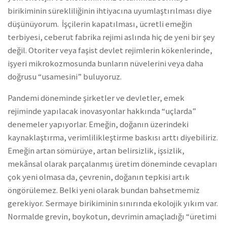
birikiminin sürekliliğinin ihtiyacına uyumlaştırılması diye
düşünüyorum. İşçilerin kapatılması, ücretli emeğin
terbiyesi, ceberut fabrika rejimi aslında hiç de yeni bir şey
değil. Otoriter veya faşist devlet rejimlerin kökenlerinde,
işyeri mikrokozmosunda bunların nüvelerini veya daha
doğrusu “usamesini” buluyoruz.
Pandemi döneminde şirketler ve devletler, emek
rejiminde yapılacak inovasyonlar hakkında “uçlarda”
denemeler yapıyorlar. Emeğin, doğanın üzerindeki
kaynaklaştırma, verimlilikleştirme baskısı arttı diyebiliriz.
Emeğin artan sömürüye, artan belirsizlik, işsizlik,
mekânsal olarak parçalanmış üretim döneminde cevapları
çok yeni olmasa da, çevrenin, doğanın tepkisi artık
öngörülemez. Belki yeni olarak bundan bahsetmemiz
gerekiyor. Sermaye birikiminin sınırında ekolojik yıkım var.
Normalde grevin, boykotun, devrimin amaçladığı “üretimi