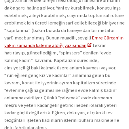
çoğu zaman erkek bireyin reisi olduğu hanesini kurmanın
da ön şartı haline geliyor. Yani ev kurabilmek, konutu inşa
edebilmek, aileyi kurabilmek, o ayrımda toplumsal rolüne
erebilmek için ücretli emeğin sarf edilebileceği bir işyerine
“kapılanma” (bakın burada da haneye dair bir metafor
var!) mecbur olmuş. Bunun muadili, sevgili
Emre Gürcan’ın
yakın zamanda kaleme aldığı yazısından
tekrar
hatırlayıp, güncellediğim, “spinsters” denilen “evde
kalmış kadın” kavramı. Kapitalizm sürecinde,
cinsiyetçiliği baki kalmak üzere anlam kayması yaşıyor.
“Yün eğiren genç kız ve kadınlar” anlamına gelen bu
kavram, konut ile işyerinin ayıran kapitalizm sürecinde
“evlenme çağına gelmesine rağmen evde kalmış kadın”
anlamına eviriliyor. Çünkü “çalışmak” evde durmanın
meşru ve yeteri kadar gelir getirici nedeni olarak yeteri
kadar güçlü değil artık. Eğiren, dokuyan, el çıkrıklı ev
tezgâhları işleten kadınların işlerini buharlı makinelerle
dolu fabrikalar almış.