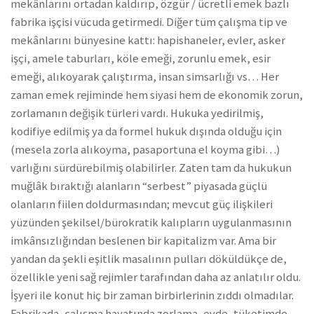
mekânlarını ortadan kaldırıp, özgür / ücretli emek bazlı
fabrika işçisi vücuda getirmedi. Diğer tüm çalışma tip ve
mekânlarını bünyesine kattı: hapishaneler, evler, asker
işçi, amele taburları, köle emeği, zorunlu emek, esir
emeği, alıkoyarak çalıştırma, insan simsarlığı vs… Her
zaman emek rejiminde hem siyasi hem de ekonomik zorun,
zorlamanın değişik türleri vardı. Hukuka yedirilmiş,
kodifiye edilmiş ya da formel hukuk dışında olduğu için
(mesela zorla alıkoyma, pasaportuna el koyma gibi…)
varlığını sürdürebilmiş olabilirler. Zaten tam da hukukun
muğlâk bıraktığı alanların “serbest” piyasada güçlü
olanların fiilen doldurmasından; mevcut güç ilişkileri
yüzünden şekilsel/bürokratik kalıpların uygulanmasının
imkânsızlığından beslenen bir kapitalizm var. Ama bir
yandan da şekli eşitlik masalının pulları döküldükçe de,
özellikle yeni sağ rejimler tarafından daha az anlatılır oldu.
İşyeri ile konut hiç bir zaman birbirlerinin zıddı olmadılar.
Fabrikada, çalışma hayatında zorlama, evde, tüketimde