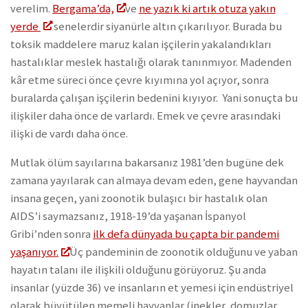
verelim.
Bergama’da,
ve
ne yazık ki artık otuza yakın
yerde
senelerdir siyanürle altın çıkarılıyor. Burada bu
toksik maddelere maruz kalan işçilerin yakalandıkları
hastalıklar meslek hastalığı olarak tanınmıyor. Madenden
kâr etme süreci önce çevre kıyımına yol açıyor, sonra
buralarda çalışan işçilerin bedenini kıyıyor. Yani sonuçta bu
ilişkiler daha önce de varlardı. Emek ve çevre arasındaki
ilişki de vardı daha önce.
Mutlak ölüm sayılarına bakarsanız 1981’den bugüne dek
zamana yayılarak can almaya devam eden, gene hayvandan
insana geçen, yani zoonotik bulaşıcı bir hastalık olan
AIDS’i saymazsanız, 1918-19’da yaşanan İspanyol
Gribi’nden sonra
ilk defa dünyada bu çapta bir pandemi
yaşanıyor.
Üç pandeminin de zoonotik olduğunu ve yaban
hayatın talanı ile ilişkili olduğunu görüyoruz. Şu anda
insanlar (yüzde 36) ve insanların et yemesi için endüstriyel
olarak büyütülen memeli hayvanlar (inekler, domuzlar