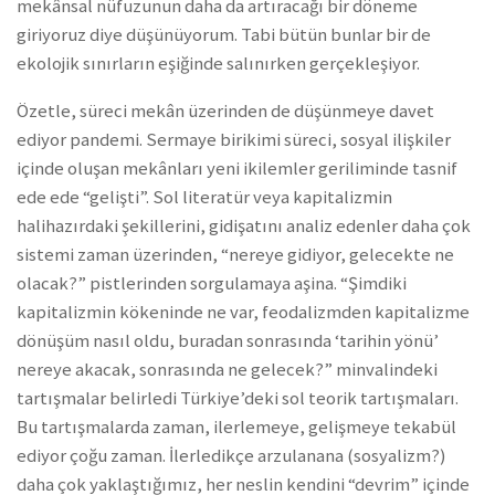
mekânsal nüfuzunun daha da artıracağı bir döneme
giriyoruz diye düşünüyorum. Tabi bütün bunlar bir de
ekolojik sınırların eşiğinde salınırken gerçekleşiyor.
Özetle, süreci mekân üzerinden de düşünmeye davet
ediyor pandemi. Sermaye birikimi süreci, sosyal ilişkiler
içinde oluşan mekânları yeni ikilemler geriliminde tasnif
ede ede “gelişti”. Sol literatür veya kapitalizmin
halihazırdaki şekillerini, gidişatını analiz edenler daha çok
sistemi zaman üzerinden, “nereye gidiyor, gelecekte ne
olacak?” pistlerinden sorgulamaya aşina. “Şimdiki
kapitalizmin kökeninde ne var, feodalizmden kapitalizme
dönüşüm nasıl oldu, buradan sonrasında ‘tarihin yönü’
nereye akacak, sonrasında ne gelecek?” minvalindeki
tartışmalar belirledi Türkiye’deki sol teorik tartışmaları.
Bu tartışmalarda zaman, ilerlemeye, gelişmeye tekabül
ediyor çoğu zaman. İlerledikçe arzulanana (sosyalizm?)
daha çok yaklaştığımız, her neslin kendini “devrim” içinde