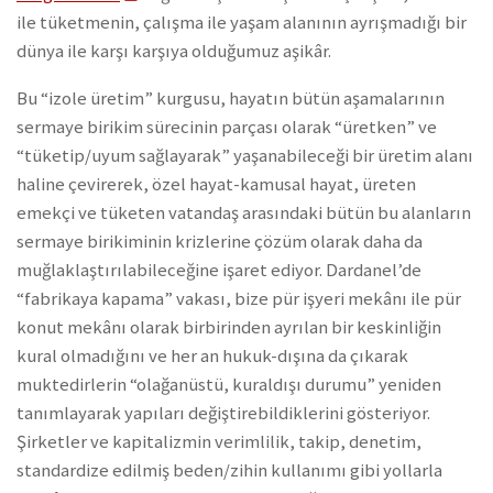
ile tüketmenin, çalışma ile yaşam alanının ayrışmadığı bir
dünya ile karşı karşıya olduğumuz aşikâr.
Bu “izole üretim” kurgusu, hayatın bütün aşamalarının
sermaye birikim sürecinin parçası olarak “üretken” ve
“tüketip/uyum sağlayarak” yaşanabileceği bir üretim alanı
haline çevirerek, özel hayat-kamusal hayat, üreten
emekçi ve tüketen vatandaş arasındaki bütün bu alanların
sermaye birikiminin krizlerine çözüm olarak daha da
muğlaklaştırılabileceğine işaret ediyor. Dardanel’de
“fabrikaya kapama” vakası, bize pür işyeri mekânı ile pür
konut mekânı olarak birbirinden ayrılan bir keskinliğin
kural olmadığını ve her an hukuk-dışına da çıkarak
muktedirlerin “olağanüstü, kuraldışı durumu” yeniden
tanımlayarak yapıları değiştirebildiklerini gösteriyor.
Şirketler ve kapitalizmin verimlilik, takip, denetim,
standardize edilmiş beden/zihin kullanımı gibi yollarla