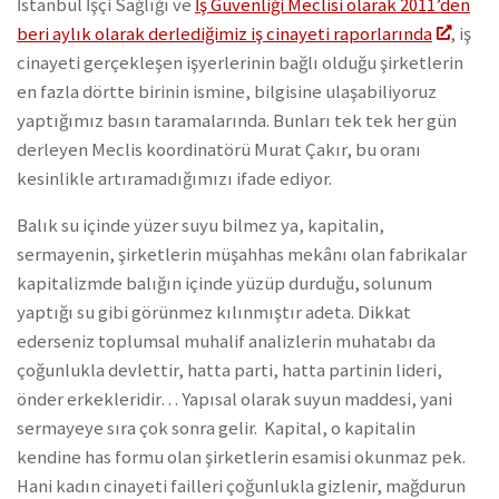
İstanbul İşçi Sağlığı ve
İş Güvenliği Meclisi olarak 2011’den
beri aylık olarak derlediğimiz iş cinayeti raporlarında
, iş
cinayeti gerçekleşen işyerlerinin bağlı olduğu şirketlerin
en fazla dörtte birinin ismine, bilgisine ulaşabiliyoruz
yaptığımız basın taramalarında. Bunları tek tek her gün
derleyen Meclis koordinatörü Murat Çakır, bu oranı
kesinlikle artıramadığımızı ifade ediyor.
Balık su içinde yüzer suyu bilmez ya, kapitalin,
sermayenin, şirketlerin müşahhas mekânı olan fabrikalar
kapitalizmde balığın içinde yüzüp durduğu, solunum
yaptığı su gibi görünmez kılınmıştır adeta. Dikkat
ederseniz toplumsal muhalif analizlerin muhatabı da
çoğunlukla devlettir, hatta parti, hatta partinin lideri,
önder erkekleridir… Yapısal olarak suyun maddesi, yani
sermayeye sıra çok sonra gelir. Kapital, o kapitalin
kendine has formu olan şirketlerin esamisi okunmaz pek.
Hani kadın cinayeti failleri çoğunlukla gizlenir, mağdurun