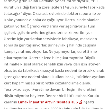
sermaye grubu olan Dardanel yönetimi de diyor ki, “Bu
Kurul’un aldığı karara göre işçileri 14 gün süreyle fabrikada
tutacağız” diyor. O esnada evlerinde doktor raporu ile ev
izolasyonunda olanlar da çağrılıyor. Hatta izinde olanlar
getiriliyorlar. Öğrenci yurtlarına yerleştiriliyorlar tüm
işçileri. İşçilerin evlerine gitmelerine izin verilmiyor.
Üretim için yurtlardan servislerle fabrikaya, mesaiden
sonra da geri taşınıyorlar. Bir nevi akış halinde çalışma
kampı yaratmış oluyorlar. Ne yapmıyorlar, ücretli izne
çıkarmıyorlar. Ücretsiz izne bile çıkarmıyorlar. Büyük
ihtimalle kişisel olarak senelik izin veya idari izin isteyen
olsa, bu da fabrikadaki sosyal baskı nedeni ile örtük olarak
işten çıkarma nedeni olarak kullanılacak, “sürüden ayrılanı
kurt kapar” misali bir ibretlik cezalandırma olarak.
Tecrit+izolasyon+üretime devam birleşimi ile üretimi
düşürmüyorlar böylece. Benzer bir İl Hıfzıssıhha Kurulu
kararını
Limak İnşaat’ın Artvin Yusufeli HES
inşaatı
şantiyesinde de görüyoruz. 2000 işçinin çalıştığı şantiyede,