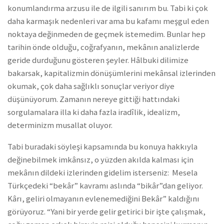
konumlandırma arzusu ile de ilgili sanırım bu. Tabi ki çok
daha karmaşık nedenleri var ama bu kafamı meşgul eden
noktaya değinmeden de geçmek istemedim. Bunlar hep
tarihin önde olduğu, coğrafyanın, mekânın analizlerde
geride durduğunu gösteren şeyler. Hâlbuki dilimize
bakarsak, kapitalizmin dönüşümlerini mekânsal izlerinden
okumak, çok daha sağlıklı sonuçlar veriyor diye
düşünüyorum. Zamanın nereye gittiği hattındaki
sorgulamalara illa ki daha fazla iradîlik, idealizm,
determinizm musallat oluyor.
Tabi buradaki söyleşi kapsamında bu konuya hakkıyla
değinebilmek imkânsız, o yüzden akılda kalması için
mekânın dildeki izlerinden gidelim isterseniz: Mesela
Türkçedeki “bekâr” kavramı aslında “bikâr”dan geliyor.
Kârı, geliri olmayanın evlenemediğini Bekâr” kaldığını
görüyoruz. “Yani bir yerde gelir getirici bir işte çalışmak,