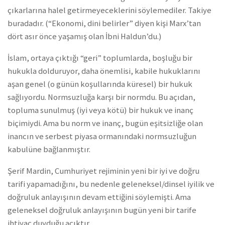
çıkarlarına halel getirmeyeceklerini söylemediler. Takiye
buradadır. (“Ekonomi, dini belirler” diyen kişi Marx’tan
dört asır önce yaşamış olan İbni Haldun’du.)
İslam, ortaya çıktığı “geri” toplumlarda, boşluğu bir
hukukla dolduruyor, daha önemlisi, kabile hukuklarını
aşan genel (o günün koşullarında küresel) bir hukuk
sağlıyordu. Normsuzluğa karşı bir normdu. Bu açıdan,
topluma sunulmuş (iyi veya kötü) bir hukuk ve inanç
biçimiydi. Ama bu norm ve inanç, bugün eşitsizliğe olan
inancın ve serbest piyasa ormanındaki normsuzluğun
kabulüne bağlanmıştır.
Şerif Mardin, Cumhuriyet rejiminin yeni bir iyi ve doğru
tarifi yapamadığını, bu nedenle geleneksel/dinsel iyilik ve
doğruluk anlayışının devam ettiğini söylemişti. Ama
geleneksel doğruluk anlayışının bugün yeni bir tarife
ihtiyaç duyduğu açıktır.