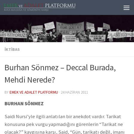
Skip to content
İKTIBAS
Burhan Sönmez – Deccal Burada,
Mehdi Nerede?
BY
EMEK VE ADALET PLATFORMU
·
24 HAZIRAN 2011
BURHAN SÖNMEZ
Saidi Nursi’yle ilgili anlatılan bir anekdot vardır. Tarikat
konusuna pek vurgu yapmadığını görenlerin “Tarikat ne
olacak?” kaygısına karşı, Said, “Gün, tarikatı değil, imanı