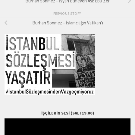
Burhan Sönmez – İsyan Etmeyen Asi: Ebu Zer
PREVIOUS STORY
Burhan Sönmez – İslamcılığın Vatikan’ı
İŞÇILERIN SESI (SALI 19.00)