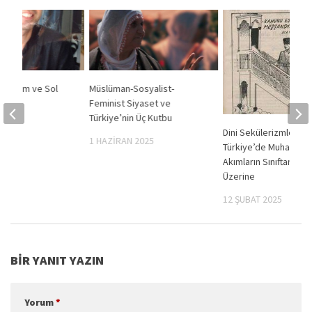
 – İslam ve Sol
Müslüman-Sosyalist-
in
Feminist Siyaset ve
Türkiye’nin Üç Kutbu
2020
Dini Sekülerizmler:
1 HAZIRAN 2025
Türkiye’de Muhalif Din
Akımların Sınıftan Kaçı
Üzerine
12 ŞUBAT 2025
BIR YANIT YAZIN
Yorum
*