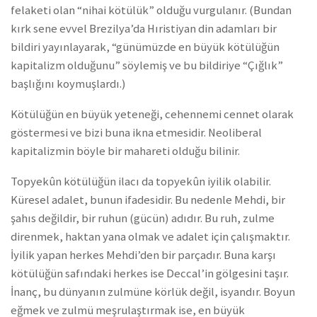
felaketi olan “nihai kötülük” olduğu vurgulanır. (Bundan
kırk sene evvel Brezilya’da Hıristiyan din adamları bir
bildiri yayınlayarak, “günümüzde en büyük kötülüğün
kapitalizm olduğunu” söylemiş ve bu bildiriye “Çığlık”
başlığını koymuşlardı.)
Kötülüğün en büyük yeteneği, cehennemi cennet olarak
göstermesi ve bizi buna ikna etmesidir. Neoliberal
kapitalizmin böyle bir mahareti olduğu bilinir.
Topyekûn kötülüğün ilacı da topyekûn iyilik olabilir.
Küresel adalet, bunun ifadesidir. Bu nedenle Mehdi, bir
şahıs değildir, bir ruhun (gücün) adıdır. Bu ruh, zulme
direnmek, haktan yana olmak ve adalet için çalışmaktır.
İyilik yapan herkes Mehdi’den bir parçadır. Buna karşı
kötülüğün safındaki herkes ise Deccal’in gölgesini taşır.
İnanç, bu dünyanın zulmüne körlük değil, isyandır. Boyun
eğmek ve zulmü meşrulaştırmak ise, en büyük