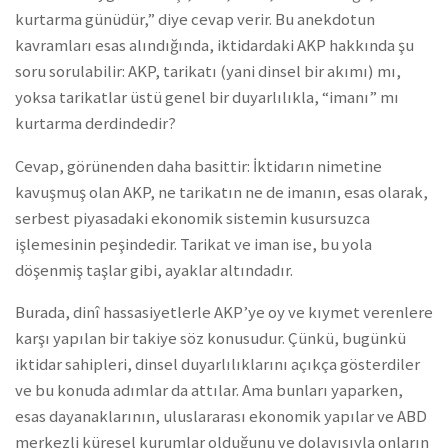
kurtarma günüdür,” diye cevap verir. Bu anekdotun
kavramları esas alındığında, iktidardaki AKP hakkında şu
soru sorulabilir: AKP, tarikatı (yani dinsel bir akımı) mı,
yoksa tarikatlar üstü genel bir duyarlılıkla, “imanı” mı
kurtarma derdindedir?
Cevap, görünenden daha basittir: İktidarın nimetine
kavuşmuş olan AKP, ne tarikatın ne de imanın, esas olarak,
serbest piyasadaki ekonomik sistemin kusursuzca
işlemesinin peşindedir. Tarikat ve iman ise, bu yola
döşenmiş taşlar gibi, ayaklar altındadır.
Burada, dinî hassasiyetlerle AKP’ye oy ve kıymet verenlere
karşı yapılan bir takiye söz konusudur. Çünkü, bugünkü
iktidar sahipleri, dinsel duyarlılıklarını açıkça gösterdiler
ve bu konuda adımlar da attılar. Ama bunları yaparken,
esas dayanaklarının, uluslararası ekonomik yapılar ve ABD
merkezli küresel kurumlar olduğunu ve dolayısıyla onların