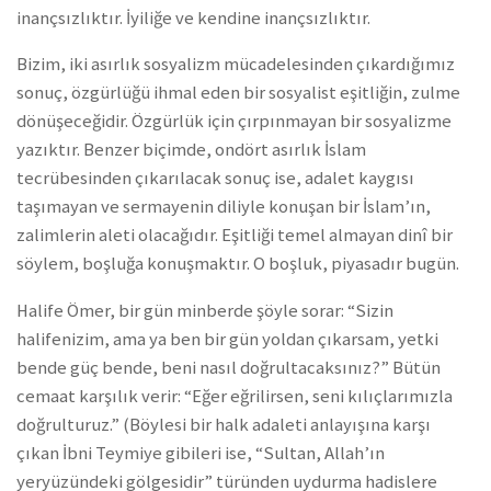
inançsızlıktır. İyiliğe ve kendine inançsızlıktır.
Bizim, iki asırlık sosyalizm mücadelesinden çıkardığımız
sonuç, özgürlüğü ihmal eden bir sosyalist eşitliğin, zulme
dönüşeceğidir. Özgürlük için çırpınmayan bir sosyalizme
yazıktır. Benzer biçimde, ondört asırlık İslam
tecrübesinden çıkarılacak sonuç ise, adalet kaygısı
taşımayan ve sermayenin diliyle konuşan bir İslam’ın,
zalimlerin aleti olacağıdır. Eşitliği temel almayan dinî bir
söylem, boşluğa konuşmaktır. O boşluk, piyasadır bugün.
Halife Ömer, bir gün minberde şöyle sorar: “Sizin
halifenizim, ama ya ben bir gün yoldan çıkarsam, yetki
bende güç bende, beni nasıl doğrultacaksınız?” Bütün
cemaat karşılık verir: “Eğer eğrilirsen, seni kılıçlarımızla
doğrulturuz.” (Böylesi bir halk adaleti anlayışına karşı
çıkan İbni Teymiye gibileri ise, “Sultan, Allah’ın
yeryüzündeki gölgesidir” türünden uydurma hadislere