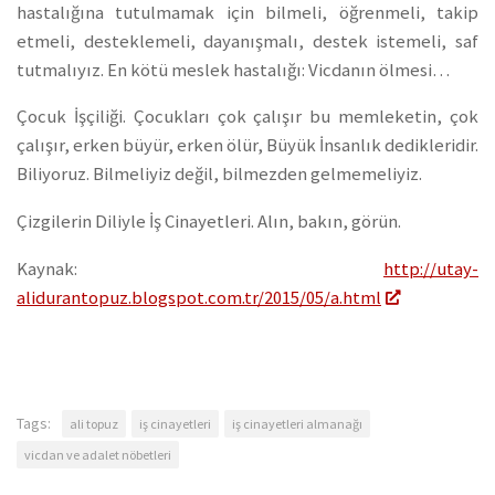
hastalığına tutulmamak için bilmeli, öğrenmeli, takip
etmeli, desteklemeli, dayanışmalı, destek istemeli, saf
tutmalıyız. En kötü meslek hastalığı: Vicdanın ölmesi…
Çocuk İşçiliği. Çocukları çok çalışır bu memleketin, çok
çalışır, erken büyür, erken ölür, Büyük İnsanlık dedikleridir.
Biliyoruz. Bilmeliyiz değil, bilmezden gelmemeliyiz.
Çizgilerin Diliyle İş Cinayetleri. Alın, bakın, görün.
Kaynak:
http://utay-
alidurantopuz.blogspot.com.tr/2015/05/a.html
Tags:
ali topuz
iş cinayetleri
iş cinayetleri almanağı
vicdan ve adalet nöbetleri