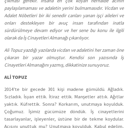
çıkması gerekir. İnsana en çok koyan herhalde acının
paylaşılamaması ve adaletin yerini bulmamasıdır. Vicdan ve
Adalet Nöbetleri bir iki senedir canları yanan işçi aileleri ve
onları destekleyen bir avuç insan tarafından inatla
sürdürülmeye devam ediyor ve her sene bu konu ile ilgili
olarak da İş Cinayetleri Almanağı çıkarılıyor.
Ali Topuz yazdığı yazılarda vicdan ve adaletini her zaman öne
çıkaran bir yazar olmuştur. Kendisi son yazısında İş
Cinayetleri Almanağını yazmış, dikkatinize sunuyoruz.
ALİ TOPUZ
2014’te bir gecede 301 kişi madene gömüldü. Ağladık.
Sızladık. İsyan ettik. İtiraz ettik. Manşetler attık. Ağıtlar
yaktık. Küfrettik. Sonra? Korkarım, unutmaya koyulduk.
Çoğumuz. İşimiz gücümüze döndük. İş cinayetlerini
tasarlayanlar, işleyenler, üstüne bir de tekme koydular.
Acısını unuttuk mu? Unutmaya koyulduk. Kabul edelim,