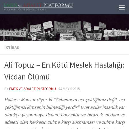
Skip to content
İKTIBAS
Ali Topuz – En Kötü Meslek Hastalığı:
Vicdan Ölümü
BY
EMEK VE ADALET PLATFORMU
·
24 MAYIS 2015
Hallac-ı Mansur diyor ki “Cehennem acı çektiğimiz değil, acı
çektiğimizi kimsenin bilmediği yerdir” Evet acılar insanlık var
oldukça yaşanmaya devam edecektir ve birazcık vicdanı ve
adaleti olan herkesin zulme karşı susmaması ve zulme karşı