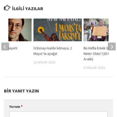
İLGILI YAZILAR
– İş Cinayeti
İstisnayı kaide kılmaya, 1
Bu Hafta Emek Günd
Mayıs’ta ayağa!
Neler Oldu? (20 Kasım
2019
Aralık)
21 NISAN 2025
5 ARALIK 2023
BIR YANIT YAZIN
Yorum
*