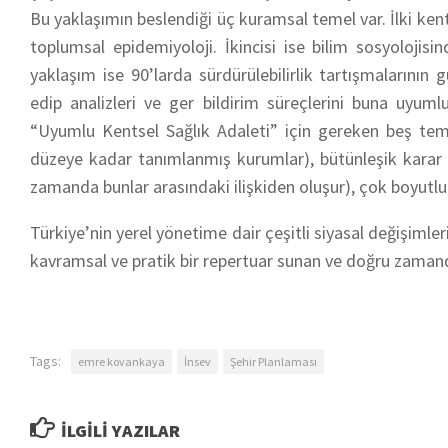
Bu yaklaşımın beslendiği üç kuramsal temel var. İlki kentt
toplumsal epidemiyoloji. İkincisi ise bilim sosyolojis
yaklaşım ise 90’larda sürdürülebilirlik tartışmalarını
edip analizleri ve ger bildirim süreçlerini buna uyu
“Uyumlu Kentsel Sağlık Adaleti” için gereken beş tem
düzeye kadar tanımlanmış kurumlar), bütünleşik karar a
zamanda bunlar arasındaki ilişkiden oluşur), çok boyutlu
Türkiye’nin yerel yönetime dair çeşitli siyasal değişimler
kavramsal ve pratik bir repertuar sunan ve doğru zamanda
Tags:
emre kovankaya
İnsev
Şehir Planlaması
İLGILI YAZILAR