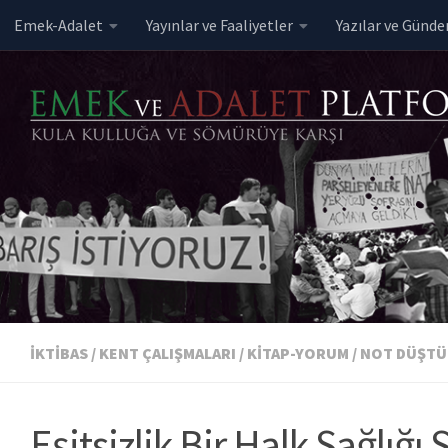
Emek-Adalet
Yayınlar ve Faaliyetler
Yazılar ve Günd
Skip to content
İKTIBAS
/
KENT ÇALIŞMALARI
/
KITAP-YORUM
/
NOT DÜŞTÜ
Eşitsizlik Bir Halk Sağlığı