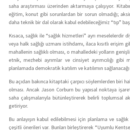
saha araştırması üzerinden aktarmaya çalışıyor. Kitabı
eğitim, konut gibi sorunlardan bir sorun olmadığı; aksi
daha teknik bir dal olarak kabul edebileceğimiz “tıp” baş
Kısaca, sağlık ile “sağlık hizmetleri” ayrı meselelerdir di
veya halk sağlığı uzmanı istihdamı, ilaca kısıtlı erişim g
mahallenin sağlıklı olması, o mahalledeki yolların genişli
etnik, mezhebi ayrımlar ve cinsiyet ayrımcılığı gib
planlamada demokratik katılım ve katılımın sağlanacağı 
Bu açıdan bakınca kitaptaki çarpıcı söylemlerden biri hal
olması. Ancak Jason Corburn bu yapısal noktaya işaret
saha çalışmalarıyla bütünleştirerek belirli toplumsal a
getiriyor.
Bu anlayışın kabul edilebilmesi için planlama ve sağlık 
çeşitli önerileri var. Bunları birleştirerek “Uyumlu Kents