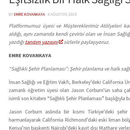
BY
EMRE KOVANKAYA
·
6 AĞUSTOS 2019
Platformumuz üyesi ve Müştereklerimiz Atölyeleri ka
aldığı, aynı zamanda kendi çevirisi olan ve İnsan Sağlığ
yazdığı
tanıtım yazısını
sizlerle paylaşıyoruz.
EMRE KOVANKAYA
“Sağlıklı Şehir Planlaması”: Şehir planlama ve halk sağl
İnsan Sağlığı ve Eğitim Vakfı, Berkeley’deki California 
zamanlı öğretim üyesi olan Jason Corburn’ün saha çalı
isimli son kitabını “Sağlıklı Şehir Planlaması” başlığıyla b
Jason Corburn aslında bir kısmı Türkiye’deki şehir pl
harmanlayarak California Richmond’daki eski liman bölg
Kenya’nın başkenti Nairobi’deki kayıt dışı Mathare yerleş