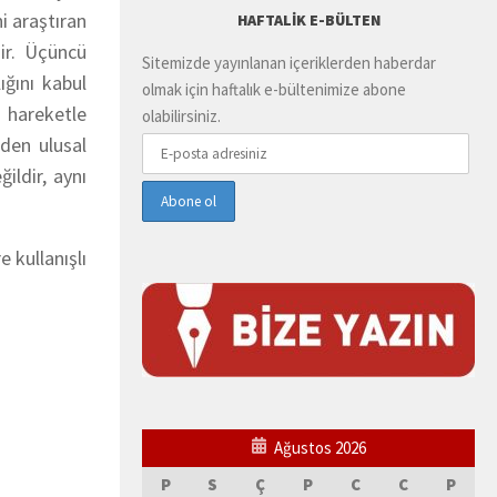
i araştıran
HAFTALIK E-BÜLTEN
dir. Üçüncü
Sitemizde yayınlanan içeriklerden haberdar
ığını kabul
olmak için haftalık e-bültenimize abone
 hareketle
olabilirsiniz.
den ulusal
ildir, aynı
 kullanışlı
Ağustos 2026
P
S
Ç
P
C
C
P