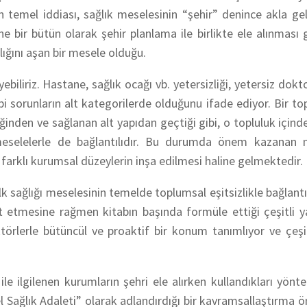
n temel iddiası, sağlık meselesinin “şehir” denince akla ge
ne bir bütün olarak şehir planlama ile birlikte ele alınması
lığını aşan bir mesele olduğu.
yebiliriz. Hastane, sağlık ocağı vb. yetersizliği, yetersiz dok
ibi sorunların alt kategorilerde olduğunu ifade ediyor. Bir to
ğinden ve sağlanan alt yapıdan geçtiği gibi, o topluluk içindek
i meselelerle de bağlantılıdır. Bu durumda önem kazanan 
farklı kurumsal düzeylerin inşa edilmesi haline gelmektedir.
k sağlığı meselesinin temelde toplumsal eşitsizlikle bağlantıl
 etmesine rağmen kitabın başında formüle ettiği çeşitli ya
ktörlerle bütüncül ve proaktif bir konum tanımlıyor ve çeşit
ile ilgilenen kurumların şehri ele alırken kullandıkları yönt
el Sağlık Adaleti” olarak adlandırdığı bir kavramsallaştırma ö