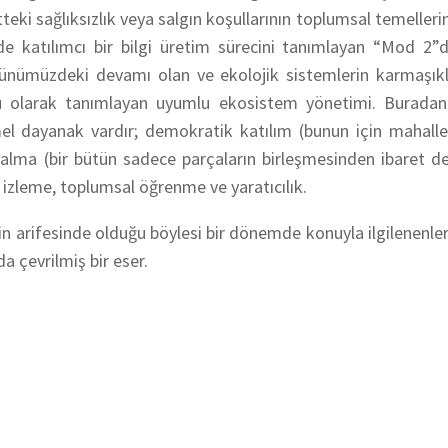
eki sağlıksızlık veya salgın koşullarının toplumsal temellerin
inde katılımcı bir bilgi üretim sürecini tanımlayan “Mod 2”
n günümüzdeki devamı olan ve ekolojik sistemlerin karmaşıkl
mlu olarak tanımlayan uyumlu ekosistem yönetimi. Buradan
el dayanak vardır; demokratik katılım (bunun için mahalle
lma (bir bütün sadece parçaların birleşmesinden ibaret değ
 izleme, toplumsal öğrenme ve yaratıcılık.
in arifesinde olduğu böylesi bir dönemde konuyla ilgilenenlere
 çevrilmiş bir eser.