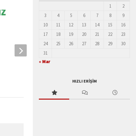
1
2
3
4
5
6
7
8
9
10
11
12
13
14
15
16
17
18
19
20
21
22
23
24
25
26
27
28
29
30
31
Jodi Dean – Bize
Mie Inouye – Örgütlenmek ve
« Mar
Örgütlü Olmak
4 ARALIK 2019
13 ARALIK 2019
HIZLI ERIŞIM