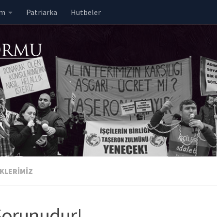
em
Patriarka
Hutbeler
KLERIMIZ
 Sorunudur!