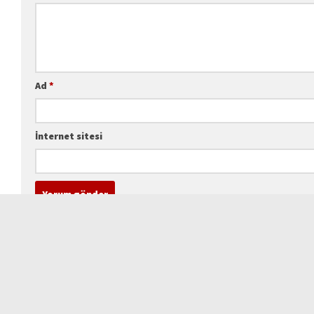
Ad
*
İnternet sitesi
Geçmişte EAP