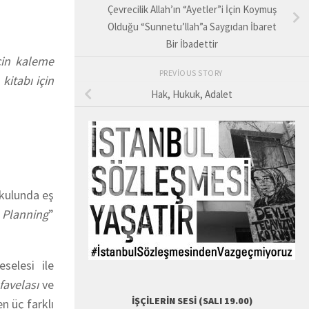
Çevrecilik Allah’ın “Ayetler”i İçin Koymuş
Olduğu “Sunnetu’llah”a Saygıdan İbaret
Bir İbadettir
çin kaleme
PREVIOUS STORY
a
kitabı için
Hak, Hukuk, Adalet
Okulunda eş
 Planning
”
selesi ile
favelası
ve
İŞÇILERIN SESI (SALI 19.00)
n üç farklı