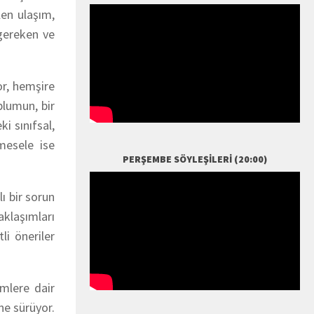
len ulaşım,
 gereken ve
tor, hemşire
plumun, bir
i sınıfsal,
mesele ise
PERŞEMBE SÖYLEŞILERI (20:00)
ı bir sorun
klaşımları
li öneriler
emlere dair
ne sürüyor.