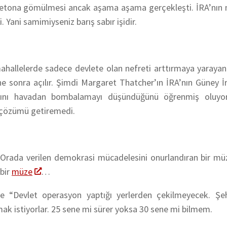
etona gömülmesi ancak aşama aşama gerçekleşti. İRA’nın ni
Yani samimiyseniz barış sabır işidir.
ahallelerde sadece devlete olan nefreti arttırmaya yarayan
sene sonra açılır. Şimdi Margaret Thatcher’ın İRA’nın Güney İ
ını havadan bombalamayı düşündüğünü öğrenmiş oluyoru
a çözümü getiremedi.
. Orada verilen demokrasi mücadelesini onurlandıran bir mü
 bir
müze
…
e “Devlet operasyon yaptığı yerlerden çekilmeyecek. Şehi
amak istiyorlar. 25 sene mi sürer yoksa 30 sene mi bilmem.