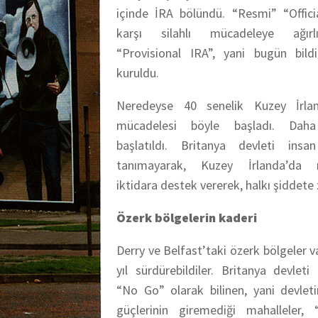
içinde İRA bölündü. “Resmi” “Offici
karşı silahlı mücadeleye ağır
“Provisional IRA”, yani bugün bild
kuruldu.
Neredeyse 40 senelik Kuzey İrlan
mücadelesi böyle başladı. Dah
başlatıldı. Britanya devleti insan
tanımayarak, Kuzey İrlanda’da 
iktidara destek vererek, halkı şiddete 
Özerk bölgelerin kaderi
Derry ve Belfast’taki özerk bölgeler var
yıl sürdürebildiler. Britanya devleti
“No Go” olarak bilinen, yani devleti
güçlerinin giremediği mahalleler, 