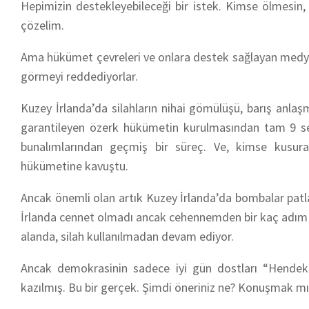
Hepimizin destekleyebileceği bir istek. Kimse ölmesin,
çözelim.
Ama hükümet çevreleri ve onlara destek sağlayan medya m
görmeyi reddediyorlar.
Kuzey İrlanda’da silahların nihai gömülüşü, barış anlaşm
garantileyen özerk hükümetin kurulmasından tam 9 sen
bunalımlarından geçmiş bir süreç. Ve, kimse kusura
hükümetine kavuştu.
Ancak önemli olan artık Kuzey İrlanda’da bombalar patlam
İrlanda cennet olmadı ancak cehennemden bir kaç adım uz
alanda, silah kullanılmadan devam ediyor.
Ancak demokrasinin sadece iyi gün dostları “Hendekle
kazılmış. Bu bir gerçek. Şimdi öneriniz ne? Konuşmak m