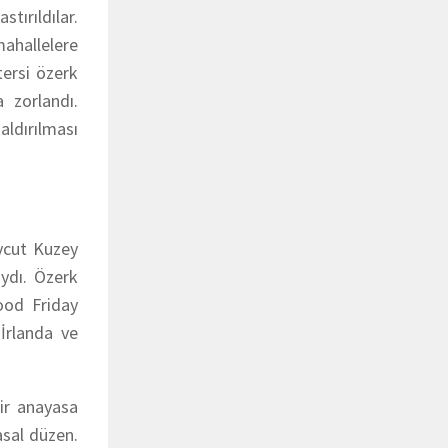
rıldılar.
mahallelere
ersi özerk
a zorlandı.
aldırılması
vcut Kuzey
ıydı. Özerk
ood Friday
İrlanda ve
ir anayasa
asal düzen.