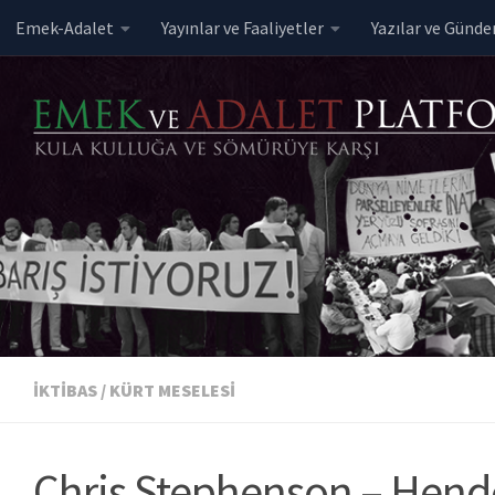
Emek-Adalet
Yayınlar ve Faaliyetler
Yazılar ve Günd
Skip to content
İKTIBAS
/
KÜRT MESELESI
Chris Stephenson – Hendek