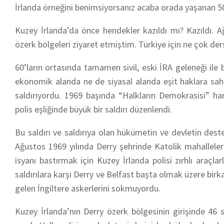
İrlanda örneğini benimsiyorsanız acaba orada yaşanan 50
Kuzey İrlanda’da önce hendekler kazıldı mı? Kazıldı. A
özerk bölgeleri ziyaret etmiştim. Türkiye için ne çok ders
60’ların ortasında tamamen sivil, eski İRA geleneği ile
ekonomik alanda ne de siyasal alanda eşit haklara sahip
saldırıyordu. 1969 başında “Halkların Demokrasisi” ha
polis eşliğinde büyük bir saldırı düzenlendi.
Bu saldırı ve saldırıya olan hükümetin ve devletin des
Ağustos 1969 yılında Derry şehrinde Katolik mahallelere
isyanı bastırmak için Kuzey İrlanda polisi zırhlı araçlar
saldırılara karşı Derry ve Belfast başta olmak üzere birk
gelen İngiltere askerlerini sokmuyordu.
Kuzey İrlanda’nın Derry özerk bölgesinin girişinde 46 