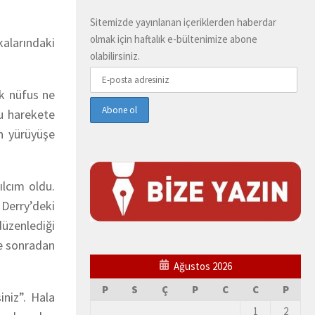
Sitemizde yayınlanan içeriklerden haberdar
olmak için haftalık e-bültenimize abone
kalarındaki
olabilirsiniz.
ik nüfus ne
bu harekete
n yürüyüşe
ılcım oldu.
 Derry’deki
düzenlediği
ve sonradan
Ağustos 2026
P
S
Ç
P
C
C
P
iniz”. Hala
1
2