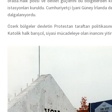
orada.Halk polisi ve devlet güçlerini bu bölgelerden k
istasyonları kuruldu. Cumhuriyetçi (yani Güney İrlanda d
dalgalanıyordu.
Özerk bölgeler devletin Protestan taraftarı politikasın
Katolik halk barışcıl, siyasi mücadeleye olan inancını yit