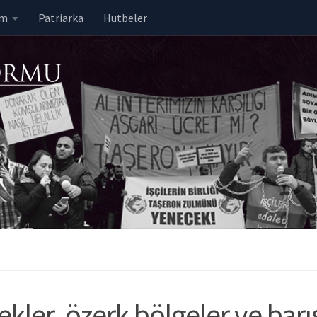
em
Patriarka
Hutbeler
ler, özerk bölgeler ve barı