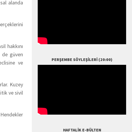
asal alanda
erçeklerini
sil hakkını
n de güven
PERŞEMBE SÖYLEŞILERI (20:00)
clisine ve
rlar. Kuzey
ik ve sivil
“Hendekler
HAFTALIK E-BÜLTEN