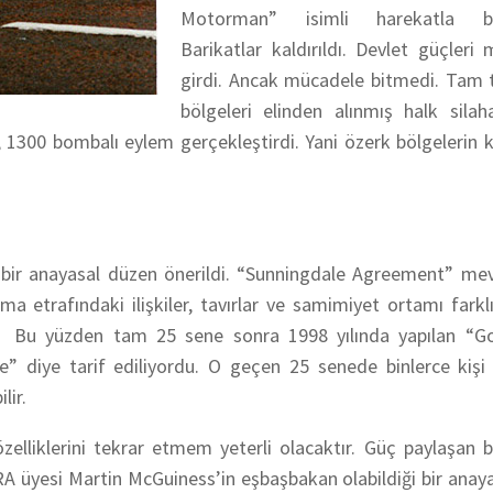
Motorman” isimli harekatla bastı
Barikatlar kaldırıldı. Devlet güçleri 
girdi. Ancak mücadele bitmedi. Tam t
bölgeleri elinden alınmış halk silah
, 1300 bombalı eylem gerçekleştirdi. Yani özerk bölgelerin k
i bir anayasal düzen önerildi. “Sunningdale Agreement” me
 etrafındaki ilişkiler, tavırlar ve samimiyet ortamı farkl
ydi. Bu yüzden tam 25 sene sonra 1998 yılında yapılan “G
 diye tarif ediliyordu. O geçen 25 senede binlerce kişi 
lir.
lliklerini tekrar etmem yeterli olacaktır. Güç paylaşan b
İRA üyesi Martin McGuiness’in eşbaşbakan olabildiği bir anay