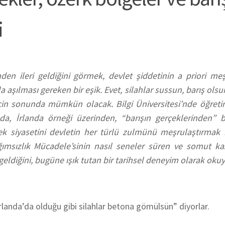
i
den ileri geldiğini görmek, devlet şiddetinin a priori meş
şılması gereken bir eşik. Evet, silahlar sussun, barış olsun
cin sonunda mümkün olacak. Bilgi Üniversitesi’nde öğretim
da, İrlanda örneği üzerinden, “barışın gerçeklerinden” b
k siyasetini devletin her türlü zulmünü meşrulaştırmak iç
ğımsızlık Mücadele’sinin nasıl seneler süren ve somut ka
eldiğini, bugüne ışık tutan bir tarihsel deneyim olarak okuya
İrlanda’da olduğu gibi silahlar betona gömülsün” diyorlar.