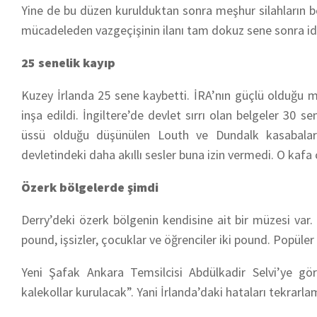
Yine de bu düzen kurulduktan sonra meşhur silahların b
mücadeleden vazgeçişinin ilanı tam dokuz sene sonra idi. 
25 senelik kayıp
Kuzey İrlanda 25 sene kaybetti. İRA’nın güçlü olduğu m
inşa edildi. İngiltere’de devlet sırrı olan belgeler 30 
üssü olduğu düşünülen Louth ve Dundalk kasabalar
devletindeki daha akıllı sesler buna izin vermedi. O kaf
Özerk bölgelerde şimdi
Derry’deki özerk bölgenin kendisine ait bir müzesi var
pound, işsizler, çocuklar ve öğrenciler iki pound. Popüler
Yeni Şafak Ankara Temsilcisi Abdülkadir Selvi’ye gör
kalekollar kurulacak”. Yani İrlanda’daki hataları tekrarl