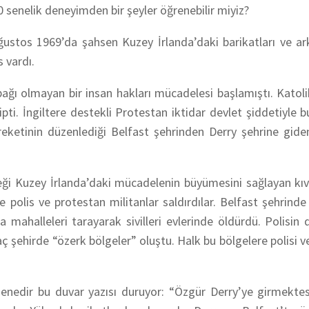
 senelik deneyimden bir şeyler öğrenebilir miyiz?
ğustos 1969’da şahsen Kuzey İrlanda’daki barikatları ve ar
 vardı.
 bağı olmayan bir insan hakları mücadelesi başlamıştı. Katol
ti. İngiltere destekli Protestan iktidar devlet şiddetiyle 
reketinin düzenlediği Belfast şehrinden Derry şehrine gide
teği Kuzey İrlanda’daki mücadelenin büyümesini sağlayan kıv
 polis ve protestan militanlar saldırdılar. Belfast şehrinde
la mahalleleri tarayarak sivilleri evlerinde öldürdü. Polisin 
aç şehirde “özerk bölgeler” oluştu. Halk bu bölgelere polisi 
senedir bu duvar yazısı duruyor: “Özgür Derry’ye girmektes