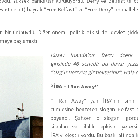
ovdu. Yüksek barikatlar kuruluyordu. Derry ve Belfast’ta 
evletine ait) bayrak “Free Belfast” ve “Free Derry” mahallele
ın bir ürünüydü. Diğer önemli politik etkisi de, devlet şidd
irmeye başlamıştı.
Kuzey İrlanda’nın Derry özerk b
girişinde 46 senedir bu duvar yazıs
“Özgür Derry’ye girmektesiniz”. Hala 
“İRA – I Ran Away”
“I Ran Away” yani İRA’nın ismini
cümlesine benzeten slogan Belfast d
boyandı. Şahsen o sloganı görd
silahları ve silahlı tepkisini yeter
İRA’yı eleştiriyordu. Bu baskı altında