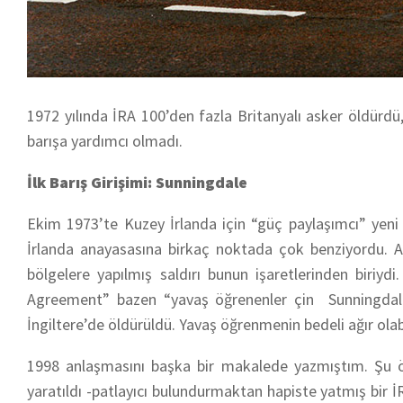
1972 yılında İRA 100’den fazla Britanyalı asker öldürdü
barışa yardımcı olmadı.
İlk Barış Girişimi: Sunningdale
Ekim 1973’te Kuzey İrlanda için “güç paylaşımcı” yen
İrlanda anayasasına birkaç noktada çok benziyordu. Ama
bölgelere yapılmış saldırı bunun işaretlerinden biri
Agreement” bazen “yavaş öğrenenler çin Sunningdale”
İngiltere’de öldürüldü. Yavaş öğrenmenin bedeli ağır olabi
1998 anlaşmasını başka bir makalede yazmıştım. Şu öze
yaratıldı -patlayıcı bulundurmaktan hapiste yatmış bir 