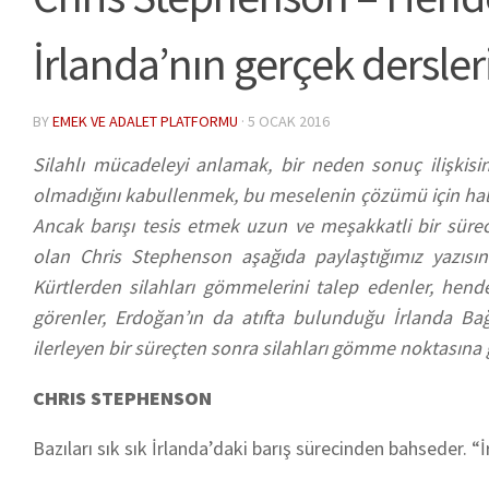
İrlanda’nın gerçek dersler
BY
EMEK VE ADALET PLATFORMU
·
5 OCAK 2016
Silahlı mücadeleyi anlamak, bir neden sonuç ilişkisin
olmadığını kabullenmek, bu meselenin çözümü için hala a
Ancak barışı tesis etmek uzun ve meşakkatli bir süre
olan Chris Stephenson aşağıda paylaştığımız yazısın
Kürtlerden silahları gömmelerini talep edenler, hende
görenler, Erdoğan’ın da atıfta bulunduğu İrlanda Ba
ilerleyen bir süreçten sonra silahları gömme noktasına g
CHRIS STEPHENSON
Bazıları sık sık İrlanda’daki barış sürecinden bahseder. “