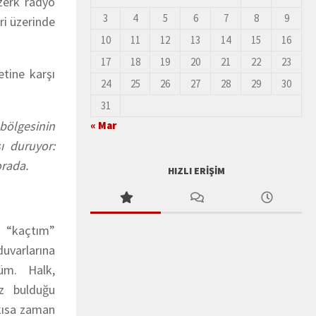
özerk radyo
3
4
5
6
7
8
9
ri üzerinde
10
11
12
13
14
15
16
17
18
19
20
21
22
23
etine karşı
24
25
26
27
28
29
30
31
ölgesinin
« Mar
ı duruyor:
orada.
HIZLI ERIŞIM
 “kaçtım”
uvarlarına
üm. Halk,
siz bulduğu
 kısa zaman