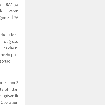
al İRA” ya
lık veren
iğimiz İRA
da silahlı
a doğrusu
 haklarını
mezhepsel
zorladı.
lıklarını 3
 tarafından
n güvenlik
“Operation