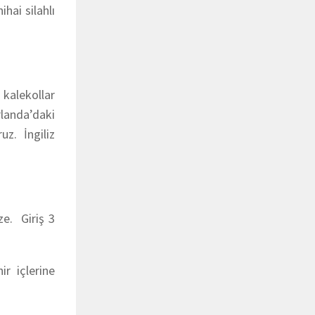
hai silahlı
 kalekollar
rlanda’daki
z. İngiliz
ze. Giriş 3
r içlerine