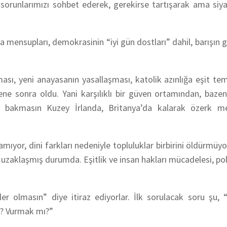
 sorunlarımızı sohbet ederek, gerekirse tartışarak ama siy
ensupları, demokrasinin “iyi gün dostları” dahil, barışın g
ası, yeni anayasanın yasallaşması, katolik azınlığa eşit tem
e sonra oldu. Yani karşılıklı bir güven ortamından, baze
 bakmasın Kuzey İrlanda, Britanya’da kalarak özerk me
ıyor, dini farkları nedeniyle topluluklar birbirini öldürmüyo
aklaşmış durumda. Eşitlik ve insan hakları mücadelesi, polit
r olmasın” diye itiraz ediyorlar. İlk sorulacak soru şu, 
ı? Vurmak mı?”