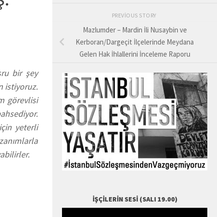
PREVIOUS STORY
Mazlumder – Mardin İli Nusaybin ve
Kerboran/Dargeçit İlçelerinde Meydana
Gelen Hak İhlallerini İnceleme Raporu
ru bir şey
 istiyoruz.
 görevlisi
ahsediyor.
in yeterli
zanımlarla
bilirler.
İŞÇILERIN SESI (SALI 19.00)