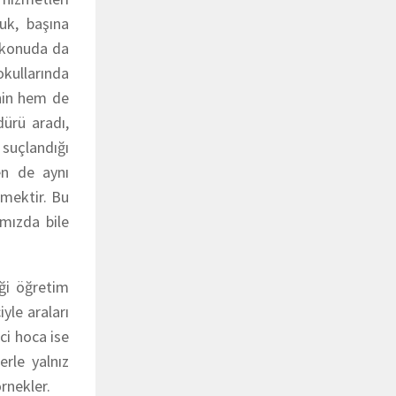
cuk, başına
u konuda da
kullarında
enin hem de
dürü aradı,
 suçlandığı
en de aynı
emektir. Bu
ımızda bile
ği öğretim
yle araları
ci hoca ise
rle yalnız
rnekler.