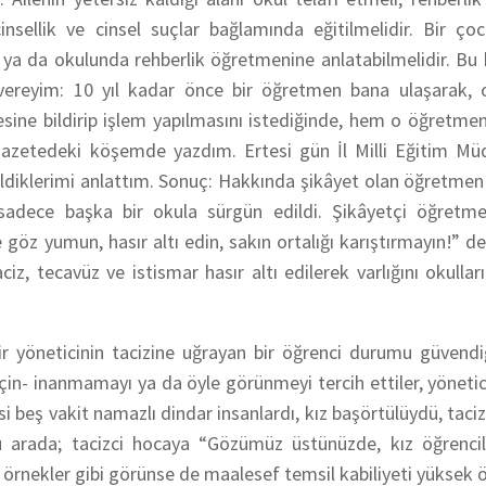
insellik ve cinsel suçlar bağlamında eğitilmelidir. Bir ço
e ya da okulunda rehberlik öğretmenine anlatabilmelidir. B
ereyim: 10 yıl kadar önce bir öğretmen bana ulaşarak, o
sine bildirip işlem yapılmasını istediğinde, hem o öğretm
u gazetedeki köşemde yazdım. Ertesi gün İl Milli Eğitim Mü
ldiklerimi anlattım. Sonuç: Hakkında şikâyet olan öğretmen
 sadece başka bir okula sürgün edildi. Şikâyetçi öğretm
öz yumun, hasır altı edin, sakın ortalığı karıştırmayın!” d
iz, tecavüz ve istismar hasır altı edilerek varlığını okullar
ir yöneticinin tacizine uğrayan bir öğrenci durumu güvendi
çin- inanmamayı ya da öyle görünmeyi tercih ettiler, yönetici
 beş vakit namazlı dindar insanlardı, kız başörtülüydü, taciz
u arada; tacizci hocaya “Gözümüz üstünüzde, kız öğrencile
l örnekler gibi görünse de maalesef temsil kabiliyeti yüksek ö