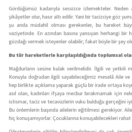
Gördüğümüz kadarıyla sessizce izlemekteler. Neden ac
şikâyetler olur, hasır altı edilir. Yani bir tacizciye göz yu
şu anda müdahil olması gerekenler, bu hareket büyü
vaziyetinde. En azından basına yansıyan herhangi bir h
gözdağı vermek isteyenler olabilir; fakat böyle bir şey o
Bu tür hareketlerle karşılaşıldığında toplumsal olar
Mağdurların sesine kulak verilmelidir. İlgili ve yetkili
Konuyla doğrudan ilgili sayabileceğimiz meselâ Aile ve S
hep birlikte açıklama yaparak güçlü bir irade ortaya koy
asıl olan, kadınları ifşaya mecbur bırakmamak için nel
istismar, taciz ve tecavüzlerin vuku bulduğu gerçeğini 
Bu önlemlerin başında ailelerin eğitilmesi gerekiyor. Aile
hiç konuşamıyorlar. Çocuklarına konuşabilecekleri rahat 
Öğretmenlerin eğitilip bilinçlendirilmesi de çok önemli.