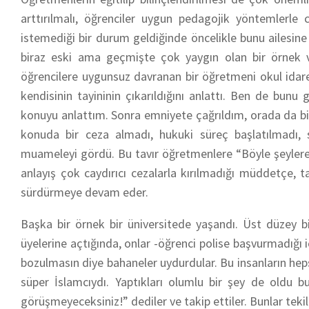
arttırılmalı, öğrenciler uygun pedagojik yöntemlerle c
istemediği bir durum geldiğinde öncelikle bunu ailesin
biraz eski ama geçmişte çok yaygın olan bir örnek v
öğrencilere uygunsuz davranan bir öğretmeni okul idare
kendisinin tayininin çıkarıldığını anlattı. Ben de bun
konuyu anlattım. Sonra emniyete çağrıldım, orada da bi
konuda bir ceza almadı, hukuki süreç başlatılmadı,
muameleyi gördü. Bu tavır öğretmenlere “Böyle şeylere g
anlayış çok caydırıcı cezalarla kırılmadığı müddetçe, tac
sürdürmeye devam eder.
Başka bir örnek bir üniversitede yaşandı. Üst düzey b
üyelerine açtığında, onlar -öğrenci polise başvurmadığı i
bozulmasın diye bahaneler uydurdular. Bu insanların hepsi
süper İslamcıydı. Yaptıkları olumlu bir şey de oldu b
görüşmeyeceksiniz!” dediler ve takip ettiler. Bunlar teki