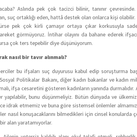
aba? Aslında pek çok tacizci bilinir, tanınır çevresinde.
man, suç ortaklığı eden, hattâ destek olan onlarca kişi olabilir.
rse pek çok kirli çamaşır ortaya çıkar korkusuyla sad
areket görmüyoruz. İntihar olayını da bahane ederek ifşac
lursa çok ters tepebilir diye düşünüyorum.
ak nasıl bir tavır alınmalı?
 merciler bu ifşaları suç duyurusu kabul edip soruşturma baş
osyal Politikalar Bakanı, diğer kadın bakanlar ve kadın mill
malı, ifşa cesaretini gösteren kadınların yanında durmalıdır
er yapılabilir, bunu düşünmeliyiz. Bütün dünyada ve ülkemi
iyice idrak etmemiz ve buna göre sistemsel önlemler almamız
ler nasıl konuşacaklarını bilmedikleri için cinsel konularda ço
bir alan yaratamıyorlar.
 Ailenin yetersiz kaldığı alanı okul telafi etmeli, rehberlik