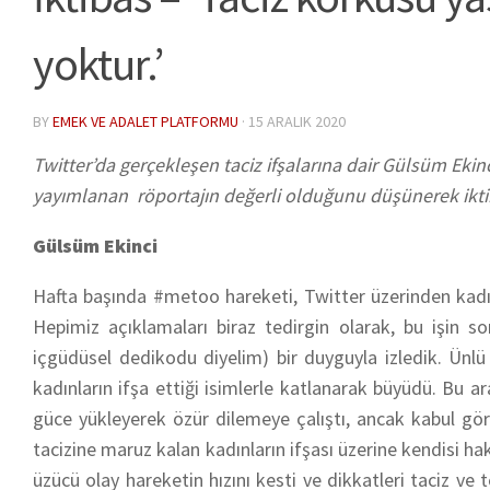
yoktur.’
BY
EMEK VE ADALET PLATFORMU
·
15 ARALIK 2020
Twitter’da gerçekleşen taciz ifşalarına dair Gülsüm Ekinc
yayımlanan röportajın değerli olduğunu düşünerek iktib
Gülsüm Ekinci
Hafta başında #metoo hareketi, Twitter üzerinden kadınl
Hepimiz açıklamaları biraz tedirgin olarak, bu işin so
içgüdüsel dedikodu diyelim) bir duyguyla izledik. Ünlü
kadınların ifşa ettiği isimlerle katlanarak büyüdü. Bu ara
güce yükleyerek özür dilemeye çalıştı, ancak kabul gör
tacizine maruz kalan kadınların ifşası üzerine kendisi hak
üzücü olay hareketin hızını kesti ve dikkatleri taciz ve 