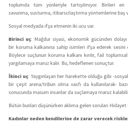
toplumda tüm yönleriyle tartışılmıyor. Birileri en 
savunma, susturma, itibarsızlaştırma yöntemlerine baş v
Sosyal medyada ifşa etmenin iki ucu var.
Birinci uç
: Mağdur siyasi, ekonomik gücünden dolayı
bir koruma kalkanına sahip isimleri ifşa ederek sesini d
Böylece suçlunun koruma kalkanı kırılır, fail toplumsa
yargılamaya maruz kalır. Bu, hedeflenen sonuçtur.
İkinci uç
: Yaygınlaşan her harekette olduğu gibi -sosy
bir çeşit arena/tribün olma vasfı da kullanılarak- baz
sonucunda masum insanlar da suçlamaya maruz kalabili
Bütün bunları düşünürken aklıma gelen soruları Hidayet 
Kadınlar neden kendilerine de zarar verecek riskl