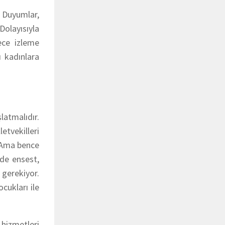
 Duyumlar,
 Dolayısıyla
ece izleme
ı kadınlara
latmalıdır.
etvekilleri
. Ama bence
zde ensest,
 gerekiyor.
cukları ile
 hizmetleri