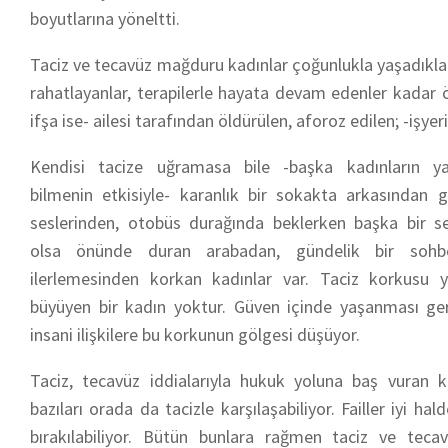
boyutlarına yöneltti.
Taciz ve tecavüz mağduru kadınlar çoğunlukla yaşadıklarını
rahatlayanlar, terapilerle hayata devam edenler kadar ö
ifşa ise- ailesi tarafından öldürülen, aforoz edilen; -işye
Kendisi tacize uğramasa bile -başka kadınların yaş
bilmenin etkisiyle- karanlık bir sokakta arkasından 
seslerinden, otobüs durağında beklerken başka bir se
olsa önünde duran arabadan, gündelik bir sohbe
ilerlemesinden korkan kadınlar var. Taciz korkusu
büyüyen bir kadın yoktur. Güven içinde yaşanması g
insani ilişkilere bu korkunun gölgesi düşüyor.
Taciz, tecavüz iddialarıyla hukuk yoluna baş vuran k
bazıları orada da tacizle karşılaşabiliyor. Failler iyi ha
bırakılabiliyor. Bütün bunlara rağmen taciz ve teca