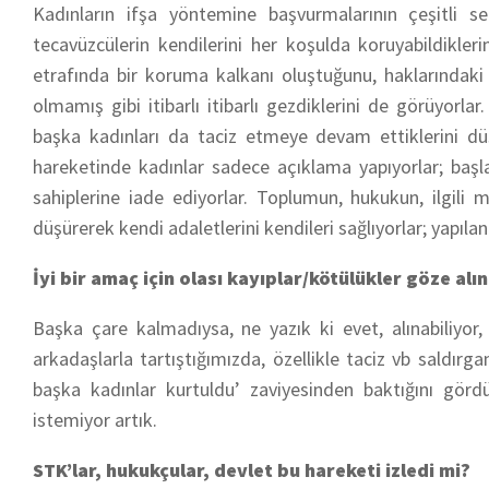
Kadınların ifşa yöntemine başvurmalarının çeşitli se
tecavüzcülerin kendilerini her koşulda koruyabildikler
etrafında bir koruma kalkanı oluştuğunu, haklarındaki şi
olmamış gibi itibarlı itibarlı gezdiklerini de görüyorla
başka kadınları da taciz etmeye devam ettiklerini düşü
hareketinde kadınlar sadece açıklama yapıyorlar; başla
sahiplerine iade ediyorlar. Toplumun, hukukun, ilgili 
düşürerek kendi adaletlerini kendileri sağlıyorlar; yapıla
İyi bir amaç için olası kayıplar/kötülükler göze alın
Başka çare kalmadıysa, ne yazık ki evet, alınabiliyor
arkadaşlarla tartıştığımızda, özellikle taciz vb saldır
başka kadınlar kurtuldu’ zaviyesinden baktığını gö
istemiyor artık.
STK’lar, hukukçular, devlet bu hareketi izledi mi?