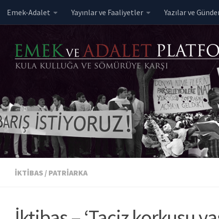
Emek-Adalet
Yayınlar ve Faaliyetler
Yazılar ve Günd
Skip to content
İKTIBAS
/
PATRIARKA
İktibas – ‘Taciz korkusu