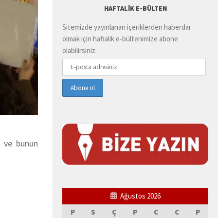
HAFTALIK E-BÜLTEN
Sitemizde yayınlanan içeriklerden haberdar
olmak için haftalık e-bültenimize abone
olabilirsiniz.
ir ve bunun
Ağustos 2026
P
S
Ç
P
C
C
P