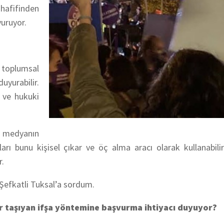
hafifinden
uruyor.
 toplumsal
uyurabilir.
l ve hukuki
al medyanın
ıları bunu kişisel çıkar ve öç alma aracı olarak kullanabil
r.
Şefkatli Tuksal’a sordum.
er taşıyan ifşa yöntemine başvurma ihtiyacı duyuyor?