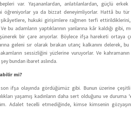
bepleri var. Yaşananlardan, anlatılanlardan, güçlü erkek 
ini öğreniyorlar ya da bizzat deneyimliyorlar. Hattâ bu tü
kâyetlere, hukuki girişimlere rağmen terfi ettirildiklerini,
r. Ve bu adamların yaptıklarının yanlarına kâr kaldığı gibi,
nerek bir çare arıyorlar. Böylece ifşa hareketi ortaya çı
rına geleni sır olarak bırakan utanç kalkanını delerek, bu 
makamların sessizliğini yüzlerine vuruyorlar. Ve kahramanı
n şey bundan ibaret aslında.
abilir mi?
, son ifşa olayında gördüğümüz gibi. Bunun üzerine çeşitli
ganlıkları yaşamış kadınların daha sert olduğunu ve duruma 
rdüm. Adalet tecelli etmediğinde, kimse kimsenin gözyaş