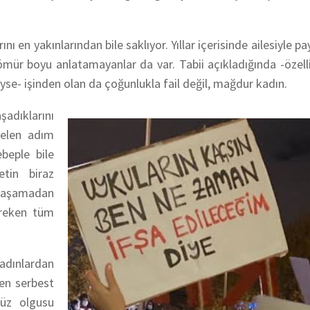
 en yakınlarından bile saklıyor. Yıllar içerisinde ailesiyle pay
mür boyu anlatamayanlar da var. Tabii açıkladığında -özellik
riyse- işinden olan da çoğunlukla fail değil, mağdur kadın.
adıklarını
gelen adım
beple bile
tin biraz
 yaşamadan
ereken tüm
adınlardan
lden serbest
vüz olgusu