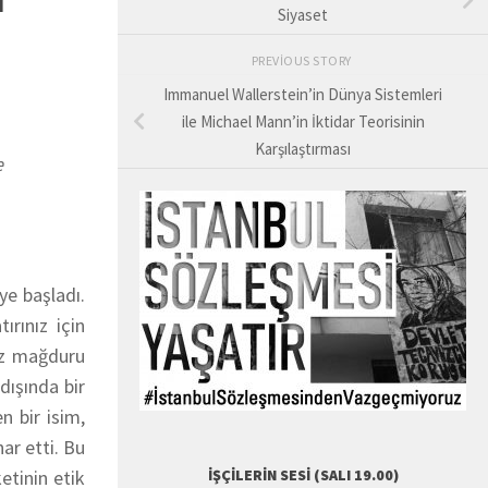
Siyaset
PREVIOUS STORY
Immanuel Wallerstein’in Dünya Sistemleri
ile Michael Mann’in İktidar Teorisinin
Karşılaştırması
e
ye başladı.
ırınız için
vüz mağduru
dışında bir
n bir isim,
ar etti. Bu
etinin etik
İŞÇILERIN SESI (SALI 19.00)