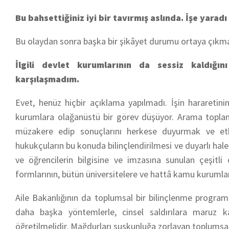
Bu bahsettiğiniz iyi bir tavırmış aslında. İşe yaradı
Bu olaydan sonra başka bir şikâyet durumu ortaya çıkmadığ
İlgili devlet kurumlarının da sessiz kaldığı
karşılaşmadım.
Evet, henüz hiçbir açıklama yapılmadı. İşin hararetini
kurumlara olağanüstü bir görev düşüyor. Arama toplantı
müzakere edip sonuçlarını herkese duyurmak ve etkin
hukukçuların bu konuda bilinçlendirilmesi ve duyarlı hale 
ve öğrencilerin bilgisine ve imzasına sunulan çeşitli 
formlarının, bütün üniversitelere ve hattâ kamu kurumlar
Aile Bakanlığının da toplumsal bir bilinçlenme programı
daha başka yöntemlerle, cinsel saldırılara maruz ka
öğretilmelidir. Mağdurları suskunluğa zorlayan toplumsal 