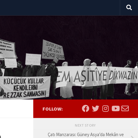
FOLLOW:
NEXT STORY
n
Çatı Manzarası: Güney Asya’da Mekân ve