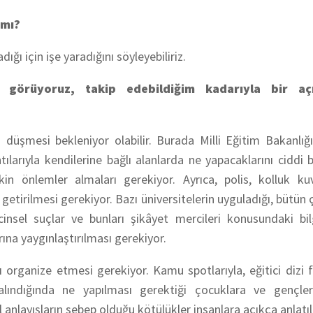
 mı?
ı için işe yaradığını söyleyebiliriz.
nı görüyoruz, takip edebildiğim kadarıyla bir aç
n düşmesi bekleniyor olabilir. Burada Milli Eğitim Bakanlığ
larıyla kendilerine bağlı alanlarda ne yapacaklarını ciddi 
 önlemler almaları gerekiyor. Ayrıca, polis, kolluk kuv
getirilmesi gerekiyor. Bazı üniversitelerin uyguladığı, bütün ç
cinsel suçlar ve bunları şikâyet mercileri konusundaki bi
ına yaygınlaştırılması gerekiyor.
 organize etmesi gerekiyor. Kamu spotlarıyla, eğitici dizi f
lındığında ne yapılması gerektiği çocuklara ve gençlere
anlayışların sebep olduğu kötülükler insanlara açıkça anlatıl