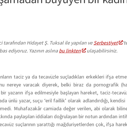
i tarafından Hidayet Ş. Tuksal ile yapılan ve
Serbestiyet
‘t
as ediyoruz. Yazının aslına
bu linkten
ulaşabilirsiniz.
arın taciz ya da tecavüzle suçladıkları erkekleri ifşa etme
nu nereye varacak diyerek, belki biraz da pornografik (hat
 bir yazarın ifşa edilmesiyle başlayan hareket, taciz-teca
da ünlü yazar, suçu ‘eril faillik’ olarak adlandırdığı, kendisi 
medi. Muhafazakâr camiada değer verilen, abi olarak biline
kında paylaşılan iddiaları doğrulayan bir notun ardından intih
tecavüz suçlarının yarattığı mağduriyetlerden çok, ifşa harek