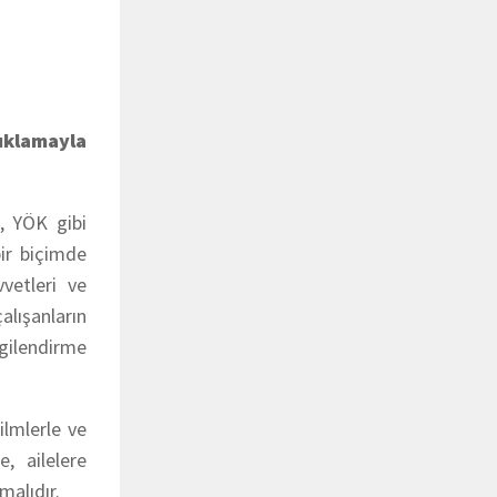
ıklamayla
ı, YÖK gibi
bir biçimde
vetleri ve
alışanların
lgilendirme
ilmlerle ve
, ailelere
malıdır.