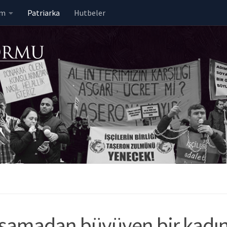
em
Patriarka
Hutbeler
 yaşamadan büyüyen bir kadı