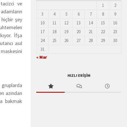
tacizci ve
1
2
r adamların
3
4
5
6
7
8
9
 hiçbir şey
10
11
12
13
14
15
16
 muhtemelen
17
18
19
20
21
22
23
kıyor. İfşa
24
25
26
27
28
29
30
utancı asıl
31
n maskesini
« Mar
HIZLI ERIŞIM
 gruplarda
‘en azından
ına bakmak