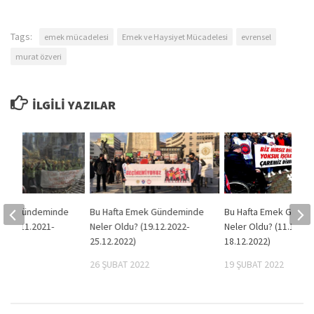
Tags:
emek mücadelesi
Emek ve Haysiyet Mücadelesi
evrensel
murat özveri
İLGILI YAZILAR
Emek Gündeminde
Bu Hafta Emek Gündeminde
Bu Hafta Emek Günd
? (15.11.2021-
Neler Oldu? (19.12.2022-
Neler Oldu? (11.12.20
)
25.12.2022)
18.12.2022)
2021
26 ŞUBAT 2022
19 ŞUBAT 2022