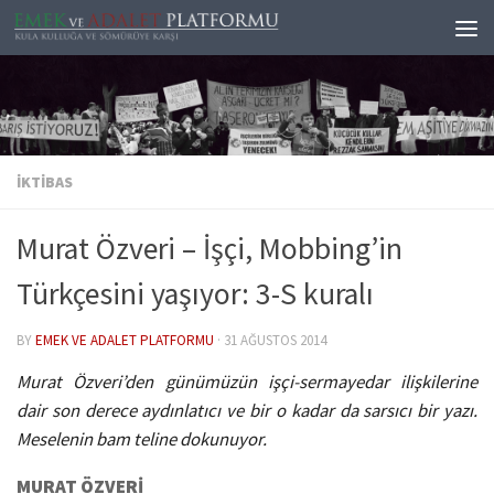
Skip to content
İKTIBAS
Murat Özveri – İşçi, Mobbing’in
Türkçesini yaşıyor: 3-S kuralı
BY
EMEK VE ADALET PLATFORMU
·
31 AĞUSTOS 2014
Murat Özveri’den günümüzün işçi-sermayedar ilişkilerine
dair son derece aydınlatıcı ve bir o kadar da sarsıcı bir yazı.
Meselenin bam teline dokunuyor.
MURAT ÖZVERİ