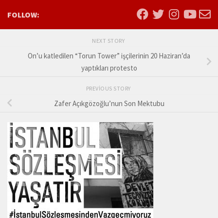
FOLLOW:
NEXT STORY
On’u katledilen “Torun Tower” işçilerinin 20 Haziran’da
yaptıkları protesto
PREVIOUS STORY
Zafer Açıkgözoğlu’nun Son Mektubu