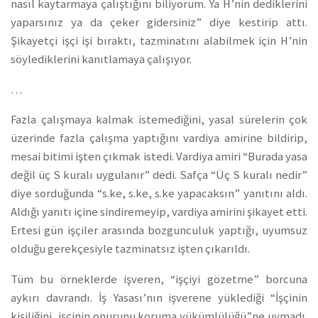
nasıl kaytarmaya çalıştığını biliyorum. Ya H’nin dediklerini
yaparsınız ya da çeker gidersiniz” diye kestirip attı.
Şikayetçi işçi işi bıraktı, tazminatını alabilmek için H’nin
söylediklerini kanıtlamaya çalışıyor.
…
Fazla çalışmaya kalmak istemediğini, yasal sürelerin çok
üzerinde fazla çalışma yaptığını vardiya amirine bildirip,
mesai bitimi işten çıkmak istedi.
Vardiya amiri “Burada yasa
değil üç S kuralı uygulanır” dedi. Safça “Üç S kuralı nedir”
diye sorduğunda “s.ke, s.ke, s.ke yapacaksın” yanıtını aldı.
Aldığı yanıtı içine sindiremeyip, vardiya amirini şikayet etti.
Ertesi gün işçiler arasında bozgunculuk yaptığı, uyumsuz
olduğu gerekçesiyle tazminatsız işten çıkarıldı.
Tüm bu örneklerde işveren, “işçiyi gözetme” borcuna
aykırı davrandı. İş Yasası’nın işverene yüklediği “İşçinin
kişiliğini, işçinin onurunu koruma yükümlülüğü”ne uymadı.