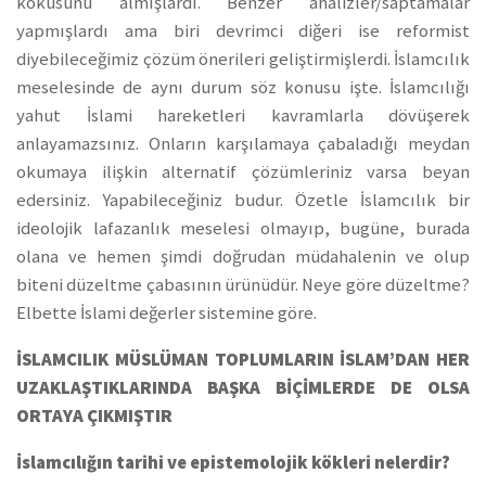
kokusunu almışlardı. Benzer analizler/saptamalar
yapmışlardı ama biri devrimci diğeri ise reformist
diyebileceğimiz çözüm önerileri geliştirmişlerdi. İslamcılık
meselesinde de aynı durum söz konusu işte. İslamcılığı
yahut İslami hareketleri kavramlarla dövüşerek
anlayamazsınız. Onların karşılamaya çabaladığı meydan
okumaya ilişkin alternatif çözümleriniz varsa beyan
edersiniz. Yapabileceğiniz budur. Özetle İslamcılık bir
ideolojik lafazanlık meselesi olmayıp, bugüne, burada
olana ve hemen şimdi doğrudan müdahalenin ve olup
biteni düzeltme çabasının ürünüdür. Neye göre düzeltme?
Elbette İslami değerler sistemine göre.
İSLAMCILIK MÜSLÜMAN TOPLUMLARIN İSLAM’DAN HER
UZAKLAŞTIKLARINDA BAŞKA BİÇİMLERDE DE OLSA
ORTAYA ÇIKMIŞTIR
İslamcılığın tarihi ve epistemolojik kökleri nelerdir?