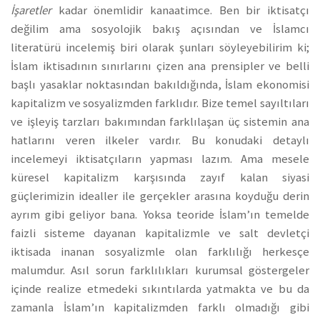
İşaretler
kadar önemlidir kanaatimce. Ben bir iktisatçı
değilim ama sosyolojik bakış açısından ve İslamcı
literatürü incelemiş biri olarak şunları söyleyebilirim ki;
İslam iktisadının sınırlarını çizen ana prensipler ve belli
başlı yasaklar noktasından bakıldığında, İslam ekonomisi
kapitalizm ve sosyalizmden farklıdır. Bize temel sayıltıları
ve işleyiş tarzları bakımından farklılaşan üç sistemin ana
hatlarını veren ilkeler vardır. Bu konudaki detaylı
incelemeyi iktisatçıların yapması lazım. Ama mesele
küresel kapitalizm karşısında zayıf kalan siyasi
güçlerimizin idealler ile gerçekler arasına koyduğu derin
ayrım gibi geliyor bana. Yoksa teoride İslam’ın temelde
faizli sisteme dayanan kapitalizmle ve salt devletçi
iktisada inanan sosyalizmle olan farklılığı herkesçe
malumdur. Asıl sorun farklılıkları kurumsal göstergeler
içinde realize etmedeki sıkıntılarda yatmakta ve bu da
zamanla İslam’ın kapitalizmden farklı olmadığı gibi