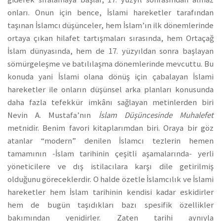
onları. Onun için bence, İslami hareketler tarafından
taşınan İslamcı düşünceler, hem İslam’ın ilk dönemlerinde
ortaya çıkan hilafet tartışmaları sırasında, hem Ortaçağ
İslam dünyasında, hem de 17. yüzyıldan sonra başlayan
sömürgeleşme ve batılılaşma dönemlerinde mevcuttu. Bu
konuda yani İslami olana dönüş için çabalayan İslami
hareketler ile onların düşünsel arka planları konusunda
daha fazla tefekkür imkânı sağlayan metinlerden biri
Nevin A. Mustafa’nın
İslam Düşüncesinde Muhalefet
metnidir. Benim favori kitaplarımdan biri. Oraya bir göz
atanlar “modern” denilen İslamcı tezlerin hemen
tamamının -İslam tarihinin çeşitli aşamalarında- yerli
yöneticilere ve dış istilacılara karşı dile getirilmiş
olduğunu göreceklerdir. O halde özetle İslamcılık ve İslami
hareketler hem İslam tarihinin kendisi kadar eskidirler
hem de bugün taşıdıkları bazı spesifik özellikler
bakımından yenidirler. Zaten tarihi aynıyla