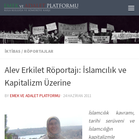
Skip to content
İKTIBAS
/
RÖPORTAJLAR
Alev Erkilet Röportajı: İslamcılık ve
Kapitalizm Üzerine
BY
EMEK VE ADALET PLATFORMU
·
24 HAZIRAN 2011
İslamcılık kavramı,
tarihi serüveni ve
İslamcılığın
kapitalizmle