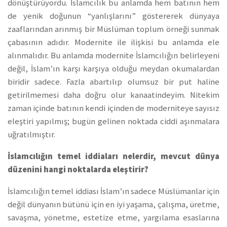
dönüştürüyordu. İslamcılık bu anlamda hem batının hem
de yenik doğunun “yanlışlarını” göstererek dünyaya
zaaflarından arınmış bir Müslüman toplum örneği sunmak
çabasının adıdır. Modernite ile ilişkisi bu anlamda ele
alınmalıdır. Bu anlamda modernite İslamcılığın belirleyeni
değil, İslam’ın karşı karşıya olduğu meydan okumalardan
biridir sadece. Fazla abartılıp olumsuz bir put haline
getirilmemesi daha doğru olur kanaatindeyim. Nitekim
zaman içinde batının kendi içinden de moderniteye sayısız
eleştiri yapılmış; bugün gelinen noktada ciddi aşınmalara
uğratılmıştır.
İslamcılığın temel iddiaları nelerdir, mevcut dünya
düzenini hangi noktalarda eleştirir?
İslamcılığın temel iddiası İslam’ın sadece Müslümanlar için
değil dünyanın bütünü için en iyi yaşama, çalışma, üretme,
savaşma, yönetme, estetize etme, yargılama esaslarına