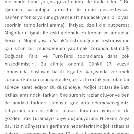
metninde bunu şu çok güzel cümle ile ifade eder: ” Bu
[Şeriatın üstünlüğü prensibi ile onun destekleyicisi
halifenin fonksiyonunu güvence altına alacak yeni bir siyasi
teorinin temellerini arama] ihtiyaç, özellikle putperest
Moğolların işgali ile eski gelenekten kopan ve ardından
Şeriatın Moğol yasası Yasak’a üstünlüğünün restorasyonu
için uzun bir mücadelenin yapılmak zorunda kalındığı
Doğudaki Farsi ve Türk-Farsi topraklarda daha çok
hissedilmiştir”. Bu cümle önemli. Çünkü 17. yüzyıl
sonrasında başlayan batılı işgaller karşısında verilmek
zorunda kalınan mücadele ile çok fazla ortak yanı olan bir
sürece işaret ediyor. Bu düşünceye, Moğol istilası ile Batı
istilası arasındaki farkları öne süren itirazlar oluyor ve ben
de aradaki farkları tümüyle göz ardı edemeyeceğimizi
biliyorum ama niteliksel olarak durumun ayniyetini de
gözden ırak tutamayız diye düşünüyorum. Nitekim Aliya
da, İslam dünyasının gerileme nedenlerini Moğol istilasına
giderek sıralamaya başlar; 17. yüzyıl sonrasından almaz