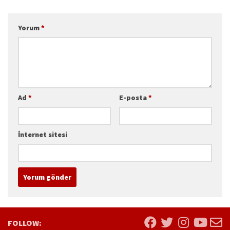
Yorum
*
Ad
*
E-posta
*
İnternet sitesi
FOLLOW: