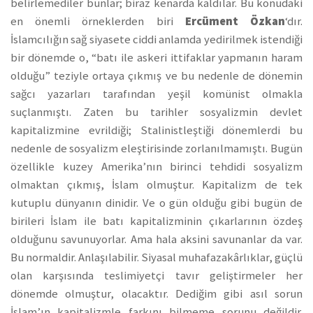
belirlemediler bunlar; biraz kenarda kaldılar. Bu konudaki
en önemli örneklerden biri
Ercüment Özkan
‘dır.
İslamcılığın sağ siyasete ciddi anlamda yedirilmek istendiği
bir dönemde o, “batı ile askeri ittifaklar yapmanın haram
olduğu” teziyle ortaya çıkmış ve bu nedenle de dönemin
sağcı yazarları tarafından yeşil komünist olmakla
suçlanmıştı. Zaten bu tarihler sosyalizmin devlet
kapitalizmine evrildiği; Stalinistleştiği dönemlerdi bu
nedenle de sosyalizm eleştirisinde zorlanılmamıştı. Bugün
özellikle kuzey Amerika’nın birinci tehdidi sosyalizm
olmaktan çıkmış, İslam olmuştur. Kapitalizm de tek
kutuplu dünyanın dinidir. Ve o gün olduğu gibi bugün de
birileri İslam ile batı kapitalizminin çıkarlarının özdeş
olduğunu savunuyorlar. Ama hala aksini savunanlar da var.
Bu normaldir. Anlaşılabilir. Siyasal muhafazakârlıklar, güçlü
olan karşısında teslimiyetçi tavır geliştirmeler her
dönemde olmuştur, olacaktır. Dediğim gibi asıl sorun
İslam’ın kapitalizmle farkını bilmeme sorunu değildir.