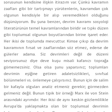
sorusunun kendisine ilişkin itirazım var. Çünkü kavramın
zaafları gibi bir tartışmayı yürütenlerin, kavramdan çok
olgunun kendisiyle bir alıp veremedikleri olduğunu
düşünüyorum. Bu şuna benzer, devrim kavramı sosyoloji
literatürünün temel kavramlarından biridir ve tıpkı düzen
gibi toplumsal olgunun boyutlarından birine işaret eder.
Her ikisi de toplumda mevcuttur. Kimse çıkıp da devrim
kavramının fırsat ve zaaflarından söz etmez, ederse de
gülerler adama. Siz devrimleri değil de düzeni
seviyorsunuz diye deve kuşu misali kafanızı toprağa
gömemezsiniz. Olsa olsa şunu yaparsınız; toplumları
devrimin eşiğine getiren adaletsizlikleri, sınıfsal
bölünmeleri vs. önlemeye çalışırsınız. Bunun için de salim
bir kafayla olguları analiz etmeniz gerekir; görmezden
gelmeniz değil. Bunun tipik bir örneği Marx ile von Stein
arasındaki ayrımdır. Her ikisi de aynı keskin gözlemlilikle
Avrupa’da yaklaşmakta olan bir toplumsal devrimin