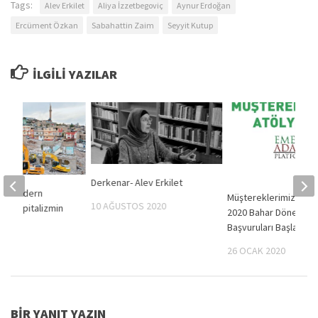
Tags:
Alev Erkilet
Aliya İzzetbegoviç
Aynur Erdoğan
Ercüment Özkan
Sabahattin Zaim
Seyyit Kutup
İLGILI YAZILAR
Derkenar- Alev Erkilet
et: “Modern
Müştereklerimiz Atöly
10 AĞUSTOS 2020
leri Kapitalizmin
2020 Bahar Dönemi
ir”
Başvuruları Başladı
014
26 OCAK 2020
BIR YANIT YAZIN