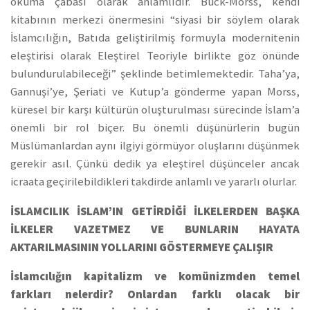
okuma çabası olarak anlamlıdır. Buck-Morss, kendi
kitabının merkezi önermesini “siyasi bir söylem olarak
İslamcılığın, Batıda geliştirilmiş formuyla modernitenin
eleştirisi olarak Eleştirel Teoriyle birlikte göz önünde
bulundurulabileceği” şeklinde betimlemektedir. Taha’ya,
Gannuşi’ye, Şeriati ve Kutup’a gönderme yapan Morss,
küresel bir karşı kültürün oluşturulması sürecinde İslam’a
önemli bir rol biçer. Bu önemli düşünürlerin bugün
Müslümanlardan aynı ilgiyi görmüyor oluşlarını düşünmek
gerekir asıl. Çünkü dedik ya eleştirel düşünceler ancak
icraata geçirilebildikleri takdirde anlamlı ve yararlı olurlar.
İSLAMCILIK İSLAM’IN GETİRDİĞİ İLKELERDEN BAŞKA
İLKELER VAZETMEZ VE BUNLARIN HAYATA
AKTARILMASININ YOLLARINI GÖSTERMEYE ÇALIŞIR
İslamcılığın kapitalizm ve komünizmden temel
farkları nelerdir? Onlardan farklı olacak bir