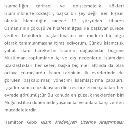
İslamcılığın tarihsel ve epistemolojik kökleri
İslam’ınkilerle özdeştir, başka bir şey değil. Ben kişisel
olarak İslamcılığın sadece 17. yüzyıldan itibaren
Osmanlı’nın çöküşü ve hilafetin ilgası ile başlayan sürece
verilen tepkilerle başlatılmasına ve modern bir olgu
olarak tanımlanmasına itiraz ediyorum. Çünkü İslamcılık
yahut İslami hareketler İslam’ın doğuşundan bugüne
Müslüman toplumların iç ve dış nedenlerle İslam’dan
uzaklaştıkları her sefer, başka biçimler altında da olsa
ortaya çıkmışlardır. İslam tarihinin ilk evrelerinde de
görülen başkaldırılar, yönetimi İslamlaştırma çabaları,
işgaller sonucu uzaklaşılan dini restore etme çabaları her
evrede görülmüştür. Bu konuda en güzel örneklerden biri
Moğol istilası döneminde yaşananlar ve onlara karşı verilen
mücadelelerdir.
Hamilton Gibb
İslam Medeniyeti Üzerine
Araştırmalar