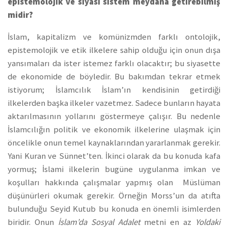
epistemolojik ve siyasi sistem meydana getirebilmiş
midir?
İslam, kapitalizm ve komünizmden farklı ontolojik,
epistemolojik ve etik ilkelere sahip olduğu için onun dışa
yansımaları da ister istemez farklı olacaktır; bu siyasette
de ekonomide de böyledir. Bu bakımdan tekrar etmek
istiyorum; İslamcılık İslam’ın kendisinin getirdiği
ilkelerden başka ilkeler vazetmez. Sadece bunların hayata
aktarılmasının yollarını göstermeye çalışır. Bu nedenle
İslamcılığın politik ve ekonomik ilkelerine ulaşmak için
öncelikle onun temel kaynaklarından yararlanmak gerekir.
Yani Kuran ve Sünnet’ten. İkinci olarak da bu konuda kafa
yormuş; İslami ilkelerin bugüne uygulanma imkan ve
koşulları hakkında çalışmalar yapmış olan Müslüman
düşünürleri okumak gerekir. Örneğin Morss’un da atıfta
bulunduğu Seyid Kutub bu konuda en önemli isimlerden
biridir. Onun
İslam’da Sosyal Adalet
metni en az
Yoldaki