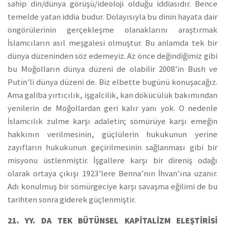
sahip din/dünya görüşü/ideoloji olduğu iddiasıdır. Bence
temelde yatan iddia budur. Dolayısıyla bu dinin hayata dair
öngörülerinin gerçekleşme olanaklarını araştırmak
İslamcıların asıl meşgalesi olmuştur. Bu anlamda tek bir
dünya düzeninden söz edemeyiz. Az önce değindiğimiz gibi
bu Moğolların dünya düzeni de olabilir 2008’in Bush ve
Putin’li dünya düzeni de. Biz elbette bugünü konuşacağız.
Ama galiba yırtıcılık, işgalcilik, kan dökücülük bakımından
yenilerin de Moğollardan geri kalır yanı yok. O nedenle
İslamcılık zulme karşı adaletin; sömürüye karşı emeğin
hakkının verilmesinin, güçlülerin hukukunun yerine
zayıfların hukukunun geçirilmesinin sağlanması gibi bir
misyonu üstlenmiştir. İşgallere karşı bir direniş odağı
olarak ortaya çıkışı 1923’lere Benna’nın İhvan’ına uzanır.
Adı konulmuş bir sömürgeciye karşı savaşma eğilimi de bu
tarihten sonra giderek güçlenmiştir.
21. YY. DA TEK BÜTÜNSEL KAPİTALİZM ELEŞTİRİSİ