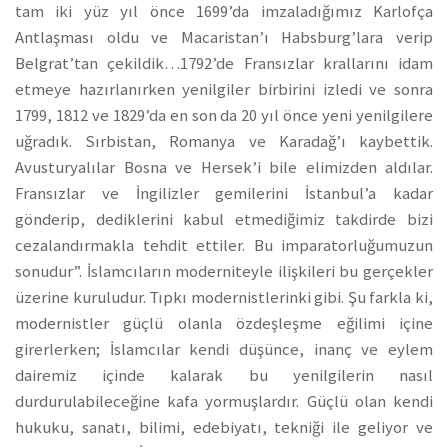
tam iki yüz yıl önce 1699’da imzaladığımız Karlofça
Antlaşması oldu ve Macaristan’ı Habsburg’lara verip
Belgrat’tan çekildik…1792’de Fransızlar krallarını idam
etmeye hazırlanırken yenilgiler birbirini izledi ve sonra
1799, 1812 ve 1829’da en son da 20 yıl önce yeni yenilgilere
uğradık. Sırbistan, Romanya ve Karadağ’ı kaybettik.
Avusturyalılar Bosna ve Hersek’i bile elimizden aldılar.
Fransızlar ve İngilizler gemilerini İstanbul’a kadar
gönderip, dediklerini kabul etmediğimiz takdirde bizi
cezalandırmakla tehdit ettiler. Bu imparatorluğumuzun
sonudur”. İslamcıların moderniteyle ilişkileri bu gerçekler
üzerine kuruludur. Tıpkı modernistlerinki gibi. Şu farkla ki,
modernistler güçlü olanla özdeşleşme eğilimi içine
girerlerken; İslamcılar kendi düşünce, inanç ve eylem
dairemiz içinde kalarak bu yenilgilerin nasıl
durdurulabileceğine kafa yormuşlardır. Güçlü olan kendi
hukuku, sanatı, bilimi, edebiyatı, tekniği ile geliyor ve