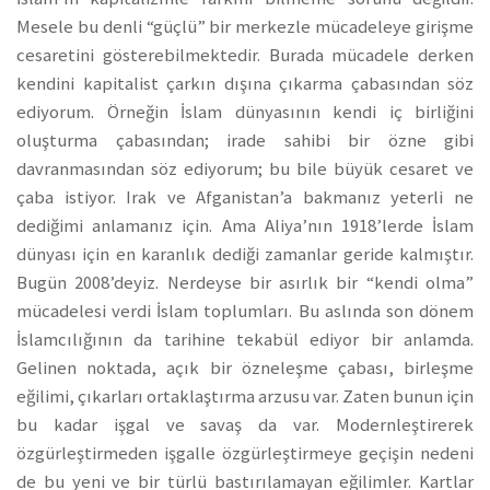
Mesele bu denli “güçlü” bir merkezle mücadeleye girişme
cesaretini gösterebilmektedir. Burada mücadele derken
kendini kapitalist çarkın dışına çıkarma çabasından söz
ediyorum. Örneğin İslam dünyasının kendi iç birliğini
oluşturma çabasından; irade sahibi bir özne gibi
davranmasından söz ediyorum; bu bile büyük cesaret ve
çaba istiyor. Irak ve Afganistan’a bakmanız yeterli ne
dediğimi anlamanız için. Ama Aliya’nın 1918’lerde İslam
dünyası için en karanlık dediği zamanlar geride kalmıştır.
Bugün 2008’deyiz. Nerdeyse bir asırlık bir “kendi olma”
mücadelesi verdi İslam toplumları. Bu aslında son dönem
İslamcılığının da tarihine tekabül ediyor bir anlamda.
Gelinen noktada, açık bir özneleşme çabası, birleşme
eğilimi, çıkarları ortaklaştırma arzusu var. Zaten bunun için
bu kadar işgal ve savaş da var. Modernleştirerek
özgürleştirmeden işgalle özgürleştirmeye geçişin nedeni
de bu yeni ve bir türlü bastırılamayan eğilimler. Kartlar