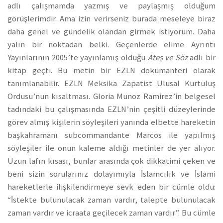
adlı çalışmamda yazmış ve paylaşmış olduğum
görüşlerimdir. Ama izin verirseniz burada meseleye biraz
daha genel ve gündelik olandan girmek istiyorum. Daha
yalın bir noktadan belki. Geçenlerde elime Ayrıntı
Yayınlarının 2005’te yayınlamış olduğu
Ateş ve Söz
adlı bir
kitap geçti. Bu metin bir EZLN dokümanteri olarak
tanımlanabilir. EZLN Meksika Zapatist Ulusal Kurtuluş
Ordusu’nun kısaltması. Gloria Munoz Ramirez’in belgesel
tadındaki bu çalışmasında EZLN’nin çeşitli düzeylerinde
görev almış kişilerin söyleşileri yanında elbette hareketin
başkahramanı subcommandante Marcos ile yapılmış
söyleşiler ile onun kaleme aldığı metinler de yer alıyor.
Uzun lafın kısası, bunlar arasında çok dikkatimi çeken ve
beni sizin sorularınız dolayımıyla İslamcılık ve İslami
hareketlerle ilişkilendirmeye sevk eden bir cümle oldu:
“İstekte bulunulacak zaman vardır, talepte bulunulacak
zaman vardır ve icraata geçilecek zaman vardır”. Bu cümle