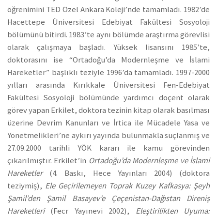
öğrenimini TED Özel Ankara Koleji’nde tamamladı. 1982’de
Hacettepe Üniversitesi Edebiyat Fakültesi Sosyoloji
bölümünü bitirdi. 1983’te aynı bölümde araştırma görevlisi
olarak çalışmaya başladı. Yüksek lisansını 1985’te,
doktorasını ise “Ortadoğu’da Modernleşme ve İslami
Hareketler” başlıklı teziyle 1996’da tamamladı. 1997-2000
yılları arasında Kırıkkale Üniversitesi Fen-Edebiyat
Fakültesi Sosyoloji bölümünde yardımcı doçent olarak
görev yapan Erkilet, doktora tezinin kitap olarak basılması
üzerine Devrim Kanunları ve İrtica ile Mücadele Yasa ve
Yönetmelikleri’ne aykırı yayında bulunmakla suçlanmış ve
27.09.2000 tarihli YÖK kararı ile kamu görevinden
çıkarılmıştır. Erkilet’in
Ortadoğu’da Modernleşme ve İslami
Hareketler
(4. Baskı, Hece Yayınları 2004) (doktora
teziymiş),
Ele Geçirilemeyen Toprak Kuzey Kafkasya: Şeyh
Şamil’den Şamil Basayev’e Çeçenistan-Dağıstan Direniş
Hareketleri
(Fecr Yayınevi 2002),
Eleştirilikten Uyuma: