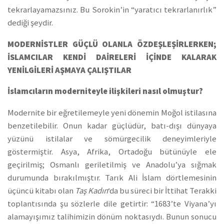
tekrarlayamazsınız. Bu Sorokin’in “yaratıcı tekrarlanırlık”
dediği şeydir.
MODERNİSTLER GÜÇLÜ OLANLA ÖZDEŞLEŞİRLERKEN;
İSLAMCILAR KENDİ DAİRELERİ İÇİNDE KALARAK
YENİLGİLERİ AŞMAYA ÇALIŞTILAR
İslamcıların moderniteyle ilişkileri nasıl olmuştur?
Modernite bir eğretilemeyle yeni dönemin Moğol istilasına
benzetilebilir. Onun kadar güçlüdür, batı-dışı dünyaya
yüzünü istilalar ve sömürgecilik deneyimleriyle
göstermiştir. Asya, Afrika, Ortadoğu bütünüyle ele
geçirilmiş; Osmanlı geriletilmiş ve Anadolu’ya sığmak
durumunda bırakılmıştır. Tarık Ali İslam dörtlemesinin
üçüncü kitabı olan
Taş Kadın
‘da bu süreci bir İttihat Terakki
toplantısında şu sözlerle dile getirtir: “1683’te Viyana’yı
alamayışımız talihimizin dönüm noktasıydı. Bunun sonucu