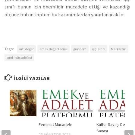
sınıfı bunun için önemlidir mücadele ettiği ve kazandığı
ölçüde bütün toplum bu kazanımlardan yararlanacaktır.
Tags:
artı değer
emek değer teorisi
gündem
işçi sınıfı
Marksizm
sınıf mücadelesi
İLGILI YAZILAR
rrı
Feminist Mücadele
Kültür Savaşı Değil Sın
Savaşı
2024
25 AĞUSTOS 2025