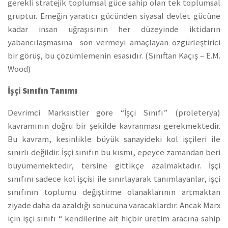
gerekli stratejik toplumsal güce sahip olan tek toplumsal
gruptur. Emeğin yaratıcı gücünden siyasal devlet gücüne
kadar insan uğraşısının her düzeyinde iktidarın
yabancılaşmasına son vermeyi amaçlayan özgürleştirici
bir görüş, bu çözümlemenin esasıdır. (Sınıftan Kaçış – E.M.
Wood)
İşçi Sınıfın Tanımı
Devrimci Marksistler göre “İşçi Sınıfı” (proleterya)
kavramının doğru bir şekilde kavranması gerekmektedir.
Bu kavram, kesinlikle büyük sanayideki kol işçileri ile
sınırlı değildir. İşçi sınıfın bu kısmı, epeyce zamandan beri
büyümemektedir, tersine gittikçe azalmaktadır. İşçi
sınıfını sadece kol işçisi ile sınırlayarak tanımlayanlar, işçi
sınıfının toplumu değiştirme olanaklarının artmaktan
ziyade daha da azaldığı sonucuna varacaklardır. Ancak Marx
için işçi sınıfı “ kendilerine ait hiçbir üretim aracına sahip