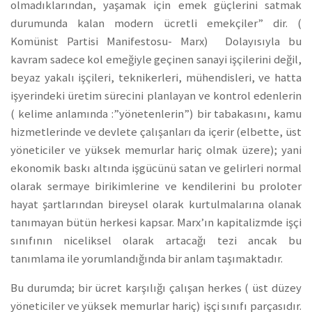
olmadıklarından, yaşamak için emek güçlerini satmak
durumunda kalan modern ücretli emekçiler” dir. (
Komünist Partisi Manifestosu- Marx) Dolayısıyla bu
kavram sadece kol emeğiyle geçinen sanayi işçilerini değil,
beyaz yakalı işçileri, teknikerleri, mühendisleri, ve hatta
işyerindeki üretim sürecini planlayan ve kontrol edenlerin
( kelime anlamında :”yönetenlerin”) bir tabakasını, kamu
hizmetlerinde ve devlete çalışanları da içerir (elbette, üst
yöneticiler ve yüksek memurlar hariç olmak üzere); yani
ekonomik baskı altında işgücünü satan ve gelirleri normal
olarak sermaye birikimlerine ve kendilerini bu proloter
hayat şartlarından bireysel olarak kurtulmalarına olanak
tanımayan bütün herkesi kapsar. Marx’ın kapitalizmde işçi
sınıfının niceliksel olarak artacağı tezi ancak bu
tanımlama ile yorumlandığında bir anlam taşımaktadır.
Bu durumda; bir ücret karşılığı çalışan herkes ( üst düzey
yöneticiler ve yüksek memurlar hariç) işçi sınıfı parçasıdır.