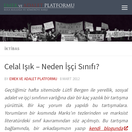
Skip to content
İKTIBAS
Celal Işık – Neden İşçi Sınıfı?
BY
EMEK VE ADALET PLATFORMU
·
8 MART 2012
Geçtiğimiz hafta sitemizde Lütfi Bergen ile yerellik, sosyal
adalet ve işçi sınıfının varlığına dair bir kaç yazılık bir tartışma
yürüttük. Bir kaç yorum da yapıldı bu tartışmalara.
Yorumların bir kısmında Marks’ın tezlerinden ve marksist
literatürdeki sınıf kavramından söz açılmıştı. Bu tartışma
bağlamında, bir arkadaşımızın yazıp
kendi blogunda