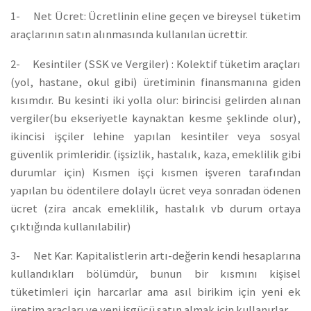
1- Net Ücret: Ücretlinin eline geçen ve bireysel tüketim
araçlarının satın alınmasında kullanılan ücrettir.
2- Kesintiler (SSK ve Vergiler) : Kolektif tüketim araçları
(yol, hastane, okul gibi) üretiminin finansmanına giden
kısımdır. Bu kesinti iki yolla olur: birincisi gelirden alınan
vergiler(bu ekseriyetle kaynaktan kesme şeklinde olur),
ikincisi işçiler lehine yapılan kesintiler veya sosyal
güvenlik primleridir. (işsizlik, hastalık, kaza, emeklilik gibi
durumlar için) Kısmen işçi kısmen işveren tarafından
yapılan bu ödentilere dolaylı ücret veya sonradan ödenen
ücret (zira ancak emeklilik, hastalık vb durum ortaya
çıktığında kullanılabilir)
3- Net Kar: Kapitalistlerin artı-değerin kendi hesaplarına
kullandıkları bölümdür, bunun bir kısmını kişisel
tüketimleri için harcarlar ama asıl birikim için yeni ek
üretim araçları ve yeni işgücü satın almak için kullanırlar.