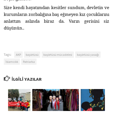
Size kendi hayatımdan kesitler sundum, devletin ve
kurumların zorbalığına baş eğmeyen kız çocuklarını
anlattım aslında biraz da. Varın gerisini siz
düşünün..
Tags:
AKP
başörtüsü
başörtüsü mücadelesi
başörtüsü yasağı
İslamcılık
Patriarka
İLGILI YAZILAR