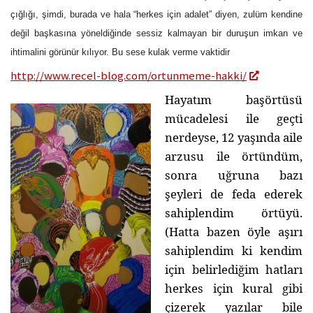
çığlığı, şimdi, burada ve hala “herkes için adalet” diyen, zulüm kendine
değil başkasına yöneldiğinde sessiz kalmayan bir duruşun imkan ve
ihtimalini görünür kılıyor. Bu sese kulak verme vaktidir
http://www.recel-blog.com/ortunmeme-hakki/
Hayatım başörtüsü
mücadelesi ile geçti
nerdeyse, 12 yaşında aile
arzusu ile örtündüm,
sonra uğruna bazı
şeyleri de feda ederek
sahiplendim örtüyü.
(Hatta bazen öyle aşırı
sahiplendim ki kendim
için belirlediğim hatları
herkes için kural gibi
çizerek yazılar bile