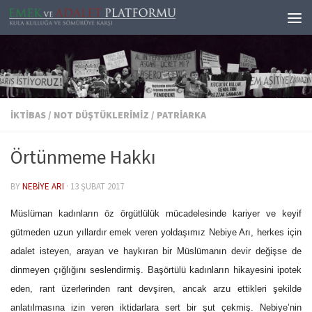
Skip to content
İKTIBAS
/
NOT DÜŞTÜKLERIMIZ
/
PATRIARKA
Örtünmeme Hakkı
BY
NEBIYE ARI
·
13 ŞUBAT 2017
Müslüman kadınların öz örgütlülük mücadelesinde kariyer ve keyif
gütmeden uzun yıllardır emek veren yoldaşımız Nebiye Arı, herkes için
adalet isteyen, arayan ve haykıran bir Müslümanın devir değişse de
dinmeyen çığlığını seslendirmiş. Başörtülü kadınların hikayesini ipotek
eden, rant üzerlerinden rant devşiren, ancak arzu ettikleri şekilde
anlatılmasına izin veren iktidarlara sert bir şut çekmiş. Nebiye’nin