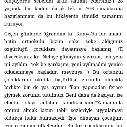
oluşuyordu sebebini artık tahmin edersiniz.) 28
yaşında bir kadın olarak tekrar YGS sınavlarına
hazırlanmam da bu hikâyenin şimdiki zamanını
kuruyor.
Geçen günlerde öğrendim ki; Konya’da bir imam-
hatip o
rtaokulu bizim söke söke aldığımız
özgürlüğü çocuklara dayatmaya başlamış. (E
diyeceksiniz ki: -Nebiye günaydın yavrum, sen yeni
mi ayıldın! Yok be gardaşım, yeni ayılmadım yenice
öfkelenmeye başladım mevzuya. ) Bu ortaokul
çocuklarına okulda başörtüsü zorunlu olmakla
birlikte bir de yaş ayrımı filan yapmadan ferace
giymek zorunlu tutulmuş. Beni daha da kaşıyan ise
elbette olayı anlatan tanıdıklarımın“Zamanında
önünü almak lazım tabi” sözleriyle uygulamayı
oldukça haklı bulmasıydı. İşte olmayan çocuğum
için o zaman öfkelendim. Bu kız çocuklarının bir