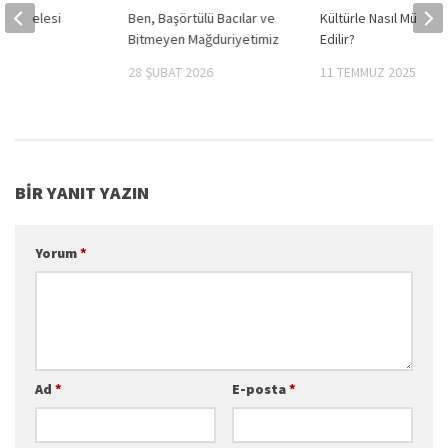
 Mücadelesi
Ben, Başörtülü Bacılar ve
Kültürle Nasıl Mücade
mli?
Bitmeyen Mağduriyetimiz
Edilir?
23
28 ŞUBAT 2026
11 TEMMUZ 2025
BIR YANIT YAZIN
Yorum
*
Ad
*
E-posta
*