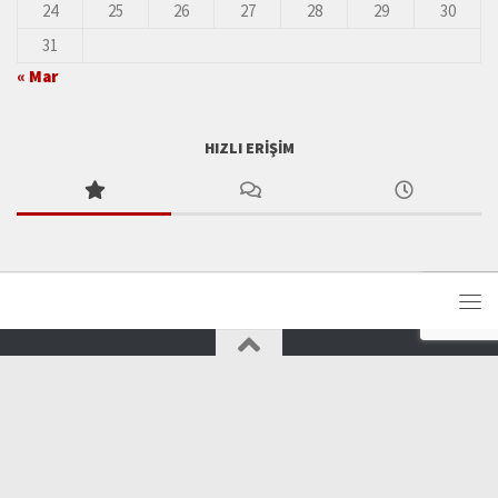
24
25
26
27
28
29
30
31
« Mar
HIZLI ERIŞIM
Tüm hakları saklıdır.