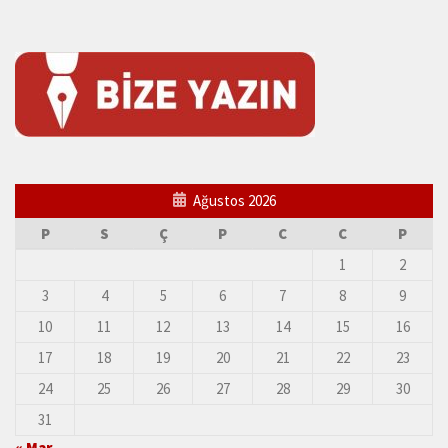
HAFTALIK E-BÜLTEN
Sitemizde yayınlanan içeriklerden haberdar olmak için haftalık e-
bültenimize abone olabilirsiniz.
Ağustos 2026
P
S
Ç
P
C
C
P