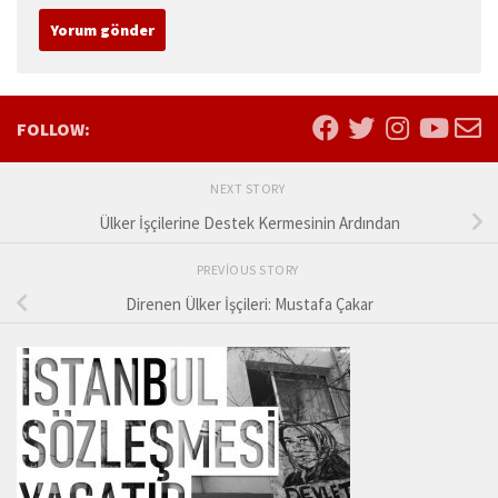
Ad
*
E-posta
*
İnternet sitesi
FOLLOW:
NEXT STORY
Ülker İşçilerine Destek Kermesinin Ardından
PREVIOUS STORY