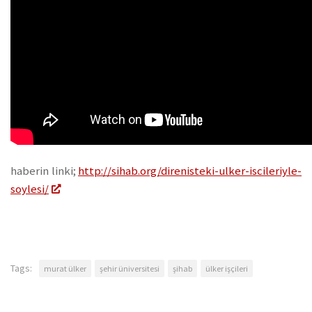
haberin linki;
http://sihab.org/direnisteki-ulker-iscileriyle-
soylesi/
Tags:
murat ülker
şehir üniversitesi
şihab
ülker işçileri