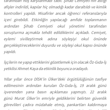
tarafından hoş karşılanmadı tabii. Şihab Cemiyeti’nin astığı
afişler indirildi, kapılar hiç olmadığı kadar daraltıldı ve kimlik
kontrolleri yapıldı. Misafirler ancak öğrenci referanslarıyla
içeri girebildi. Etkinliğin yapılacağı amfide toplanmanın
ardından Şihab Cemiyeti okul yönetimi tarafından
soruşturma açmakla tehdit edildiklerini açıkladı. Cemiyet,
eylemi sivilleştirmek adına söyleşiyi okul önünde
gerçekleştireceklerini duyurdu ve söyleşi okul kapısı önünde
yapıldı.
İşçilerin ne yapıp ettiklerini gözetlemek için olacak Öz-Gıda-İş
yetkilisi Ahmet Kaya da etkinlik boyunca oradaydı.
Yıllar yıllar önce DİSK’in Ülker’deki örgütlülüğünün tasfiye
edilmesinin ardından kurulan Öz-Gıda-İş, 19 aralık günü
işverenden yana basın açıklaması yapmıştı. 22 aralık
günü Murat Ülker’in emriyle geldiklerini belirten güvenlik
görevlileri çadıra müdahale etmiş, pankartları kaldırmaya