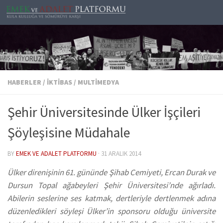
Skip to content
HABERLER
/
İKTIBAS
/
MULTIMEDYA
Şehir Üniversitesinde Ülker İşçileri
Şöyleşisine Müdahale
BY
EMEK VE ADALET PLATFORMU
·
31 ARALIK 2014
Ülker direnişinin 61. gününde Şihab Cemiyeti, Ercan Durak ve
Dursun Topal ağabeyleri Şehir Üniversitesi’nde ağırladı.
Abilerin seslerine ses katmak, dertleriyle dertlenmek adına
düzenledikleri söyleşi Ülker’in sponsoru olduğu üniversite