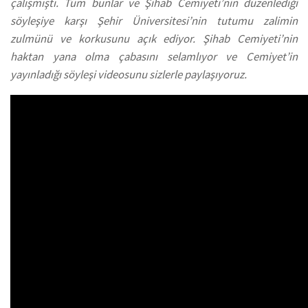
çalışmıştı. Tüm bunlar ve Şihab Cemiyeti’nin düzenlediği
söyleşiye karşı Şehir Üniversitesi’nin tutumu zalimin
zulmünü ve korkusunu açık ediyor. Şihab Cemiyeti’nin
haktan yana olma çabasını selamlıyor ve Cemiyet’in
yayınladığı söyleşi videosunu sizlerle paylaşıyoruz.