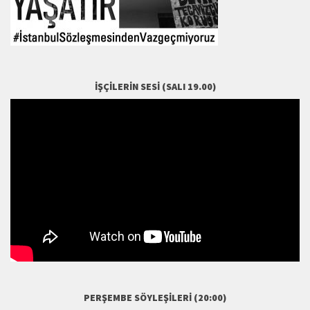
Direnen Ülker İşçileri: Mustafa Çakar
İŞÇILERIN SESI (SALI 19.00)