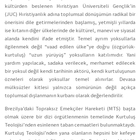
kültürden beslenen Hıristiyan Üniversiteli Gençlik’in
(JUC) Hıristiyanlık adına toplumsal dönüşümün radikal bir
önerisini dile getirmelerinden başlamış, yetmişli yıllarda
ise kıtanın diğer ülkelerinde de kültürel, manevi ve siyasal
alanda kendini ifade etmiştir. Temel ayrım yoksullarla
ilgilenmek değil “vaad edilen ülke”ye doğru (özgürlük-
kurtuluş) “uzun yürüyüş” yoksulların katılımıdır. Yani
yardım yapılacak, sadaka verilecek, merhamet edilecek
bir yoksul değil kendi tarihinin aktörü, kendi kurtuluşunun
özneleri olarak yoksullar temel alınırlar. Devasa
mülksüzler kitlesi yalnızca sömürünün değil açıkça
toplumsal dışlanmanın kurbanı olarak değerlendirilir.
Brezilya’daki Topraksız Emekçiler Hareketi (MTS) başta
olmak üzere bir dizi örgütlenmenin temelinde Kurtuluş
Teolojisi’nden esinlenen taban cemaatleri bulunmaktaydı.
Kurtuluş Teolojisi’nden yana olanların hepsini bir kefeye