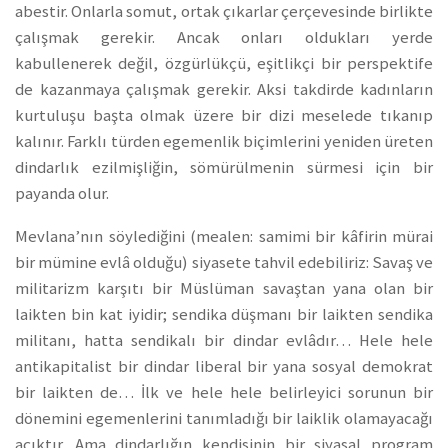
abestir. Onlarla somut, ortak çıkarlar çerçevesinde birlikte
çalışmak gerekir. Ancak onları oldukları yerde
kabullenerek değil, özgürlükçü, eşitlikçi bir perspektife
de kazanmaya çalışmak gerekir. Aksi takdirde kadınların
kurtuluşu başta olmak üzere bir dizi meselede tıkanıp
kalınır. Farklı türden egemenlik biçimlerini yeniden üreten
dindarlık ezilmişliğin, sömürülmenin sürmesi için bir
payanda olur.
Mevlana’nın söylediğini (mealen: samimi bir kâfirin mürai
bir mümine evlâ olduğu) siyasete tahvil edebiliriz: Savaş ve
militarizm karşıtı bir Müslüman savaştan yana olan bir
laikten bin kat iyidir; sendika düşmanı bir laikten sendika
militanı, hatta sendikalı bir dindar evlâdır… Hele hele
antikapitalist bir dindar liberal bir yana sosyal demokrat
bir laikten de… İlk ve hele hele belirleyici sorunun bir
dönemini egemenlerini tanımladığı bir laiklik olamayacağı
açıktır. Ama dindarlığın kendisinin bir siyasal program