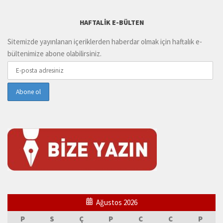
HAFTALIK E-BÜLTEN
Sitemizde yayınlanan içeriklerden haberdar olmak için haftalık e-
bültenimize abone olabilirsiniz.
Ağustos 2026
P
S
Ç
P
C
C
P