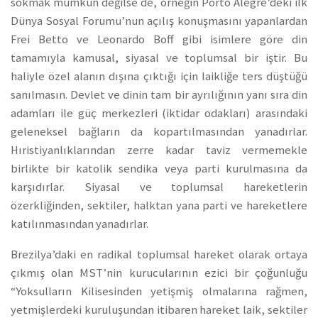
sokmak mümkün değilse de, örneğin Porto Alegre’deki ilk
Dünya Sosyal Forumu’nun açılış konuşmasını yapanlardan
Frei Betto ve Leonardo Boff gibi isimlere göre din
tamamıyla kamusal, siyasal ve toplumsal bir iştir. Bu
haliyle özel alanın dışına çıktığı için laikliğe ters düştüğü
sanılmasın. Devlet ve dinin tam bir ayrılığının yanı sıra din
adamları ile güç merkezleri (iktidar odakları) arasındaki
geleneksel bağların da kopartılmasından yanadırlar.
Hıristiyanlıklarından zerre kadar taviz vermemekle
birlikte bir katolik sendika veya parti kurulmasına da
karşıdırlar. Siyasal ve toplumsal hareketlerin
özerkliğinden, sektiler, halktan yana parti ve hareketlere
katılınmasından yanadırlar.
Brezilya’daki en radikal toplumsal hareket olarak ortaya
çıkmış olan MST’nin kurucularının ezici bir çoğunluğu
“Yoksulların Kilisesinden yetişmiş olmalarına rağmen,
yetmişlerdeki kuruluşundan itibaren hareket laik, sektiler