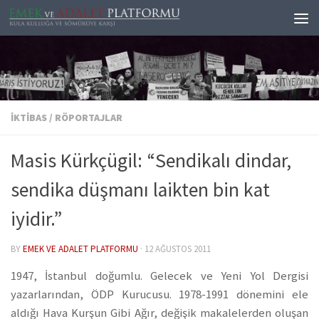
Skip to content
İKTIBAS
/
RÖPORTAJLAR
Masis Kürkçügil: “Sendikalı dindar,
sendika düşmanı laikten bin kat
iyidir.”
BY
EMEK VE ADALET PLATFORMU
·
12 AĞUSTOS 2011
1947, İstanbul doğumlu. Gelecek ve Yeni Yol Dergisi
yazarlarından, ÖDP Kurucusu. 1978-1991 dönemini ele
aldığı Hava Kurşun Gibi Ağır, değişik makalelerden oluşan