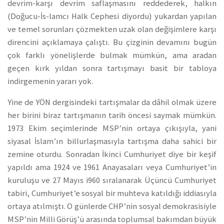
devrim-karşı devrim saflaşmasını reddederek, halkın
(Doğucu-İs-lamcı Halk Cephesi diyordu) yukardan yapılan
ve temel sorunları çözmekten uzak olan değişimlere karşı
direncini açıklamaya çalıştı. Bu çizginin devamını bugün
çok farklı yönelişlerde bulmak mümkün, ama aradan
geçen kırk yıldan sonra tartışmayı basit bir tabloya
indirgemenin yararı yok.
Yine de YÖN dergisindeki tartışmalar da dâhil olmak üzere
her birini biraz tartışmanın tarih öncesi saymak mümkün.
1973 Ekim seçimlerinde MSP’nin ortaya çıkışıyla, yani
siyasal İslam’ın billurlaşmasıyla tartışma daha sahici bir
zemine oturdu. Sonradan İkinci Cumhuriyet diye bir keşif
yapıldı ama 1924 ve 1961 Anayasaları veya Cumhuriyet’in
kuruluşu ve 27 Mayıs i960 sıralanarak Üçüncü Cumhuriyet
tabiri, Cumhuriyet’e sosyal bir muhteva katıldığı iddiasıyla
ortaya atılmıştı. O günlerde CHP’nin sosyal demokrasisiyle
MSP’nin Milli Görüş’ü arasında toplumsal bakımdan büyük