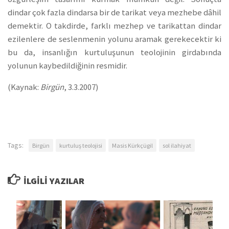
dindar çok fazla dindarsa bir de tarikat veya mezhebe dâhil
demektir. O takdirde, farklı mezhep ve tarikattan dindar
ezilenlere de seslenmenin yolunu aramak gerekecektir ki
bu da, insanlığın kurtuluşunun teolojinin girdabında
yolunun kaybedildiğinin resmidir.
(Kaynak:
Birgün
, 3.3.2007)
Tags:
Birgün
kurtuluş teolojisi
Masis Kürkçügil
sol ilahiyat
İLGILI YAZILAR