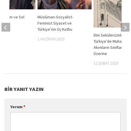
 – İslam ve Sol
Müslüman-Sosyalist-
in
Feminist Siyaset ve
Türkiye’nin Üç Kutbu
2020
Dini Sekülerizmler:
1 HAZIRAN 2025
Türkiye’de Muhalif Din
Akımların Sınıftan Kaçı
Üzerine
12 ŞUBAT 2025
BIR YANIT YAZIN
Yorum
*