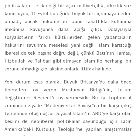
politikaların tetiklediği bir aşırı milliyetçilik, ırkçılık söz
konusuydu; 11 Eylül bu eğride büyük bir sıçramaya neden
olmadı, ancak hükümetler bunu rahatlıkla kullanma
imkânına kavuşunca daha açığa çıktı. Dolayısıyla
sosyalistlerin farklı kültürlerden gelen yabancıların
haklarını savunma meselesi yeni değil. İslam karşıtlığı
ibaresi de tek başına doğru değil, çünkü Batı’nın Hamas,
Hizbullah ve Taliban gibi olmayan İslam ile herhangi bir
sorunu olmadığı gibi aksine onlarla ittifak halinde.
Yeni durum esas olarak, Büyük Britanya’da daha önce
liberallere oy veren Müslüman Birliği’nin, tutum
değiştirerek Respect’e oy vermesidir. Bu ise toplumsal
zeminden ziyade “Medeniyetler Savaşı”na bir karşı çıkış
temelinde oluşmuştur. Siyasal İslam’ın ABD’ye karşı olan
kesimi de neoliberal politikalar savunduğu için Latin
Amerika’daki Kurtuluş Teolojisi’ne yapılan anıştırmalar