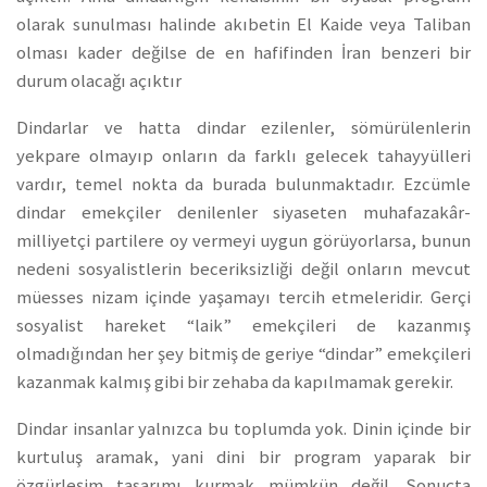
olarak sunulması halinde akıbetin El Kaide veya Taliban
olması kader değilse de en hafifinden İran benzeri bir
durum olacağı açıktır
Dindarlar ve hatta dindar ezilenler, sömürülenlerin
yekpare olmayıp onların da farklı gelecek tahayyülleri
vardır, temel nokta da burada bulunmaktadır. Ezcümle
dindar emekçiler denilenler siyaseten muhafazakâr-
milliyetçi partilere oy vermeyi uygun görüyorlarsa, bunun
nedeni sosyalistlerin beceriksizliği değil onların mevcut
müesses nizam içinde yaşamayı tercih etmeleridir. Gerçi
sosyalist hareket “laik” emekçileri de kazanmış
olmadığından her şey bitmiş de geriye “dindar” emekçileri
kazanmak kalmış gibi bir zehaba da kapılmamak gerekir.
Dindar insanlar yalnızca bu toplumda yok. Dinin içinde bir
kurtuluş aramak, yani dini bir program yaparak bir
özgürleşim tasarımı kurmak mümkün değil. Sonuçta