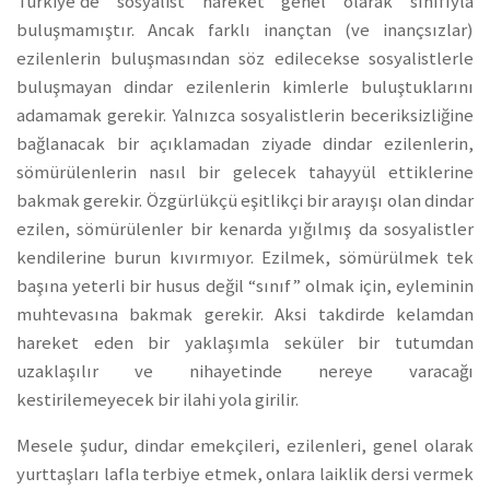
Türkiye’de sosyalist hareket genel olarak sınıfıyla
buluşmamıştır. Ancak farklı inançtan (ve inançsızlar)
ezilenlerin buluşmasından söz edilecekse sosyalistlerle
buluşmayan dindar ezilenlerin kimlerle buluştuklarını
adamamak gerekir. Yalnızca sosyalistlerin beceriksizliğine
bağlanacak bir açıklamadan ziyade dindar ezilenlerin,
sömürülenlerin nasıl bir gelecek tahayyül ettiklerine
bakmak gerekir. Özgürlükçü eşitlikçi bir arayışı olan dindar
ezilen, sömürülenler bir kenarda yığılmış da sosyalistler
kendilerine burun kıvırmıyor. Ezilmek, sömürülmek tek
başına yeterli bir husus değil “sınıf” olmak için, eyleminin
muhtevasına bakmak gerekir. Aksi takdirde kelamdan
hareket eden bir yaklaşımla seküler bir tutumdan
uzaklaşılır ve nihayetinde nereye varacağı
kestirilemeyecek bir ilahi yola girilir.
Mesele şudur, dindar emekçileri, ezilenleri, genel olarak
yurttaşları lafla terbiye etmek, onlara laiklik dersi vermek