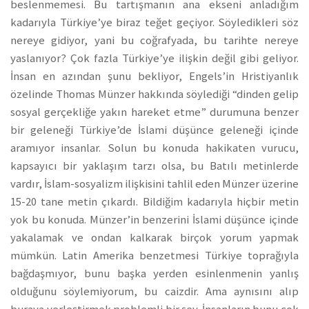
beslenmemesi. Bu tartışmanın ana ekseni anladığım
kadarıyla Türkiye’ye biraz teğet geçiyor. Söyledikleri söz
nereye gidiyor, yani bu coğrafyada, bu tarihte nereye
yaslanıyor? Çok fazla Türkiye’ye ilişkin değil gibi geliyor.
İnsan en azından şunu bekliyor, Engels’in Hristiyanlık
özelinde Thomas Münzer hakkında söylediği “dinden gelip
sosyal gerçekliğe yakın hareket etme” durumuna benzer
bir geleneği Türkiye’de İslami düşünce geleneği içinde
aramıyor insanlar. Solun bu konuda hakikaten vurucu,
kapsayıcı bir yaklaşım tarzı olsa, bu Batılı metinlerde
vardır, İslam-sosyalizm ilişkisini tahlil eden Münzer üzerine
15-20 tane metin çıkardı. Bildiğim kadarıyla hiçbir metin
yok bu konuda. Münzer’in benzerini İslami düşünce içinde
yakalamak ve ondan kalkarak birçok yorum yapmak
mümkün. Latin Amerika benzetmesi Türkiye toprağıyla
bağdaşmıyor, bunu başka yerden esinlenmenin yanlış
olduğunu söylemiyorum, bu caizdir. Ama aynısını alıp