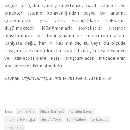
özgün bir çaba içine girmektense, batılı zihinleri ve
örnekleri izleme kolaycılığından başka bir anlama
gelmemekte; yüz yıllık yanlışlıkların tekrarına
düşülmektedir. Müslümanlarla sosyalistler arasında
oluşturulacak bir dayanışmanın ve konuşmanın alanı,
ilahiyata değil, her iki kesimin de, şu veya bu ölçüde
savaşım içerisinde oldukları kapitalizme, küreselleşmeye
ve adaletsizliklere karşı oluşturulacak mücadelenin
pratiklerine ilişkin olmalıdır.
Kaynak:
Özgün Duruş
, 30 Aralık 2010 ve 31 Aralık 201o
Tags:
Ahmet Örs
Dilaver Demirağ
Kurtuluş Kayalı
mehmet bekaroğlu
Mustafa Tekin
Salih Kutluer
sol ilahiyat
Ümit Aktaş