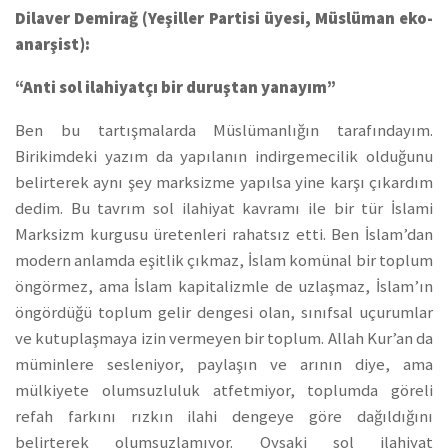
Dilaver Demirağ (Yeşiller Partisi üyesi, Müslüman eko-
anarşist):
“Anti sol ilahiyatçı bir duruştan yanayım”
Ben bu tartışmalarda Müslümanlığın tarafındayım.
Birikimdeki yazım da yapılanın indirgemecilik olduğunu
belirterek aynı şey marksizme yapılsa yine karşı çıkardım
dedim. Bu tavrım sol ilahiyat kavramı ile bir tür İslami
Marksizm kurgusu üretenleri rahatsız etti. Ben İslam’dan
modern anlamda eşitlik çıkmaz, İslam komünal bir toplum
öngörmez, ama İslam kapitalizmle de uzlaşmaz, İslam’ın
öngördüğü toplum gelir dengesi olan, sınıfsal uçurumlar
ve kutuplaşmaya izin vermeyen bir toplum. Allah Kur’an da
müminlere sesleniyor, paylaşın ve arının diye, ama
mülkiyete olumsuzluluk atfetmiyor, toplumda göreli
refah farkını rızkın ilahi dengeye göre dağıldığını
belirterek olumsuzlamıyor. Oysaki sol ilahiyat