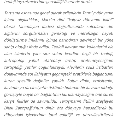
teoloji inşa etmelerinin gerekliliği üzerinde durdu.
Tartışma esnasında genel olarak ezilenlerin Tanrı’yı dünyanın
içinde algıladıkları, Marx’ın dini “kalpsiz dünyanın kalbi”
olarak tanımlayan ifadesi doğrultusunda solcuların din
algılarını sorgulamaları gerektiği ve metafiziğin hayatı
dönüştürme imkânını içinde barındıran devrimci bir yöne
sahip olduğu ifade edildi. Teoloji kavramının kökenlerini ele
alan isimlerin yanı sıra solun kendine özgü bir teoloji,
antropoloji yahut atateoloji üretip üretemeyeceğinin
tartışıldığı yazılar çoğunluktaydı. Alevilerin solla irtibatları
dolayımında sol ilahiyatın geçmişteki pratiklerle bağlantısını
kuran spesifik değiniler yapıldı. Solun dinin, etnisitenin,
kavimin ya da cinsiyetin üstünde bulunan bir kavram olduğu
görüşüyle böyle bir bağlantının kurulamayacağını öne süren
karşıt fikirler de savunuldu. Tartışmanın fitilini ateşleyen
Dilek Zaptçıoğlu’nun dinin öte dünyaya hapsedilerek bu
dünyadaki işlevlerinin iptal edildiği ve uhrevileştirilerek