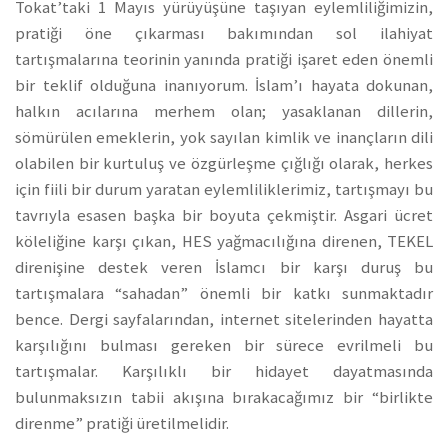
Tokat’taki 1 Mayıs yürüyüşüne taşıyan eylemliliğimizin,
pratiği öne çıkarması bakımından sol ilahiyat
tartışmalarına teorinin yanında pratiği işaret eden önemli
bir teklif olduğuna inanıyorum. İslam’ı hayata dokunan,
halkın acılarına merhem olan; yasaklanan dillerin,
sömürülen emeklerin, yok sayılan kimlik ve inançların dili
olabilen bir kurtuluş ve özgürleşme çığlığı olarak, herkes
için fiili bir durum yaratan eylemliliklerimiz, tartışmayı bu
tavrıyla esasen başka bir boyuta çekmiştir. Asgari ücret
köleliğine karşı çıkan, HES yağmacılığına direnen, TEKEL
direnişine destek veren İslamcı bir karşı duruş bu
tartışmalara “sahadan” önemli bir katkı sunmaktadır
bence. Dergi sayfalarından, internet sitelerinden hayatta
karşılığını bulması gereken bir sürece evrilmeli bu
tartışmalar. Karşılıklı bir hidayet dayatmasında
bulunmaksızın tabii akışına bırakacağımız bir “birlikte
direnme” pratiği üretilmelidir.