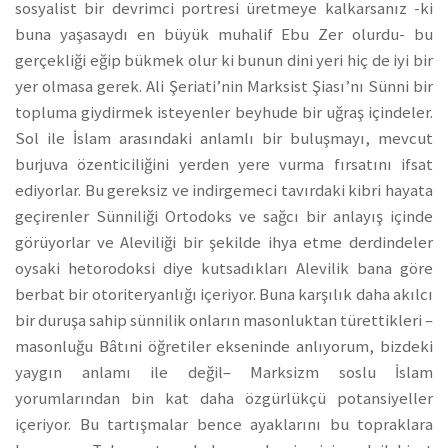
sosyalist bir devrimci portresi üretmeye kalkarsanız -ki
buna yaşasaydı en büyük muhalif Ebu Zer olurdu- bu
gerçekliği eğip bükmek olur ki bunun dini yeri hiç de iyi bir
yer olmasa gerek. Ali Şeriati’nin Marksist Şiası’nı Sünni bir
topluma giydirmek isteyenler beyhude bir uğraş içindeler.
Sol ile İslam arasındaki anlamlı bir buluşmayı, mevcut
burjuva özenticiliğini yerden yere vurma fırsatını ifsat
ediyorlar. Bu gereksiz ve indirgemeci tavırdaki kibri hayata
geçirenler Sünniliği Ortodoks ve sağcı bir anlayış içinde
görüyorlar ve Aleviliği bir şekilde ihya etme derdindeler
oysaki hetorodoksi diye kutsadıkları Alevilik bana göre
berbat bir otoriteryanlığı içeriyor. Buna karşılık daha akılcı
bir duruşa sahip sünnilik onların masonluktan türettikleri –
masonluğu Bâtıni öğretiler ekseninde anlıyorum, bizdeki
yaygın anlamı ile değil– Marksizm soslu İslam
yorumlarından bin kat daha özgürlükçü potansiyeller
içeriyor. Bu tartışmalar bence ayaklarını bu topraklara