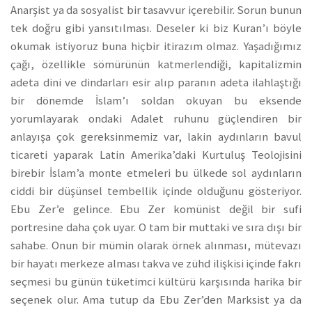
Anarşist ya da sosyalist bir tasavvur içerebilir. Sorun bunun
tek doğru gibi yansıtılması. Deseler ki biz Kuran’ı böyle
okumak istiyoruz buna hiçbir itirazım olmaz. Yaşadığımız
çağı, özellikle sömürünün katmerlendiği, kapitalizmin
adeta dini ve dindarları esir alıp paranın adeta ilahlaştığı
bir dönemde İslam’ı soldan okuyan bu eksende
yorumlayarak ondaki Adalet ruhunu güçlendiren bir
anlayışa çok gereksinmemiz var, lakin aydınların bavul
ticareti yaparak Latin Amerika’daki Kurtuluş Teolojisini
birebir İslam’a monte etmeleri bu ülkede sol aydınların
ciddi bir düşünsel tembellik içinde olduğunu gösteriyor.
Ebu Zer’e gelince. Ebu Zer komünist değil bir sufi
portresine daha çok uyar. O tam bir muttaki ve sıra dışı bir
sahabe. Onun bir mümin olarak örnek alınması, mütevazı
bir hayatı merkeze alması takva ve zühd ilişkisi içinde fakrı
seçmesi bu günün tüketimci kültürü karşısında harika bir
seçenek olur. Ama tutup da Ebu Zer’den Marksist ya da