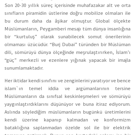
Son 20-30 yıllık süreç içerisinde muhafazakar alt ve orta
sınıfların piramidin üstlerine doğru mobilize olmaları ile
bu durum daha da âşikar olmuştur. Global ölçekte
Müslümanların, Peygamberi mesajı tüm dünya insanlığına
bir “kurtuluş” olarak sunabilecek somut önerilerinin
olmaması üzücüdür. “Burj Dubai” türünden bir Müslüman
dili, sömürüyü dünya ölçeğinde meşrulaştırırken, İslam’ı
“güç” merkezli ve ezenlere yığınak yapacak bir imajla
sunumlamaktadır.
Her iktidar kendi sınıfını ve zenginlerini yaratıyor ve bence
islam`ın temel iddia ve argümanlarının tersine
Müslümanların da sınıfsal keskinleşmeleri ve sömürüyü
yaygınlaştırdıklarını düşünüyor ve buna itiraz ediyorum.
Aslında söylediğim müslümanların bugünkü üretimlerini
kendi üzerine kapanıp kalmadan ve konformizm
bataklığına saplanmadan özelde sol ile bir elektrik