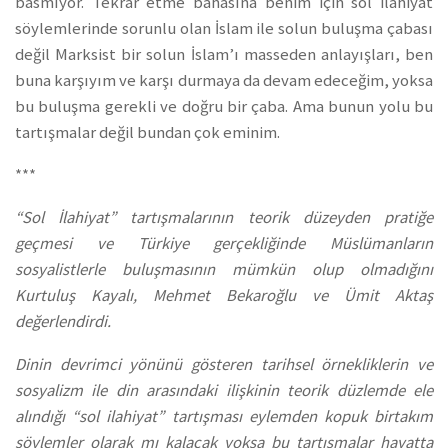
basmıyor. Tekrar etme bahasına benim için sol ilahiyat
söylemlerinde sorunlu olan İslam ile solun buluşma çabası
değil Marksist bir solun İslam’ı masseden anlayışları, ben
buna karşıyım ve karşı durmaya da devam edeceğim, yoksa
bu buluşma gerekli ve doğru bir çaba. Ama bunun yolu bu
tartışmalar değil bundan çok eminim.
***
“Sol İlahiyat” tartışmalarının teorik düzeyden pratiğe
geçmesi ve Türkiye gerçekliğinde Müslümanların
sosyalistlerle buluşmasının mümkün olup olmadığını
Kurtuluş Kayalı, Mehmet Bekaroğlu ve Ümit Aktaş
değerlendirdi.
Dinin devrimci yönünü gösteren tarihsel örnekliklerin ve
sosyalizm ile din arasındaki ilişkinin teorik düzlemde ele
alındığı “sol ilahiyat” tartışması eylemden kopuk birtakım
söylemler olarak mı kalacak yoksa bu tartışmalar hayatta