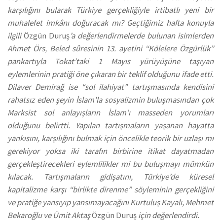
karşılığını bularak Türkiye gerçekliğiyle irtibatlı yeni bir
muhalefet imkânı doğuracak mı? Geçtiğimiz hafta konuyla
ilgili
Özgün Duruş
’a değerlendirmelerde bulunan isimlerden
Ahmet Örs, Beled sûresinin 13. ayetini “Kölelere Özgürlük”
pankartıyla Tokat’taki 1 Mayıs yürüyüşüne taşıyan
eylemlerinin pratiği öne çıkaran bir teklif olduğunu ifade etti.
Dilaver Demirağ ise “sol ilahiyat” tartışmasında kendisini
rahatsız eden şeyin İslam’la sosyalizmin buluşmasından çok
Marksist sol anlayışların İslam’ı masseden yorumları
olduğunu belirtti. Yapılan tartışmaların yaşanan hayatta
yankısını, karşılığını bulmak için öncelikle teorik bir uzlaşı mı
gerekiyor yoksa iki tarafın birbirine itikat dayatmadan
gerçekleştirecekleri eylemlilikler mi bu buluşmayı mümkün
kılacak. Tartışmaların gidişatını, Türkiye’de küresel
kapitalizme karşı “birlikte direnme” söyleminin gerçekliğini
ve pratiğe yansıyıp yansımayacağını Kurtuluş Kayalı, Mehmet
Bekaroğlu ve Ümit Aktaş
Özgün Duruş
için değerlendirdi.