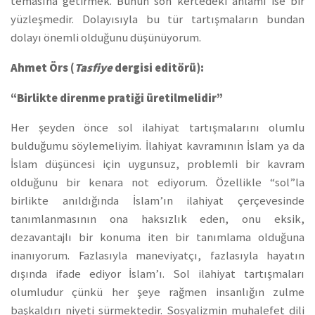
temasına getirmek. Bunun son kertedeki anlamı ise bir
yüzleşmedir. Dolayısıyla bu tür tartışmaların bundan
dolayı önemli olduğunu düşünüyorum.
Ahmet Örs (
Tasfiye
dergisi editörü):
“Birlikte direnme pratiği üretilmelidir”
Her şeyden önce sol ilahiyat tartışmalarını olumlu
bulduğumu söylemeliyim. İlahiyat kavramının İslam ya da
İslam düşüncesi için uygunsuz, problemli bir kavram
olduğunu bir kenara not ediyorum. Özellikle “sol”la
birlikte anıldığında İslam’ın ilahiyat çerçevesinde
tanımlanmasının ona haksızlık eden, onu eksik,
dezavantajlı bir konuma iten bir tanımlama olduğuna
inanıyorum. Fazlasıyla maneviyatçı, fazlasıyla hayatın
dışında ifade ediyor İslam’ı. Sol ilahiyat tartışmaları
olumludur çünkü her şeye rağmen insanlığın zulme
başkaldırı niyeti sürmektedir. Sosyalizmin muhalefet dili