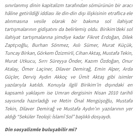
sınırlanmış dinin kapitalizm tarafından sömürünün bir aracı
hâline getirildiği iddiası ile din-din dışı ilişkisinin etraflıca ele
alınmasına vesile olarak bir bakıma sol ilahiyat
tartışmalarının gidişatını da belirlemiş oldu. Birikim’deki sol
ilahiyat tartışmalarına şimdiye kadar Fikret Erdoğan, Dilek
Zaptçıoğlu, Burhan Sönmez, Aslı Sümer, Murat Küçük,
Tuncay Birkan, Görkem Özizmirli, Cihan Aktaş, Mustafa Tekin,
Murat Utkucu, Sırrı Süreyya Önder, Kazım Özdoğan, Onur
Atalay, Ömer Laçiner, Dilaver Demirağ, Emin Alper, Arda
Güçler, Derviş Aydın Akkoç ve Ümit Aktaş gibi isimler
yazılarıyla katıldı. Konuyla ilgili Birikim’in dışındaki en
kapsamlı yaklaşım ise Umran dergisinin Nisan 2010 tarihli
sayısında hazırladığı ve Metin Önal Mengüşoğlu, Mustafa
Tekin, Dilaver Demirağ ve Mustafa Aydın’ın yazılarının yer
aldığı “Seküler Teoloji: İslamî Sol” başlıklı dosyaydı.
Din sosyalizmle buluşabilir mi?