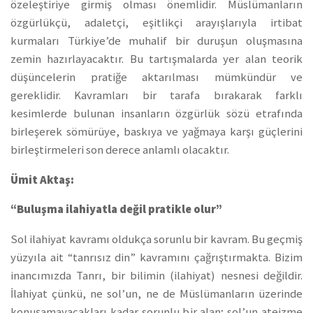
özeleştiriye girmiş olması önemlidir. Müslümanların
özgürlükçü, adaletçi, eşitlikçi arayışlarıyla irtibat
kurmaları Türkiye’de muhalif bir duruşun oluşmasına
zemin hazırlayacaktır. Bu tartışmalarda yer alan teorik
düşüncelerin pratiğe aktarılması mümkündür ve
gereklidir. Kavramları bir tarafa bırakarak farklı
kesimlerde bulunan insanların özgürlük sözü etrafında
birleşerek sömürüye, baskıya ve yağmaya karşı güçlerini
birleştirmeleri son derece anlamlı olacaktır.
Ümit Aktaş:
“Buluşma ilahiyatla değil pratikle olur”
Sol ilahiyat kavramı oldukça sorunlu bir kavram. Bu geçmiş
yüzyıla ait “tanrısız din” kavramını çağrıştırmakta. Bizim
inancımızda Tanrı, bir bilimin (ilahiyat) nesnesi değildir.
İlahiyat çünkü, ne sol’un, ne de Müslümanların üzerinde
konuşamayacakları kadar sorunlu bir alan; sol’un ateizme