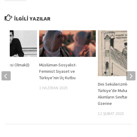
İLGILI YAZILAR
övalyesi Olmak(I)
Müslüman-Sosyalist-
Feminist Siyaset ve
1
Türkiye’nin Üç Kutbu
Dini Sekülerizmler:
1 HAZIRAN 2025
Türkiye’de Muhalif Din
Akımların Sınıftan Kaçı
Üzerine
12 ŞUBAT 2025