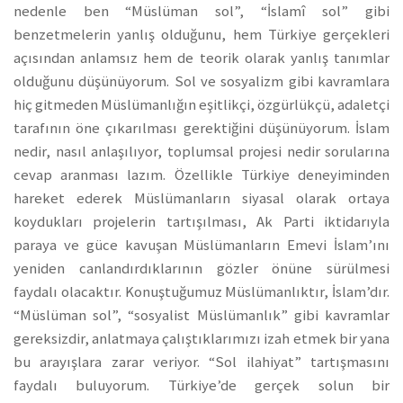
nedenle ben “Müslüman sol”, “İslamî sol” gibi
benzetmelerin yanlış olduğunu, hem Türkiye gerçekleri
açısından anlamsız hem de teorik olarak yanlış tanımlar
olduğunu düşünüyorum. Sol ve sosyalizm gibi kavramlara
hiç gitmeden Müslümanlığın eşitlikçi, özgürlükçü, adaletçi
tarafının öne çıkarılması gerektiğini düşünüyorum. İslam
nedir, nasıl anlaşılıyor, toplumsal projesi nedir sorularına
cevap aranması lazım. Özellikle Türkiye deneyiminden
hareket ederek Müslümanların siyasal olarak ortaya
koydukları projelerin tartışılması, Ak Parti iktidarıyla
paraya ve güce kavuşan Müslümanların Emevi İslam’ını
yeniden canlandırdıklarının gözler önüne sürülmesi
faydalı olacaktır. Konuştuğumuz Müslümanlıktır, İslam’dır.
“Müslüman sol”, “sosyalist Müslümanlık” gibi kavramlar
gereksizdir, anlatmaya çalıştıklarımızı izah etmek bir yana
bu arayışlara zarar veriyor. “Sol ilahiyat” tartışmasını
faydalı buluyorum. Türkiye’de gerçek solun bir