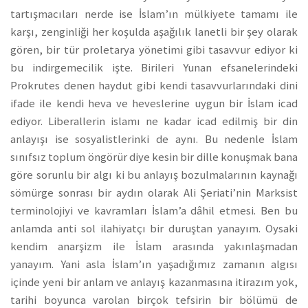
tartışmacıları nerde ise İslam’ın mülkiyete tamamı ile
karşı, zenginliği her koşulda aşağılık lanetli bir şey olarak
gören, bir tür proletarya yönetimi gibi tasavvur ediyor ki
bu indirgemecilik işte. Birileri Yunan efsanelerindeki
Prokrutes denen haydut gibi kendi tasavvurlarındaki dini
ifade ile kendi heva ve heveslerine uygun bir İslam icad
ediyor. Liberallerin islamı ne kadar icad edilmiş bir din
anlayışı ise sosyalistlerinki de aynı. Bu nedenle İslam
sınıfsız toplum öngörür diye kesin bir dille konuşmak bana
göre sorunlu bir algı ki bu anlayış bozulmalarının kaynağı
sömürge sonrası bir aydın olarak Ali Şeriati’nin Marksist
terminolojiyi ve kavramları İslam’a dâhil etmesi. Ben bu
anlamda anti sol ilahiyatçı bir duruştan yanayım. Oysaki
kendim anarşizm ile İslam arasında yakınlaşmadan
yanayım. Yani asla İslam’ın yaşadığımız zamanın algısı
içinde yeni bir anlam ve anlayış kazanmasına itirazım yok,
tarihi boyunca varolan birçok tefsirin bir bölümü de