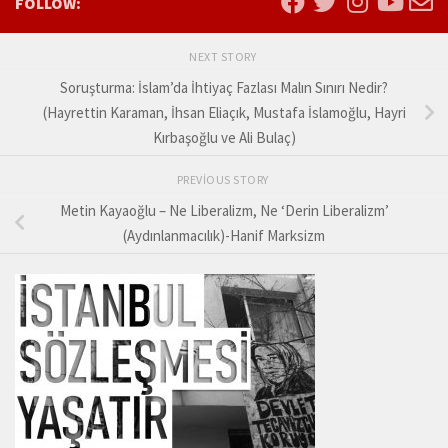
FOLLOW:
NEXT STORY
Soruşturma: İslam’da İhtiyaç Fazlası Malın Sınırı Nedir?
(Hayrettin Karaman, İhsan Eliaçık, Mustafa İslamoğlu, Hayri
Kırbaşoğlu ve Ali Bulaç)
PREVIOUS STORY
Metin Kayaoğlu – Ne Liberalizm, Ne ‘Derin Liberalizm’
(Aydınlanmacılık)-Hanif Marksizm