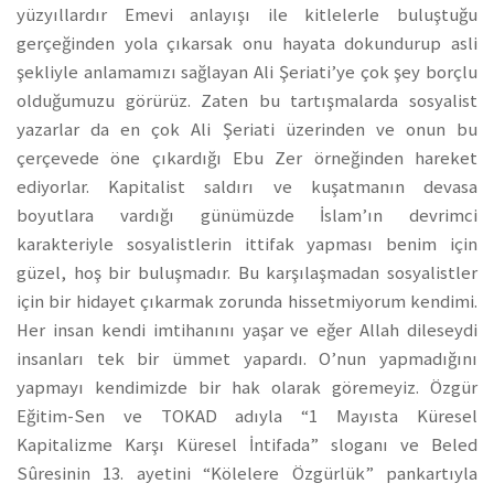
yüzyıllardır Emevi anlayışı ile kitlelerle buluştuğu
gerçeğinden yola çıkarsak onu hayata dokundurup asli
şekliyle anlamamızı sağlayan Ali Şeriati’ye çok şey borçlu
olduğumuzu görürüz. Zaten bu tartışmalarda sosyalist
yazarlar da en çok Ali Şeriati üzerinden ve onun bu
çerçevede öne çıkardığı Ebu Zer örneğinden hareket
ediyorlar. Kapitalist saldırı ve kuşatmanın devasa
boyutlara vardığı günümüzde İslam’ın devrimci
karakteriyle sosyalistlerin ittifak yapması benim için
güzel, hoş bir buluşmadır. Bu karşılaşmadan sosyalistler
için bir hidayet çıkarmak zorunda hissetmiyorum kendimi.
Her insan kendi imtihanını yaşar ve eğer Allah dileseydi
insanları tek bir ümmet yapardı. O’nun yapmadığını
yapmayı kendimizde bir hak olarak göremeyiz. Özgür
Eğitim-Sen ve TOKAD adıyla “1 Mayısta Küresel
Kapitalizme Karşı Küresel İntifada” sloganı ve Beled
Sûresinin 13. ayetini “Kölelere Özgürlük” pankartıyla