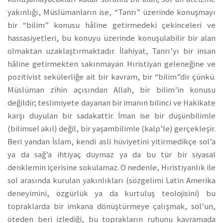
yakınlığı, Müslümanların ise, “Tanrı” üzerinde konuşmayı
bir “bilim” konusu hâline getirmedeki çekinceleri ve
hassasiyetleri, bu konuyu üzerinde konuşulabilir bir alan
olmaktan uzaklaştırmaktadır. İlahiyat, Tanrı’yı bir insan
hâline getirmekten sakınmayan Hıristiyan geleneğine ve
pozitivist sekülerliğe ait bir kavram, bir “bilim”dir çünkü.
Müslüman zihin açısından Allah, bir bilim’in konusu
değildir; teslimiyete dayanan bir imanın bilinci ve Hakikate
karşı duyulan bir sadakattir. İman ise bir düşünbilimle
(bilimsel akıl) değil, bir yaşambilimle (kalp’le) gerçekleşir.
Beri yandan İslam, kendi asli hüviyetini yitirmedikçe sol’a
ya da sağ’a ihtiyaç duymaz ya da bu tür bir siyasal
denklemin içerisine sokulamaz. O nedenle, Hıristiyanlık ile
sol arasında kurulan yakınlıkları (sözgelimi Latin Amerika
deneyimini, özgürlük ya da kurtuluş teolojisini) bu
topraklarda bir imkana dönüştürmeye çalışmak, sol’un,
öteden beri izlediği, bu toprakların ruhunu kavramada