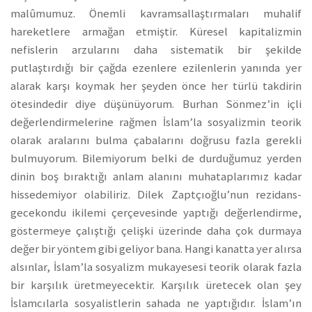
malûmumuz. Önemli kavramsallaştırmaları muhalif
hareketlere armağan etmiştir. Küresel kapitalizmin
nefislerin arzularını daha sistematik bir şekilde
putlaştırdığı bir çağda ezenlere ezilenlerin yanında yer
alarak karşı koymak her şeyden önce her türlü takdirin
ötesindedir diye düşünüyorum. Burhan Sönmez’in içli
değerlendirmelerine rağmen İslam’la sosyalizmin teorik
olarak aralarını bulma çabalarını doğrusu fazla gerekli
bulmuyorum. Bilemiyorum belki de durduğumuz yerden
dinin boş bıraktığı anlam alanını muhataplarımız kadar
hissedemiyor olabiliriz. Dilek Zaptçıoğlu’nun rezidans-
gecekondu ikilemi çerçevesinde yaptığı değerlendirme,
göstermeye çalıştığı çelişki üzerinde daha çok durmaya
değer bir yöntem gibi geliyor bana. Hangi kanatta yer alırsa
alsınlar, İslam’la sosyalizm mukayesesi teorik olarak fazla
bir karşılık üretmeyecektir. Karşılık üretecek olan şey
İslamcılarla sosyalistlerin sahada ne yaptığıdır. İslam’ın