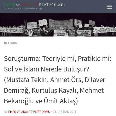
Skip to content
İKTIBAS
Soruşturma: Teoriyle mi, Pratikle mi:
Sol ve İslam Nerede Buluşur?
(Mustafa Tekin, Ahmet Örs, Dilaver
Demirağ, Kurtuluş Kayalı, Mehmet
Bekaroğlu ve Ümit Aktaş)
BY
EMEK VE ADALET PLATFORMU
·
24 HAZIRAN 2011