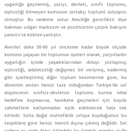
uygarlığa geçmemiş, yazıyı, devleti, sınıflı toplumu,
eşitsizliği bilmeyen komünün (ortakçı toplum) üstyapısı
olmuştur. Bu nedenle solun Aleviliğe gericiliktir diye
bakması vülger marksizm ve pozitivizmin çarpık bakışını
yansıtır ve kökten yanlıştır.
Aleviler daha 50-60 yıl öncesine kadar büyük ölçüde
komünü yaşayan bir toplumun üyeleri olarak, yüzyıllardır
uygarlığın içinde yaşadıklarından dolayı yozlaşmış;
eşitsizliği, adaletsizliği değişmez bir veriymiş, kadermiş
gibi içselleştirmiş diğer toplum kesimlerine göre, bu
dönemin anıları henüz taze olduğundan Türkiye’de sol
düşüncenin sınıfsız-devletsiz toplumu kurma nihai
hedefine koşmasına, harekete geçmeleri için büyük
zahmetlere katlanmadan eşlik edebilecek hala tek
kitledir. Solla doğal müttefiklik ortaya koyduğumuz bu
tespitlere göre henüz menzil dışına çıkmış değildir. Sol
sadece şu anda Alevi kitledeki bu kinetik enerjiyi açığa