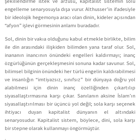
şekillendirme istek ve arzusu, kapitalist sistemin solu
engelleme senaryosuyla dışa vurur. Althusser’in ifadesiyle
bir ideolojik hegemonya aracı olan dinin, kideler açısından
“afyon” işlevi görmesinin anlamı buradadır.
Sol, dinin bir vakıa olduğunu kabul etmekle birlikte, bilim
ile din arasındaki ilişkiden bilimden yana taraf olur. Sol,
inananın inancının önündeki engelleri kaldırmayı; inanç
özgürlüğünün gerçekleşmesini sonuna kadar savunur. Sol,
bilimsel bilginin önündeki her türlü engelin kaldırabilmesi
ve insanlığın “imtiyazsız, sınıfsız” bir dünyaya doğru yol
alabilmesi için dinin inanç özelliğinden çıkartılıp
siyasallaştırmasına karşı çıkar. Sanılanın aksine İslam’ın
siyasallaştırılması bir üçüncü yol değil; sola karşı seçenek
ihtiyacı duyan kapitalist dünyanın el altındaki
senaryosudur. Kapitalist sistem, böylece, dini, sola karşı
bir stepne olarak kullanmayı öngörmüştür.