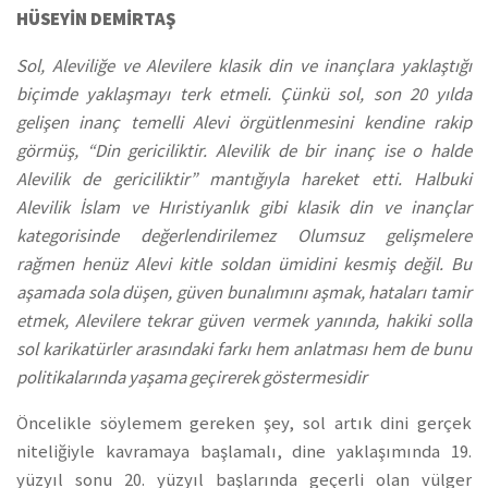
HÜSEYİN DEMİRTAŞ
Sol, Aleviliğe ve Alevilere klasik din ve inançlara yaklaştığı
biçimde yaklaşmayı terk etmeli. Çünkü sol, son 20 yılda
gelişen inanç temelli Alevi örgütlenmesini kendine rakip
görmüş, “Din gericiliktir. Alevilik de bir inanç ise o halde
Alevilik de gericiliktir” mantığıyla hareket etti. Halbuki
Alevilik İslam ve Hıristiyanlık gibi klasik din ve inançlar
kategorisinde değerlendirilemez Olumsuz gelişmelere
rağmen henüz Alevi kitle soldan ümidini kesmiş değil. Bu
aşamada sola düşen, güven bunalımını aşmak, hataları tamir
etmek, Alevilere tekrar güven vermek yanında, hakiki solla
sol karikatürler arasındaki farkı hem anlatması hem de bunu
politikalarında yaşama geçirerek göstermesidir
Öncelikle söylemem gereken şey, sol artık dini gerçek
niteliğiyle kavramaya başlamalı, dine yaklaşımında 19.
yüzyıl sonu 20. yüzyıl başlarında geçerli olan vülger