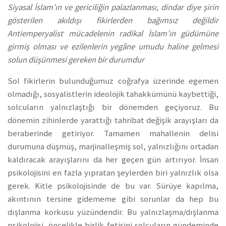
Siyasal İslam’ın ve gericiliğin palazlanması, dindar diye şirin
gösterilen akıldışı fikirlerden bağımsız değildir
Antiemperyalist mücadelenin radikal İslam’ın güdümüne
girmiş olması ve ezilenlerin yegâne umudu haline gelmesi
solun düşünmesi gereken bir durumdur
Sol fikirlerin bulunduğumuz coğrafya üzerinde egemen
olmadığı, sosyalistlerin ideolojik tahakkümünü kaybettiği,
solcuların yalnızlaştığı bir dönemden geçiyoruz. Bu
dönemin zihinlerde yarattığı tahribat değişik arayışları da
beraberinde getiriyor. Tamamen mahallenin delisi
durumuna düşmüş, marjinalleşmiş sol, yalnızlığını ortadan
kaldıracak arayışlarını da her geçen gün artırıyor. İnsan
psikolojisini en fazla yıpratan şeylerden biri yalnızlık olsa
gerek. Kitle psikolojisinde de bu var. Sürüye kapılma,
akıntının tersine gidememe gibi sorunlar da hep bu
dışlanma korkusu yüzündendir. Bu yalnızlaşma/dışlanma
psikolojisi, öncelikle birlik fetişini solcuların gündeminde