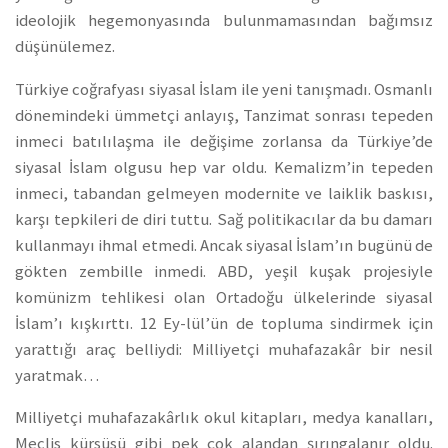
ideolojik hegemonyasında bulunmamasından bağımsız
düşünülemez.
Türkiye coğrafyası siyasal İslam ile yeni tanışmadı. Osmanlı
dönemindeki ümmetçi anlayış, Tanzimat sonrası tepeden
inmeci batılılaşma ile değişime zorlansa da Türkiye’de
siyasal İslam olgusu hep var oldu. Kemalizm’in tepeden
inmeci, tabandan gelmeyen modernite ve laiklik baskısı,
karşı tepkileri de diri tuttu. Sağ politikacılar da bu damarı
kullanmayı ihmal etmedi. Ancak siyasal İslam’ın bugünü de
gökten zembille inmedi. ABD, yeşil kuşak projesiyle
komünizm tehlikesi olan Ortadoğu ülkelerinde siyasal
İslam’ı kışkırttı. 12 Ey-lül’ün de topluma sindirmek için
yarattığı araç belliydi: Milliyetçi muhafazakâr bir nesil
yaratmak…
Milliyetçi muhafazakârlık okul kitapları, medya kanalları,
Meclis kürsüsü gibi pek çok alandan şırıngalanır oldu.