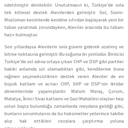
ödetilmiştir denilebilir. Unutulmasın ki, Türkiye’de sola
tek kitlesel destek Alevilerden gelmiştir. Sol, Sünni-
Müslüman kesimlerde kendine sıfırdan başlayarak yeni bir
taban yaratmak zorundayken, Aleviler arasında bu tabanı
hazır bulmuştur.
Son yıllardaysa Alevilerin sola güveni giderek azalmış ve
bitme noktasına gelmiştir. Bu soğuma iki yönlüdür. Birincisi
Türkiye’de sol adına ortaya çıkan CHP ve DSP gibi partiler
hakiki anlamda sol olamadıkları gibi, kendilerine buna
rağmen seçeneksizlikten destek veren Aleviler de en
büyük katliam ve acıları CHP, SHP ve DSP’nin iktidar
dönemlerinde yaşamışlardır. Malum Maraş, Çorum,
Malatya, İkinci Sivas katliamı ve Gazi Mahallesi olayları hep
solun başta bulunduğu zamanlarda meydana geldiği gibi,
bunların sorumlularını da bu hükümetler yeterince takibe
alıp hak ettikleri cezalara çarptırma yoluna