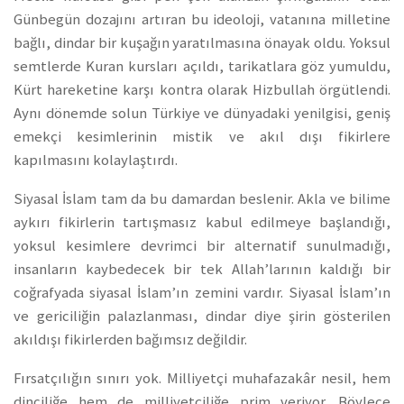
Günbegün dozajını artıran bu ideoloji, vatanına milletine
bağlı, dindar bir kuşağın yaratılmasına önayak oldu. Yoksul
semtlerde Kuran kursları açıldı, tarikatlara göz yumuldu,
Kürt hareketine karşı kontra olarak Hizbullah örgütlendi.
Aynı dönemde solun Türkiye ve dünyadaki yenilgisi, geniş
emekçi kesimlerinin mistik ve akıl dışı fikirlere
kapılmasını kolaylaştırdı.
Siyasal İslam tam da bu damardan beslenir. Akla ve bilime
aykırı fikirlerin tartışmasız kabul edilmeye başlandığı,
yoksul kesimlere devrimci bir alternatif sunulmadığı,
insanların kaybedecek bir tek Allah’larının kaldığı bir
coğrafyada siyasal İslam’ın zemini vardır. Siyasal İslam’ın
ve gericiliğin palazlanması, dindar diye şirin gösterilen
akıldışı fikirlerden bağımsız değildir.
Fırsatçılığın sınırı yok. Milliyetçi muhafazakâr nesil, hem
dinciliğe hem de milliyetçiliğe prim veriyor. Böylece