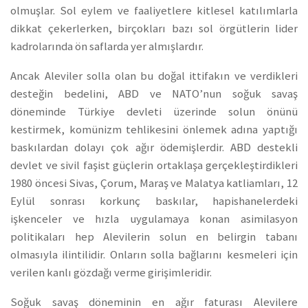
olmuşlar. Sol eylem ve faaliyetlere kitlesel katılımlarla
dikkat çekerlerken, birçokları bazı sol örgütlerin lider
kadrolarında ön saflarda yer almışlardır.
Ancak Aleviler solla olan bu doğal ittifakın ve verdikleri
desteğin bedelini, ABD ve NATO’nun soğuk savaş
döneminde Türkiye devleti üzerinde solun önünü
kestirmek, komünizm tehlikesini önlemek adına yaptığı
baskılardan dolayı çok ağır ödemişlerdir. ABD destekli
devlet ve sivil faşist güçlerin ortaklaşa gerçekleştirdikleri
1980 öncesi Sivas, Çorum, Maraş ve Malatya katliamları, 12
Eylül sonrası korkunç baskılar, hapishanelerdeki
işkenceler ve hızla uygulamaya konan asimilasyon
politikaları hep Alevilerin solun en belirgin tabanı
olmasıyla ilintilidir. Onların solla bağlarını kesmeleri için
verilen kanlı gözdağı verme girişimleridir.
Soğuk savaş döneminin en ağır faturası Alevilere