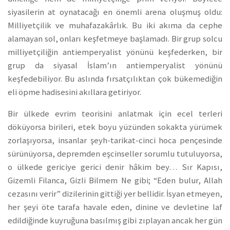
siyasilerin at oynatacağı en önemli arena oluşmuş oldu:
Milliyetçilik ve muhafazakârlık. Bu iki akıma da cephe
alamayan sol, onları keşfetmeye başlamadı. Bir grup solcu
milliyetçiliğin antiemperyalist yönünü keşfederken, bir
grup da siyasal İslam’ın antiemperyalist yönünü
keşfedebiliyor. Bu aslında fırsatçılıktan çok bükemediğin
eli öpme hadisesini akıllara getiriyor.
Bir ülkede evrim teorisini anlatmak için ecel terleri
döküyorsa birileri, etek boyu yüzünden sokakta yürümek
zorlaşıyorsa, insanlar şeyh-tarikat-cinci hoca pençesinde
sürünüyorsa, depremden eşcinseller sorumlu tutuluyorsa,
o ülkede gericiye gerici denir hâkim bey… Sır Kapısı,
Gizemli Filanca, Gizli Bilmem Ne gibi; “Eden bulur, Allah
cezasını verir” dizilerinin gittiği yer bellidir. İsyan etmeyen,
her şeyi öte tarafa havale eden, dinine ve devletine laf
edildiğinde kuyruğuna basılmış gibi zıplayan ancak her gün