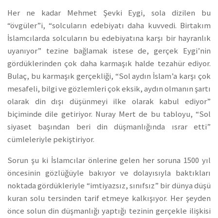
Her ne kadar Mehmet Şevki Eygi, sola dizilen bu
“övgüler”i, “solcuların edebiyatı daha kuvvedi. Birtakım
İslamcılarda solcuların bu edebiyatına karşı bir hayranlık
uyanıyor” tezine bağlamak istese de, gerçek Eygi’nin
gördüklerinden çok daha karmaşık halde tezahür ediyor.
Bulaç, bu karmaşık gerçekliği, “Sol aydın İslam’a karşı çok
mesafeli, bilgi ve gözlemleri çok eksik, aydın olmanın şartı
olarak din dışı düşünmeyi ilke olarak kabul ediyor”
biçiminde dile getiriyor. Nuray Mert de bu tabloyu, “Sol
siyaset başından beri din düşmanlığında ısrar etti”
cümleleriyle pekiştiriyor.
Sorun şu ki İslamcılar önlerine gelen her soruna 1500 yıl
öncesinin gözlüğüyle bakıyor ve dolayısıyla baktıkları
noktada gördükleriyle “imtiyazsız, sınıfsız” bir dünya düşü
kuran solu tersinden tarif etmeye kalkışıyor. Her şeyden
önce solun din düşmanlığı yaptığı tezinin gerçekle ilişkisi