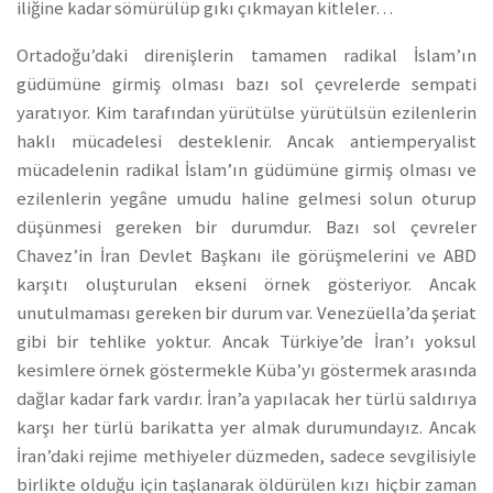
iliğine kadar sömürülüp gıkı çıkmayan kitleler…
Ortadoğu’daki direnişlerin tamamen radikal İslam’ın
güdümüne girmiş olması bazı sol çevrelerde sempati
yaratıyor. Kim tarafından yürütülse yürütülsün ezilenlerin
haklı mücadelesi desteklenir. Ancak antiemperyalist
mücadelenin radikal İslam’ın güdümüne girmiş olması ve
ezilenlerin yegâne umudu haline gelmesi solun oturup
düşünmesi gereken bir durumdur. Bazı sol çevreler
Chavez’in İran Devlet Başkanı ile görüşmelerini ve ABD
karşıtı oluşturulan ekseni örnek gösteriyor. Ancak
unutulmaması gereken bir durum var. Venezüella’da şeriat
gibi bir tehlike yoktur. Ancak Türkiye’de İran’ı yoksul
kesimlere örnek göstermekle Küba’yı göstermek arasında
dağlar kadar fark vardır. İran’a yapılacak her türlü saldırıya
karşı her türlü barikatta yer almak durumundayız. Ancak
İran’daki rejime methiyeler düzmeden, sadece sevgilisiyle
birlikte olduğu için taşlanarak öldürülen kızı hiçbir zaman