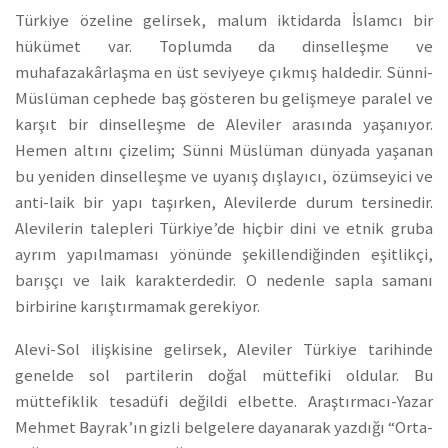
Türkiye özeline gelirsek, malum iktidarda İslamcı bir
hükümet var. Toplumda da dinselleşme ve
muhafazakârlaşma en üst seviyeye çıkmış haldedir. Sünni-
Müslüman cephede baş gösteren bu gelişmeye paralel ve
karşıt bir dinselleşme de Aleviler arasında yaşanıyor.
Hemen altını çizelim; Sünni Müslüman dünyada yaşanan
bu yeniden dinselleşme ve uyanış dışlayıcı, özümseyici ve
anti-laik bir yapı taşırken, Alevilerde durum tersinedir.
Alevilerin talepleri Türkiye’de hiçbir dini ve etnik gruba
ayrım yapılmaması yönünde şekillendiğinden eşitlikçi,
barışçı ve laik karakterdedir. O nedenle sapla samanı
birbirine karıştırmamak gerekiyor.
Alevi-Sol ilişkisine gelirsek, Aleviler Türkiye tarihinde
genelde sol partilerin doğal müttefiki oldular. Bu
müttefiklik tesadüfi değildi elbette. Araştırmacı-Yazar
Mehmet Bayrak’ın gizli belgelere dayanarak yazdığı “Orta-