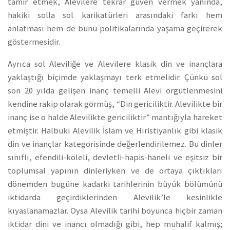
tamir etmek, Alevilere tekrar güven vermek yanında,
hakiki solla sol karikatürleri arasındaki farkı hem
anlatması hem de bunu politikalarında yaşama geçirerek
göstermesidir.
Ayrıca sol Aleviliğe ve Alevilere klasik din ve inançlara
yaklaştığı biçimde yaklaşmayı terk etmelidir. Çünkü sol
son 20 yılda gelişen inanç temelli Alevi örgütlenmesini
kendine rakip olarak görmüş, “Din gericiliktir. Alevilikte bir
inanç ise o halde Alevilikte gericiliktir” mantığıyla hareket
etmiştir. Halbuki Alevilik İslam ve Hıristiyanlık gibi klasik
din ve inançlar kategorisinde değerlendirilemez. Bu dinler
sınıflı, efendili-köleli, devletli-hapis-haneli ve eşitsiz bir
toplumsal yapının dinleriyken ve de ortaya çıktıkları
dönemden bugüne kadarki tarihlerinin büyük bölümünü
iktidarda geçirdiklerinden Alevilik’le kesinlikle
kıyaslanamazlar. Oysa Alevilik tarihi boyunca hiçbir zaman
iktidar dini ve inancı olmadığı gibi, hep muhalif kalmış;