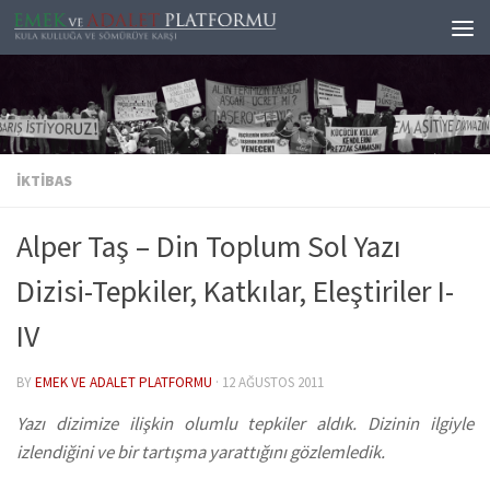
Skip to content
İKTIBAS
Alper Taş – Din Toplum Sol Yazı
Dizisi-Tepkiler, Katkılar, Eleştiriler I-
IV
BY
EMEK VE ADALET PLATFORMU
·
12 AĞUSTOS 2011
Yazı dizimize ilişkin olumlu tepkiler aldık. Dizinin ilgiyle
izlendiğini ve bir tartışma yarattığını gözlemledik.