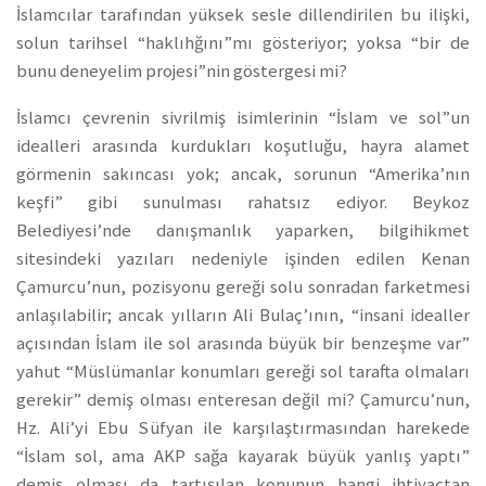
İslamcılar tarafından yüksek sesle dillendirilen bu ilişki,
solun tarihsel “haklıhğını”mı gösteriyor; yoksa “bir de
bunu deneyelim projesi”nin göstergesi mi?
İslamcı çevrenin sivrilmiş isimlerinin “İslam ve sol”un
idealleri arasında kurdukları koşutluğu, hayra alamet
görmenin sakıncası yok; ancak, sorunun “Amerika’nın
keşfi” gibi sunulması rahatsız ediyor. Beykoz
Belediyesi’nde danışmanlık yaparken, bilgihikmet
sitesindeki yazıları nedeniyle işinden edilen Kenan
Çamurcu’nun, pozisyonu gereği solu sonradan farketmesi
anlaşılabilir; ancak yılların Ali Bulaç’ının, “insani idealler
açısından İslam ile sol arasında büyük bir benzeşme var”
yahut “Müslümanlar konumları gereği sol tarafta olmaları
gerekir” demiş olması enteresan değil mi? Çamurcu’nun,
Hz. Ali’yi Ebu Süfyan ile karşılaştırmasından harekede
“İslam sol, ama AKP sağa kayarak büyük yanlış yaptı”
demiş olması da tartışılan konunun hangi ihtiyaçtan