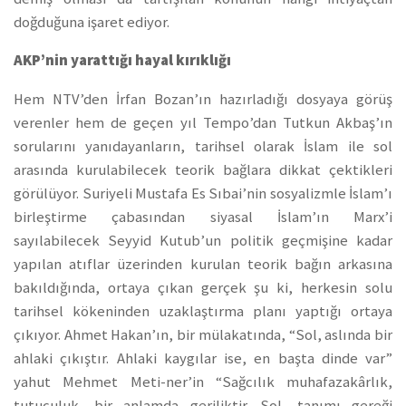
doğduğuna işaret ediyor.
AKP’nin yarattığı hayal kırıklığı
Hem NTV’den İrfan Bozan’ın hazırladığı dosyaya görüş
verenler hem de geçen yıl Tempo’dan Tutkun Akbaş’ın
sorularını yanıdayanların, tarihsel olarak İslam ile sol
arasında kurulabilecek teorik bağlara dikkat çektikleri
görülüyor. Suriyeli Mustafa Es Sıbai’nin sosyalizmle İslam’ı
birleştirme çabasından siyasal İslam’ın Marx’i
sayılabilecek Seyyid Kutub’un politik geçmişine kadar
yapılan atıflar üzerinden kurulan teorik bağın arkasına
bakıldığında, ortaya çıkan gerçek şu ki, herkesin solu
tarihsel kökeninden uzaklaştırma planı yaptığı ortaya
çıkıyor. Ahmet Hakan’ın, bir mülakatında, “Sol, aslında bir
ahlaki çıkıştır. Ahlaki kaygılar ise, en başta dinde var”
yahut Mehmet Meti-ner’in “Sağcılık muhafazakârlık,
tutuculuk, bir anlamda geriliktir. Sol, tanımı gereği