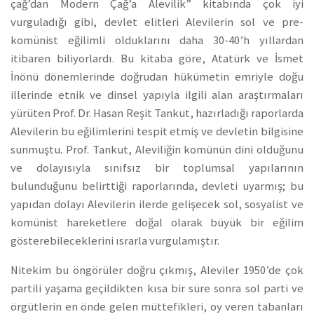
çağ’dan Modern Çağ’a Alevilik” kitabında çok iyi
vurguladığı gibi, devlet elitleri Alevilerin sol ve pre-
komünist eğilimli olduklarını daha 30-40’h yıllardan
itibaren biliyorlardı. Bu kitaba göre, Atatürk ve İsmet
İnönü dönemlerinde doğrudan hükümetin emriyle doğu
illerinde etnik ve dinsel yapıyla ilgili alan araştırmaları
yürüten Prof. Dr. Hasan Reşit Tankut, hazırladığı raporlarda
Alevilerin bu eğilimlerini tespit etmiş ve devletin bilgisine
sunmuştu. Prof. Tankut, Aleviliğin komünün dini olduğunu
ve dolayısıyla sınıfsız bir toplumsal yapılarının
bulunduğunu belirttiği raporlarında, devleti uyarmış; bu
yapıdan dolayı Alevilerin ilerde gelişecek sol, sosyalist ve
komünist hareketlere doğal olarak büyük bir eğilim
gösterebileceklerini ısrarla vurgulamıştır.
Nitekim bu öngörüler doğru çıkmış, Aleviler 1950’de çok
partili yaşama geçildikten kısa bir süre sonra sol parti ve
örgütlerin en önde gelen müttefikleri, oy veren tabanları