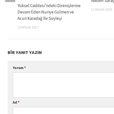
Neden Saraç
Yüksel Caddesi’ndeki Direnişlerine
12 NISAN 2025
Devam Eden Nuriye Gülmen ve
Acun Karadağ İle Söyleşi
10 NISAN 2017
BIR YANIT YAZIN
Yorum
*
Ad
*