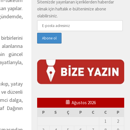
tim-tüketim
Sitemizde yayınlanan içeriklerden haberdar
an yapılar.
olmak için haftalık e-bültenimize abone
r gündemde,
olabilirsiniz.
irbirlerini
 alanlarına
min güncel
yatlarıyla,
ıkıp, yatay
 ve düzenli
imci dalga,
Ağustos 2026
af Dağının
P
S
Ç
P
C
C
P
1
2
ışmasından