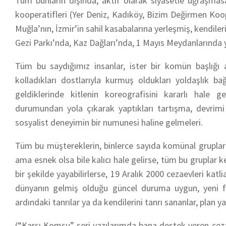
Tüm bunların dışında, aktif olarak siyasetle uğraşmasa
kooperatifleri (Yer Deniz, Kadıköy, Bizim Değirmen Koo
Muğla’nın, İzmir’in sahil kasabalarına yerleşmiş, kendi
Gezi Parkı’nda, Kaz Dağları’nda, 1 Mayıs Meydanlarında
Tüm bu saydığımız insanlar, ister bir komün başlığı al
kolladıkları dostlarıyla kurmuş oldukları yoldaşlık bağ
geldiklerinde kitlenin koreografisini kararlı hale 
durumundan yola çıkarak yaptıkları tartışma, devrimi m
sosyalist deneyimin bir numunesi haline gelmeleri.
Tüm bu müştereklerin, binlerce sayıda komünal grupların,
ama esnek olsa bile kalıcı hale gelirse, tüm bu gruplar ke
bir şekilde yayabilirlerse, 19 Aralık 2000 cezaevleri ka
dünyanın gelmiş olduğu güncel duruma uygun, yeni fo
ardındaki tanrılar ya da kendilerini tanrı sananlar, plan y
(“Karşı Komşu” seri yazılarımda bana destek veren ce