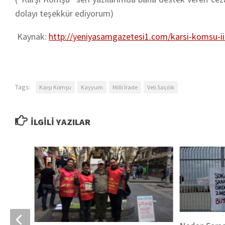
dolayı teşekkür ediyorum)
Kaynak:
http://yeniyasamgazetesi1.com/karsi-komsu-iii-s
Tags:
Karşı Komşu
Kayyum
Milli İrade
Veli Saçılık
İLGILI YAZILAR