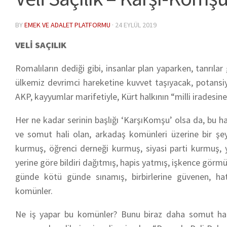
BY
EMEK VE ADALET PLATFORMU
·
24 EYLÜL 2019
VELİ SAÇILIK
Romalıların dediği gibi, insanlar plan yaparken, tanrı
ülkemiz devrimci hareketine kuvvet taşıyacak, potansi
AKP, kayyumlar marifetiyle, Kürt halkının “milli irades
Her ne kadar serinin başlığı ‘KarşıKomşu’ olsa da, bu h
ve somut hali olan, arkadaş komünleri üzerine bir şey
kurmuş, öğrenci derneği kurmuş, siyasi parti kurmuş, 
yerine göre bildiri dağıtmış, hapis yatmış, işkence görmüş
günde kötü günde sınamış, birbirlerine güvenen, hat
komünler.
Ne iş yapar bu komünler? Bunu biraz daha somut hale