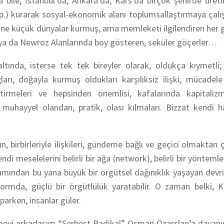
 bile, İstanbul’da, Ankara’da, Kars’da birçok şehirde üre
p.) kurarak sosyal-ekonomik alanı toplumsallaştırmaya çalış
lerine küçük dünyalar kurmuş, ama memleketi ilgilendiren he
 ya da Newroz Alanlarında boy gösteren, seküler göçerler…
tında, isterse tek tek bireyler olarak, oldukça kıymetli; b
ları, doğayla kurmuş oldukları karşılıksız ilişki, mücadele
getirmeleri ve hepsinden önemlisi, kafalarında kapitaliz
uhayyel olandan, pratik, olası kılmaları. Bizzat kendi ha
 birbirleriyle ilişkileri, gündeme bağlı ve geçici olmaktan ç
ndi meselelerini belirli bir ağa (network), belirli bir yöntemle
tliamından bu yana büyük bir örgütsel dağınıklık yaşayan devr
rmda, güçlü bir örgütlülük yaratabilir. O zaman belki, K
aparken, insanlar güler.
zaevi arkadaşım “Serbest Radikal” Osman Özarslan’a dayan