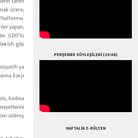
lerin tarım
lmak üzere,
 Platformu.
iler yapan,
ler. GDO’lu
ektifi gibi
PERŞEMBE SÖYLEŞILERI (20:00)
siyatifi ya
arına karşı
ini, kadına
ayetlerini
ten atılmış
HAFTALIK E-BÜLTEN