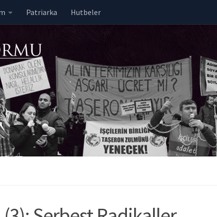
em
Patriarka
Hutbeler
 (3): Serbest Radikaller