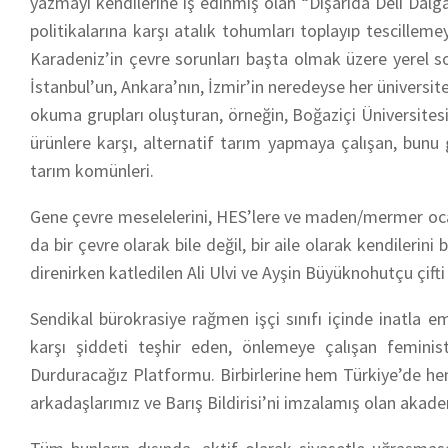
yazmayı kendilerine iş edinmiş olan “Dışarıda Deli Dalgal
politikalarına karşı atalık tohumları toplayıp tescille
Karadeniz’in çevre sorunları başta olmak üzere yerel s
İstanbul’un, Ankara’nın, İzmir’in neredeyse her üniversit
okuma grupları oluşturan, örneğin, Boğaziçi Üniversite
ürünlere karşı, alternatif tarım yapmaya çalışan, bunu
tarım komünleri.
Gene çevre meselelerini, HES’lere ve maden/mermer ocak
da bir çevre olarak bile değil, bir aile olarak kendilerin
direnirken katledilen Ali Ulvi ve Ayşin Büyüknohutçu çifti
Sendikal bürokrasiye rağmen işçi sınıfı içinde inatla e
karşı şiddeti teşhir eden, önlemeye çalışan feminist
Durduracağız Platformu. Birbirlerine hem Türkiye’de he
arkadaşlarımız ve Barış Bildirisi’ni imzalamış olan akad