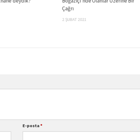
hane’deydik?
Boğaziçi’nde Olanlar Üzerine Bir
Çağrı
2 ŞUBAT 2021
E-posta
*