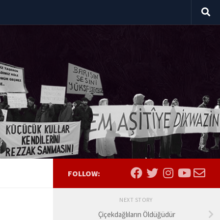
FOLLOW:
NEXT STORY
Çiçekdağlıların Öldüğüdür