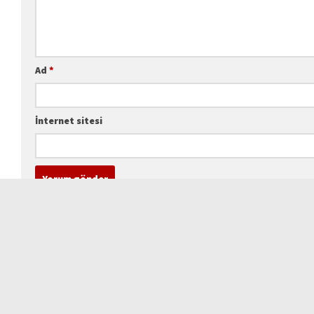
Ad
*
İnternet sitesi
Geçmişte EAP