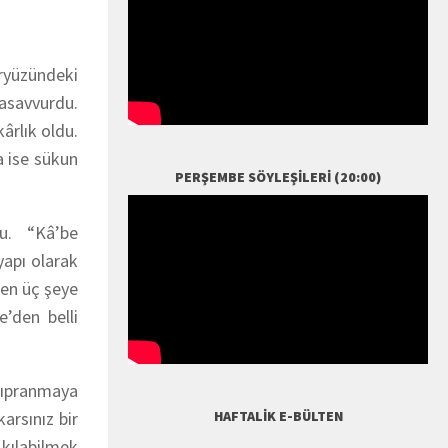
eryüzündeki
tasavvurdu.
ârlık oldu.
a ise sükun
PERŞEMBE SÖYLEŞILERI (20:00)
ttu. “Kâ’be
yapı olarak
ten üç şeye
e’den belli
 yıpranmaya
arsınız bir
HAFTALIK E-BÜLTEN
 kılabilmek