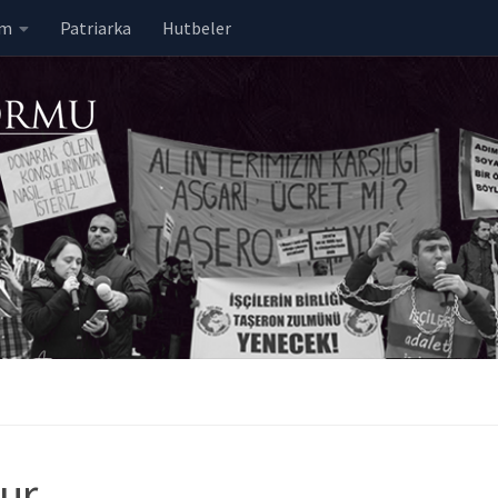
em
Patriarka
Hutbeler
vur