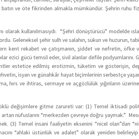
 batın ve öte fikrinden almakla mümkündür. Şehrin ruhu fizi
 olarak kullanılmasıydı. “Şehri dönüştürücü” modelde ıslah 
ordu. Geleneksel şehir sulh ve salahın, sükun ve huzurun, tab
odern kent rekabet ve çatışmanın, şiddet ve nefretin, öfke 
 ezici gücü temsil eder, sivil alanlar defile podyumlarını. Gü
ler estetize edilmiş erotizmin, tüketim ve gösterişin, de
 şehvetin, isyan ve günahkâr hayat biçimlerinin serbestçe yaşan
, hırs ve ihtiras, sermaye ve açgözlülük yığınların üzerine
klü değişimlere gitme zarureti var: (1) Temel iktisadi poli
n artan nüfuslarını “merkezden çevreye doğru yaymak.” Mese
mek. (3) Temel insani faaliyetin eksenini “nicel olan”dan “ni
cını “ahlaki üstünlük ve adalet” olarak yeniden belirleyi