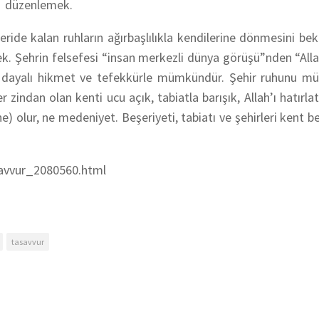
re düzenlemek.
ride kalan ruhların ağırbaşlılıkla kendilerine dönmesini be
k. Şehrin felsefesi “insan merkezli dünya görüşü”nden “All
e dayalı hikmet ve tefekkürle mümkündür. Şehir ruhunu müt
r zindan olan kenti ucu açık, tabiatla barışık, Allah’ı hatırl
olur, ne medeniyet. Beşeriyeti, tabiatı ve şehirleri kent be
savvur_2080560.html
tasavvur