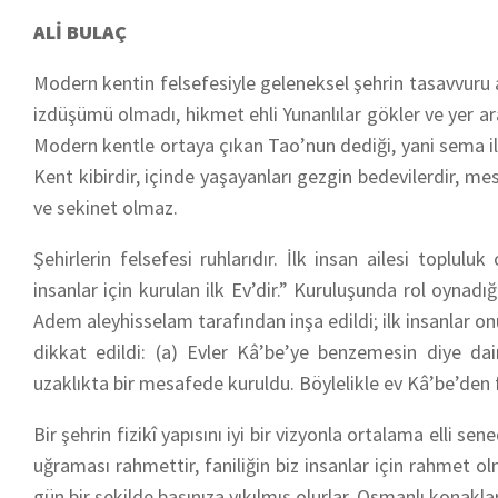
ALİ BULAÇ
Modern kentin felsefesiyle geleneksel şehrin tasavvuru a
izdüşümü olmadı, hikmet ehli Yunanlılar gökler ve yer ar
Modern kentle ortaya çıkan Tao’nun dediği, yani sema ile ç
Kent kibirdir, içinde yaşayanları gezgin bedevilerdir, mes
ve sekinet olmaz.
Şehirlerin felsefesi ruhlarıdır. İlk insan ailesi toplu
insanlar için kurulan ilk Ev’dir.” Kuruluşunda rol oynad
Adem aleyhisselam tarafından inşa edildi; ilk insanlar o
dikkat edildi: (a) Evler Kâ’be’ye benzemesin diye dair
uzaklıkta bir mesafede kuruldu. Böylelikle ev Kâ’be’den fa
Bir şehrin fizikî yapısını iyi bir vizyonla ortalama ell
uğraması rahmettir, faniliğin biz insanlar için rahmet 
gün bir şekilde başınıza yıkılmış olurlar. Osmanlı konakla