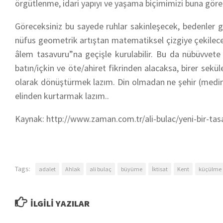
örgütlenme, idari yapıyı ve yaşama biçimimizi buna gö
Göreceksiniz bu sayede ruhlar sakinleşecek, bedenler ge
nüfus geometrik artıştan matematiksel çizgiye çekilece
âlem tasavuru”na geçişle kurulabilir. Bu da nübüvvet
batın/içkin ve öte/ahiret fikrinden alacaksa, birer seküle
olarak dönüştürmek lazım. Din olmadan ne şehir (medine) 
elinden kurtarmak lazım..
Kaynak: http://www.zaman.com.tr/ali-bulac/yeni-bir-ta
Tags:
adalet
Ahlak
ali bulaç
büyüme
İktisat
Kent
küçülme
İLGILI YAZILAR