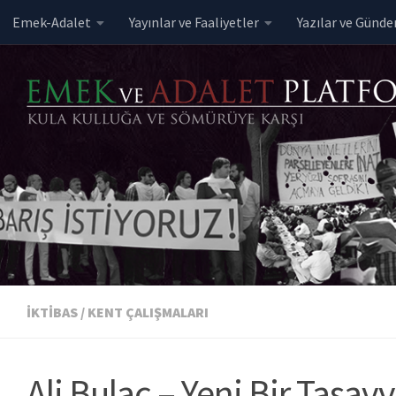
Emek-Adalet
Yayınlar ve Faaliyetler
Yazılar ve Günd
Skip to content
İKTIBAS
/
KENT ÇALIŞMALARI
Ali Bulaç – Yeni Bir Tasav