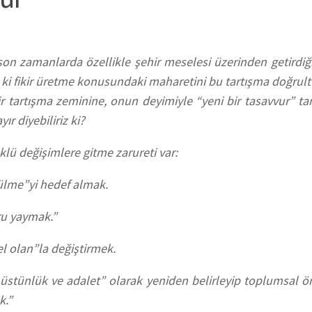
 zamanlarda özellikle şehir meselesi üzerinden getirdiği 
 ki fikir üretme konusundaki maharetini bu tartışma doğru
ir tartışma zeminine, onun deyimiyle “yeni bir tasavvur” ta
ır diyebiliriz ki?
klü değişimlere gitme zarureti var:
çülme”yi hedef almak.
ru yaymak.”
el olan”la değiştirmek.
 üstünlük ve adalet” olarak yeniden belirleyip toplumsal ö
k.”