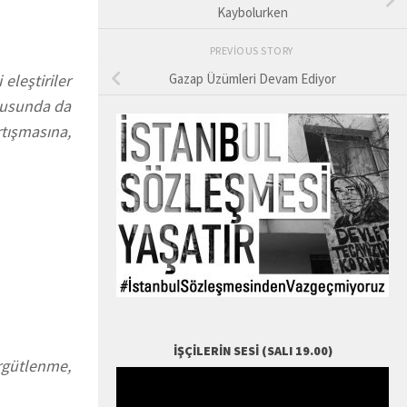
Kaybolurken
PREVIOUS STORY
eleştiriler
Gazap Üzümleri Devam Ediyor
ltusunda da
rtışmasına,
İŞÇILERIN SESI (SALI 19.00)
rgütlenme,