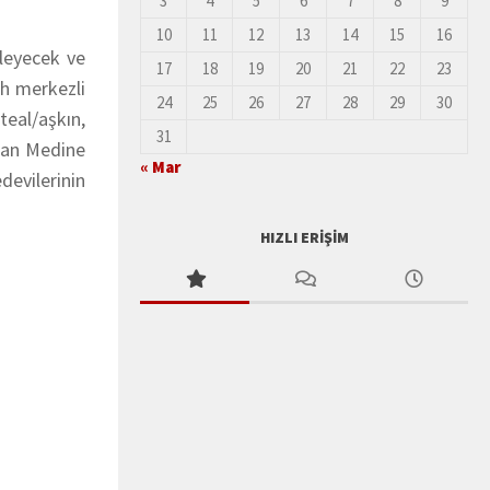
3
4
5
6
7
8
9
10
11
12
13
14
15
16
kleyecek ve
17
18
19
20
21
22
23
ah merkezli
24
25
26
27
28
29
30
eal/aşkın,
31
atan Medine
« Mar
devilerinin
HIZLI ERIŞIM