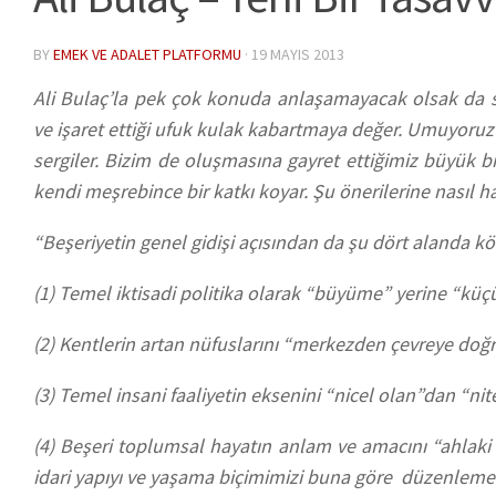
BY
EMEK VE ADALET PLATFORMU
·
19 MAYIS 2013
Ali Bulaç’la pek çok konuda anlaşamayacak olsak da son
ve işaret ettiği ufuk kulak kabartmaya değer. Umuyoruz
sergiler. Bizim de oluşmasına gayret ettiğimiz büyük b
kendi meşrebince bir katkı koyar. Şu önerilerine nasıl hay
“Beşeriyetin genel gidişi açısından da şu dört alanda kö
(1) Temel iktisadi politika olarak “büyüme” yerine “kü
(2) Kentlerin artan nüfuslarını “merkezden çevreye doğ
(3) Temel insani faaliyetin eksenini “nicel olan”dan “nit
(4) Beşeri toplumsal hayatın anlam ve amacını “ahlaki
idari yapıyı ve yaşama biçimimizi buna göre düzenleme