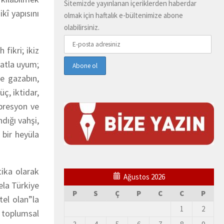
Sitemizde yayınlanan içeriklerden haberdar
kî yapısını
olmak için haftalık e-bültenimize abone
olabilirsiniz.
fikri; ikiz
iatla uyum;
ve gazabın,
ç, iktidar,
presyon ve
dığı vahşi,
 bir heyüla
tika olarak
Ağustos 2026
la Türkiye
P
S
Ç
P
C
C
P
tel olan”la
1
2
p toplumsal