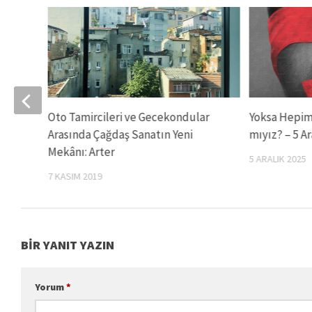
Oto Tamircileri ve Gecekondular
Yoksa Hepimi
Arasında Çağdaş Sanatın Yeni
mıyız? – 5 A
Mekânı: Arter
5 ARALIK 2025
7 KASIM 2019
BIR YANIT YAZIN
Yorum
*