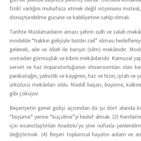
fizikî varlığını muhafaza etmek değil vizyonunu müteal,
dönüştürebilme gücüne ve kabiliyetine sahip olmalı.
Tarihte Müslümanların amacı şehrin sulh ve salah mekânı
modelde “hakkın gelişiyle batılın zail” olması hedefleniy
gelenek, aile ve Allah ile barışın (silm) mekânıdır. M
sonradan görmüşlük ve kibrin mekânlarıdır. Kamusal yapılar
servet ve haz imparatorluğunun showroomları olan kent
panikatağın, yalnızlık ve kaygının, haz ve hızın, iştah ve
ürkütücü mekânları oldu. Maddî başarı, büyüme, kalkınma
gibi çöküyor.
Beşeriyetin genel gidişi açısından da şu dört alanda kö
“büyüme” yerine “küçülme”yi hedef almak. (2) Kentleri
için insanızlaştırılan Anadolu’yu yine nüfusla şenlendir
değiştirmek. (4) Beşeri toplumsal hayatın anlam ve ama