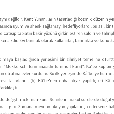
ynı değildir. Kent Yunanlıların tasarladığı kozmik düzenin y
asında uyum ve ahenk sağlamayı hedefliyorlardı, bu asil bir 
atışıp tabiatın bakir yüzünü çirkinleştiren saldırı ve tahripk
kensizdir. Evi barınak olarak kullanırlar, barınakta ve konutt
luk olmaya başladığında yerleşimi bir zihniyet temeline otur
ığı “Mekke şehirlerin anasıdır (ümmü’l-kura)”. Kâ’be küp bir 
nun etrafına evler kurdular. Bu ilk yerleşimde Kâ’be’ye hürme
evi tasarlandı; (b) Kâ’be’den daha alçak yapıldı; (c) Kâ’b
rklılaştı.
i senede değiştirmek mümkün. Şehirlerin makul sürelerde doğal
olması gibi. Zamana meydan okuyan yapılar inşa ederseniz bak
rı ahşaptandır, camiler, saraylar, çeşmeler taştan. Şehri kalıcı