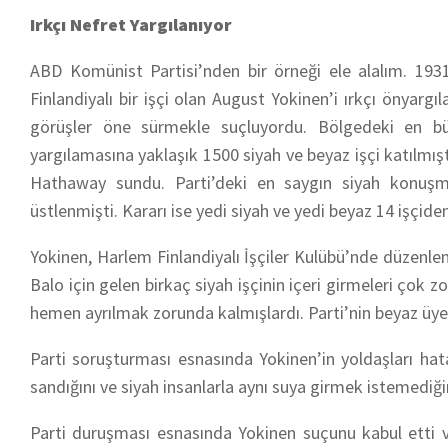
Irkçı Nefret Yargılanıyor
ABD Komünist Partisi’nden bir örneği ele alalım. 1931 
Finlandiyalı bir işçi olan August Yokinen’i ırkçı önyargı
görüşler öne sürmekle suçluyordu. Bölgedeki en büy
yargılamasına yaklaşık 1500 siyah ve beyaz işçi katılm
Hathaway sundu. Parti’deki en saygın siyah konuşma
üstlenmişti. Kararı ise yedi siyah ve yedi beyaz 14 işçiden
Yokinen, Harlem Finlandiyalı İşçiler Kulübü’nde düzenlen
Balo için gelen birkaç siyah işçinin içeri girmeleri çok z
hemen ayrılmak zorunda kalmışlardı. Parti’nin beyaz üye
Parti soruşturması esnasında Yokinen’in yoldaşları hatal
sandığını ve siyah insanlarla aynı suya girmek istemediğ
Parti duruşması esnasında Yokinen suçunu kabul etti 