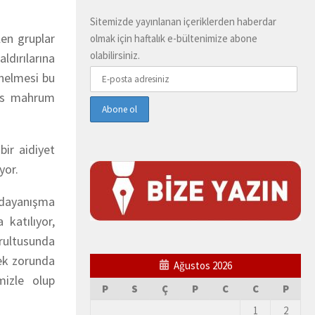
Sitemizde yayınlanan içeriklerden haberdar
len gruplar
olmak için haftalık e-bültenimize abone
olabilirsiniz.
ldırılarına
önelmesi bu
sas mahrum
 bir aidiyet
yor.
i dayanışma
 katılıyor,
ğrultusunda
mek zorunda
Ağustos 2026
mizle olup
P
S
Ç
P
C
C
P
1
2