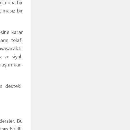
çin ona bir
cımasız bir
esine karar
rını telafi
avaşacaktı.
z ve siyah
önüş imkanı
n destekli
dersler. Bu
ın birliği,