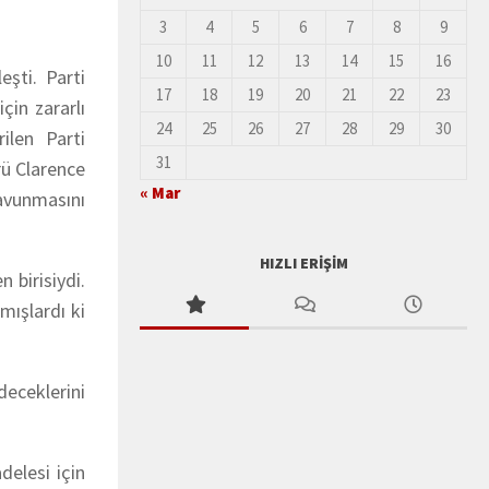
3
4
5
6
7
8
9
10
11
12
13
14
15
16
eşti. Parti
17
18
19
20
21
22
23
çin zararlı
24
25
26
27
28
29
30
ilen Parti
31
rü Clarence
« Mar
avunmasını
HIZLI ERIŞIM
 birisiydi.
mışlardı ki
deceklerini
.
elesi için