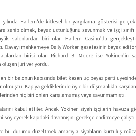
yılında Harlem’de kitlesel bir yargılama gösterisi gerçekl
lara sahip olmak, beyaz üstünlüğünü savunmak ve işçi sınıfı i
ük salonlardan biri olan Harlem Casino’da gerçekleştir
ıştı. Davayı mahkemeye
Daily Worker
gazetesinin beyaz editö
cılardan birisi olan Richard B. Moore ise Yokinen’in s
 oluşan jüri veriyordu.
en bir balonun kapısında bilet kesen üç beyaz parti üyesinden
or olmuştu. Kapıya geldiklerinde öyle bir düşmanlıkla karşılan
lerinden hiç biri onları karşılamamış veya savunmamıştı.
arını kabul ettiler. Ancak Yokinen siyah işçilerin havuza gi
ini söyleyerek kapıdaki davranışını gerekçelendirmeye çalıştı
ve bu durumu düzeltmek amacıyla siyahların kurtuluş mücad