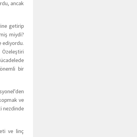
ordu, ancak
u.
ine getirip
lmiş miydi?
e ediyordu.
 Özeleştiri
 mücadelede
önemli bir
asyonel’den
n kopmak ve
ti nezdinde
ti ve linç