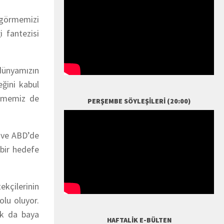
u görmemizi
i fantezisi
dünyamızın
eğini kabul
etmemiz de
PERŞEMBE SÖYLEŞILERI (20:00)
e ve ABD’de
bir hedefe
ekçilerinin
olu oluyor.
ak da baya
HAFTALIK E-BÜLTEN