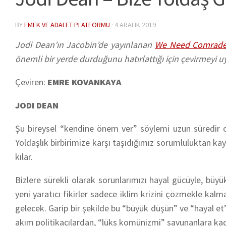
BY
EMEK VE ADALET PLATFORMU
·
4 ARALIK 2019
Jodi Dean’ın Jacobin’de yayınlanan
We Need Comrad
önemli bir yerde durduğunu hatırlattığı için çevirmeyi 
Çeviren:
EMRE KOVANKAYA
JODI DEAN
Şu bireysel “kendine önem ver” söylemi uzun süredir or
Yoldaşlık birbirimize karşı taşıdığımız sorumluluktan ka
kılar.
Bizlere sürekli olarak sorunlarımızı hayal gücüyle, büyük
yeni yaratıcı fikirler sadece iklim krizini çözmekle kalma
gelecek. Garip bir şekilde bu “büyük düşün” ve “hayal et”
akım politikacılardan, “lüks komünizmi” savunanlara kada