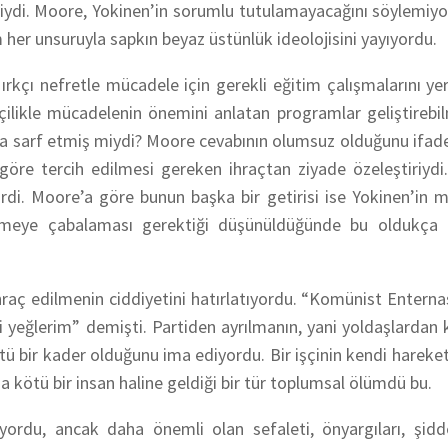
vaziydi. Moore, Yokinen’in sorumlu tutulamayacağını söylemiy
 her unsuruyla sapkın beyaz üstünlük ideolojisini yayıyord
ırkçı nefretle mücadele için gerekli eğitim çalışmalarını yer
nççilikle mücadelenin önemini anlatan programlar geliştirebi
aba sarf etmiş miydi? Moore cevabının olumsuz olduğunu ifad
göre tercih edilmesi gereken ihraçtan ziyade özeleştiriydi.
ilirdi. Moore’a göre bunun başka bir getirisi ise Yokinen’in
 etmeye çabalaması gerektiği düşünüldüğünde bu oldukça 
hraç edilmenin ciddiyetini hatırlatıyordu. “Komünist Entern
ni yeğlerim” demişti. Partiden ayrılmanın, yani yoldaşlarda
ü bir kader olduğunu ima ediyordu. Bir işçinin kendi hareke
ha kötü bir insan haline geldiği bir tür toplumsal ölümdü bu.
yordu, ancak daha önemli olan sefaleti, önyargıları, şidde