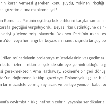
in karar vermesi gereken konu şuydu, Yokinen ırkçılığı
ksa gözetim altına mı alınmalıydı?
 Komünist Partinin eşitlikçi beklentilerini karşılamamasını
 tarafa geçtiğini vurguluyordu. Beyaz ırkın üstünlüğüne dair 
vaziyi güçlendirmiş oluyordu. Yokinen Parti’nin ırksal eşi
 Parti’den veya herhangi bir beyazdan ihanet dışında bir şey
ürdürülen mücadelenin proletarya mücadelesinin vazgeçilmez 
 bütün izlerini etkin bir şekilde silmeye yeminli olduğunu
ilmesi gerekmektedir. Ama Hathaway, Yokinen’e bir geri dönü
tor
’un dağıtımına katılıp gazeteye Finlandiyalı İşçiler Ku
in bir mücadele vermiş sayılacak ve partiye yeniden kabul e
ıfa çevirmiştir. Irkçı nefretin zehrini yayanlar sendikalarla