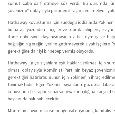
somut çaba sarf etmeye söz verdi. Bu durumda jürin
şovenizmi” dolayısıyla partiden ihraç mı edilmeliydi, yo
Hathaway kovuşturma için sunduğu iddialarda Yokinen’in
bu hatası yüzünden linççiler ve toprak sahipleriyle aynı
ifade dahi sınıf dayanışmasının altını oymuş ve burju
bağlılığının gereğini yerine getirmeyerek siyah işçilere
gerektiğine dair iyi bir sebep vermiş oluyordu.
Hathaway jüriye siyahlara eşit haklar verilmesi için s
olması dolayısıyla Komünist Parti’nin beyaz şovenizmin
gerektiğini hatırlatır. Bunun için Yokinen’in ihraç ed
tanımaktadır. Eğer Yokinen siyahların gazetesi
Libera
konusunda bir rapor sunarsa beyaz ırkçılığına karşı etk
başvuruda bulunabilecektir.
Moore’un savunması ise odağı asıl düşmana, kapitalist sın