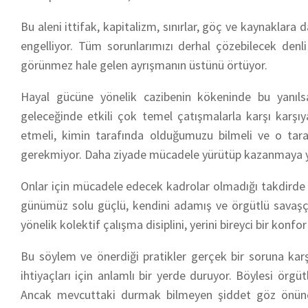
Bu aleni ittifak, kapitalizm, sınırlar, göç ve kaynaklar
engelliyor. Tüm sorunlarımızı derhal çözebilecek denli 
görünmez hale gelen ayrışmanın üstünü örtüyor.
Hayal gücüne yönelik cazibenin kökeninde bu yanıl
geleceğinde etkili çok temel çatışmalarla karşı karşıy
etmeli, kimin tarafında olduğumuzu bilmeli ve o tar
gerekmiyor. Daha ziyade mücadele yürütüp kazanmaya ye
Onlar için mücadele edecek kadrolar olmadığı takdirde bü
günümüz solu güçlü, kendini adamış ve örgütlü savaşçı
yönelik kolektif çalışma disiplini, yerini bireyci bir kon
Bu söylem ve önerdiği pratikler gerçek bir soruna karşılı
ihtiyaçları için anlamlı bir yerde duruyor. Böylesi örgü
Ancak mevcuttaki durmak bilmeyen şiddet göz önüne