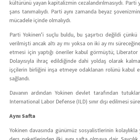
kültürünü yayan kapitalizmin cezalandırılmasıydı. Parti 
şans tanımalıydı. Parti aynı zamanda beyaz şovenizmine
mücadele içinde olmalıydı.
Parti Yokinen’i suçlu buldu, bu şaşırtıcı değildi çünk
verilmişti ancak altı ay mı yoksa on iki ay mı süreceğine
etmesi için yaptığı öneriler kabul görmüştü;
Liberator
Dolayısıyla ihraç edildiğinde dahi yoldaş olarak kal
işçilerin birliğini inşa etmeye odaklanan rolünü kabul e
sağlandı.
Davanın ardından Yokinen devlet tarafından tutuklan
International Labor Defense (ILD) sınır dışı edilmesi sü
Aynı Safta
Yokinen davasında günümüz sosyalistlerinin kolaylıkla ye
ders paketlerinden ilki aynı safta olmaya dair. Savcılık