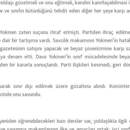
yoldaşı gözetmeli ve onu eğitmeli, kendini kanıtlayabilmesi i
 ve sınıfın bütünlüğünü tehdit eden diğer her şeye karşı a
ü Yokinen zaten suçunu itiraf etmişti. Partiden ihraç edilm
 dair bir tartışma vardı. Savcılık makamının Yokinen’in hatala
gazetesinin satışını yapacak ve beyaz şovenizmine karşı s
maya devam etti. Dava Yokinen’in sınıf mücadelesinde beya
den bir kararla sonuçlandı. Parti ilişkileri kesmedi, geri d
arak sınır dışı edilmek üzere gözaltına alındı. Kominter
recinde onu savundu.
niden öğrenebilecekleri bazı dersler var, yoldaşlıkla ilgili 
 ve savunma makamlarının ilke ve amaçları ortak; işçi sınıfın