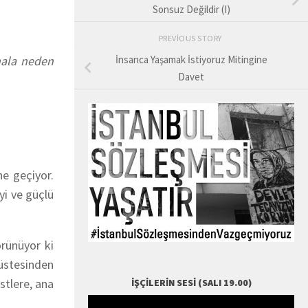
Sonsuz Değildir (I)
PREVIOUS STORY
hala neden
İnsanca Yaşamak İstiyoruz Mitingine
Davet
ne geçiyor.
yi ve güçlü
örünüyor ki
 üstesinden
stlere, ana
İŞÇILERIN SESI (SALI 19.00)