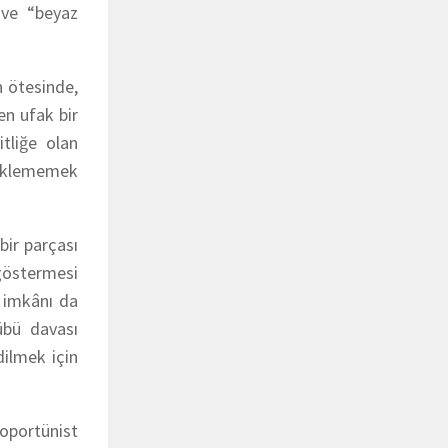
 ve “beyaz
n ötesinde,
en ufak bir
tliğe olan
 beklememek
bir parçası
 göstermesi
ş imkânı da
lübü davası
dilmek için
 oportünist