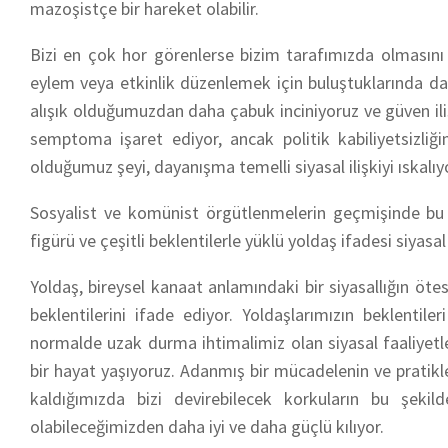
mazoşistçe bir hareket olabilir.
Bizi en çok hor görenlerse bizim tarafımızda olmasını 
eylem veya etkinlik düzenlemek için buluştuklarında da ay
alışık olduğumuzdan daha çabuk inciniyoruz ve güven il
semptoma işaret ediyor, ancak politik kabiliyetsizli
olduğumuz şeyi, dayanışma temelli siyasal ilişkiyi ıskalıy
Sosyalist ve komünist örgütlenmelerin geçmişinde bu il
figürü ve çeşitli beklentilerle yüklü
yoldaş
ifadesi siyasal
Yoldaş
,
bireysel kanaat anlamındaki bir siyasallığın öte
beklentilerini ifade ediyor. Yoldaşlarımızın beklentiler
normalde uzak durma ihtimalimiz olan siyasal faaliyetl
bir hayat yaşıyoruz. Adanmış bir mücadelenin ve pratik
kaldığımızda bizi devirebilecek korkuların bu şekild
olabileceğimizden daha iyi ve daha güçlü kılıyor.