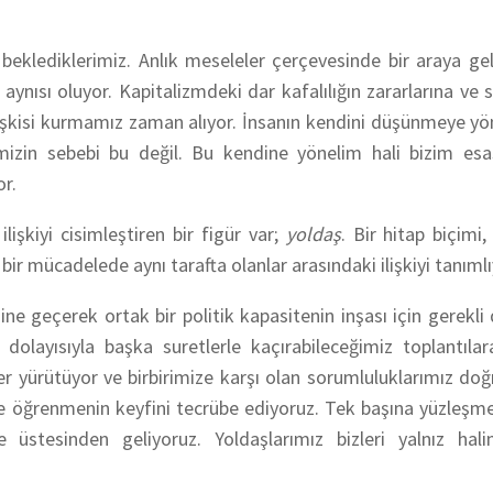
beklediklerimiz. Anlık meseleler çerçevesinde bir araya ge
nısı oluyor. Kapitalizmdeki dar kafalılığın zararlarına ve sa
işkisi kurmamız zaman alıyor. İnsanın kendini düşünmeye y
ğimizin sebebi bu değil. Bu kendine yönelim hali bizim e
or.
işkiyi cisimleştiren bir figür var;
yoldaş
. Bir hitap biçimi,
 bir mücadelede aynı tarafta olanlar arasındaki ilişkiyi tanımlı
sine geçerek ortak bir politik kapasitenin inşası için gerekl
i dolayısıyla başka suretlerle kaçırabileceğimiz toplantılara
er yürütüyor ve birbirimize karşı olan sorumluluklarımız do
le öğrenmenin keyfini tecrübe ediyoruz. Tek başına yüzleş
e üstesinden geliyoruz. Yoldaşlarımız bizleri yalnız hali