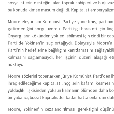
sosyalistlerin desteğini alan toprak sahipleri ve burju
bu konuda kimse masum değildi. Kapitalist emperyalizm
Moore eleştirisini Komünist Partiye yöneltmiş, partinin 
getirmediğini sorguluyordu. Parti işçi hareketi için li
Önyargıların kökünden yok edilebilmesi için ciddi bir ç
Parti de Yokinen’in suç ortağıydı. Dolayısıyla Moore’a 
Parti’nin hedeflerine bağlılığını kanıtlamasını sağlayab
kalmasını sağlamasıydı, her işçinin düzeni alaşağı
noktaydı.
Moore sözlerini toparlarken jüriye Komünist Parti’den i
ihraç edileceğime kapitalist linççilerin kafamı kesmesi
yoldaşlık ilişkisinden yoksun kalmanın ölümden daha köt
bir yabancı, bizzat kapitalistler kadar hatta onlardan da
Moore, Yokinen’in cezalandırılması gerektiğini düşünü