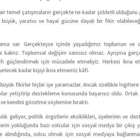
a dair temel çatışmaların gerçekte ne kadar şiddetli olduğun
büyük, yaratıcı ve hayal gücüne dayalı bir fikir olabileceğ
sama var. Gerçekteyse içinde yaşadığımız toplumun ve 
a kalırız. Toplumsal değişim sancısız olmaz. Ayrışma gerç
afı güçlendirmek için mücadele etmeliyiz. Herkesi ikna 
tecek kadar kişiyi ikna etmemiz kâfi.
yük fikirler hiçbir işe yaramazlar. Ancak özellikle İngilter
lar yetiştirip destekleme konusunda başarısız oldu. Ortak 
for ve kendini gözetme söylemine bıraktı.
k geliyor, politik örgütlerin eksiklikleri, üyelerinin ve dest
tlerin yokluğunda bazı solcular için sosyal medya bir çıkış y
 alındığında, solcu olmak için sosyal medyaya bağlanm