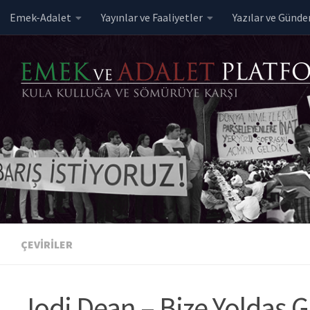
Emek-Adalet
Yayınlar ve Faaliyetler
Yazılar ve Günd
Skip to content
ÇEVIRILER
Jodi Dean – Bize Yoldaş 