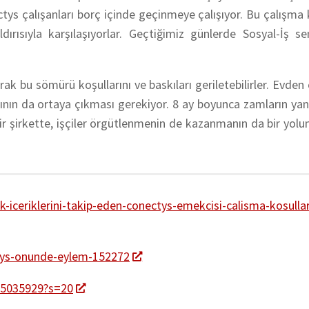
ys çalışanları borç içinde geçinmeye çalışıyor. Bu çalışma 
ırısıyla karşılaşıyorlar. Geçtiğimiz günlerde Sosyal-İş s
rak bu sömürü koşullarını ve baskıları geriletebilirler. Evden
rının da ortaya çıkması gerekiyor. 8 ay boyunca zamların yan
ir şirkette, işçiler örgütlenmenin de kazanmanın da bir yolu
k-iceriklerini-takip-eden-conectys-emekcisi-calisma-kosullar
ectys-onunde-eylem-152272
885035929?s=20