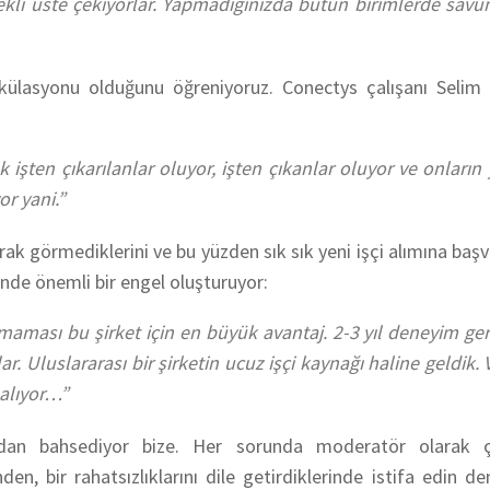
ürekli üste çekiyorlar. Yapmadığınızda bütün birimlerde savu
irkülasyonu olduğunu öğreniyoruz. Conectys çalışanı Selim 
 işten çıkarılanlar oluyor, işten çıkanlar oluyor ve onların
or yani.”
arak görmediklerini ve bu yüzden sık sık yeni işçi alımına başv
de önemli bir engel oluşturuyor:
ması bu şirket için en büyük avantaj. 2-3 yıl deneyim ger
rlar. Uluslararası bir şirketin ucuz işçi kaynağı haline geldik.
 alıyor…”
arından bahsediyor bize. Her sorunda moderatör olarak ça
n, bir rahatsızlıklarını dile getirdiklerinde istifa edin 