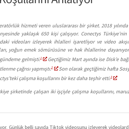
atörlük hizmeti veren uluslararası bir şirket. 2018 yılında
nyesinde yaklaşık 650 kişi çalışıyor. Conectys Türkiye’ni
aki videoları izleyerek ihlalleri işaretliyor ve video akı
arları, yoğun emek sömürüsüne ve hak ihlallerine dayanıyor
 gündeme gelmişti.
1
Geçtiğimiz Mart ayında ise Disk’e bağl
tlenme çağrısı yapmıştı.
2
Son olarak geçtiğimiz hafta Sosy
tys’teki çalışma koşullarını bir kez daha teşhir etti.
3
e şirketinde çalışan iki işçiyle çalışma koşullarını, maruz
yor. Günlük belli sayıda Tiktok videosunu izleyerek videolardak