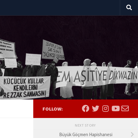
FOLLOW:
NEXT STORY
Büyük Göçmen Hapishanesi