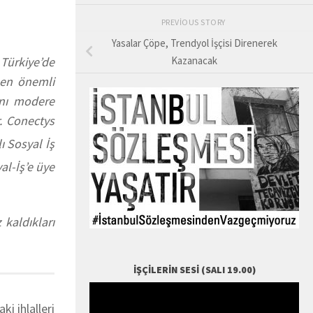
PREVIOUS STORY
Yasalar Çöpe, Trendyol İşçisi Direnerek
 Türkiye’de
Kazanacak
n en önemli
şını modere
. Conectys
ı Sosyal İş
al-İş’e üye
 kaldıkları
İŞÇILERIN SESI (SALI 19.00)
i ihlalleri