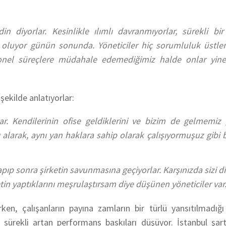
n diyorlar. Kesinlikle ılımlı davranmıyorlar, sürekli bir
luyor günün sonunda. Yöneticiler hiç sorumluluk üstlen
yonel süreçlere müdahale edemediğimiz halde onlar yin
 şekilde anlatıyorlar:
ar. Kendilerinin ofise geldiklerini ve bizim de gelmemiz g
ı alarak, aynı yan haklara sahip olarak çalışıyormuşuz gibi 
ıp sonra şirketin savunmasına geçiyorlar. Karşınızda sizi di
etin yaptıklarını meşrulaştırsam diye düşünen yöneticiler var.
en, çalışanların payına zamların bir türlü yansıtılmadığı
 sürekli artan performans baskıları düşüyor. İstanbul şart