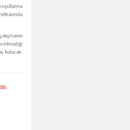
koşullarına
endikasında
 çalışmanın
sıtılmadığı
nu bulacak.
ini-