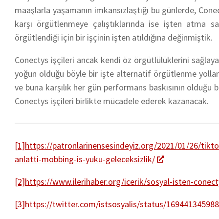
maaşlarla yaşamanın imkansızlaştığı bu günlerde, Conect
karşı örgütlenmeye çalıştıklarında ise işten atma sald
örgütlendiği için bir işçinin işten atıldığına değinmiştik.
Conectys işçileri ancak kendi öz örgütlülüklerini sağlaya
yoğun olduğu böyle bir işte alternatif örgütlenme yolla
ve buna karşılık her gün performans baskısının olduğu b
Conectys işçileri birlikte mücadele ederek kazanacak.
[1]https://patronlarinensesindeyiz.org/2021/01/26/tikto
anlatti-mobbing-is-yuku-geleceksizlik/
[2]https://www.ilerihaber.org/icerik/sosyal-isten-con
[3]https://twitter.com/istsosyalis/status/1694413459