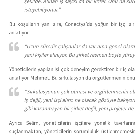
şekilde. Alınan iş sayısı da bir kriter. Onu da s
isteyebiliyorlar.”
Bu koşulların yanı sıra, Conectys’da yoğun bir işçi s
anlatıyor:
“Uzun süredir çalışanlar da var ama genel olarak
yeni kişiler alınıyor. Bu şirket resmen böyle yürüy
Yöneticilerin yapılan işi çok deneyim gerektiren bir iş ol
anlatıyor Mehmet. Bu sirkülasyon da örgütlenmenin önün
“Sirkülasyonun çok olması ve örgütlenmenin olma
iş değil, yeni işçi alırız ne olacak gözüyle bakıyo
gibi kazanmayan bir şirket değil, yeni projeler de
Ayrıca Selim, yöneticilerin işçilere yönelik tavırl
suçlanmaktan, yöneticilerin sorumluluk üstlenmemesinde