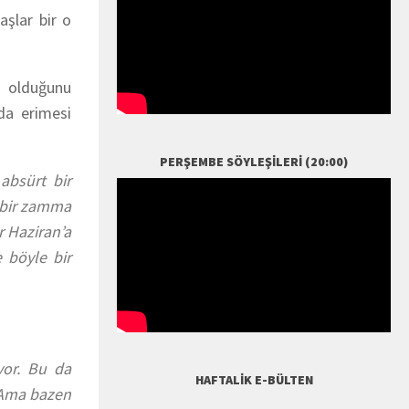
aşlar bir o
ı olduğunu
da erimesi
PERŞEMBE SÖYLEŞILERI (20:00)
absürt bir
 bir zamma
r Haziran’a
e böyle bir
yor. Bu da
HAFTALIK E-BÜLTEN
. Ama bazen