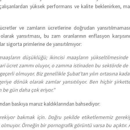
çalışanlardan yüksek performans ve kalite beklenirken, ma
ücretler ve zamların ücretlerine doğrudan yansıtılmamas
 olarak yansıtması, bu zam oranlarının enflasyon karşısın
r sigorta primlerine de yansıtılmıyor:
aşların düşüklüğü; ikincisi maaşların yükseltilmesinde 
gari ücret zammı oluyor, o zamma istinaden bu sektörde de
eçerli olmuyor. Biz genellikle Şubat’tan yılın ortasına kada
eriye dönük olarak zamlar yansıtılıyor. Ben hiçbir şirkett
n be gün daha çok eriyor.”
ından baskıya maruz kaldıklarından bahsediyor:
kiyor bakmak için. Doğru şekilde etiketlememiz gereki
çık olmuyor. Örneğin bir pornografik görüntü varsa bu açıktır