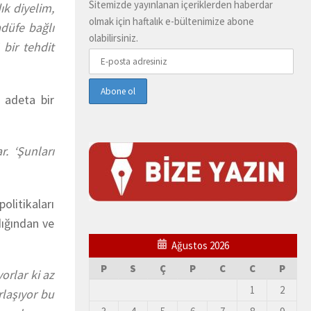
Sitemizde yayınlanan içeriklerden haberdar
ık diyelim,
olmak için haftalık e-bültenimize abone
adüfe bağlı
olabilirsiniz.
bir tehdit
i adeta bir
. ‘Şunları
olitikaları
dığından ve
Ağustos 2026
P
S
Ç
P
C
C
P
orlar ki az
1
2
rlaşıyor bu