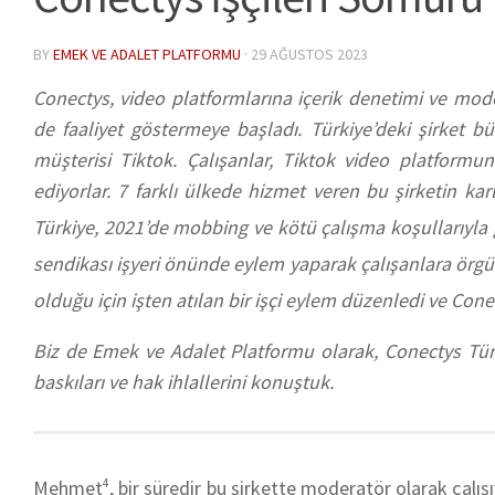
BY
EMEK VE ADALET PLATFORMU
·
29 AĞUSTOS 2023
Conectys, video platformlarına içerik denetimi ve moder
de faaliyet göstermeye başladı. Türkiye’deki şirket bü
müşterisi Tiktok. Çalışanlar, Tiktok video platformund
ediyorlar. 7 farklı ülkede hizmet veren bu şirketin k
Türkiye, 2021’de mobbing ve kötü çalışma koşullarıyla
sendikası işyeri önünde eylem yaparak çalışanlara örgü
olduğu için işten atılan bir işçi eylem düzenledi ve Conec
Biz de Emek ve Adalet Platformu olarak, Conectys Türkiy
baskıları ve hak ihlallerini konuştuk.
Mehmet
4
, bir süredir bu şirkette moderatör olarak çalışı