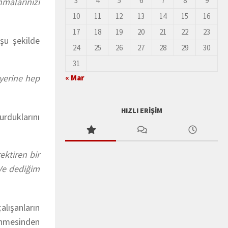
3
4
5
6
7
8
9
nmalarınızı
10
11
12
13
14
15
16
17
18
19
20
21
22
23
şu şekilde
24
25
26
27
28
29
30
31
 yerine hep
« Mar
HIZLI ERIŞIM
urduklarını
ektiren bir
 Ve dediğim
lışanların
denmesinden