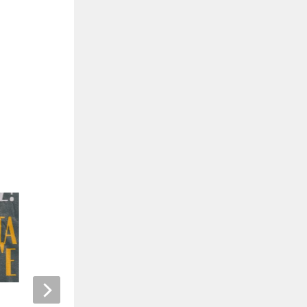
TikTok’ta İşçi Sınıfının Temsili: