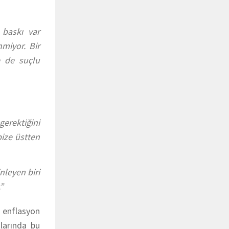
 baskı var
miyor. Bir
e de suçlu
erektiğini
bize üstten
nleyen biri
”
 enflasyon
larında bu