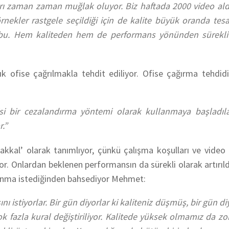
ları zaman zaman muğlak oluyor. Biz haftada 2000 video ald
rnekler rastgele seçildiği için de kalite büyük oranda tes
bu. Hem kaliteden hem de performans yönünden sürekli 
ık ofise çağrılmakla tehdit ediliyor. Ofise çağırma tehdid
i bir cezalandırma yöntemi olarak kullanmaya başladılar
r.”
kal’ olarak tanımlıyor, çünkü çalışma koşulları ve video p
iyor. Onlardan beklenen performansın da sürekli olarak artırıl
unma istediğinden bahsediyor Mehmet:
istiyorlar. Bir gün diyorlar ki kaliteniz düşmüş, bir gün diy
ok fazla kural değiştiriliyor. Kalitede yüksek olmamız da zo