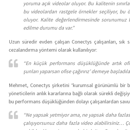
yoruma açık videolar oluyor. Bu kalitenin sınır
bu videolardan rastgele örnekler seçiliyor, bu ö
oluyor. Kalite değerlendirmesinde sorunumuz 
edilme durumu da var.”
Uzun süredir evden çalışan Conectys çalışanları, sık s
cezalandırma yöntemi olarak kullanılıyor:
“En küçük performans düşüklüğünde artık ofis
şunları yaparsan ofise çağırırız’ demeye başladıla
Mehmet, Conectys şirketini ‘kurumsal görünümlü bir bak
yöneticilerin anlık kararlarına bağlı olarak sürekli değiş
bu performans düşüklüğünden dolayı çalışanlardan sav
“Ne yapsak yetmiyor ama, ne yapsak daha fazlasını 
çalışıyorsunuz daha fazla video alabilirsiniz… Ç