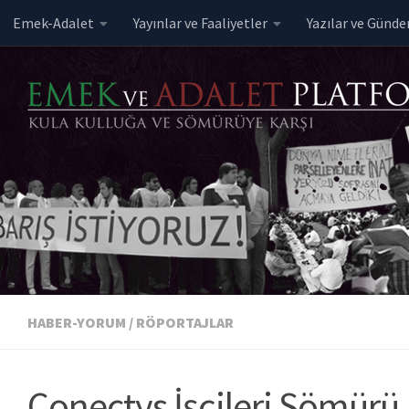
Emek-Adalet
Yayınlar ve Faaliyetler
Yazılar ve Günd
Skip to content
HABER-YORUM
/
RÖPORTAJLAR
Conectys İşçileri Sömürü 