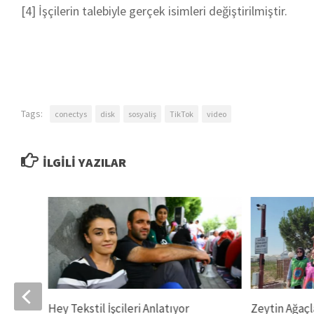
[4]
İşçilerin talebiyle gerçek isimleri değiştirilmiştir.
Tags:
conectys
disk
sosyaliş
TikTok
video
İLGILI YAZILAR
Hey Tekstil İşcileri Anlatıyor
Zeytin Ağaçl