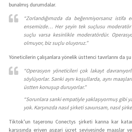
bunalmış durumdalar.
“Zorlandığımızda da beğenmiyorsanız istifa edi
ensemizde… Her şeyin tek suçlusu moderatör o
suçlu varsa kesinlikle moderatördür. Operas
olmuyor, biz suçlu oluyoruz.”
Yöneticilerin çalışanlara yönelik üsttenci tavırlarını da şu
“Operasyon yöneticileri çok lakayt davranıyorl
söylüyorlar. Sanki aynı koşullarda, aynı maaşlar
üstten konuşup duruyorlar.”
“Sorunlara sanki empatiyle yaklaşıyormuş gibi yap
yok. Karşınızda nasıl şirketi savunsam, nasıl şirk
Tiktok’un taşeronu Conectys şirketi karına kar katark
karşısında eriyen asgari ücret seviyesinde maaşlar ve