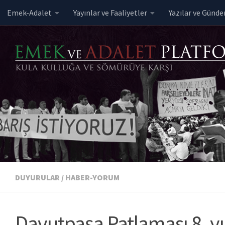
Emek-Adalet
Yayınlar ve Faaliyetler
Yazılar ve Günd
Skip to content
DUYURULAR
/
HABER-YORUM
Davutpaşa Patlaması 8. 