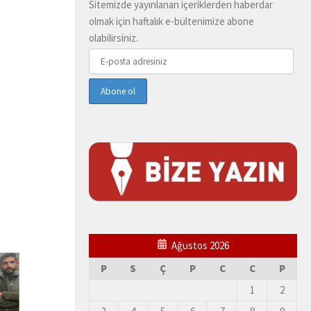
Sitemizde yayınlanan içeriklerden haberdar
olmak için haftalık e-bültenimize abone
olabilirsiniz.
Ağustos 2026
P
S
Ç
P
C
C
P
1
2