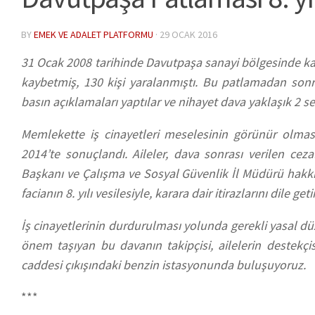
BY
EMEK VE ADALET PLATFORMU
·
29 OCAK 2016
31 Ocak 2008 tarihinde Davutpaşa sanayi bölgesinde ka
kaybetmiş, 130 kişi yaralanmıştı. Bu patlamadan sonr
basın açıklamaları yaptılar ve nihayet dava yaklaşık 2 se
Memlekette iş cinayetleri meselesinin görünür olm
2014’te sonuçlandı. Aileler, dava sonrası verilen ceza
Başkanı ve Çalışma ve Sosyal Güvenlik İl Müdürü hakkında
facianın 8. yılı vesilesiyle, karara dair itirazlarını dile 
İş cinayetlerinin durdurulması yolunda gerekli yasal d
önem taşıyan bu davanın takipçisi, ailelerin destekçi
caddesi çıkışındaki benzin istasyonunda buluşuyoruz.
***