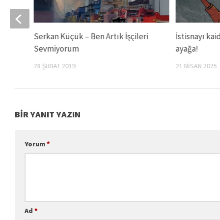
Serkan Küçük – Ben Artık İşçileri
İstisnayı kai
Sevmiyorum
ayağa!
28 ŞUBAT 2019
21 NISAN 2025
BIR YANIT YAZIN
Yorum
*
Ad
*