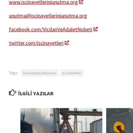
www.iscinayetleriniunutma.org
unutma@iscinayetleriniunutma.org
facebook.com/VicdanVeAdaletNobeti
twitter.com/iscinayetleri
Tags:
Davutpaşa patlaması
iş cinayetleri
İLGILI YAZILAR