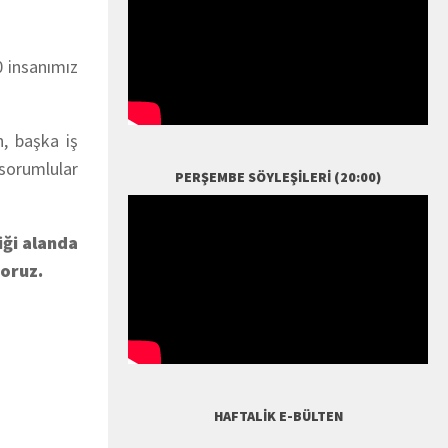
0 insanımız
, başka iş
sorumlular
PERŞEMBE SÖYLEŞILERI (20:00)
ği alanda
yoruz.
HAFTALIK E-BÜLTEN