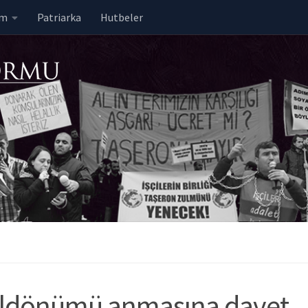
em
Patriarka
Hutbeler
yıldönümü anmasına davet