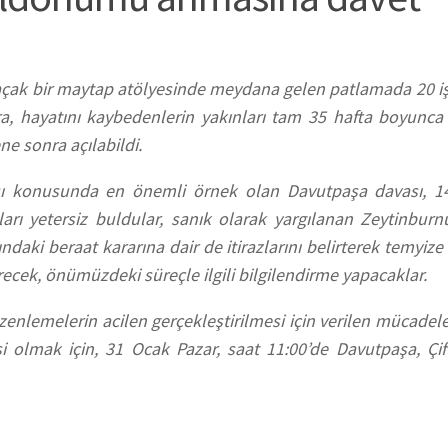
çak bir maytap atölyesinde meydana gelen patlamada 20 işç
a, hayatını kaybedenlerin yakınları tam 35 hafta boyunca
ne sonra açılabildi.
ası konusunda en önemli örnek olan Davutpaşa davası,
ları yetersiz buldular, sanık olarak yargılanan Zeytinbur
ki beraat kararına dair de itirazlarını belirterek temyize g
getirecek, önümüzdeki süreçle ilgili bilgilendirme yapacaklar.
üzenlemelerin acilen gerçekleştirilmesi için verilen mücade
si olmak için, 31 Ocak Pazar, saat 11:00’de Davutpaşa, Çif