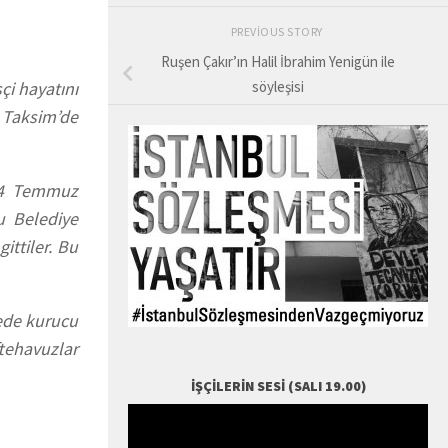
PREVIOUS STORY
Ruşen Çakır’ın Halil İbrahim Yenigün ile
i hayatını
söyleşisi
 Taksim’de
 14 Temmuz
nu Belediye
ittiler. Bu
lede kurucu
tehavuzlar
İŞÇILERIN SESI (SALI 19.00)