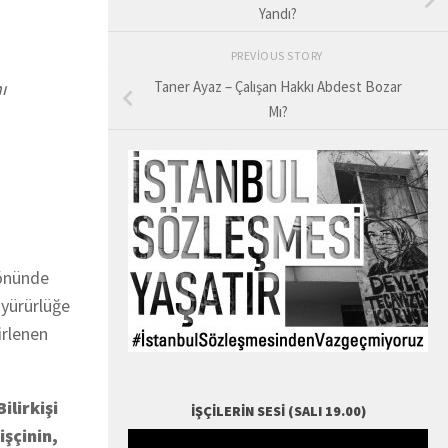
Yandı?
PREVIOUS STORY
ı
Taner Ayaz – Çalışan Hakkı Abdest Bozar
Mı?
 önünde
 yürürlüğe
irlenen
ilirkişi
İŞÇILERIN SESI (SALI 19.00)
işçinin,