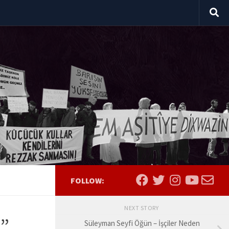
FOLLOW:
NEXT STORY
!”
Süleyman Seyfi Öğün – İşçiler Neden