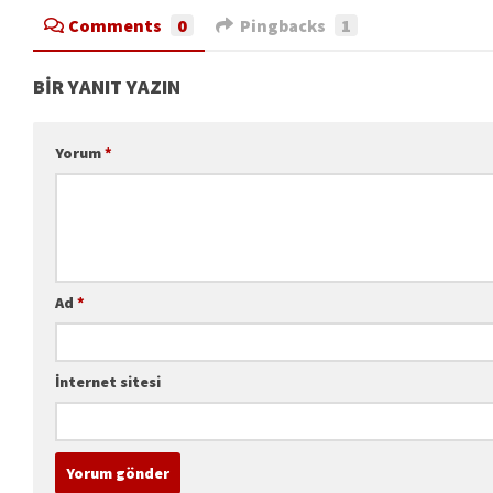
Comments
0
Pingbacks
1
BIR YANIT YAZIN
Yorum
*
Ad
*
İnternet sitesi