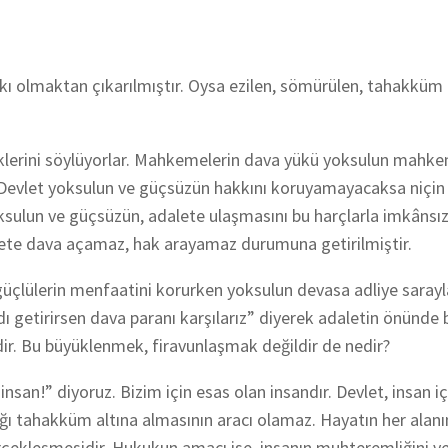
kı olmaktan çıkarılmıştır. Oysa ezilen, sömürülen, tahakküm 
klerini söylüyorlar. Mahkemelerin dava yükü yoksulun mahk
 Devlet yoksulun ve güçsüzün hakkını koruyamayacaksa niçin 
sulun ve güçsüzün, adalete ulaşmasını bu harçlarla imkânsız
lete dava açamaz, hak arayamaz durumuna getirilmiştir.
güçlülerin menfaatini korurken yoksulun devasa adliye sarayl
ı getirirsen dava paranı karşılarız” diyerek adaletin önünde bi
r. Bu büyüklenmek, firavunlaşmak değildir de nedir?
insan!” diyoruz. Bizim için esas olan insandır. Devlet, insan iç
lığı tahakküm altına almasının aracı olamaz. Hayatın her alan
rçekleşmesidir. Hukukun amacı ise, insanın muhteremliğini ve 