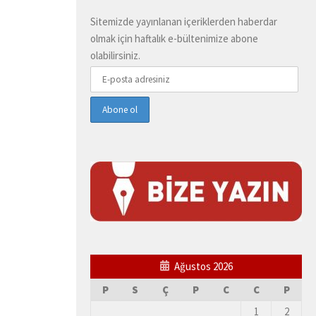
Sitemizde yayınlanan içeriklerden haberdar
olmak için haftalık e-bültenimize abone
olabilirsiniz.
Ağustos 2026
P
S
Ç
P
C
C
P
1
2