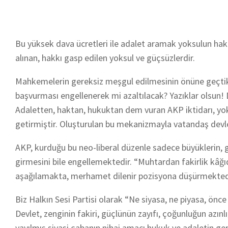
Bu yüksek dava ücretleri ile adalet aramak yoksulun hak
alınan, hakkı gasp edilen yoksul ve güçsüzlerdir.
Mahkemelerin gereksiz meşgul edilmesinin önüne geçti
başvurması engellenerek mi azaltılacak? Yazıklar olsun!
Adaletten, haktan, hukuktan dem vuran AKP iktidarı, yok
getirmiştir. Oluşturulan bu mekanizmayla vatandaş dev
AKP, kurduğu bu neo-liberal düzenle sadece büyüklerin, 
girmesini bile engellemektedir. “Muhtardan fakirlik kâğıd
aşağılamakta, merhamet dilenir pozisyona düşürmektedi
Biz Halkın Sesi Partisi olarak “Ne siyasa, ne piyasa, önce 
Devlet, zenginin fakiri, güçlünün zayıfı, çoğunluğun azın
yayılmış siyasi çabanın nihai amacı hukuk ve adaletin ge