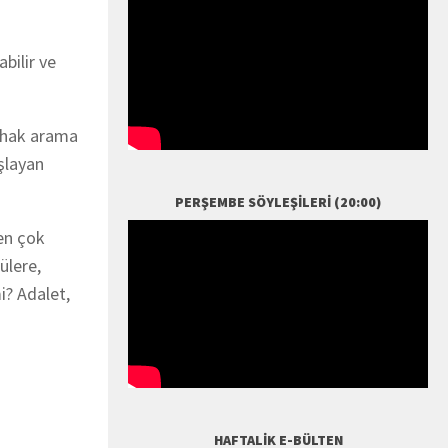
bilir ve
e hak arama
aşlayan
PERŞEMBE SÖYLEŞILERI (20:00)
en çok
ülere,
i? Adalet,
HAFTALIK E-BÜLTEN