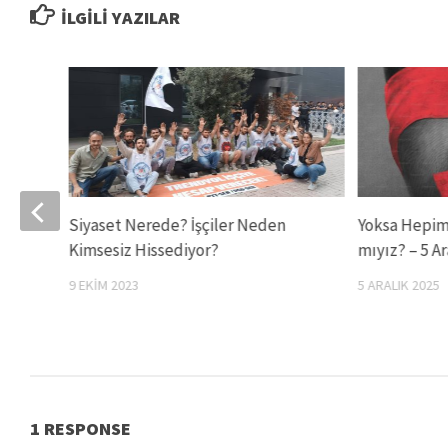
İLGILI YAZILAR
eler
Siyaset Nerede? İşçiler Neden
Yoksa Hepimi
Kimsesiz Hissediyor?
mıyız? – 5 A
9 EKIM 2023
5 ARALIK 2025
1 RESPONSE