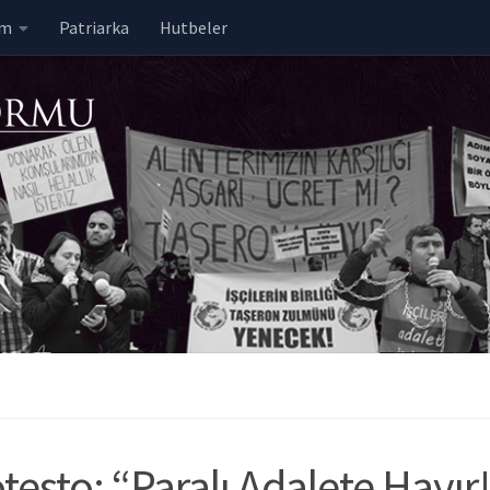
em
Patriarka
Hutbeler
esto: “Paralı Adalete Hayır