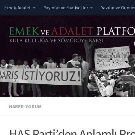
Emek-Adalet
Yayınlar ve Faaliyetler
Yazılar ve Günd
Skip to content
HABER-YORUM
HAS Parti’den Anlamlı Prot