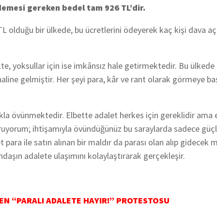
emesi gereken bedel tam 926 TL’dir.
 olduğu bir ülkede, bu ücretlerini ödeyerek kaç kişi dava aça
e, yoksullar için ise imkânsız hale getirmektedir. Bu ülked
haline gelmiştir. Her şeyi para, kâr ve rant olarak görmeye b
la övünmektedir. Elbette adalet herkes için gereklidir ama 
 soruyorum; ihtişamıyla övündüğünüz bu saraylarda sadece güçl
para ile satın alınan bir maldır da parası olan alıp gidecek m
ndaşın adalete ulaşımını kolaylaştırarak gerçekleşir.
EN “PARALI ADALETE HAYIR!” PROTESTOSU