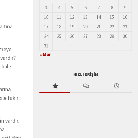
3
4
5
6
7
8
9
10
11
12
13
14
15
16
altına
17
18
19
20
21
22
23
24
25
26
27
28
29
30
31
emeye
« Mar
vardır?
 hale
HIZLI ERIŞIM
arına
le fakiri
in vardır.
ına
eşitliğini