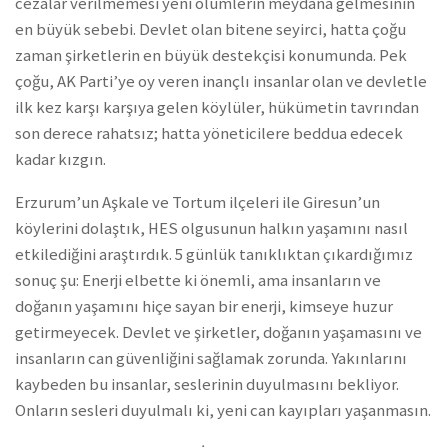
cezalar verilmemesi yeni ölümlerin meydana gelmesinin
en büyük sebebi. Devlet olan bitene seyirci, hatta çoğu
zaman şirketlerin en büyük destekçisi konumunda. Pek
çoğu, AK Parti’ye oy veren inançlı insanlar olan ve devletle
ilk kez karşı karşıya gelen köylüler, hükümetin tavrından
son derece rahatsız; hatta yöneticilere beddua edecek
kadar kızgın.
Erzurum’un Aşkale ve Tortum ilçeleri ile Giresun’un
köylerini dolaştık, HES olgusunun halkın yaşamını nasıl
etkilediğini araştırdık. 5 günlük tanıklıktan çıkardığımız
sonuç şu: Enerji elbette ki önemli, ama insanların ve
doğanın yaşamını hiçe sayan bir enerji, kimseye huzur
getirmeyecek. Devlet ve şirketler, doğanın yaşamasını ve
insanların can güvenliğini sağlamak zorunda. Yakınlarını
kaybeden bu insanlar, seslerinin duyulmasını bekliyor.
Onların sesleri duyulmalı ki, yeni can kayıpları yaşanmasın.