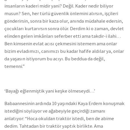
insanların kaderi midir yani? Değil. Kader nedir biliyor
musun? Sen, her türlü güvenlik önlemini alırsın, işçileri
gönderirsin, sonra bir kaza olur, anında müdahale edersin,
çocukları kurtarırsın sonra ölür. Derdim ki o zaman, devlet
elinden gelen imkânları seferber etti ama takdir-i ilahi…
Ben kimsenin evlat acısı çekmesini istemem ama onlar
bizim evladımızı, canımızı bu kadar hafife aldılar ya, onlar
da yaşasın istiyorum bu acıyı. Bu beddua da değil,
temenni.”
‘Bayağı eğlenmiştik yani keşke ölmeseydi…’
Babaannesinin ardında 10 yaşındaki Kaya Erdem konuşmak
istediğini söylüyor ve ağabeyiyle geçirdiği zamanı
anlatıyor: “Hoca okuldan traktör istedi, ben de abime
dedim. Tahtadan bir traktör yaptık birlikte. Ama