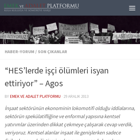
Skip to content
HABER-YORUM
/
SON ÇIKANLAR
“HES’lerde işçi ölümleri isyan
ettiriyor” – Agos
BY
EMEK VE ADALET PLATFORMU
·
29 ARALIK 2013
İnşaat sektörünün ekonominin lokomotifi olduğu iddialarına,
sektörün spekülatifliğine ve enformal yapısına kentsel
yatırımlar üzerinden dikkat çekmeye çalışarak cevap verdik,
veriyoruz. Kentsel alanlar inşaat ile genişlerken sadece