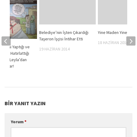
Belediye’nin İşten Çıkardığı
Yine Maden Yine Ölü
Taşeron İşçisi İntihar Etti
18 HAZIRAN 2014
devini Yaptığı ve
19 HAZIRAN 2014
vini Hatırlattığı
ındaki Leyla’dan
uyorlar!
012
BIR YANIT YAZIN
Yorum
*