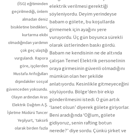
(İSG) eğitiminden
elektrik verilmesi gerektiği
geçirilmediği, önlem
söyleniyordu. Deyim yerindeyse
almadan deniz
babam o gölete, bu koşullarda
bisikletine bindikleri,
girmemek için ayağını yere
kurtarma ekibi
vuruyordu. Üç gün boyunca sürekli
olmadığından yardımın
olarak üstlerinden baskı gördü.
çok geç ulaştığı
Babam ne kendisinin ne de altında
vurgulandı. Rapora
çalışan Temel Elektrik personelinin
göre, işçilerden
oraya girmesinin güvenli olmadığını
Mustafa Arifoğulları
mümkün olan her şekilde
dışındakiler sosyal
anlatıyordu. Kesinlikle gitmeyeceğini
güvenceden yoksundu.
söylüyordu. Bölge’den bir ekip
Olayın ardından Aras
gönderilmesini istedi. O gün artık
Elektrik Dağıtım A.Ş.
‘lanet olsun’ diyerek gölete giriyorlar.
İşletme Müdürü Tuncer
Beni aradığında ‘Oğlum, gölete
Yeşilyurt, ‘taksirli
gidiyoruz, senin rafting botun
olarak birden fazla
nerede?’ diye sordu. Çünkü şirket ve