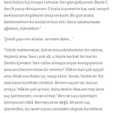
beni bütün kış imzaya tuttular. Her gün gidiyorum. Böyle C
ilen N yazıp dönüyorum. O kışta kıyamette kaç saat vesayit
bekliyorum ki gideyim imza vereyim. Bir gün araba
beklemekten bu kollarım buz etti. Gece sabaha kadar
ağladım, büküldüm.”
‘Şimdi çayırımı alsalar sormam daha…’
“Gittik mahkemeye, bütün köyü doldurdular bir salona,
hepimiz ama. Savcı yok idi, o böyle berbat bir kari ki.
Dedim içimden ‘Sen rütbe almayla böyle konuşuyorsun
ama seni benim elime bir vereler!’ Hâkim kari çok eyiydi
ama. Allah onu Kabe’ye, nasip etsin. Sordu. Dedim ki ‘Siz
niye bana bu hitabı verdiniz. Benim suçum ne, koyun
ortaya.’ Hâkim çok iyi kari, bana dedi ki ‘Ana sen beş sene
suç işlemezsen, cezan olmaz.’ Ben ne suçu işlemişim
bilmiyorum hâlâ. Ben beş sene değil, 60 sene suç
işlemedim, bu lanet suyun yüzünden düştük bu hallere.