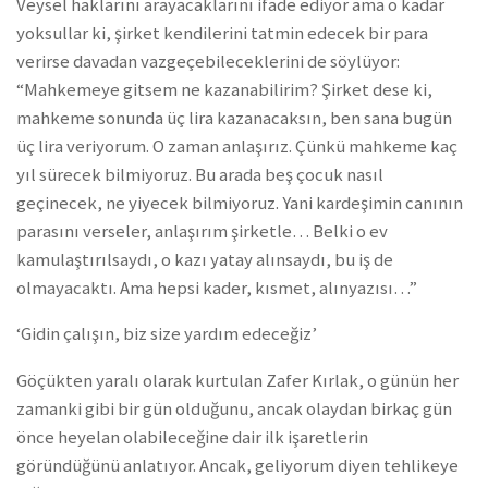
Veysel haklarını arayacaklarını ifade ediyor ama o kadar
yoksullar ki, şirket kendilerini tatmin edecek bir para
verirse davadan vazgeçebileceklerini de söylüyor:
“Mahkemeye gitsem ne kazanabilirim? Şirket dese ki,
mahkeme sonunda üç lira kazanacaksın, ben sana bugün
üç lira veriyorum. O zaman anlaşırız. Çünkü mahkeme kaç
yıl sürecek bilmiyoruz. Bu arada beş çocuk nasıl
geçinecek, ne yiyecek bilmiyoruz. Yani kardeşimin canının
parasını verseler, anlaşırım şirketle… Belki o ev
kamulaştırılsaydı, o kazı yatay alınsaydı, bu iş de
olmayacaktı. Ama hepsi kader, kısmet, alınyazısı…”
‘Gidin çalışın, biz size yardım edeceğiz’
Göçükten yaralı olarak kurtulan Zafer Kırlak, o günün her
zamanki gibi bir gün olduğunu, ancak olaydan birkaç gün
önce heyelan olabileceğine dair ilk işaretlerin
göründüğünü anlatıyor. Ancak, geliyorum diyen tehlikeye