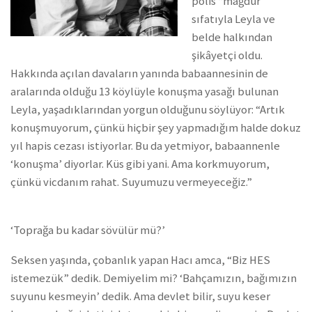
polis “mağdur”
sıfatıyla Leyla ve
belde halkından
şikâyetçi oldu.
Hakkında açılan davaların yanında babaannesinin de
aralarında olduğu 13 köylüyle konuşma yasağı bulunan
Leyla, yaşadıklarından yorgun olduğunu söylüyor: “Artık
konuşmuyorum, çünkü hiçbir şey yapmadığım halde dokuz
yıl hapis cezası istiyorlar. Bu da yetmiyor, babaannenle
‘konuşma’ diyorlar. Küs gibi yani. Ama korkmuyorum,
çünkü vicdanım rahat. Suyumuzu vermeyeceğiz.”
‘Toprağa bu kadar sövülür mü?’
Seksen yaşında, çobanlık yapan Hacı amca, “Biz HES
istemezük” dedik. Demiyelim mi? ‘Bahçamızın, bağımızın
suyunu kesmeyin’ dedik. Ama devlet bilir, suyu keser