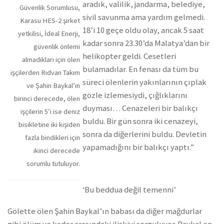
aradık, valilik, jandarma, belediye,
Güvenlik Sorumlusu,
sivil savunma ama yardım gelmedi.
Karasu HES-2 şirket
18’i 10 geçe oldu olay, ancak 5 saat
yetkilisi, İdeal Enerji,
kadar sonra 23.30’da Malatya’dan bir
güvenlik önlemi
helikopter geldi. Cesetleri
almadıkları için ölen
bulamadılar. En fenası da tüm bu
işçilerden Rıdvan Takım
süreci ölenlerin yakınlarının çıplak
ve Şahin Baykal’ın
gözle izlemesiydi, çığlıklarını
birinci derecede, ölen
duyması… Cenazeleri bir balıkçı
işçilerin 5’i ise deniz
buldu. Bir gün sonra iki cenazeyi,
bisikletine iki kişiden
sonra da diğerlerini buldu. Devletin
fazla bindikleri için
yapamadığını bir balıkçı yaptı.”
ikinci derecede
sorumlu tutuluyor.
‘Bu beddua değil temenni’
Gölette ölen Şahin Baykal’ın babası da diğer mağdurlar