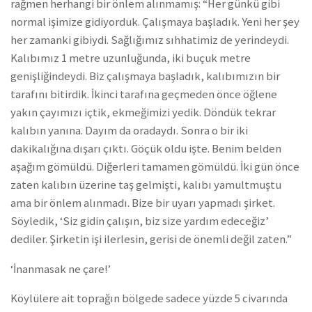
rağmen herhangi bir önlem alınmamış: “Her günkü gibi
normal işimize gidiyorduk. Çalışmaya başladık. Yeni her şey
her zamanki gibiydi. Sağlığımız sıhhatimiz de yerindeydi.
Kalıbımız 1 metre uzunluğunda, iki buçuk metre
genişliğindeydi. Biz çalışmaya başladık, kalıbımızın bir
tarafını bitirdik. İkinci tarafına geçmeden önce öğlene
yakın çayımızı içtik, ekmeğimizi yedik. Döndük tekrar
kalıbın yanına. Dayım da oradaydı. Sonra o bir iki
dakikalığına dışarı çıktı. Göçük oldu işte. Benim belden
aşağım gömüldü. Diğerleri tamamen gömüldü. İki gün önce
zaten kalıbın üzerine taş gelmişti, kalıbı yamultmuştu
ama bir önlem alınmadı. Bize bir uyarı yapmadı şirket.
Söyledik, ‘Siz gidin çalışın, biz size yardım edeceğiz’
dediler. Şirketin işi ilerlesin, gerisi de önemli değil zaten.”
‘İnanmasak ne çare!’
Köylülere ait toprağın bölgede sadece yüzde 5 civarında