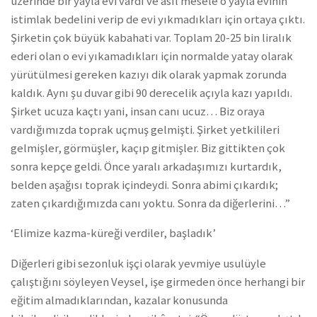
üzerinde bir yayla evi vardı ve asıl mesele o yayla evinin
istimlak bedelini verip de evi yıkmadıkları için ortaya çıktı.
Şirketin çok büyük kabahati var. Toplam 20-25 bin liralık
ederi olan o evi yıkamadıkları için normalde yatay olarak
yürütülmesi gereken kazıyı dik olarak yapmak zorunda
kaldık. Aynı şu duvar gibi 90 derecelik açıyla kazı yapıldı.
Şirket ucuza kaçtı yani, insan canı ucuz… Biz oraya
vardığımızda toprak uçmuş gelmişti. Şirket yetkilileri
gelmişler, görmüşler, kaçıp gitmişler. Biz gittikten çok
sonra kepçe geldi. Önce yaralı arkadaşımızı kurtardık,
belden aşağısı toprak içindeydi. Sonra abimi çıkardık;
zaten çıkardığımızda canı yoktu. Sonra da diğerlerini…”
‘Elimize kazma-küreği verdiler, başladık’
Diğerleri gibi sezonluk işçi olarak yevmiye usulüyle
çalıştığını söyleyen Veysel, işe girmeden önce herhangi bir
eğitim almadıklarından, kazalar konusunda