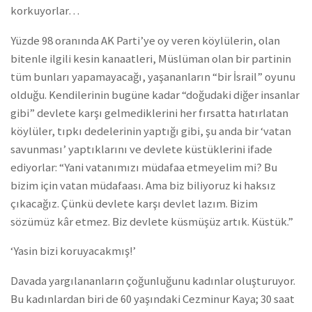
korkuyorlar…
Yüzde 98 oranında AK Parti’ye oy veren köylülerin, olan
bitenle ilgili kesin kanaatleri, Müslüman olan bir partinin
tüm bunları yapamayacağı, yaşananların “bir İsrail” oyunu
olduğu. Kendilerinin bugüne kadar “doğudaki diğer insanlar
gibi” devlete karşı gelmediklerini her fırsatta hatırlatan
köylüler, tıpkı dedelerinin yaptığı gibi, şu anda bir ‘vatan
savunması’ yaptıklarını ve devlete küstüklerini ifade
ediyorlar: “Yani vatanımızı müdafaa etmeyelim mi? Bu
bizim için vatan müdafaası. Ama biz biliyoruz ki haksız
çıkacağız. Çünkü devlete karşı devlet lazım. Bizim
sözümüz kâr etmez. Biz devlete küsmüşüz artık. Küstük.”
‘Yasin bizi koruyacakmış!’
Davada yargılananların çoğunluğunu kadınlar oluşturuyor.
Bu kadınlardan biri de 60 yaşındaki Cezminur Kaya; 30 saat