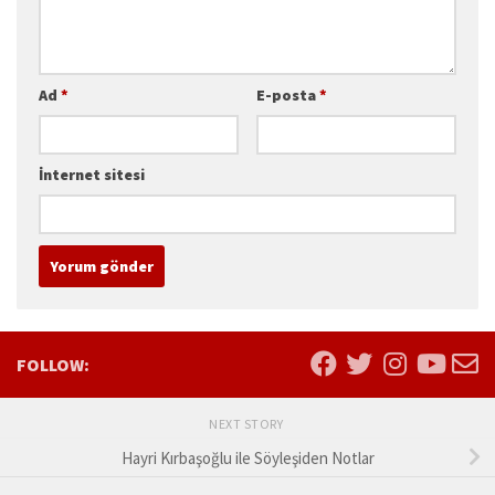
Ad
*
E-posta
*
İnternet sitesi
FOLLOW:
NEXT STORY
Hayri Kırbaşoğlu ile Söyleşiden Notlar