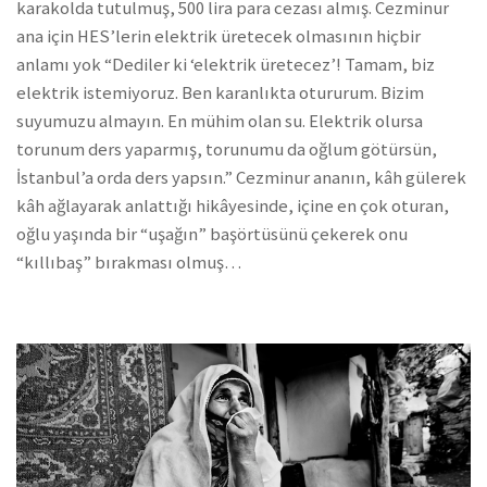
karakolda tutulmuş, 500 lira para cezası almış. Cezminur
ana için HES’lerin elektrik üretecek olmasının hiçbir
anlamı yok “Dediler ki ‘elektrik üretecez’! Tamam, biz
elektrik istemiyoruz. Ben karanlıkta otururum. Bizim
suyumuzu almayın. En mühim olan su. Elektrik olursa
torunum ders yaparmış, torunumu da oğlum götürsün,
İstanbul’a orda ders yapsın.” Cezminur ananın, kâh gülerek
kâh ağlayarak anlattığı hikâyesinde, içine en çok oturan,
oğlu yaşında bir “uşağın” başörtüsünü çekerek onu
“kıllıbaş” bırakması olmuş…