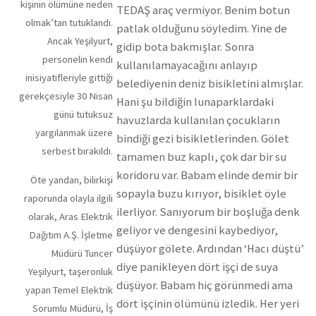
kişinin ölümüne neden
TEDAŞ araç vermiyor. Benim botun
olmak’tan tutuklandı.
patlak olduğunu söyledim. Yine de
Ancak Yeşilyurt,
gidip bota bakmışlar. Sonra
personelin kendi
kullanılamayacağını anlayıp
inisiyatifleriyle gittiği
belediyenin deniz bisikletini almışlar.
gerekçesiyle 30 Nisan
Hani şu bildiğin lunaparklardaki
günü tutuksuz
havuzlarda kullanılan çocukların
yargılanmak üzere
bindiği gezi bisikletlerinden. Gölet
serbest bırakıldı.
tamamen buz kaplı, çok dar bir su
koridoru var. Babam elinde demir bir
Öte yandan, bilirkişi
sopayla buzu kırıyor, bisiklet öyle
raporunda olayla ilgili
ilerliyor. Sanıyorum bir boşluğa denk
olarak, Aras Elektrik
geliyor ve dengesini kaybediyor,
Dağıtım A.Ş. İşletme
düşüyor gölete. Ardından ‘Hacı düştü’
Müdürü Tuncer
diye panikleyen dört işçi de suya
Yeşilyurt, taşeronluk
düşüyor. Babam hiç görünmedi ama
yapan Temel Elektrik
dört işçinin ölümünü izledik. Her yeri
Sorumlu Müdürü, İş