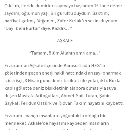
Çıktım, ileride demirleri saymaya başladım.16 tane demir
saydım, oğlumun yaşı. Bir gürültü duydum. Baktım,
harfiyat gelmiş. Yeğenim, Zafer Kırlak’ın sesini duydum
‘Dayı beni kurtar’ diye. Kazdık…”
AŞKALE
‘Tamam, ölüm Allahın emri ama…’
Erzurum’un Aşkale ilçesinde Karasu-2 adlı HES’in
göletinden geçen enerji nakil hattındaki arızayı onarmak
için 5 işçi, 3 Nisan günü deniz bisikleti ile yola çıktı. Buzla
kaplı gölette deniz bisikletinin alabora olmasıyla suya
düşen Mustafa Arifoğulları, Ahmet Sait Turan, Şahin
Baykal, Feridun Öztürk ve Rıdvan Takım hayatını kaybetti.
Erzurum, inançlı insanların yoğunlukta olduğu bir
memleket. Aşkale’de hayatını kaybeden insanların