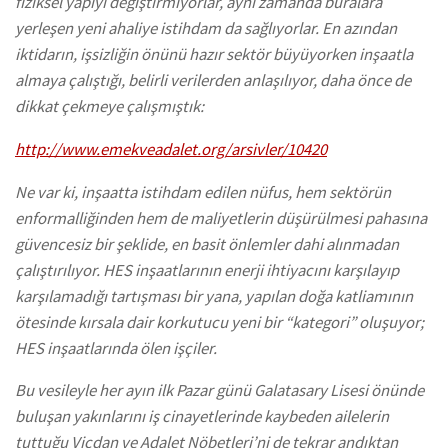
fiziksel yapıyı değiştirmiyorlar, aynı zamanda buralara
yerleşen yeni ahaliye istihdam da sağlıyorlar. En azından
iktidarın, işsizliğin önünü hazır sektör büyüyorken inşaatla
almaya çalıştığı, belirli verilerden anlaşılıyor, daha önce de
dikkat çekmeye çalışmıştık:
http://www.emekveadalet.org/arsivler/10420
Ne var ki, inşaatta istihdam edilen nüfus, hem sektörün
enformalliğinden hem de maliyetlerin düşürülmesi pahasına
güvencesiz bir şeklide, en basit önlemler dahi alınmadan
çalıştırılıyor. HES inşaatlarının enerji ihtiyacını karşılayıp
karşılamadığı tartışması bir yana, yapılan doğa katliamının
ötesinde kırsala dair korkutucu yeni bir “kategori” oluşuyor;
HES inşaatlarında ölen işçiler.
Bu vesileyle her ayın ilk Pazar günü Galatasary Lisesi önünde
buluşan yakınlarını iş cinayetlerinde kaybeden ailelerin
tuttuğu Vicdan ve Adalet Nöbetleri’ni de tekrar andıktan