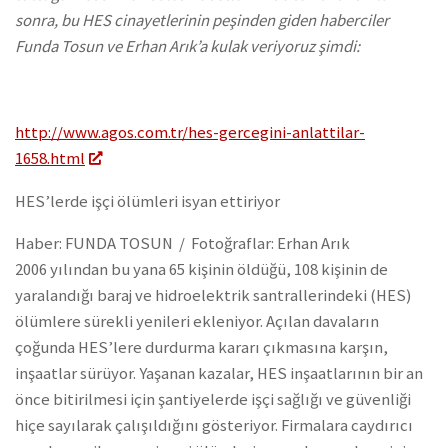
sonra, bu HES cinayetlerinin peşinden giden haberciler
Funda Tosun ve Erhan Arık’a kulak veriyoruz şimdi:
http://www.agos.com.tr/hes-gercegini-anlattilar-
1658.html
HES’lerde işçi ölümleri isyan ettiriyor
Haber:
FUNDA TOSUN
/
Fotoğraflar:
Erhan Arık
2006 yılından bu yana 65 kişinin öldüğü, 108 kişinin de
yaralandığı baraj ve hidroelektrik santrallerindeki (HES)
ölümlere sürekli yenileri ekleniyor. Açılan davaların
çoğunda HES’lere durdurma kararı çıkmasına karşın,
inşaatlar sürüyor. Yaşanan kazalar, HES inşaatlarının bir an
önce bitirilmesi için şantiyelerde işçi sağlığı ve güvenliği
hiçe sayılarak çalışıldığını gösteriyor. Firmalara caydırıcı