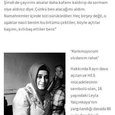
Şimdi de çayırımı alsalar daha kafamı kaldırıp da sormam
niye aldınız diye. Çünkü ben alacağımı aldım.
Namahremler içinde bizi sürüklediler. Heç birşey değil, o
uşaklar nasıl benim bu örtümü çektiler, böyle açtılar
başımı, kıllıbaş ettiler beni.”
‘Korkmuyorum
vicdanım rahat’
Hakkında 8 ayrı dava
açılan ve HES
mücadelesinin
sembolü olan, 18
yaşındaki Leyla
Yalçınkaya’nın
yargılandığı davada 80