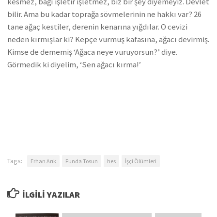
kesmez, bağı işletir işletmez, biz bir şey diyemeyiz. Devlet
bilir. Ama bu kadar toprağa sövmelerinin ne hakkı var? 26
tane ağaç kestiler, derenin kenarına yığdılar. O cevizi
neden kırmışlar ki? Kepçe vurmuş kafasına, ağacı devirmiş.
Kimse de dememiş ‘Ağaca neye vuruyorsun?’ diye.
Görmedik ki diyelim, ‘Sen ağacı kırma!’
Tags:
Erhan Arık
Funda Tosun
hes
İşçi Ölümleri
İLGILI YAZILAR