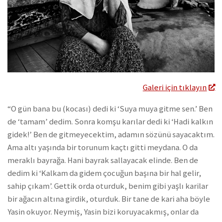
Galeri için tıklayın
“O gün bana bu (kocası) dedi ki ‘Suya muya gitme sen.’ Ben
de ‘tamam’ dedim. Sonra komşu karılar dedi ki ‘Hadi kalkın
gidek!’ Ben de gitmeyecektim, adamın sözünü sayacaktım.
Ama altı yaşında bir torunum kaçtı gitti meydana. O da
meraklı bayrağa. Hani bayrak sallayacak elinde. Ben de
dedim ki ‘Kalkam da gidem çocuğun başına bir hal gelir,
sahip çıkam’. Gettik orda oturduk, benim gibi yaşlı karilar
bir ağacın altına girdik, oturduk. Bir tane de kari aha böyle
Yasin okuyor. Neymiş, Yasin bizi koruyacakmış, onlar da