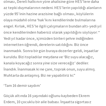
olması, Dereli halkının yöre ahalisine göre HES’lere daha
az tepki duymalarının nedeni. HES’lerin yapıldığı alanların
yüzde 95’inin hazine arazisine bağlı olması, köylülerin
olaya müdahil olma ‘hak’kını kendilerinde bulmalarına
engel. Kırlak, HES’le ilgili çalışmaların bundan altı-yedi yıl
önce kendilerinden habersiz olarak yapıldığını söylüyor: “
Yedi yıl kadar önce, içimizden birileri şehre indiğinden
internetten öğrendi, derelerin satıldığını. Biz önce
inanmadık. Sonra bir gün buraya dozerler geldi, inşaatlar
kuruldu. Bizi topladılar meydana ve ‘Biz suyu alacağız,
kanala koyacağız sonra yine size vereceğiz’ dediler.
İnandık. İnanmasak ki ne çare, toprak onun, suyu almış.
Muhtarla da anlaşmış. Biz ne yapabiliriz ki.”
‘Tam 16 demir saydım’
Göçük altında 16 yaşındaki oğlunu kaybeden Ekrem
Erdem, 10 çocuklu bir aile babası. İnşaatta sigortasız