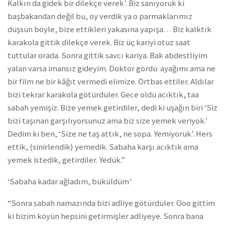
Kalkın da gidek bir dilekçe verek’. Biz sanıyoruk ki
başbakandan değil bu, oy verdik ya o parmaklarımız
düşsün böyle, bize ettikleri yakasına yapışa… Biz kalktık
karakola gittik dilekçe verek. Biz üç kariyi otuz saat
tuttular orada. Sonra gittik savcı kariya. Bak abdestliyim
yalan varsa imansız gideyim. Doktor gördü ayağımı ama ne
bir film ne bir kâğıt vermedi elimize. Örtbas ettiler. Aldılar
bizi tekrar karakola götürdüler. Gece oldu acıktık, taa
sabah yemişiz. Bize yemek getirdiler, dedi ki uşağın biri ‘Siz
bizi taşınan garşılıyorsunuz ama biz size yemek veriyok.’
Dedim ki ben, ‘Size ne taş attık, ne sopa. Yemiyoruk’. Hers
ettik, (sinirlendik) yemedik. Sabaha karşı acıktık ama
yemek istedik, getirdiler. Yedük.”
‘Sabaha kadar ağladım, büküldüm’
“Sonra sabah namazında bizi adliye götürdüler. Ooo gittim
ki bizim köyün hepsini getirmişler adliyeye. Sonra bana