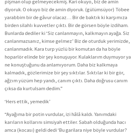
pişman olup gelmeyecekmiş. Kari okuyo, biz de amin
diyoruk. O okuyo biz de amin diyoruk. (gülümsüyor) Töbee
yarabbim bir de gâvur olacaz… Bir de baktık ki karşımıza
birden silahlı kuvvetler çıktı. Bir de görsen böyle izdiham.
Bunlarda dediler ki ‘Siz canlanmayın, kalkmayın ayağa. Siz
canlanmazsanız, kimse gelmez’ Biz de oturduk yerimizde,
canlanmadık. Kara turp yüzlü bir komutan da ha böyle
hoparlör elinde bir şey konuşuyor. Kulaklarım duymuyor ya
ne konuştuğunu da anlamıyorum. Daha biz kalkmaya
kalmadık, gözlerimize bir şey sıktılar. Sıktılar ki bir gör,
ağzım yüzüm hep yandı, canım çıktı. Daha doğrusu canım
çıksa da kurtulsam dedim.”
‘Hers ettik, yemedik’
“Ayağıma bir potin vurdular, izi hâlâ kaldı. Yanımdaki
karıların kollarını simsiyah ettiler. Sabah olduğunda hacı
amca (kocası) geldi dedi ‘Bu garilara niye böyle vurdular?