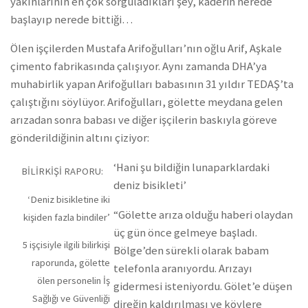
yakınlarının en çok sorguladıkları şey, kaderin nerede
başlayıp nerede bittiği…
Ölen işçilerden Mustafa Arifoğulları’nın oğlu Arif, Aşkale
çimento fabrikasında çalışıyor. Aynı zamanda DHA’ya
muhabirlik yapan Arifoğulları babasının 31 yıldır TEDAŞ’ta
çalıştığını söylüyor. Arifoğulları, gölette meydana gelen
arızadan sonra babası ve diğer işçilerin baskıyla göreve
gönderildiğinin altını çiziyor:
‘Hani şu bildiğin lunaparklardaki
BİLİRKİŞİ RAPORU:
deniz bisikleti’
‘Deniz bisikletine iki
“Gölette arıza olduğu haberi olaydan
kişiden fazla bindiler’
üç gün önce gelmeye başladı.
5 işçisiyle ilgili bilirkişi
Bölge’den sürekli olarak babam
raporunda, gölette
telefonla aranıyordu. Arızayı
ölen personelin İş
gidermesi isteniyordu. Gölet’e düşen
Sağlığı ve Güvenliği
direğin kaldırılması ve köylere