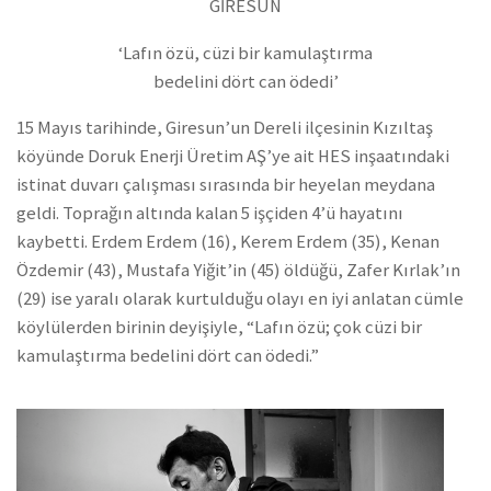
GİRESUN
‘Lafın özü, cüzi bir kamulaştırma
bedelini dört can ödedi’
15 Mayıs tarihinde, Giresun’un Dereli ilçesinin Kızıltaş
köyünde Doruk Enerji Üretim AŞ’ye ait HES inşaatındaki
istinat duvarı çalışması sırasında bir heyelan meydana
geldi. Toprağın altında kalan 5 işçiden 4’ü hayatını
kaybetti. Erdem Erdem (16), Kerem Erdem (35), Kenan
Özdemir (43), Mustafa Yiğit’in (45) öldüğü, Zafer Kırlak’ın
(29) ise yaralı olarak kurtulduğu olayı en iyi anlatan cümle
köylülerden birinin deyişiyle, “Lafın özü; çok cüzi bir
kamulaştırma bedelini dört can ödedi.”