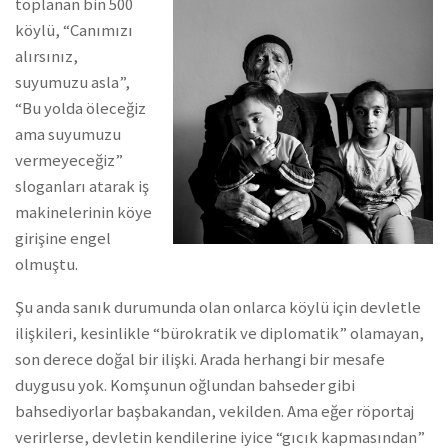
toplanan bin 500
köylü, “Canımızı
alırsınız,
suyumuzu asla”,
“Bu yolda öleceğiz
ama suyumuzu
vermeyeceğiz”
sloganları atarak iş
makinelerinin köye
girişine engel
olmuştu.
Şu anda sanık durumunda olan onlarca köylü için devletle
ilişkileri, kesinlikle “bürokratik ve diplomatik” olamayan,
son derece doğal bir ilişki. Arada herhangi bir mesafe
duygusu yok. Komşunun oğlundan bahseder gibi
bahsediyorlar başbakandan, vekilden. Ama eğer röportaj
verirlerse, devletin kendilerine iyice “gıcık kapmasından”