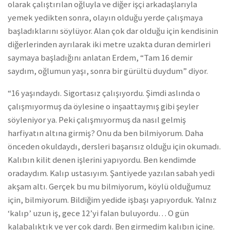
olarak çalıştırılan oğluyla ve diğer işçi arkadaşlarıyla
yemek yedikten sonra, olayın olduğu yerde çalışmaya
başladıklarını söylüyor. Alan çok dar olduğu için kendisinin
diğerlerinden ayrılarak iki metre uzakta duran demirleri
saymaya başladığını anlatan Erdem, “Tam 16 demir
saydım, oğlumun yaşı, sonra bir gürültü duydum” diyor.
“16 yaşındaydı. Sigortasız çalışıyordu. Şimdi aslında o
çalışmıyormuş da öylesine o inşaattaymış gibi şeyler
söyleniyor ya. Peki çalışmıyormuş da nasıl gelmiş
harfiyatın altına girmiş? Onu da ben bilmiyorum. Daha
önceden okuldaydı, dersleri başarısız olduğu için okumadı.
Kalıbın kilit denen işlerini yapıyordu. Ben kendimde
oradaydım. Kalıp ustasıyım. Şantiyede yazılan sabah yedi
akşam altı. Gerçek bu mu bilmiyorum, köylü olduğumuz
için, bilmiyorum. Bildiğim yedide işbaşı yapıyorduk. Yalnız
‘kalıp’ uzun iş, gece 12’yi falan buluyordu… O gün
kalabalıktık ve yer çok dardı. Ben girmedim kalıbın içine.