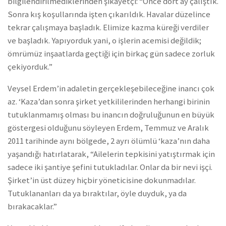
bilgilendirilmediklerinden şikâyetçi: “Önce dört ay çalıştık.
Sonra kış koşullarında işten çıkarıldık. Havalar düzelince
tekrar çalışmaya başladık. Elimize kazma küreği verdiler
ve başladık. Yapıyorduk yani, o işlerin acemisi değildik;
ömrümüz inşaatlarda geçtiği için birkaç gün sadece zorluk
çekiyorduk.”
Veysel Erdem’in adaletin gerçekleşebileceğine inancı çok
az. ‘Kaza’dan sonra şirket yetkililerinden herhangi birinin
tutuklanmamış olması bu inancın doğruluğunun en büyük
göstergesi olduğunu söyleyen Erdem, Temmuz ve Aralık
2011 tarihinde aynı bölgede, 2 ayrı ölümlü ‘kaza’nın daha
yaşandığı hatırlatarak, “Ailelerin tepkisini yatıştırmak için
sadece iki şantiye şefini tutukladılar. Onlar da bir nevi işçi.
Şirket’in üst düzey hiçbir yöneticisine dokunmadılar.
Tutuklananları da ya bıraktılar, öyle duyduk, ya da
bırakacaklar.”