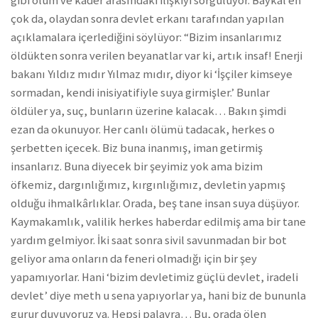
gibi ölüm ve kader arasındaki ilişkiyi sorguluyor. Baykal en
çok da, olaydan sonra devlet erkanı tarafından yapılan
açıklamalara içerlediğini söylüyor: “Bizim insanlarımız
öldükten sonra verilen beyanatlar var ki, artık insaf! Enerji
bakanı Yıldız mıdır Yılmaz mıdır, diyor ki ‘İşçiler kimseye
sormadan, kendi inisiyatifiyle suya girmişler.’ Bunlar
öldüler ya, suç, bunların üzerine kalacak… Bakın şimdi
ezan da okunuyor. Her canlı ölümü tadacak, herkes o
şerbetten içecek. Biz buna inanmış, iman getirmiş
insanlarız. Buna diyecek bir şeyimiz yok ama bizim
öfkemiz, dargınlığımız, kırgınlığımız, devletin yapmış
olduğu ihmalkârlıklar. Orada, beş tane insan suya düşüyor.
Kaymakamlık, valilik herkes haberdar edilmiş ama bir tane
yardım gelmiyor. İki saat sonra sivil savunmadan bir bot
geliyor ama onların da feneri olmadığı için bir şey
yapamıyorlar. Hani ‘bizim devletimiz güçlü devlet, iradeli
devlet’ diye meth u sena yapıyorlar ya, hani biz de bununla
gurur duyuyoruz ya. Hepsi palavra… Bu, orada ölen