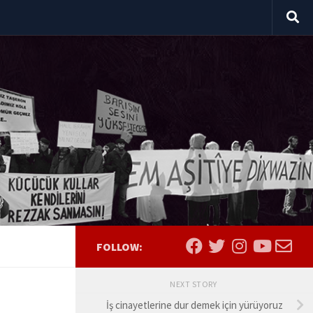
FOLLOW:
NEXT STORY
İş cinayetlerine dur demek için yürüyoruz