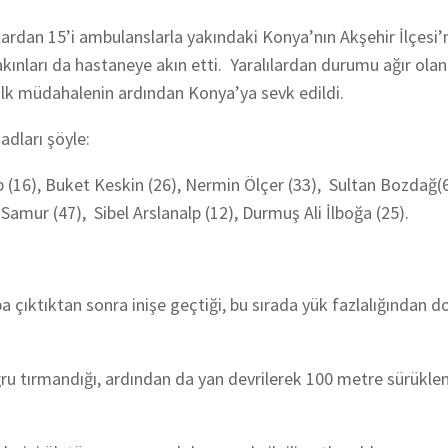
lardan 15’i ambulanslarla yakındaki Konya’nın Akşehir İlçesi’
akınları da hastaneye akın etti. Yaralılardan durumu ağır olan
 ilk müdahalenin ardından Konya’ya sevk edildi.
adları şöyle:
lp (16), Buket Keskin (26), Nermin Ölçer (33), Sultan Bozdağ
amur (47), Sibel Arslanalp (12), Durmuş Ali İlboğa (25).
çıktıktan sonra inişe geçtiği, bu sırada yük fazlalığından do
u tırmandığı, ardından da yan devrilerek 100 metre sürüklen