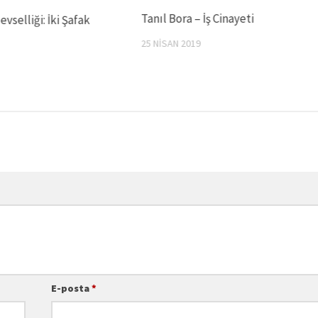
Tanıl Bora – İş Cinayeti
levselliği: İki Şafak
25 NISAN 2019
E-posta
*