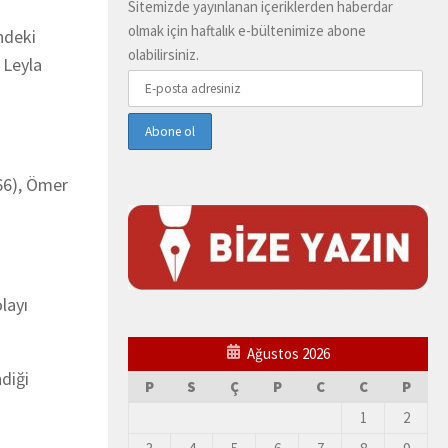
Sitemizde yayınlanan içeriklerden haberdar
olmak için haftalık e-bültenimize abone
ndeki
olabilirsiniz.
 Leyla
(66), Ömer
layı
Ağustos 2026
diği
P
S
Ç
P
C
C
P
1
2