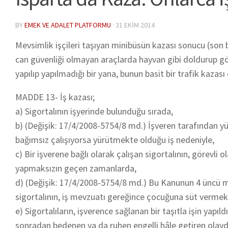
BY
EMEK VE ADALET PLATFORMU
·
31 EKIM 2014
Mevsimlik işçileri taşıyan minibüsün kazası sonucu (son be
can güvenliği olmayan araçlarda hayvan gibi doldurup götü
yapılıp yapılmadığı bir yana, bun
un basit bir trafik kazası
MADDE 13- İş kazası;
a) Sigortalının işyerinde bulunduğu sırada,
b) (Değişik: 17/4/2008-5754/8 md.) İşveren tarafından yü
bağımsız çalışıyorsa yürütmekte olduğu iş nedeniyle,
c) Bir işverene bağlı olarak çalışan sigortalının, görevli o
yapmaksızın geçen zamanlarda,
d) (Değişik: 17/4/2008-5754/8 md.) Bu Kanunun 4 üncü ma
sigortalının, iş mevzuatı gereğince çocuğuna süt vermek 
e) Sigortalıların, işverence sağlanan bir taşıtla işin yapıld
sonradan bedenen ya da ruhen engelli hâle getiren olaydı