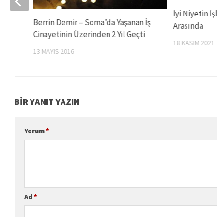
İyi Niyetin İş
Berrin Demir – Soma’da Yaşanan İş
Arasında
Cinayetinin Üzerinden 2 Yıl Geçti
18 KASIM 2021
13 MAYIS 2016
BIR YANIT YAZIN
Yorum
*
Ad
*