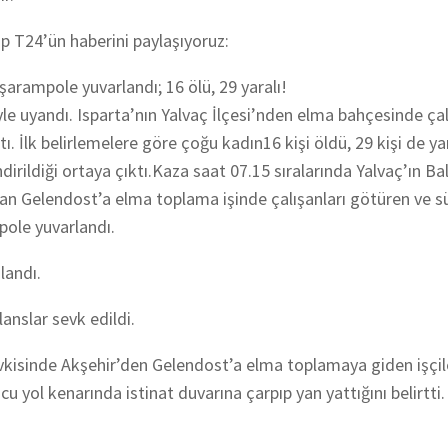
dip T24’ün haberini paylaşıyoruz:
şarampole yuvarlandı; 16 ölü, 29 yaralı!
yle uyandı. Isparta’nın Yalvaç İlçesi’nden elma bahçesinde ça
. İlk belirlemelere göre çoğu kadın16 kişi öldü, 29 kişi de ya
dirildiği ortaya çıktı.Kaza saat 07.15 sıralarında Yalvaç’ın B
tan Gelendost’a elma toplama işinde çalışanları götüren ve 
pole yuvarlandı.
landı.
anslar sevk edildi.
isinde Akşehir’den Gelendost’a elma toplamaya giden işçile
 yol kenarında istinat duvarına çarpıp yan yattığını belirtti.