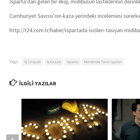
Isparta’dan gelen bir ekip, midibüsün lastiklerinin derinlik
Cumhuriyet Savcısı’nın kaza yerindeki incelemesi sürer
http://t24.com.tr/haber/
ispartada-iscileri-tasiyan-
midibu
Tags:
İş Cinayeti
İş Kazası
ısparta
Mevsimlik Tarım İşçileri
İLGILI YAZILAR