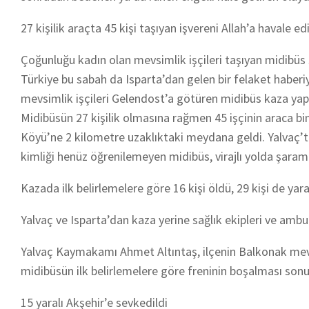
27 kişilik araçta 45 kişi taşıyan işvereni Allah’a havale e
Çoğunluğu kadın olan mevsimlik işçileri taşıyan midibüs 
Türkiye bu sabah da Isparta’dan gelen bir felaket haberi
mevsimlik işçileri Gelendost’a götüren midibüs kaza yaptı
Midibüsün 27 kişilik olmasına rağmen 45 işçinin araca bin
Köyü’ne 2 kilometre uzaklıktaki meydana geldi. Yalvaç’
kimliği henüz öğrenilemeyen midibüs, virajlı yolda şaram
Kazada ilk belirlemelere göre 16 kişi öldü, 29 kişi de yara
Yalvaç ve Isparta’dan kaza yerine sağlık ekipleri ve ambul
Yalvaç Kaymakamı Ahmet Altıntaş, ilçenin Balkonak mevk
midibüsün ilk belirlemelere göre freninin boşalması sonucu
15 yaralı Akşehir’e sevkedildi