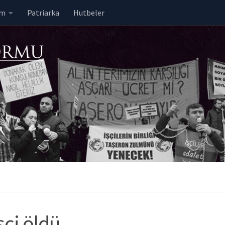
em
Patriarka
Hutbeler
şçi öldü