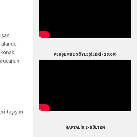
lışan
ralandı.
alkonak
PERŞEMBE SÖYLEŞILERI (20:00)
sürücünün
ri taşıyan
HAFTALIK E-BÜLTEN