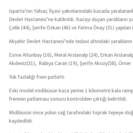
Isparta’nın Yalvaç İlçesi yakınlarındaki kazada yaralanan
Devlet Hastanesi’ne kaldırıldı. Kazayı duyan yaralıların y
Çelik (44), Şerife Özkan (46) ve Fatma Önay (31) yapılan
Akşehir Devlet Hastanesi’nde tedavi altındaki yaralıların 
Esme Altunbay (16), Meral Arslanalp (24), Erkan Arslana
Akdeniz(31), Rabiya Caran (19), Şerife Aksoy(58), Ömer S
Yük fazlalığı freni patlattı
Eski model midibüsün kaza yerine 1 kilometre kala rampa 
freninin patlaması sonucu kontrolden çıktığı belirtildi.
Midibüsün önce yolun sağ tarafındaki toprak tepeye doğr
kaydedildi.