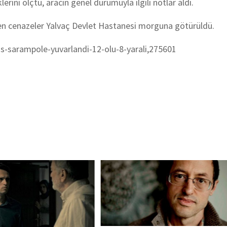
lerini ölçtü, aracın genel durumuyla ilgili notlar aldı.
ken cenazeler Yalvaç Devlet Hastanesi morguna götürüldü.
s-sarampole-yuvarlandi-
12-olu-8-yarali,275601