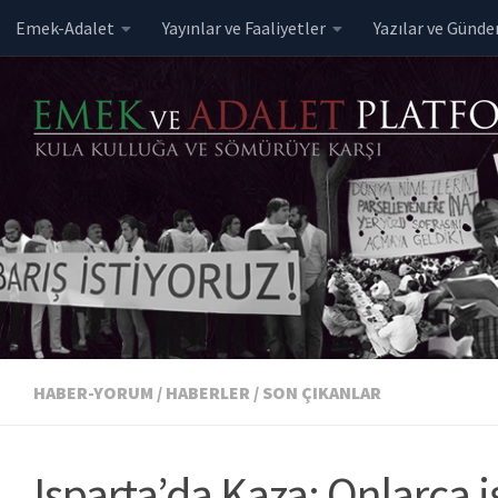
Emek-Adalet
Yayınlar ve Faaliyetler
Yazılar ve Günd
Skip to content
HABER-YORUM
/
HABERLER
/
SON ÇIKANLAR
Isparta’da Kaza: Onlarca i