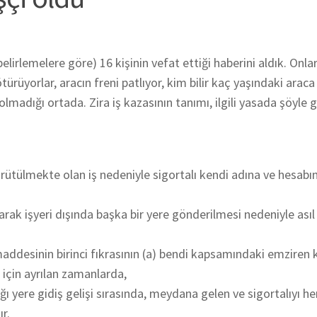
lirlemelere göre) 16 kişinin vefat ettiği haberini aldık.
Onlar
rüyorlar, aracın freni patlıyor, kim bilir kaç yaşındaki arac
 olmadığı ortada. Zira iş kazasının tanımı, ilgili yasada şöyle 
rütülmekte olan iş nedeniyle sigortalı kendi adına ve hesabı
larak işyeri dışında başka bir yere gönderilmesi nedeniyle asıl 
ddesinin birinci fıkrasının (a) bendi kapsamındaki emziren 
için ayrılan zamanlarda,
ığı yere gidiş gelişi sırasında,
meydana gelen ve sigortalıyı h
r.