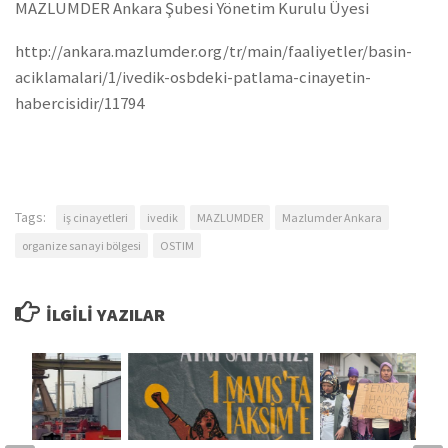
MAZLUMDER Ankara Şubesi Yönetim Kurulu Üyesi
http://ankara.mazlumder.org/tr/main/faaliyetler/basin-
aciklamalari/1/ivedik-osbdeki-patlama-cinayetin-
habercisidir/11794
Tags:
iş cinayetleri
ivedik
MAZLUMDER
Mazlumder Ankara
organize sanayi bölgesi
OSTIM
İLGILI YAZILAR