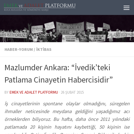
Skip to content
HABER-YORUM
/
İKTIBAS
Mazlumder Ankara: “İvedik’teki
Patlama Cinayetin Habercisidir”
BY
EMEK VE ADALET PLATFORMU
·
26 ŞUBAT 2015
İş cinayetlerinin spontane olaylar olmadığını, süregelen
ihmaller neticesinde meydana geldiğini yaşadığımız acı
örneklerden biliyoruz. Bu hafta, daha önce 2011 yılındaki
patlamada 20 kişinin hayatını kaybettiği, 50 kişinin ise