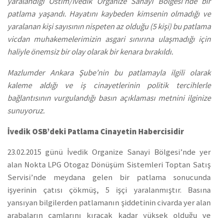
yaralandığı Ostim/İvedik Organize Sanayi Bölgesi’nde bir
patlama yaşandı. Hayatını kaybeden kimsenin olmadığı ve
yaralanan kişi sayısının nispeten az olduğu (5 kişi) bu patlama
vicdan muhakemelerimizin asgari sınırına ulaşmadığı için
haliyle önemsiz bir olay olarak bir kenara bırakıldı.
Mazlumder Ankara Şube’nin bu patlamayla ilgili olarak
kaleme aldığı ve iş cinayetlerinin politik tercihlerle
bağlantısının vurgulandığı basın açıklaması metnini ilginize
sunuyoruz.
İvedik OSB’deki Patlama Cinayetin Habercisidir
23.02.2015 günü İvedik Organize Sanayi Bölgesi’nde yer
alan Nokta LPG Otogaz Dönüşüm Sistemleri Toptan Satış
Servisi’nde meydana gelen bir patlama sonucunda
işyerinin çatısı çökmüş, 5 işçi yaralanmıştır. Basına
yansıyan bilgilerden patlamanın şiddetinin civarda yer alan
arabaların camlarını kıracak kadar yüksek olduğu ve