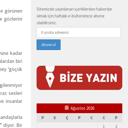
Sitemizde yayınlanan içeriklerden haberdar
de görünen
olmak için haftalık e-bültenimize abone
e gözlerini
olabilirsiniz.
yüne kadar
lardan biri
bey ‘göçük
lgilenmiyor
raz sesleri
ve insanlar
Ağustos 2026
tandaşlarla
P
S
Ç
P
C
C
P
 diyor. Bir
1
2