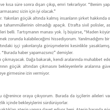
 ve kısa süre sonra dışarı çıkıp, emri tekrarlıyor. “Benim ya
armasanız sizin için iyi olacak.”
şıyor. Yakınları göçük altında kalmış insanların şirket hakkında
hammüllerinin olmadığı apaçık. Etrafta sivil polisler, as
leri belli. Tartışmanın manası yok. İş büyürse, “Maden köy
mek zorunda kalabileceğimi hissediyorum. Yanılmadığımı bi
ndaki işçi yakınlarıyla görüşmelerini kesinlikle yasaklamış,
şi. “Burada haber yapamazsınız” demişler.
orun çıkmayacak. Dağa bakarak, kendi aralarında muhabbet e
arının göçük altından çıkmasını bekleyenlerle aralarına güve
eye girmesine izin vermiyor.
 öğrenince oraya çıkıyorum. Burada da işçilerin aileleri va
lik içinde bekleyişlerini sürdürüyorlar.
n yaktıkları ateşin yanına davet ediyor beni. Ateşin başında gö