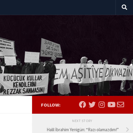
FOLLOW:
NEXT STORY
Halil İbrahim Yenigün: “Razı olamazdım!”