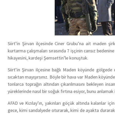
Siirt’in Şirvan ilçesinde Ciner Grubu’na ait maden ş
kurtarma çalışmaları sırasında 7 işçinin cansız bedenine 
hikayesini, kardeşi Şemsettin’le konuştuk.
Siirt’in Şirvan ilçesine bağlı Maden köyünde gölgede
sıcaktan mayışırsınız. Böyle bir hava var Maden köyünde
tonlarca toprağın altından çıkarılmasını bekleyen insanl
yüreklerinde nasıl bir soğuk fırtına esiyor, bunu anlamak
AFAD ve Kızılay’ın, yakınları göçük altında kalanlar iç
gece, kimi sandalyede oturarak, kimi de ayakta durarak,