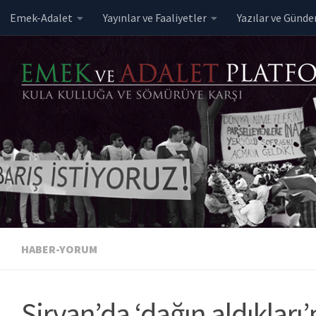
Emek-Adalet
Yayınlar ve Faaliyetler
Yazılar ve Günd
Skip to content
HABER-YORUM
Şirvan’da ‘dağın aldıkları’