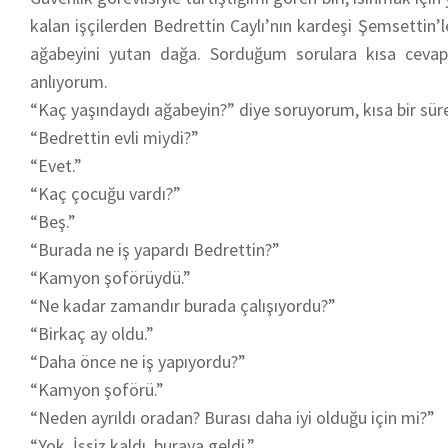
kalan işçilerden Bedrettin Caylı’nın kardeşi Şemsettin
ağabeyini yutan dağa. Sorduğum sorulara kısa cevap
anlıyorum.
“Kaç yaşındaydı ağabeyin?” diye soruyorum, kısa bir sür
“Bedrettin evli miydi?”
“Evet.”
“Kaç çocuğu vardı?”
“Beş.”
“Burada ne iş yapardı Bedrettin?”
“Kamyon şoförüydü.”
“Ne kadar zamandır burada çalışıyordu?”
“Birkaç ay oldu.”
“Daha önce ne iş yapıyordu?”
“Kamyon şoförü.”
“Neden ayrıldı oradan? Burası daha iyi olduğu için mi?”
“Yok. İşsiz kaldı, buraya geldi.”