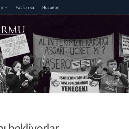
em
Patriarka
Hutbeler
nı bekliyorlar