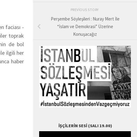
PREVIOUS STORY
Perşembe Söyleşileri : Nuray Mert İle
n faciası -
“İslam ve Demokrasi” Üzerine
Konuşacağız
iler toprak
nin de bol
 ilgili her
lunca haber
İŞÇILERIN SESI (SALI 19.00)