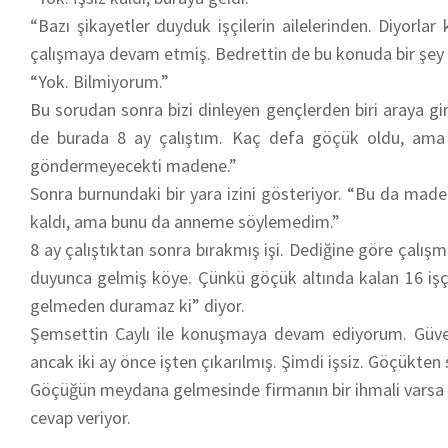
“Bazı şikayetler duyduk işçilerin ailelerinden. Diyorla
çalışmaya devam etmiş. Bedrettin de bu konuda bir şey 
“Yok. Bilmiyorum.”
Bu sorudan sonra bizi dinleyen gençlerden biri araya gir
de burada 8 ay çalıştım. Kaç defa göçük oldu, ama 
göndermeyecekti madene.”
Sonra burnundaki bir yara izini gösteriyor. “Bu da made
kaldı, ama bunu da anneme söylemedim.”
8 ay çalıştıktan sonra bırakmış işi. Dediğine göre çalı
duyunca gelmiş köye. Çünkü göçük altında kalan 16 işçi
gelmeden duramaz ki” diyor.
Şemsettin Caylı ile konuşmaya devam ediyorum. Güvenli
ancak iki ay önce işten çıkarılmış. Şimdi işsiz. Göçükt
Göçüğün meydana gelmesinde firmanın bir ihmali varsa n
cevap veriyor.