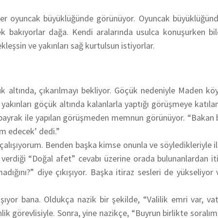
birer oyuncak büyüklüğünde görünüyor. Oyuncak büyüklüğün
k bakıyorlar dağa. Kendi aralarında usulca konuşurken bil
leşsin ve yakınları sağ kurtulsun istiyorlar.
k altında, çıkarılmayı bekliyor. Göçük nedeniyle Maden kö
yakınları göçük altında kalanlarla yaptığı görüşmeye katılan
lbayrak ile yapılan görüşmeden memnun görünüyor. “Bakan 
am edecek’ dedi.”
çalışıyorum. Benden başka kimse onunla ve söyledikleriyle i
verdiği “Doğal afet” cevabı üzerine orada bulunanlardan iti
dığını?” diye çıkışıyor. Başka itiraz sesleri de yükseliyor 
şıyor bana. Oldukça nazik bir şekilde, “Valilik emri var, va
ik görevlisiyle. Sonra, yine nazikçe, “Buyrun birlikte soralım”