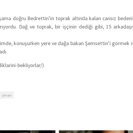
ama doğru Bedrettin’in toprak altında kalan cansız bedenin
yordu. Dağ ve toprak, bir işçinin dediği gibi, 15 arkadaşıy
ndiğimde, konuşurken yere ve dağa bakan Şemsettin’i görmek 
adı.
larini-bekliyorlar/)
şirvan