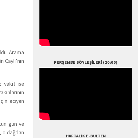
ldı. Arama
n Caylı’nın
PERŞEMBE SÖYLEŞILERI (20:00)
 vakit ise
akınlarının
için acıyan
ütün gün ve
a, o dağdan
HAFTALIK E-BÜLTEN