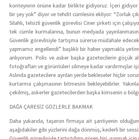
konteynırın önüne kadar birlikte gidiyoruz. İçeri gidiyor
bir şey yok” diyor ve tehdit cümlesini ekliyor: “Zorluk çık
Silahlı, telsizli güvenlik görevlisi Ciner şirketi için çalı
tek cümle kurmalarına, bunun medyada yayınlanmasına ta
Güvenlik görevlisiyle tartışma sürerse müdahale edecek
yapmamız engellendi” başlıklı bir haber yapmakla yetin
anlıyorum. Polis ve asker başka gazetecilerin göçük altı
fotoğrafları ve görüntüleri silmeye kadar vardırmışlar i
Aslında gazetecilere ayrılan yerde bekleseler hiçbir s
kurtarma çalışmasının bitmesini bekleyebilirler. Yakınl
çekilmiş, askerler gazetecilerden başka kimsenin o bölg
DAĞA ÇARESİZ GÖZLERLE BAKMAK
Daha yukarıda, taşeron firmaya ait şantiyenin olduğunu
aşağıdakiler gibi yüzlerini dağa dönmüş, kederli bir sessiz
Güvenlik görevlisiyle tartıştığımı gören biri, ısınmak içi