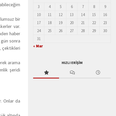
pabileceğim
3
4
5
6
7
8
9
10
11
12
13
14
15
16
 olumsuz bir
17
18
19
20
21
22
23
kerler var.
24
25
26
27
28
29
30
ünden haber
31
r gün sonra
« Mar
 çektikleri
derek arama
HIZLI ERIŞIM
nlik şeridi
r. Onlar da
çük altında