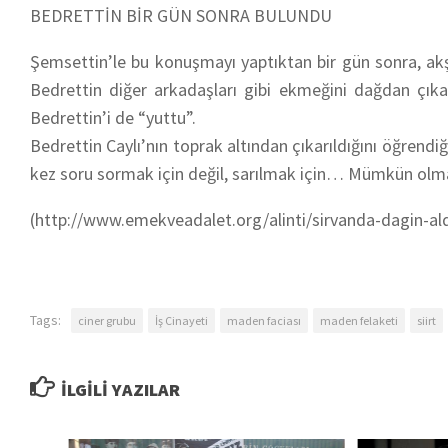
BEDRETTİN BİR GÜN SONRA BULUNDU
Şemsettin’le bu konuşmayı yaptıktan bir gün sonra, akş
Bedrettin diğer arkadaşları gibi ekmeğini dağdan çıkarı
Bedrettin’i de “yuttu”.
Bedrettin Caylı’nın toprak altından çıkarıldığını öğre
kez soru sormak için değil, sarılmak için… Mümkün olm
(http://www.emekveadalet.org/alinti/sirvanda-dagin-aldik
Tags:
ciner grubu
İş Cinayeti
maden faciası
maden felaketi
siirt
İLGILI YAZILAR