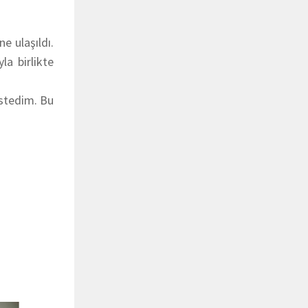
e ulaşıldı.
la birlikte
istedim. Bu