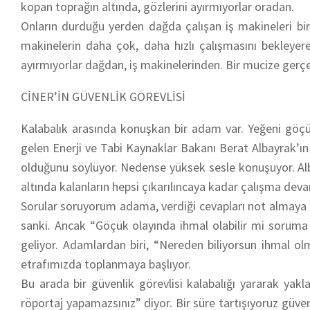
kopan toprağın altında, gözlerini ayırmıyorlar oradan.
Onların durduğu yerden dağda çalışan iş makineleri 
makinelerin daha çok, daha hızlı çalışmasını bekleyere
ayırmıyorlar dağdan, iş makinelerinden. Bir mucize gerçek
CİNER’İN GÜVENLİK GÖREVLİSİ
Kalabalık arasında konuşkan bir adam var. Yeğeni göçü
gelen Enerji ve Tabi Kaynaklar Bakanı Berat Albayrak’ın 
olduğunu söylüyor. Nedense yüksek sesle konuşuyor. A
altında kalanların hepsi çıkarılıncaya kadar çalışma dev
Sorular soruyorum adama, verdiği cevapları not almaya 
sanki. Ancak “Göçük olayında ihmal olabilir mi soruma 
geliyor. Adamlardan biri, “Nereden biliyorsun ihmal olma
etrafımızda toplanmaya başlıyor.
Bu arada bir güvenlik görevlisi kalabalığı yararak yakla
röportaj yapamazsınız” diyor. Bir süre tartışıyoruz güvenl