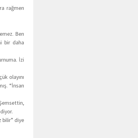
lara rağmen
stemez. Ben
i bir daha
urnuma. İzi
çük olayını
mış. “İnsan
Şemsettin,
diyor.
bilir” diye