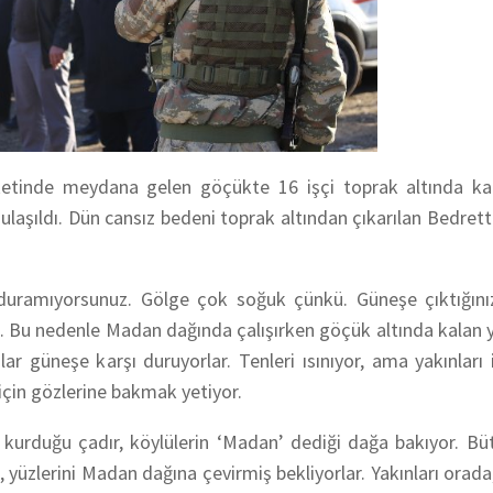
irketinde meydana gelen göçükte 16 işçi toprak altında ka
ulaşıldı. Dün cansız bedeni toprak altından çıkarılan Bedretti
 duramıyorsunuz. Gölge çok soğuk çünkü. Güneşe çıktığınız
. Bu nedenle Madan dağında çalışırken göçük altında kalan y
ar güneşe karşı duruyorlar. Tenleri ısınıyor, ama yakınları 
 için gözlerine bakmak yetiyor.
in kurduğu çadır, köylülerin ‘Madan’ dediği dağa bakıyor. B
 yüzlerini Madan dağına çevirmiş bekliyorlar. Yakınları orad