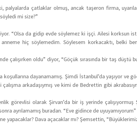
r ki, palyalarda çatlaklar olmuş, ancak taşeron firma, uyarı
söyledi mi size?”
iyor. “Olsa da gidip evde söylemez ki işçi. Ailesi korksun i
anneme hiç söylemedim. Söylesem korkacaktı, belki ben
nde çalışırken oldu” diyor, “Göçük sırasında bir taş düştü b
şma koşullarına dayanamamış. Şimdi İstanbul’da yaşıyor ve gö
 çalışma arkadaşıymış ve kimi de Bedrettin gibi akrabasıy
k görevlisi olarak Şirvan’da bir iş yerinde çalışıyormuş 
en sonra ayrılamamış buradan. “Eve gidince de uyuyamıyorum” 
e yapacaklar? Dava açacaklar mı? Şemsettin, “Büyüklerimiz 