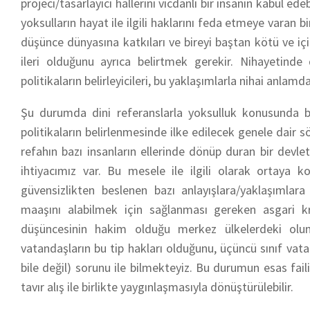
projeci/tasarlayıcı
hallerini vicdanlı bir insanın kabul e
yoksulların hayat ile ilgili haklarını feda etmeye varan bi
düşünce dünyasına katkıları ve bireyi baştan kötü ve i
ileri olduğunu ayrıca belirtmek gerekir. Nihayetinde 
politikaların belirleyicileri, bu yaklaşımlarla nihai anl
Şu durumda
dini
referanslarla yoksulluk konusunda bi
politikaların belirlenmesinde ilke edilecek genele dair 
refahın bazı insanların ellerinde dönüp duran bir devl
ihtiyacımız var. Bu mesele ile ilgili olarak ortaya k
güvensizlikten beslenen bazı anlayışlara/yaklaşımlar
maaşını alabilmek için sağlanması gereken asgari kr
düşüncesinin hakim olduğu
merkez
ülkelerdeki
olu
vatandaşların
bu tip hakları olduğunu,
üçüncü sınıf vat
bile değil) sorunu ile bilmekteyiz. Bu durumun esas fail
tavır alış ile birlikte yaygınlaşmasıyla dönüştürülebilir.