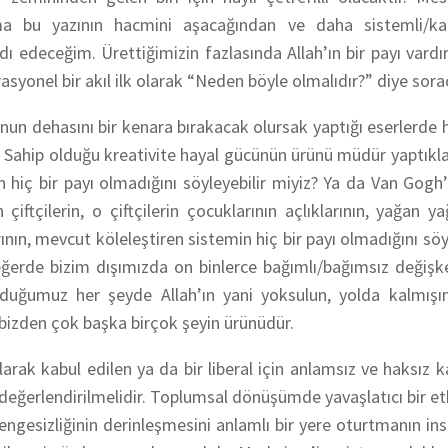
a bu yazının hacmini aşacağından ve daha sistemli/ka
ardı edeceğim.
Ürettiğimizin fazlasında Allah’ın bir payı vardı
asyonel bir akıl ilk olarak “Neden böyle olmalıdır?” diye sorac
nun dehasını bir kenara bırakacak olursak yaptığı eserlerde
? Sahip olduğu kreativite hayal gücünün ürünü müdür yaptıkla
ın hiç bir payı olmadığını söyleyebilir miyiz? Ya da Van Gog
 çiftçilerin, o çiftçilerin çocuklarının açlıklarının, yağan y
nın, mevcut köleleştiren sistemin hiç bir payı olmadığını sö
değerde bizim dışımızda on binlerce bağımlı/bağımsız değişke
 olduğumuz her şeyde Allah’ın yani yoksulun, yolda kalmış
 bizden çok başka birçok şeyin ürünüdür.
arak kabul edilen ya da bir liberal için anlamsız ve
haksız
ka
 değerlendirilmelidir. Toplumsal dönüşümde yavaşlatıcı bir et
 dengesizliğinin derinleşmesini anlamlı bir yere oturtmanın
ins