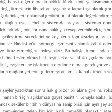
ığı bahs-i diğer olmakla birlikte Marksizmin yaklaşımının
ğiştirmek için liberal anlayışı bir atlama taşı olarak gö
ğı derinleşen toplumsal gerilimi fırsat olarak değerlendirm
oksulluğun esas sebebini sistemde arayarak sistemin dön
edeki arkadaşımın sorusuna hakkıyla cevap verebilmek için b
i
işçileştirme
süreçlerini ve köylülerin topraksızlaştırılarak 
uğunu ve Hindistan’ın sömürgeleşmesini anlamlı kabul ede
ye itiraz etmediğini söyleyebiliriz. Bu haliyle, kendisinden
 birine teslim olmuş bir bireyin zekat ve infak uygulamaların
r. İşleyişi tersine işletmenin derdinde olmak gerekiyor ve a
ların mağduriyetlerini gidermeyi anlamsız kabul etmenin so
ım şeyler yazdıktan sonra
hak
gibi zor bir alana girelim.
Yoks
 inanan biri için açıklaması gayet basittir. Konuyla alakalı b
. Ancak seküler bir zihin dünyasına sahip birisi için aynı şey 
emininden gelen biri için hayli çetrefilli olacaktır. Mes