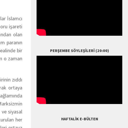
lar İslamcı
oru işareti
rından olan
ım paranın
ealinde bir
PERŞEMBE SÖYLEŞILERI (20:00)
rım o zaman
rinin zıddı
arak ortaya
 bağlamında
Marksizmin
 ve siyasal
kurulan her
HAFTALIK E-BÜLTEN
leri ortaya