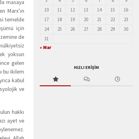
3
4
5
6
7
8
9
 da masaya
10
11
12
13
14
15
16
ren Marx’ın
esi temelde
17
18
19
20
21
22
23
üşümü için
24
25
26
27
28
29
30
u zemine de
31
mülkiyetsiz
« Mar
rek yoksun
 önce gelen
HIZLI ERIŞIM
ı bu ikilem
yrıca kabul
syolojik ve
ulun
hakkı
azı ayet ve
söylenemez.
eleyi Allah