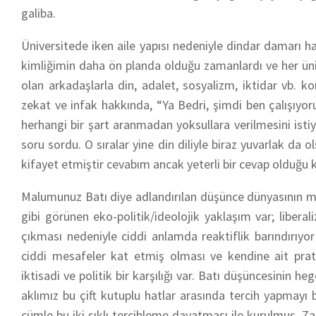
galiba.
Üniversitede iken aile yapısı nedeniyle dindar damarı hal
kimliğimin daha ön planda olduğu zamanlardı ve her üni
olan arkadaşlarla din, adalet, sosyalizm, iktidar vb. 
zekat ve infak hakkında, “Ya Bedri, şimdi ben çalışı
herhangi bir şart aranmadan yoksullara verilmesini ist
soru sordu. O sıralar yine din diliyle biraz yuvarlak d
kifayet etmiştir cevabım ancak yeterli bir cevap olduğ
Malumunuz Batı
diye adlandırılan düşünce dünyasının mo
gibi görünen eko-politik/ideolojik yaklaşım var; libera
çıkması nedeniyle ciddi anlamda reaktiflik barındırıyo
ciddi mesafeler kat etmiş olması ve kendine ait prat
iktisadi ve politik bir karşılığı var. Batı düşüncesinin h
aklımız bu çift kutuplu hatlar arasında tercih yapmayı
cümle bu iki şıklı tercihleme dayatması ile kurulmuş. 