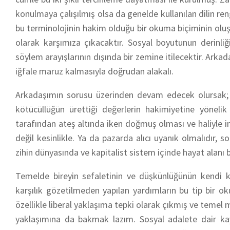
konulmaya çalışılmış olsa da genelde kullanılan dilin rengi
bu terminolojinin hakim olduğu bir okuma biçiminin olu
olarak karşımıza çıkacaktır. Sosyal boyutunun derinliğ
söylem arayışlarının dışında bir zemine itilecektir. Arka
iğfale maruz kalmasıyla doğrudan alakalı.
Arkadaşımın sorusu üzerinden devam edecek olursak; 
kötücüllüğün ürettiği değerlerin hakimiyetine yönelik 
tarafından ateş altında iken doğmuş olması ve haliyle 
değil kesinlikle. Ya da pazarda a
lıcı uyanık olmalıdır, 
zihin dünyasında ve kapitalist sistem içinde hayat alanı 
Temelde bireyin sefaletinin ve düşkünlüğünün kendi k
karşılık gözetilmeden yapılan yardımların bu tip bir o
özellikle liberal yaklaşıma tepki olarak çıkmış ve temel 
yaklaşımına da bakmak lazım. Sosyal adalete dair kayg