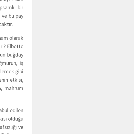
psamlı bir
r ve bu pay
aktır.
 ham olarak
rı? Elbette
h’un buğday
ağmurun, iş
ylemek gibi
nin etkisi,
ın, mahrum
bul edilen
kisi olduğu
afsızlığı
ve