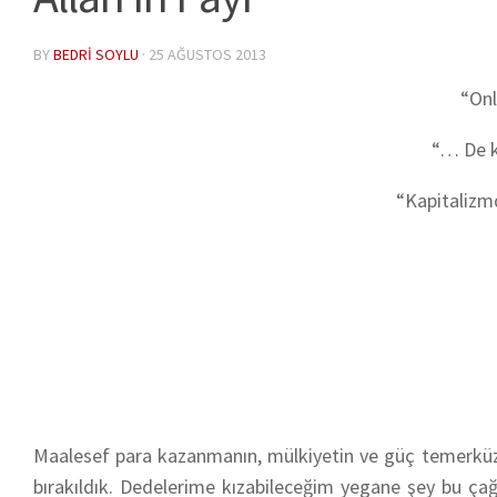
BY
BEDRI SOYLU
·
25 AĞUSTOS 2013
“Onl
“… De ki
“
Kapitalizm
Maalesef para kazanmanın, mülkiyetin ve güç temerk
bırakıldık. Dedelerime kızabileceğim yegane şey bu çağ