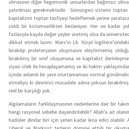
olmasının diğer hegemonik unsurlardan bağımsız olmad
yatırılması gerekmektedir. Sömürgeci sistemi toptan de
kapitalizmi toptan tasfiyeyi hedeflemek yerine yarataca
ciddi bir kötümserlikten besleniyor. Her ne kadar y
fazlasıyla kayda değer şeyler üretmiş olsa da üniversit
dikkat etmek lazım. Marx’ın 18. Yüzyıl İngiltere’sindek
bırakılıp proleteryanın oluşmasını eleştirmemiş old
bırakılmış bir sınıf oluşumuna ve kapitalist derinleşme
siyasi izlek ile hesaplaşamamış ve iki hakim yaklaşımdan
içinde anlamlı bir yere oturtamaması normal görülmelidi
etmeliyiz ki
devrimci mücadele
adına yoksun bırakılmış
reel bir karşılığı yok.
Algılamaların farklılaşmasının nedenlerine dair bir tak
hangi rasyonel sebebe dayandırılabilir? Allah’a ait olanın
hadisler dindar biri için yeteri kadar ikna edici olabilir
Liberal ve Marksist tezlerin domine ettiği bir okuma z