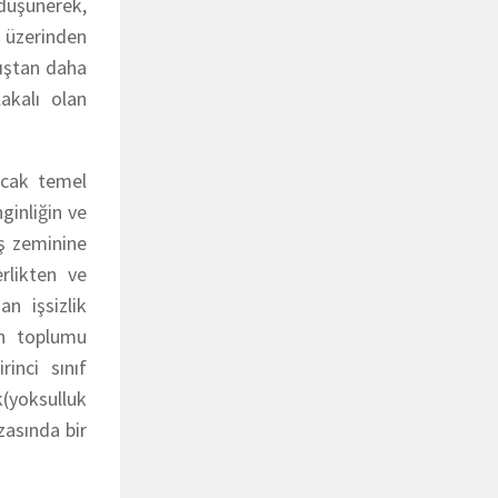
 düşünerek,
si üzerinden
yıştan daha
akalı olan
ncak temel
ginliğin ve
ış zeminine
rlikten ve
n işsizlik
ah toplumu
irinci sınıf
k(yoksulluk
zasında bir