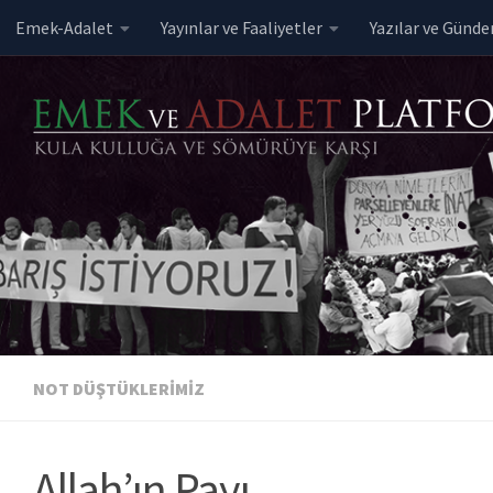
Emek-Adalet
Yayınlar ve Faaliyetler
Yazılar ve Günd
Skip to content
NOT DÜŞTÜKLERIMIZ
Allah’ın Payı