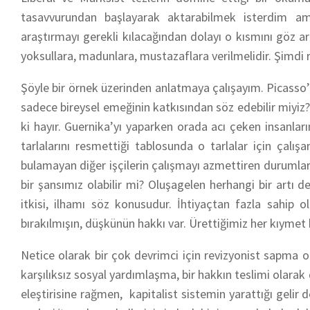
tasavvurundan başlayarak aktarabilmek isterdim am
araştırmayı gerekli kılacağından dolayı o kısmını göz 
yoksullara, madunlara, mustazaflara verilmelidir.
Şimdi r
Şöyle bir örnek üzerinden anlatmaya çalışayım. Picasso’
sadece bireysel emeğinin katkısından söz edebilir miyiz
ki hayır. Guernika’yı yaparken orada acı çeken insanlar
tarlalarını resmettiği tablosunda o tarlalar için çalışan
bulamayan diğer işçilerin çalışmayı azmettiren durumları
bir şansımız olabilir mi? Oluşagelen herhangi bir artı 
itkisi, ilhamı söz konusudur. İhtiyaçtan fazla sahip
bırakılmışın, düşkünün hakkı var. Ürettiğimiz her kıymet
Netice olarak bir çok
devrimci
için
revizyonist sapma
ol
karşılıksız sosyal yardımlaşma, bir hakkın teslimi olarak
eleştirisine rağmen, kapitalist sistemin yarattığı gelir