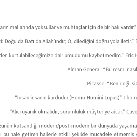
arın mallarında yoksullar ve muhtaçlar için de bir hak vardır.
: Doğu da Batı da Allah’ındır; O, dilediğini doğru yola iletir.”
B
den kurtulabileceğimize dair umudumu kaybetmedim.”
Eric
Alman General:
“Bu resmi nasıl
Picasso:
“Ben değil siz
“İnsan insanın kurdudur.(Homo Homini Lupus)”
Thom
“
Alıcı uyanık olmalıdır, sorumluluk müşteriye aittir.”
Cave
üzünün kutsandığı modern/post-modern bir dünyada yaşam
ı bu hale getiren hallerle etkili şekilde mücadele etmemiş 