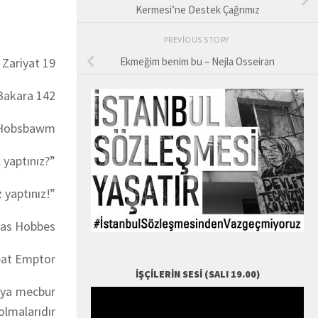
Kermesi’ne Destek Çağrımız
PREVIOUS STORY
”
Zariyat 19
Ekmeğim benim bu – Nejla Osseiran
akara 142
 Hobsbawm
 yaptınız?”
 yaptınız!”
as Hobbes
at Emptor
İŞÇILERIN SESI (SALI 19.00)
aya mecbur
olmalarıdır