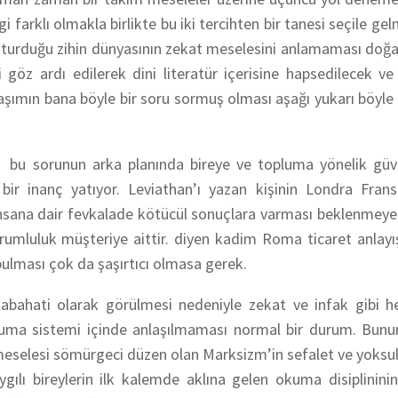
 farklı olmakla birlikte bu iki tercihten bir tanesi seçile gel
şturduğu zihin dünyasının zekat meselesini anlamaması doğa
i göz ardı edilerek dini literatür içerisine hapsedilecek v
daşımın bana böyle bir soru sormuş olması aşağı yukarı böyle b
bu sorunun arka planında bireye ve topluma yönelik güve
bir inanç yatıyor. Leviathan’ı yazan kişinin Londra Frans
insana dair fevkalade kötücül sonuçlara varması beklenmeye
sorumluluk müşteriye aittir.
diyen kadim Roma ticaret anlayışı
bulması çok da şaşırtıcı olmasa gerek.
abahati olarak görülmesi nedeniyle zekat ve infak gibi he
kuma sistemi içinde anlaşılmaması normal bir durum. Bunun
meselesi sömürgeci düzen olan Marksizm’in sefalet ve yoksulluk
ılı bireylerin ilk kalemde aklına gelen okuma disiplinini