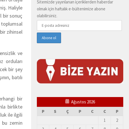
Sitemizde yayınlanan içeriklerden haberdar
miş. Haliyle
olmak için haftalık e-bültenimize abone
l bir sonuç
olabilirsiniz.
e toplumsal
ir zihinsel
nsizlik ve
ız orduları
cek bir şey
nın, batılı
rhangi bir
Ağustos 2026
la birlikte
P
S
Ç
P
C
C
P
 ile ilgili
1
2
n bu zemin