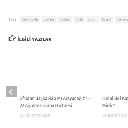
Tags:
bedri soylu
devrim
Hobbes
infak
İslam
liberal
liberal
İLGILI YAZILAR
A
O’ndan Başka Rab Mı Arayacağız? –
Helal Bol K
22 Ağustos Cuma Hutbesi
Midir?
22 AĞUSTOS 2025
13 ŞUBAT 2026