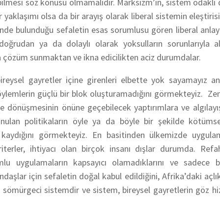
debilmesi söz konusu olmamalıdır. Marksizm’in, sistem odaklı
r yaklaşımı olsa da bir arayış olarak liberal sistemin eleştiri
çinde bulunduğu sefaletin esas sorumlusu gören liberal anla
doğrudan ya da dolaylı olarak yoksulların sorunlarıyla al
amda çözüm sunmaktan ve ikna edicilikten aciz durumdalar.
reysel gayretler içine girenleri elbette yok sayamayız a
söylemlerin güçlü bir blok oluşturamadığını görmekteyiz. Zen
ete dönüşmesinin önüne geçebilecek yaptırımlara ve algılay
onulan politikaların öyle ya da böyle bir şekilde kötümse
a kaydığını görmekteyiz. En basitinden ülkemizde uygulana
iterler, ihtiyacı olan birçok insanı dışlar durumda. Ref
mlu
uygulamaların kapsayıcı olamadıklarını ve sadece
b
andaşlar
için sefaletin doğal kabul edildiğini, Afrika’daki açlı
i sömürgeci sistemdir ve sistem, bireysel gayretlerin göz hi