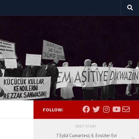
FOLLOW:
NEXT STORY
7 Eylül Cumartesi; 6. Evsizler Evi