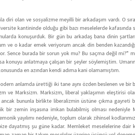
a diri olan ve sosyalizme meyilli bir arkadaşım vardı. O sıra
versite kantininde olduğu gibi bazı meselelerde kafasında s
konularda konuşurduk. Bir gün bu arkadaş bana dinin şartla
yorum ve o kadar emek veriyorum ancak din benden kazandığ
iyor. Sence burada bir sorun yok mu? Bu saçma değil mi?” m
a olsa konuyu anlatmaya çalışan bir şeyler söylemiştim. Uma
u konusunda en azından kendi adıma kani olamamıştım.
dern anlamda ürettiği iki tane aynı özden beslenen ve bir bi
lizm ve Marksizm. Marksizm, liberal yaklaşımın eleştirisi ol
r ancak bununla birlikte liberalizmin üstüne çıkma gayreti
ik bir zemin inşasına imkan bulabilmiş olması nedeniyle 
egemonik yayılımı nedeniyle, toplum olarak zihinsel kodlarımız
 bize dayatmış şu güne kadar. Memleket meselelerine dair 
Zaman zaman bir takım meseleler üzerine üçüncü yol deneme