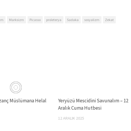
izm
Marksizm
Picasso
proleterya
Sadaka
sosyalizm
Zekat
azanç Müslümana Helal
Yeryüzü Mescidini Savunalım – 12
Aralık Cuma Hutbesi
12 ARALIK 2025