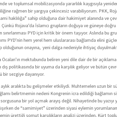
nde ve toplumsal mobilizasyonda yararlılık kaygısıyla yenide
liğine rağmen bir yargıya çekincesiz varabiliyorum.
PKK, Roj
lami haklılığa” sahip olduğuna dair hakimiyet alanında ve çe
.
Çünkü Rojava’da İslamcı grupların doğuya ve güneye doğru 
 sınırlanması PYD için kritik bir önem taşıyor. Aslında bu gru
nımı PYD’nin hem yerel hem uluslararası bağlamda elini güçlen
ip olduğunun onayına, yeni dalga nedeniyle ihtiyaç duyulmak
Öcalan’ın mektubunda beliren yeni dile dair de bir açıklama 
in dış politikasında bir uyuma da karşılık geliyor ve bütün çev
ü bir sezgiye dayanıyor.
aylık aralıkta bu gelişmeler etkiliydi. Muhtemelen uzun bir s
bağlamı belirtmemin nedeni Kongrenin icra edildiği bağlamın si
t sorgusuna bir yol açmak arayış değil. Nihayetinde bu yazıyı
alışırken de “samimiyet” üzerinden siyasi eylemin yorumlan
ylemin ürettiği somut karşılıkların analizi üzerinden, Kürt to