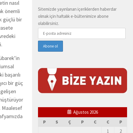
tin nasıl
Sitemizde yayınlanan içeriklerden haberdar
rak önemli
olmak için haftalık e-bültenimize abone
 güçlü bir
olabilirsiniz.
yasete
vredeki
i.
Mübarek’in
plumsal
i başarılı
ıcı bir güç
 gelişen
önüştürüyor
u. Maalesef
Ağustos 2026
ğrafyamızda
P
S
Ç
P
C
C
P
1
2