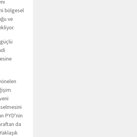
ynı
ni bölgesel
uğu ve
kliyor.
 güçlü
ndi
esine
 yönelen
eğişim
üveni
kselmesini
lan PYD’nin
araftan da
 Yaklaşık