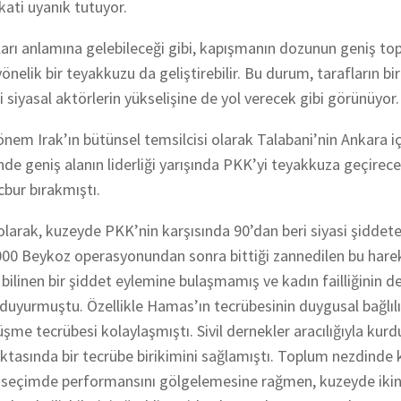
ikkati uyanık tutuyor.
arı anlamına gelebileceği gibi, kapışmanın dozunun geniş to
nelik bir teyakkuzu da geliştirebilir. Bu durum, tarafların bir
siyasal aktörlerin yükselişine de yol verecek gibi görünüyor.
önem Irak’ın bütünsel temsilcisi olarak Talabani’nin Ankara i
nde geniş alanın liderliği yarışında PKK’yi teyakkuza geçirec
cbur bırakmıştı.
arak, kuzeyde PKK’nin karşısında 90’dan beri siyasi şiddete 
. 2000 Beykoz operasyonundan sonra bittiği zannedilen bu hare
bilinen bir şiddet eylemine bulaşmamış ve kadın failliğinin d
duyurmuştu. Özellikle Hamas’ın tecrübesinin duygusal bağlılı
üşme tecrübesi kolaylaşmıştı. Sivil dernekler aracılığıyla kurd
ktasında bir tecrübe birikimini sağlamıştı. Toplum nezdinde k
lk seçimde performansını gölgelemesine rağmen, kuzeyde ikin