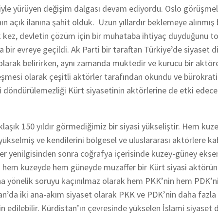
liyle yürüyen değişim dalgası devam ediyordu. Oslo görüşmel
n açık ilanına şahit olduk. Uzun yıllardır beklemeye alınmış 
k kez, devletin çözüm için bir muhataba ihtiyaç duyduğunu 
bir evreye geçildi. Ak Parti bir taraftan Türkiye’de siyaset di
arak belirirken, aynı zamanda muktedir ve kurucu bir aktör
eşmesi olarak çeşitli aktörler tarafından okundu ve bürokrati
eri döndürülemezliği Kürt siyasetinin aktörlerine de etki ede
aşık 150 yıldır görmediğimiz bir siyasi yükseliştir.
Hem kuz
ükselmiş ve kendilerini bölgesel ve uluslararası aktörlere ka
er yenilgisinden sonra coğrafya içerisinde kuzey-güney ekse
a hem kuzeyde hem güneyde muzaffer bir Kürt siyasi aktörünü
ına yönelik soruyu kaçınılmaz olarak hem PKK’nin hem PDK’n
n’da iki ana-akım siyaset olarak PKK ve PDK’nin daha fazla
dilebilir. Kürdistan’ın çevresinde yükselen İslami siyaset di