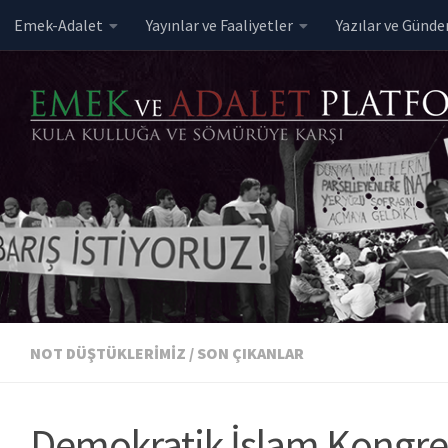
Emek-Adalet
Yayınlar ve Faaliyetler
Yazılar ve Günd
Skip to content
NOT DÜŞTÜKLERIMIZ
/
SON ÇIKANLAR
Demokratik İslam Kongres