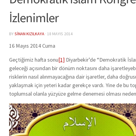
İzlenimler
BY
SINAN KIZILKAYA
·
18 MAYIS 2014
16 Mayıs 2014 Cuma
Geçtiğimiz hafta sonu
[1]
Diyarbekir’de “Demokratik İslam 
geleceği açısından bir dönüm noktasını daha işaretleyebil
risklerin nasıl alınmayacağına dair işaretler, daha doğrus
yaklaşmak için yeteri kadar gerekçe vardı. Yine de bu top
toplumsal olanla yüzyüze gelme denemesi olması nedeniyl