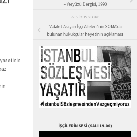
– Yeryüzü Dergisi, 1990
PREVIOUS STORY
“Adalet Arayan İşçi Aileleri”nin SOMA’da
bulunan hukukçular heyetinin açıklaması
iyasetinin
bazı
nin
İŞÇILERIN SESI (SALI 19.00)