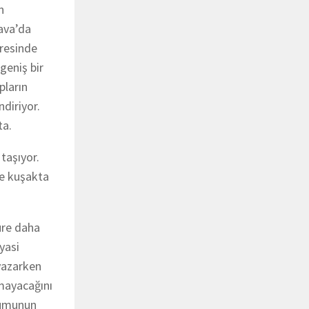
n
ava’da
vresinde
geniş bir
pların
diriyor.
ta.
taşıyor.
re kuşakta
üre daha
yasi
 yazarken
amayacağını
plumunun