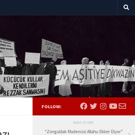
FOLLOW:
NEXT STORY
zı
“Zonguldak Madencisi Allahu Ekber Diyor”