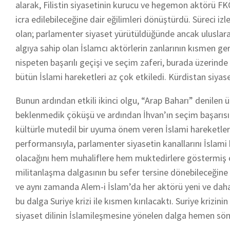
alarak, Filistin siyasetinin kurucu ve hegemon aktörü FKÖ
icra edilebileceğine dair eğilimleri dönüştürdü. Süreci i
olan; parlamenter siyaset yürütüldüğünde ancak uluslarar
algıya sahip olan İslamcı aktörlerin zanlarının kısmen ge
nispeten başarılı geçişi ve seçim zaferi, burada üzerind
bütün İslami hareketleri az çok etkiledi. Kürdistan siyas
Bunun ardından etkili ikinci olgu, “Arap Baharı” denilen ül
beklenmedik çöküşü ve ardından İhvan’ın seçim başarısı 
kültürle mutedil bir uyuma önem veren İslami hareketlerin 
performansıyla, parlamenter siyasetin kanallarını İslami 
olacağını hem muhaliflere hem muktedirlere göstermiş o
militanlaşma dalgasının bu sefer tersine dönebileceğine d
ve aynı zamanda Alem-i İslam’da her aktörü yeni ve daha 
bu dalga Suriye krizi ile kısmen kırılacaktı. Suriye kriz
siyaset dilinin İslamileşmesine yönelen dalga hemen sö