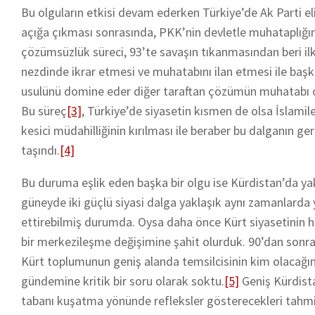
Bu olguların etkisi devam ederken Türkiye’de Ak Parti e
açığa çıkması sonrasında, PKK’nin devletle muhataplığını
çözümsüzlük süreci, 93’te savaşın tıkanmasından beri il
nezdinde ikrar etmesi ve muhatabını ilan etmesi ile başka 
usulünü domine eder diğer taraftan çözümün muhatabı ol
Bu süreç
[3]
, Türkiye’de siyasetin kısmen de olsa İslamil
kesici müdahilliğinin kırılması ile beraber bu dalganın g
taşındı.
[4]
Bu duruma eşlik eden başka bir olgu ise Kürdistan’da yakl
güneyde iki güçlü siyasi dalga yaklaşık aynı zamanlarda y
ettirebilmiş durumda.
Oysa daha önce Kürt siyasetinin h
bir merkezileşme değişimine şahit olurduk. 90’dan sonr
Kürt toplumunun geniş alanda temsilcisinin kim olacağ
gündemine kritik bir soru olarak soktu.
[5]
Geniş Kürdista
tabanı kuşatma yönünde refleksler gösterecekleri tahmin e