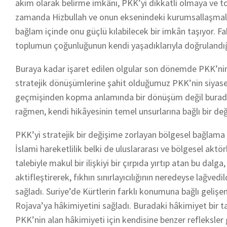
akım olarak belirme imkânı, PKK’yi dikkatli olmaya ve top
zamanda Hizbullah ve onun eksenindeki kurumsallaşmaların
bağlam içinde onu güçlü kılabilecek bir imkân taşıyor. 
toplumun çoğunluğunun kendi yaşadıklarıyla doğrulandığın
Buraya kadar işaret edilen olgular son dönemde PKK’nin
stratejik dönüşümlerine şahit olduğumuz PKK’nin siyaset 
geçmişinden kopma anlamında bir dönüşüm değil burada
rağmen, kendi hikâyesinin temel unsurlarına bağlı bir 
PKK’yi stratejik bir değişime zorlayan bölgesel bağlama S
İslami hareketlilik belki de uluslararası ve bölgesel aktö
talebiyle makul bir ilişkiyi bir çırpıda yırtıp atan bu dalg
aktifleştirerek, fıkhın sınırlayıcılığının neredeyse lağve
sağladı. Suriye’de Kürtlerin farklı konumuna bağlı gelişen
Rojava’ya hâkimiyetini sağladı. Buradaki hâkimiyet bir 
PKK’nin alan hâkimiyeti için kendisine benzer refleksler 