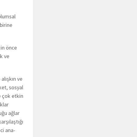
plumsal
birine
çin önce
ek ve
alışkın ve
ket, sosyal
e çok etkin
klar
uğu ağlar
arşılaştığı
ci ana-