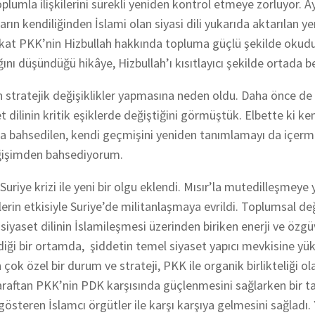
lumla ilişkilerini sürekli yeniden kontrol etmeye zorluyor. A
 kendiliğinden İslami olan siyasi dili yukarıda aktarılan ye
Fakat PKK’nin Hizbullah hakkında topluma güçlü şekilde okud
ı düşündüğü hikâye, Hizbullah’ı kısıtlayıcı şekilde ortada be
 stratejik değişiklikler yapmasına neden oldu. Daha önce de
dilinin kritik eşiklerde değiştiğini görmüştük. Elbette ki ke
 bahsedilen, kendi geçmişini yeniden tanımlamayı da içerm
değişimden bahsediyorum.
uriye krizi ile yeni bir olgu eklendi. Mısır’la mutedilleşmeye
rlerin etkisiyle Suriye’de militanlaşmaya evrildi. Toplumsal d
a, siyaset dilinin İslamileşmesi üzerinden biriken enerji ve özg
dildiği bir ortamda, şiddetin temel siyaset yapıcı mevkisine yü
 çok özel bir durum ve strateji, PKK ile organik birlikteliği o
taraftan PKK’nin PDK karşısında güçlenmesini sağlarken bir t
gösteren İslamcı örgütler ile karşı karşıya gelmesini sağladı.