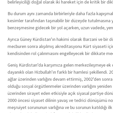
belirleyiciliği doğal olarak iki hareket için de kritik bir d
Bu durum aynı zamanda birbirleriyle daha fazla kapışmal
kesimler tarafından taşınabilir bir düzeyde tutulmasına yö
benzeşmesine gidecek bir yol açarken, uzun vadede, yeni 
Ayrıca Güney Kürdistan’ın hakimi olarak Barzani ve bir d
mecburen sonra alışılmış akreditasyonu Kürt siyaseti içi
kendisinden rol çalınmasını engelleyecek bir dikkate me
Geniş Kürdistan’da karşımıza gelen merkezileşmeye ek ol
dayanıklı olan Hizbullah’ın farklı bir hamlesi şekillendi
ağlar üzerinden varlığını devam ettirmiş, 2002’den sonra 
olduğu sosyal örgütlenmeler üzerinden varlığını yeniden 
üzerinden sirayet eden etkisiyle açık siyasal partiye dön
2000 öncesi siyaset dilinin yavaş ve tedrici dönüşümü no
meşruiyet sorununun varlığına ve bu sorunun katıldığı i