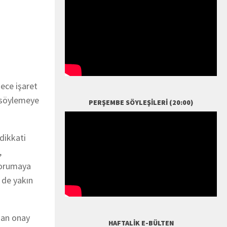
ece işaret
r söylemeye
PERŞEMBE SÖYLEŞILERI (20:00)
dikkati
,
 korumaya
 de yakın
ndan onay
HAFTALIK E-BÜLTEN