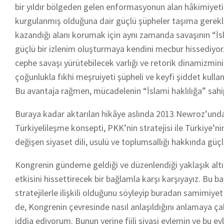
bir yıldır bölgeden gelen enformasyonun alan hâkimiyeti
kurgulanmış olduğuna dair güçlü şüpheler taşıma gerekli
kazandığı alanı korumak için aynı zamanda savaşının “İs
güçlü bir izlenim oluşturmaya kendini mecbur hissediyor
cephe savaşı yürütebilecek varlığı ve retorik dinamizminin
çoğunlukla fıkhi meşruiyeti şüpheli ve keyfi şiddet kulla
Bu avantaja rağmen, mücadelenin “İslami haklılığa” sah
Buraya kadar aktarılan hikâye aslında 2013 Newroz’unda 
Türkiyelileşme konsepti, PKK’nin stratejisi ile Türkiye’n
değişen siyaset dili, usulü ve toplumsallığı hakkında güçl
Kongrenin gündeme geldiği ve düzenlendiği yaklaşık altı 
etkisini hissettirecek bir bağlamla karşı karşıyayız. Bu 
stratejilerle ilişkili olduğunu söyleyip buradan samimiye
de, Kongrenin çevresinde nasıl anlaşıldığını anlamaya ç
iddia ediyorum. Bunun yerine fiili siyasi eylemin ve bu e