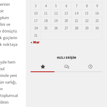
erinin
3
4
5
6
7
8
9
bir
10
11
12
13
14
15
16
toplum
17
18
19
20
21
22
23
lini ve
24
25
26
27
28
29
30
e dönüştü.
31
k güçlerin
« Mar
cek noktaya
HIZLI ERIŞIM
eyde hem
bul
ninde yeni
n varlığı,
in
 toplumsal
linin