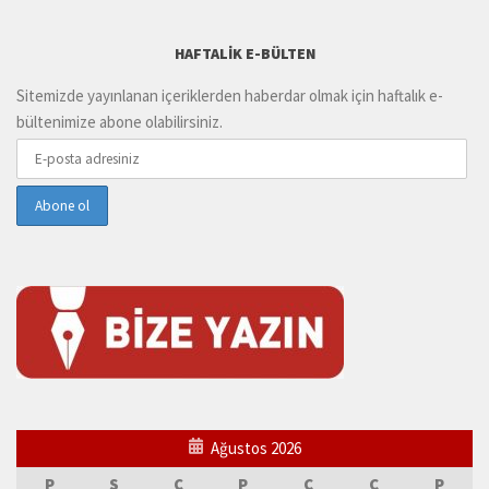
HAFTALIK E-BÜLTEN
Sitemizde yayınlanan içeriklerden haberdar olmak için haftalık e-
bültenimize abone olabilirsiniz.
Ağustos 2026
P
S
Ç
P
C
C
P