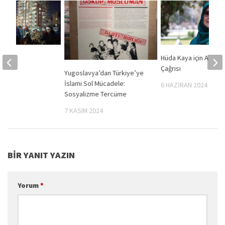
 Yok
Hüda Kaya için Adalet
ceğiz”
Çağrısı
Yugoslavya’dan Türkiye’ye
İslami Sol Mücadele:
2019
6 HAZIRAN 2024
Sosyalizme Tercüme
7 KASIM 2024
BIR YANIT YAZIN
Yorum
*