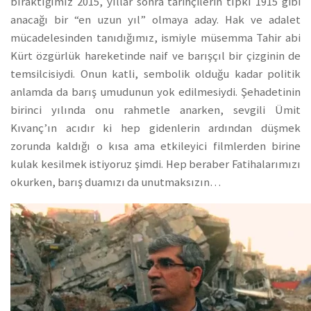
bıraktığımız 2015, yıllar sonra tarihçilerin tıpkı 1915 gibi
anacağı bir “en uzun yıl” olmaya aday. Hak ve adalet
mücadelesinden tanıdığımız, ismiyle müsemma Tahir abi
Kürt özgürlük hareketinde naif ve barışçıl bir çizginin de
temsilcisiydi. Onun katli, sembolik olduğu kadar politik
anlamda da barış umudunun yok edilmesiydi. Şehadetinin
birinci yılında onu rahmetle anarken, sevgili Ümit
Kıvanç’ın acıdır ki hep gidenlerin ardından düşmek
zorunda kaldığı o kısa ama etkileyici filmlerden birine
kulak kesilmek istiyoruz şimdi. Hep beraber Fatihalarımızı
okurken, barış duamızı da unutmaksızın…