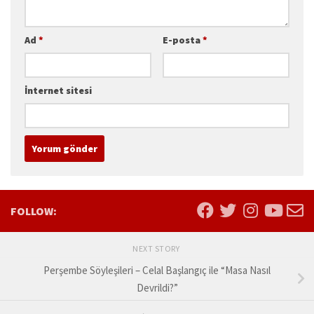
Ad
*
E-posta
*
İnternet sitesi
FOLLOW:
NEXT STORY
Perşembe Söyleşileri – Celal Başlangıç ile “Masa Nasıl
Devrildi?”