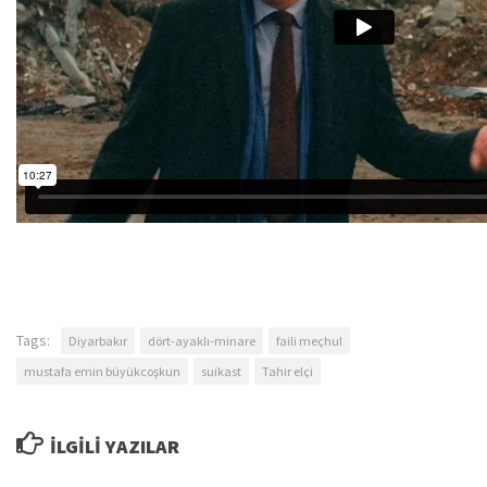
Tags:
Diyarbakır
dört-ayaklı-minare
faili meçhul
mustafa emin büyükcoşkun
suikast
Tahir elçi
İLGILI YAZILAR