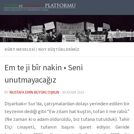
Skip to content
KÜRT MESELESI
/
NOT DÜŞTÜKLERIMIZ
Em te ji bîr nakin • Seni
unutmayacağız
BY
MUSTAFA EMIN BÜYÜKCOŞKUN
·
30 KASIM 2016
Diyarbakır Sur’da, çatışmalardan dolayı yerinden edilen bir
teyzenin dediği gibi “Ew zilam hat kuştin, tofan li me rabû.”
(Ne zaman ki o adam öldürüldü, biz tufana tutulduk). Tahir
Elçi cinayeti, tufanın başını işaret ediyor. Geride