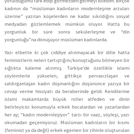
yorulduğumu fark edip görmezden gelmeyi istedim. Birçok
kadının da “müslüman kadınların modernleşme arzuları
üzerine” yazılan köşelerden ne kadar sıkıldığını sosyal
medyadan gözlemlemek mümkün oluyor. Hatta bu
yorgunluk bir süre sonra sekülerleşme ve “din
yorgunluğu”na dönüşüyor müslüman kadınlarda.
Yazı elbette ki çok ciddiye alınmayacak bir dille hatta
feministlerin neleri tartıştığını/konuştuğunu bilmeyen bir
sığlıkta kaleme alınmış. Türkiye’de özellikle islami
söylemlerle yükselen, gittikçe pervasızlaşan ve
saldırganlaşan kadın düşmanlığını düşününce yazıya bir
cevap verme hissiyatı da beraberinde geldi. Kendilerine
islami makamlarda büyük roller atfeden ve dinin
belirleyicisi konumuyla erkek hocalardan ve yazarlardan
her ay; “kadın modernleşiyor” tarzı bir vaaz, söyleşi, yazı
okumadan geçemiyoruz. Müslüman kadınların bir kısmı
(feminist ya da değil) erkek egemen bir zihinle oluşturulan