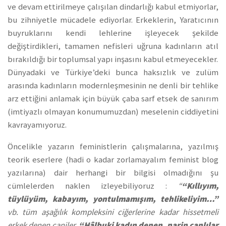
ve devam ettirilmeye çalışılan dindarlığı kabul etmiyorlar,
bu zihniyetle mücadele ediyorlar. Erkeklerin, Yaratıcının
buyruklarını kendi lehlerine işleyecek şekilde
değiştirdikleri, tamamen nefisleri uğruna kadınların atıl
bırakıldığı bir toplumsal yapı inşasını kabul etmeyecekler.
Dünyadaki ve Türkiye’deki bunca haksızlık ve zulüm
arasında kadınların modernleşmesinin ne denli bir tehlike
arz ettiğini anlamak için büyük çaba sarf etsek de sanırım
(imtiyazlı olmayan konumumuzdan) meselenin ciddiyetini
kavrayamıyoruz.
Öncelikle yazarın feministlerin çalışmalarına, yazılmış
teorik eserlere (hadi o kadar zorlamayalım feminist blog
yazılarına) dair herhangi bir bilgisi olmadığını şu
cümlelerden naklen izleyebiliyoruz :
“
“Kıllıyım,
tüylüyüm, kabayım, yontulmamışım, tehlikeliyim…”
vb. tüm aşağılık kompleksini ciğerlerine kadar hissetmeli
erkek denen caniler.
“Hâlbuki kadın denen, narin canlılar