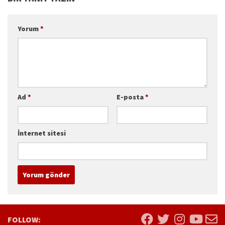
Yorum
*
Ad
*
E-posta
*
İnternet sitesi
FOLLOW: