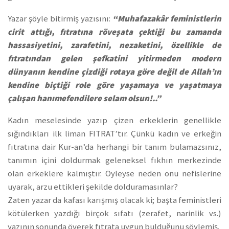
Yazar şöyle bitirmiş yazısını:
“Muhafazakâr feministlerin
cirit attığı, fıtratına röveşata çektiği bu zamanda
hassasiyetini, zarafetini, nezaketini, özellikle de
fıtratından gelen şefkatini yitirmeden modern
dünyanın kendine çizdiği rotaya göre değil de Allah’ın
kendine biçtiği role göre yaşamaya ve yaşatmaya
çalışan hanımefendilere selam olsun!..”
Kadın meselesinde yazıp çizen erkeklerin genellikle
sığındıkları ilk liman FITRAT’tır. Çünkü kadın ve erkeğin
fıtratına dair Kur-an’da herhangi bir tanım bulamazsınız,
tanımın içini doldurmak geleneksel fıkhın merkezinde
olan erkeklere kalmıştır. Öyleyse neden onu nefislerine
uyarak, arzu ettikleri şekilde dolduramasınlar?
Zaten yazar da kafası karışmış olacak ki; başta feministleri
kötülerken yazdığı birçok sıfatı (zerafet, narinlik vs.)
yazının sonunda överek fıtrata uygun bulduğunu söylemiş.