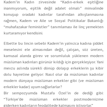
Kadem’in Kadın zirvesinde “Kadın-erkek eşitliğine
inanmıyorum, eşitlik değil adalet olmalı” minvalinde
konuşup oradaki kadınlar tarafından alkışlanmasına
rağmen, Kadem ve Aile ve Sosyal Politikalar Bakanlığı
“muhafazakar feministler” tanımlaması ile linç yemekten
kurtaramıyor kendisini.
Elbette bu lincin sebebi Kadem’in yalnızca kadına şiddet
meselesini ele almasından değil, çalışan, söz üreten,
kamusal alanda görev ve sorumluluk yüklenen modern
müslüman kadınları görünür kıldığı için gerçekleşiyor. Yani
mevzu aslında sürekli dönüp dolaşıp erkeklerin şu kibir
dolu hayretine geliyor: Nasıl olur da müslüman kadınlar
modern dünyaya müslüman erkekler gibi (ve müslüman
erkekler kadar) uyum sağlarlarlar?
Bir sempozyumda Mustafa Özel’in de dediği gibi:
“Türkiye’de müslüman erkekler postmodernizme
giderken kadınların feodalitede kalmasını istiyorlar.”