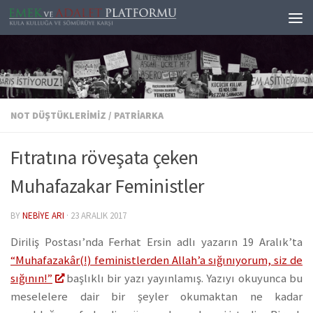
Skip to content
NOT DÜŞTÜKLERIMIZ
/
PATRIARKA
Fıtratına röveşata çeken
Muhafazakar Feministler
BY
NEBIYE ARI
·
23 ARALIK 2017
Diriliş Postası’nda Ferhat Ersin adlı yazarın 19 Aralık’ta
“Muhafazakâr(!) feministlerden Allah’a sığınıyorum, siz de
sığının!”
başlıklı bir yazı yayınlamış. Yazıyı okuyunca bu
meselelere dair bir şeyler okumaktan ne kadar