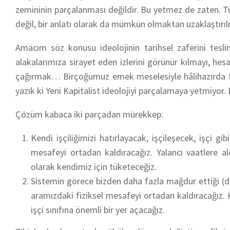
zemininin parçalanması değildir. Bu yetmez de zaten. Tüm
değil, bir anlatı olarak da mümkün olmaktan uzaklaştırılm
Amacım söz konusu ideolojinin tarihsel zaferini tesli
alakalarımıza sirayet eden izlerini görünür kılmayı, h
çağırmak… Birçoğumuz emek meselesiyle hâlihazırda fik
yazık ki Yeni Kapitalist ideolojiyi parçalamaya yetmiyor. 
Çözüm kabaca iki parçadan mürekkep:
Kendi işçiliğimizi hatırlayacak, işçileşecek, işçi 
mesafeyi ortadan kaldıracağız. Yalancı vaatlere a
olarak kendimiz için tüketeceğiz.
Sistemin görece bizden daha fazla mağdur ettiği (d
aramızdaki fiziksel mesafeyi ortadan kaldıracağız. Kü
işçi sınıfına önemli bir yer açacağız.