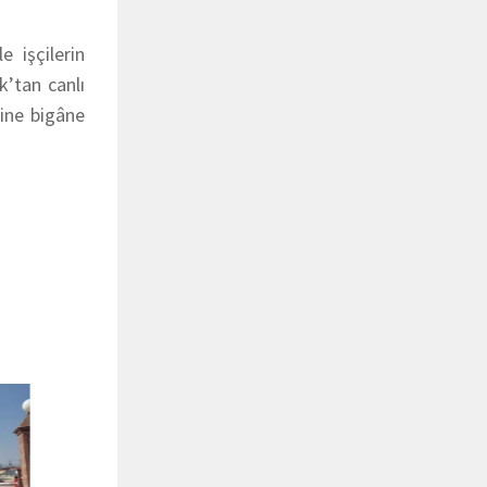
e işçilerin
k’tan canlı
rine bigâne