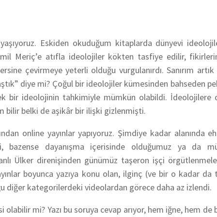
 yaşıyoruz. Eskiden okuduğum kitaplarda dünyevi ideolojil
l Meriç’e atıfla ideolojiler kökten tasfiye edilir, fikirleri
 tersine çevirmeye yeterli olduğu vurgulanırdı. Sanırım artık i
 aştık” diye mi? Çoğul bir ideolojiler kümesinden bahseden p
ek bir ideolojinin tahkimiyle mümkün olabildi. İdeolojilere o
 bilir belki de aşikâr bir ilişki gizlenmişti.
dan online yayınlar yapıyoruz. Şimdiye kadar alanında eh
eri, bazense dayanışma içerisinde olduğumuz ya da mü
n şanlı Ülker direnişinden günümüz taşeron işçi örgütlenmel
ınlar boyunca yazıya konu olan, ilginç (ve bir o kadar da t
oğu diğer kategorilerdeki videolardan görece daha az izlendi.
isi olabilir mi? Yazı bu soruya cevap arıyor, hem iğne, hem de b