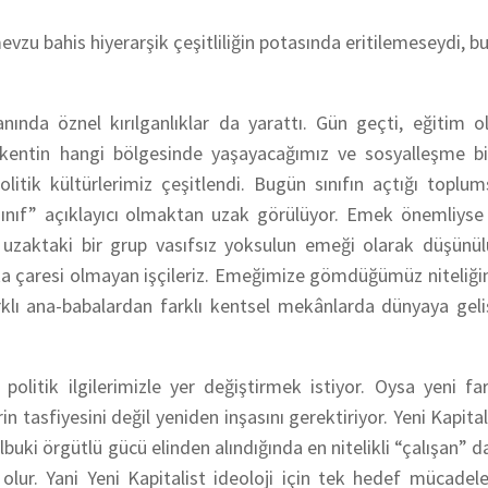
zu bahis hiyerarşik çeşitliliğin potasında eritilemeseydi, b
ında öznel kırılganlıklar da yarattı. Gün geçti, eğitim ol
, kentin hangi bölgesinde yaşayacağımız ve sosyalleşme bi
olitik kültürlerimiz çeşitlendi. Bugün sınıfın açtığı toplum
 “sınıf” açıklayıcı olmaktan uzak görülüyor. Emek önemliyse
zaktaki bir grup vasıfsız yoksulun emeği olarak düşünül
çaresi olmayan işçileriz. Emeğimize gömdüğümüz niteliğin ç
arklı ana-babalardan farklı kentsel mekânlarda dünyaya geli
l politik ilgilerimizle yer değiştirmek istiyor. Oysa yeni far
 tasfiyesini değil yeniden inşasını gerektiriyor. Yeni Kapita
buki örgütlü gücü elinden alındığında en nitelikli “çalışan” 
z olur. Yani Yeni Kapitalist ideoloji için tek hedef mücade