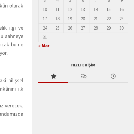
3
4
5
6
7
8
9
ekân olarak
10
11
12
13
14
15
16
17
18
19
20
21
22
23
ik ilgi ve
24
25
26
27
28
29
30
udu sahneye
31
ncak bu ne
« Mar
yor.
HIZLI ERIŞIM
ki bilişsel
kânını ilk
uz verecek,
ajandamızda