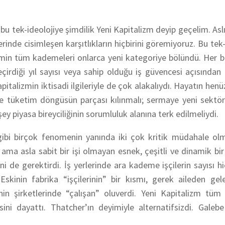
 bu tek-ideolojiye şimdilik Yeni Kapitalizm deyip geçelim. Asl
ilerinde cisimleşen karşıtlıkların hiçbirini göremiyoruz. Bu tek
n tüm kademeleri onlarca yeni kategoriye bölündü. Her bi
irdiği yıl sayısı veya sahip olduğu iş güvencesi açısından 
pitalizmin iktisadi ilgileriyle de çok alakalıydı. Hayatın henü
e tüketim döngüsün parçası kılınmalı; sermaye yeni sektör
y piyasa bireyciliğinin sorumluluk alanına terk edilmeliydi.
 gibi birçok fenomenin yanında iki çok kritik müdahale ol
ama asla sabit bir işi olmayan esnek, çeşitli ve dinamik bi
ni de gerektirdi. İş yerlerinde ara kademe işçilerin sayısı h
” Eskinin fabrika “işçilerinin” bir kısmı, gerek aileden gel
nin şirketlerinde “çalışan” oluverdi. Yeni Kapitalizm tüm
ini dayattı. Thatcher’ın deyimiyle alternatifsizdi. Galebe