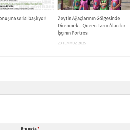
uşma serisi başlıyor!
Zeytin Ağaçlarının Gölgesinde
Direnmek – Queen Tarım’dan bir
İşçinin Portresi
29 TEMMUZ 2025
E-posta
*