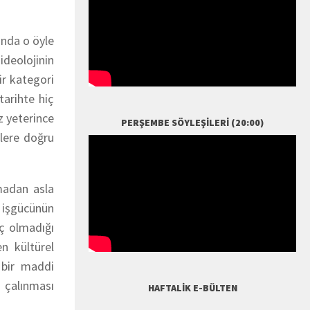
ında o öyle
-ideolojinin
r kategori
tarihte hiç
z yeterince
PERŞEMBE SÖYLEŞILERI (20:00)
lere doğru
madan asla
r işgücünün
iç olmadığı
en kültürel
 bir maddi
 çalınması
HAFTALIK E-BÜLTEN