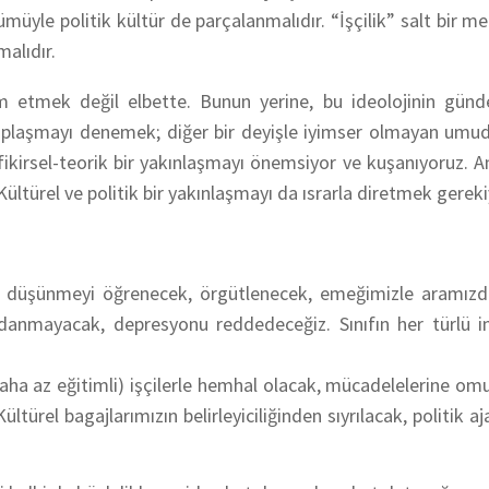
üyle politik kültür de parçalanmalıdır. “İşçilik” salt bir m
alıdır.
m etmek değil elbette. Bunun yerine, bu ideolojinin gündel
esaplaşmayı denemek; diğer bir deyişle iyimser olmayan um
irsel-teorik bir yakınlaşmayı önemsiyor ve kuşanıyoruz. A
Kültürel ve politik bir yakınlaşmayı da ısrarla diretmek gereki
gibi düşünmeyi öğrenecek, örgütlenecek, emeğimizle aramızda
ldanmayacak, depresyonu reddedeceğiz. Sınıfın her türlü im
aha az eğitimli) işçilerle hemhal olacak, mücadelelerine om
ltürel bagajlarımızın belirleyiciliğinden sıyrılacak, politik 