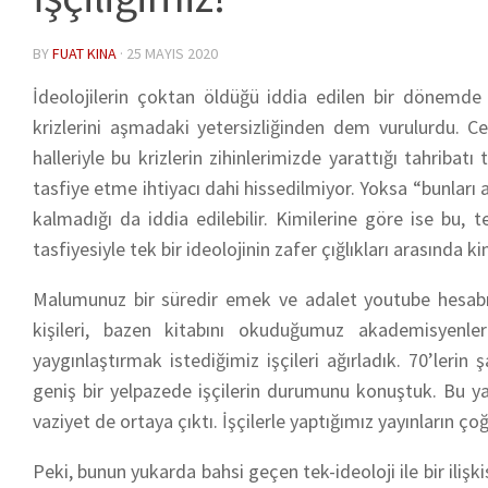
BY
FUAT KINA
·
25 MAYIS 2020
İdeolojilerin çoktan öldüğü iddia edilen bir dönemde
krizlerini aşmadaki yetersizliğinden dem vurulurdu. Cemi
halleriyle bu krizlerin zihinlerimizde yarattığı tahribatı
tasfiye etme ihtiyacı dahi hissedilmiyor. Yoksa “bunları
kalmadığı da iddia edilebilir. Kimilerine göre ise bu, t
tasfiyesiyle tek bir ideolojinin zafer çığlıkları arasında kim
Malumunuz bir süredir emek ve adalet youtube hesabın
kişileri, bazen kitabını okuduğumuz akademisyenl
yaygınlaştırmak istediğimiz işçileri ağırladık. 70’leri
geniş bir yelpazede işçilerin durumunu konuştuk. Bu yay
vaziyet de ortaya çıktı. İşçilerle yaptığımız yayınların ç
Peki, bunun yukarda bahsi geçen tek-ideoloji ile bir ilişk