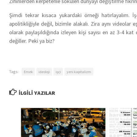
Zihinlerden kerpetenle sökülen dünyayı değiştirme fikrini
Şimdi tekrar kısaca yukardaki örneği hatırlayalım. İşç
apolitikliğiyle değil, bizimle alakalı. Zira aynı videolar
olarak paylaşıldığında izleyen kişi sayısı en az 3-4 kat
değiller. Peki ya biz?
Tags:
Emek
ideoloji
işçi
yeni kapitalizm
İLGILI YAZILAR