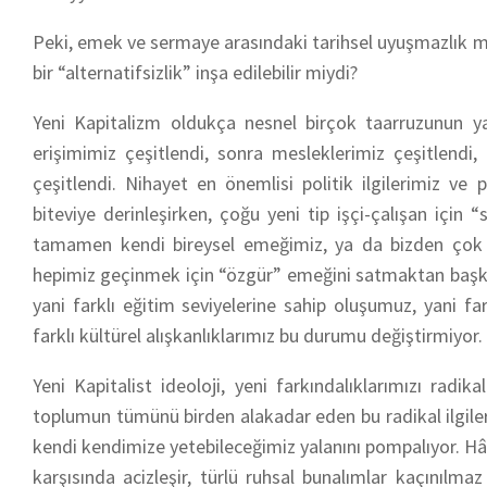
Peki, emek ve sermaye arasındaki tarihsel uyuşmazlık mev
bir “alternatifsizlik” inşa edilebilir miydi?
Yeni Kapitalizm oldukça nesnel birçok taarruzunun yan
erişimimiz çeşitlendi, sonra mesleklerimiz çeşitlendi
çeşitlendi. Nihayet en önemlisi politik ilgilerimiz ve p
biteviye derinleşirken, çoğu yeni tip işçi-çalışan için
tamamen kendi bireysel emeğimiz, ya da bizden çok u
hepimiz geçinmek için “özgür” emeğini satmaktan başka 
yani farklı eğitim seviyelerine sahip oluşumuz, yani f
farklı kültürel alışkanlıklarımız bu durumu değiştirmiyor.
Yeni Kapitalist ideoloji, yeni farkındalıklarımızı radika
toplumun tümünü birden alakadar eden bu radikal ilgilerin
kendi kendimize yetebileceğimiz yalanını pompalıyor. Hâl
karşısında acizleşir, türlü ruhsal bunalımlar kaçınılma