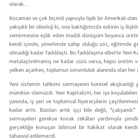
olarak…
Kocaman ve çok biçimli yapısıyla tipik bir Amerikalı olan
yakışıklı bir ideoloji ki, ona baktığımızda eskinin iş ilişk
semirmesine eşlik eden maddi dönüşüm boyunca üretimi
kendi içinde; yönetimde sahip olduğu söz, eğitimde geç
olmadığı kadar farklılaştı. Bu farklılaşma elbette Yeni Ka
metalaştırılmamış ne kadar cüzü varsa, hepsi üretim v
yelken açarken, toplumun sorumluluk alanında olan her şe
Yeni sistemin tahkimi sermayenin küresel akışkanlığı
mümkün olamazdı. Yeni Kapitalizm, her işe koşulabilen 
yanında, iş yeri ve toplumsal hiyerarşilerin çeşitlenmesi
kadar arttı. Bazıları artık işçi bile değil, “çalışandı.
sermayeleri gerekse kıvrak zekâları yardımıyla şimdi
gerçekliğe konuşan bilimsel bir hakikat olarak kendis
tahayyül edilemezdi.