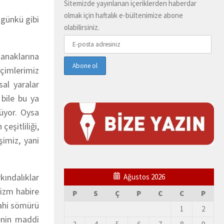
Sitemizde yayınlanan içeriklerden haberdar
olmak için haftalık e-bültenimize abone
ugünkü gibi
olabilirsiniz.
anaklarına
çimlerimiz
sal yaralar
 bile bu ya
üyor. Oysa
eşitliliği,
şimiz, yani
kındalıklar
Ağustos 2026
lizm habire
P
S
Ç
P
C
C
P
dahi sömürü
1
2
lenin maddi