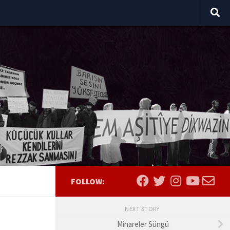
FOLLOW:
NEXT STORY
Minareler Süngü