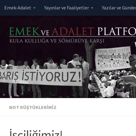
Emek-Adalet
Yayınlar ve Faaliyetler
Yazılar ve Günd
Skip to content
NOT DÜŞTÜKLERIMIZ
İşçiliğimiz!