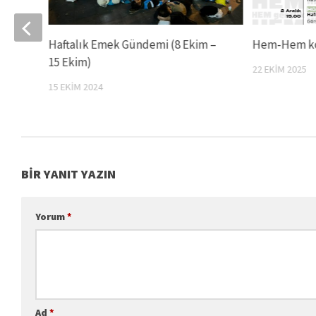
len
Haftalık Emek Gündemi (8 Ekim –
Hem-Hem kon
15 Ekim)
22 EKIM 2025
15 EKIM 2024
BIR YANIT YAZIN
Yorum
*
Ad
*