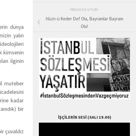
PREVIOUS STORY
Hüzn-ü Keder Def Ola, Bayramlar Bayram
erin dünya
Ola!
mizin yalın
deolojileri
ek kimsenin
lan ilginin
il muteber
cadelesini
erine kadar
anıdık) bir
İŞÇILERIN SESI (SALI 19.00)
ir çuvaldız