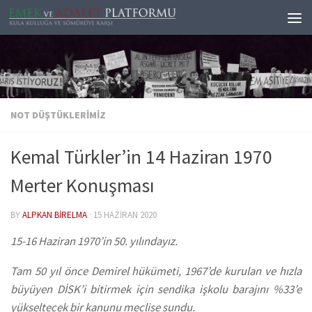
Skip to content
NOT DÜŞTÜKLERIMIZ
Kemal Türkler’in 14 Haziran 1970
Merter Konuşması
BY
ALPKAN BIRELMA
·
15 HAZIRAN 2020
15-16 Haziran 1970’in 50. yılındayız.
Tam 50 yıl önce Demirel hükümeti, 1967’de kurulan ve hızla
büyüyen DİSK’i bitirmek için sendika işkolu barajını %33’e
yükseltecek bir kanunu meclise sundu.