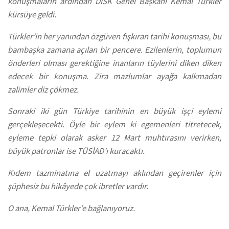
konuşmaların ardından DİSK Genel Başkanı Kemal Türkler
kürsüye geldi.
Türkler’in her yanından özgüven fışkıran tarihi konuşması, bu
bambaşka zamana açılan bir pencere. Ezilenlerin, toplumun
önderleri olması gerektiğine inanların tüylerini diken diken
edecek bir konuşma. Zira mazlumlar ayağa kalkmadan
zalimler diz çökmez.
Sonraki iki gün Türkiye tarihinin en büyük işçi eylemi
gerçekleşecekti. Öyle bir eylem ki egemenleri titretecek,
eyleme tepki olarak asker 12 Mart muhtırasını verirken,
büyük patronlar ise TÜSİAD’ı kuracaktı.
Kıdem tazminatına el uzatmayı aklından geçirenler için
şüphesiz bu hikâyede çok ibretler vardır.
O ana, Kemal Türkler’e bağlanıyoruz.