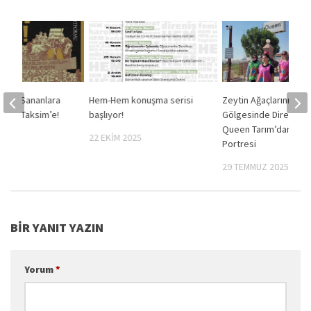
zzak Sananlara
Hem-Hem konuşma serisi
Zeytin Ağaçlarının
ıs’ta Taksim’e!
başlıyor!
Gölgesinde Direnmek
Queen Tarım’dan bir İ
2024
22 EKIM 2025
Portresi
29 TEMMUZ 2025
BIR YANIT YAZIN
Yorum
*