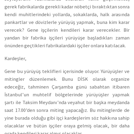
gerek fabrikalarda gerekli kadar nöbetçi bıraktıktan sonra
kendi muhitlerindeki yollarda, sokaklarda, halk arasında
pankartlar ve dövizlerle yürüyüş yapmak, buna kim karar
verecek? Gene işçilerin kendileri karar verecekler. Bir
yandan bir fabrika işçileri yürüyüşe başladıkları zaman
önünden geçtikleri fabrikalardaki işçiler onlara katılacak.
Kardeşler,
Gene bu yürüyüş teklifleri içerisinde oluyor. Yürüyüşler ve
mitingler düzenlemek. Bunu DİSK olarak organize
edeceğiz, tahminen Çarşamba günü sabahtan itibaren
İstanbul’un muhtelif bölgelerinde yürüyüşler yapmak
şartı ile Taksim Meydanı’nda veyahut bir başka meydanda
saat 17.00’den sonra miting yapacağız. Bu mitinglerde de
yine burada olduğu gibi işçi kardeşlerim söz hakkına sahip
olacaklar ve bütün işçiler oraya gelmiş olacak, bir daha
orada kendileri karar almış olacaklar.