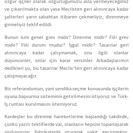
özgür işçiler olarak özgürlüğümüzü asla vermeyeceğimiz
ve çıkarılmakta olan yasa Meclisten geri alınıncaya kadar
şalterleri yarın sabahtan itibaren çekmeliyiz, direnmeye
girmeliyiz teklif edildi.
Bunun ismi genel grev midir? Direnme midir? Fiili grev
midir? Fiili durum mudur? İşgal midir? Tasarılar geri
alınıncaya kadar çalışmamak, onu ilgili olanlar
düşünsünler, onlar için karar versinler. Arkadaşlarımın
dedikleri şu, bu tasarılar Meclis’ten geri alınıncaya kadar
çalışmayacağız.
Biz referandumun, yani sendika seçme konusunda işçilerin
oyuna başvurma sisteminin getirilmesini istiyoruz ve Türk-
İş cuntası kurulmasını istemiyoruz.
Kardeşler bu direnme hareketlerine başlandığı takdirde,
çünkü yazılı tekliflerde var, olanların hepsini toparlayarak
söylüyorum. Fabrikalarda oturarak vakit geçirmekte,