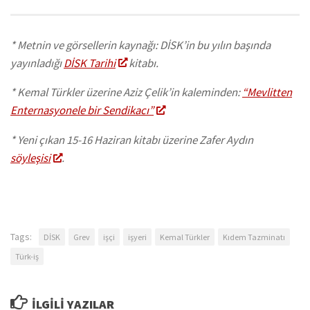
* Metnin ve görsellerin kaynağı: DİSK’in bu yılın başında
yayınladığı
DİSK Tarihi
kitabı.
* Kemal Türkler üzerine Aziz Çelik’in kaleminden:
“Mevlitten
Enternasyonele bir Sendikacı”
* Yeni çıkan 15-16 Haziran kitabı üzerine Zafer Aydın
söyleşisi
.
Tags:
DİSK
Grev
işçi
işyeri
Kemal Türkler
Kıdem Tazminatı
Türk-iş
İLGILI YAZILAR