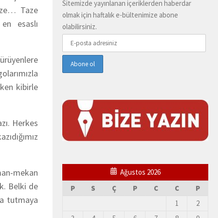
Sitemizde yayınlanan içeriklerden haberdar
mize… Taze
olmak için haftalık e-bültenimize abone
 en esaslı
olabilirsiniz.
ürüyenlere
golarımızla
ken kibirle
azı. Herkes
kazıdığımız
aman-mekan
Ağustos 2026
k. Belki de
P
S
Ç
P
C
C
P
afa tutmaya
1
2