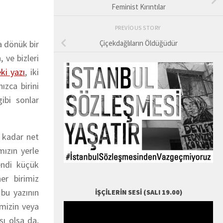
Feminist Kırıntılar
PREVIOUS STORY
a dönük bir
Çiçekdağlıların Öldüğüdür
 ve bizleri
ki yazı
, iki
ızca birini
ibi sonlar
 kadar net
ızın yerle
endi küçük
er birimiz
bu yazının
İŞÇILERIN SESI (SALI 19.00)
imizin veya
şı olsa da,