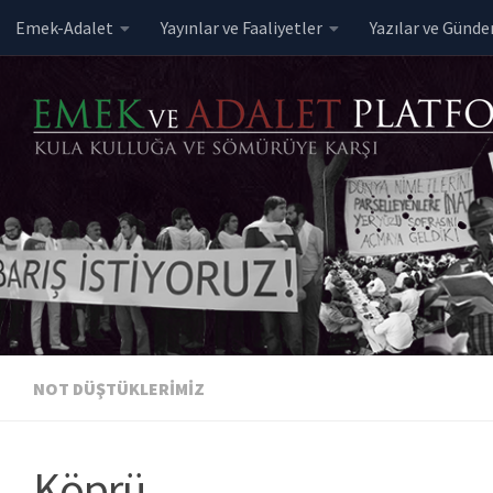
Emek-Adalet
Yayınlar ve Faaliyetler
Yazılar ve Günd
Skip to content
NOT DÜŞTÜKLERIMIZ
Köprü