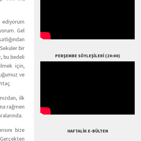
l ediyorum
iyorum. Gel
satlığından
Seküler bir
PERŞEMBE SÖYLEŞILERI (20:00)
, bu bedeli
lmek için,
nduğumuz ve
uhtaç.
mızdan, ilk
buna rağmen
ralarında.
rısını bize
HAFTALIK E-BÜLTEN
? Gerçekten