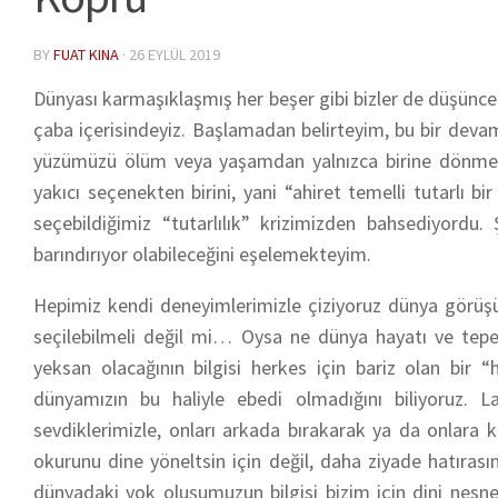
BY
FUAT KINA
·
26 EYLÜL 2019
Dünyası karmaşıklaşmış her beşer gibi bizler de düşünc
çaba içerisindeyiz. Başlamadan belirteyim, bu bir devam 
yüzümüzü ölüm veya yaşamdan yalnızca birine dönmey
yakıcı seçenekten birini, yani “ahiret temelli tutarlı bir
seçebildiğimiz “tutarlılık” krizimizden bahsediyordu
barındırıyor olabileceğini eşelemekteyim.
Hepimiz kendi deneyimlerimizle çiziyoruz dünya gör
seçilebilmeli değil mi… Oysa ne dünya hayatı ve tepe
yeksan olacağının bilgisi herkes için bariz olan bir
dünyamızın bu haliyle ebedi olmadığını biliyoruz.
sevdiklerimizle, onları arkada bırakarak ya da onlara
okurunu dine yöneltsin için değil, daha ziyade hatıras
dünyadaki yok oluşumuzun bilgisi bizim için dini nesnel