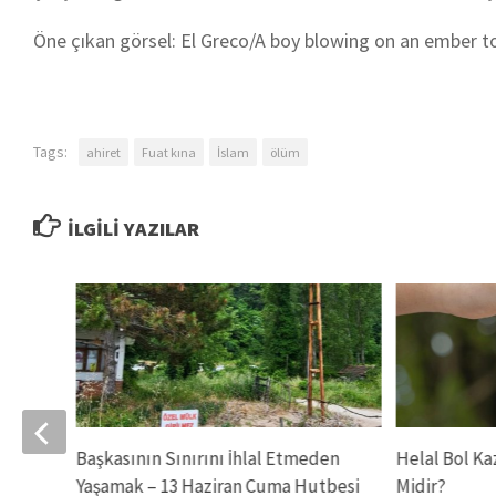
Öne çıkan görsel: El Greco/A boy blowing on an ember to
Tags:
ahiret
Fuat kına
İslam
ölüm
İLGILI YAZILAR
n
Başkasının Sınırını İhlal Etmeden
Helal Bol K
besi
Yaşamak – 13 Haziran Cuma Hutbesi
Midir?