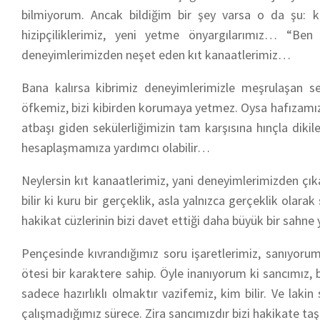
bilmiyorum. Ancak bildiğim bir şey varsa o da şu: 
hizipçiliklerimiz, yeni yetme önyargılarımız… “Be
deneyimlerimizden neşet eden kıt kanaatlerimiz…
Bana kalırsa kibrimiz deneyimlerimizle meşrulaşan se
öfkemiz, bizi kibirden korumaya yetmez. Oysa hafızamızın
atbaşı giden sekülerliğimizin tam karşısına hınçla diki
hesaplaşmamıza yardımcı olabilir…
Neylersin kıt kanaatlerimiz, yani deneyimlerimizden çı
bilir ki kuru bir gerçeklik, asla yalnızca gerçeklik olar
hakikat cüzlerinin bizi davet ettiği daha büyük bir sahne
Pençesinde kıvrandığımız soru işaretlerimiz, sanıyo
ötesi bir karaktere sahip. Öyle inanıyorum ki sancımız, 
sadece hazırlıklı olmaktır vazifemiz, kim bilir. Ve la
çalışmadığımız sürece. Zira sancımızdır bizi hakikate t