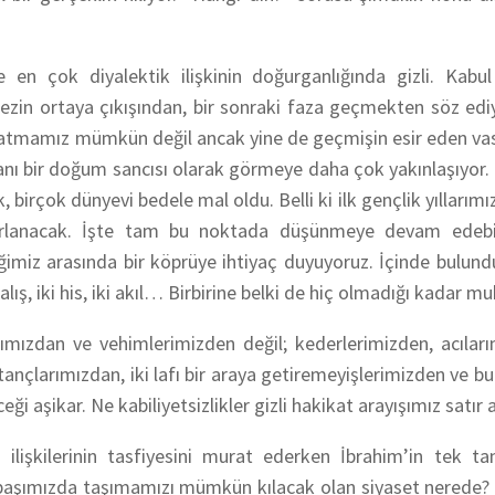
 en çok diyalektik ilişkinin doğurganlığında gizli. Kabu
ntezin ortaya çıkışından, bir sonraki faza geçmekten söz ed
 atmamız mümkün değil ancak yine de geçmişin esir eden va
anı bir doğum sancısı olarak görmeye daha çok yakınlaşıyor. 
irçok dünyevi bedele mal oldu. Belli ki ilk gençlik yıllarımız
ırlanacak. İşte tam bu noktada düşünmeye devam edebi
liğimiz arasında bir köprüye ihtiyaç duyuyoruz. İçinde bulu
 alış, iki his, iki akıl… Birbirine belki de hiç olmadığı kadar m
rımızdan ve vehimlerimizden değil; kederlerimizden, acıları
tançlarımızdan, iki lafı bir araya getiremeyişlerimizden ve 
 aşikar. Ne kabiliyetsizlikler gizli hakikat arayışımız satır a
ilişkilerinin tasfiyesini murat ederken İbrahim’in tek tan
ı başımızda taşımamızı mümkün kılacak olan siyaset nerede