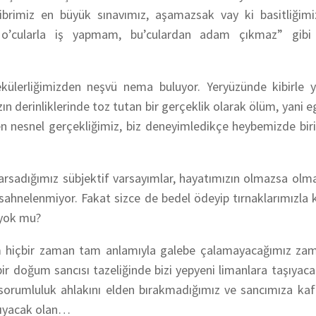
kibrimiz en büyük sınavımız, aşamazsak vay ki basitliği
n o’cularla iş yapmam, bu’culardan adam çıkmaz” gibi
külerliğimizden neşvü nema buluyor. Yeryüzünde kibirle y
 derinliklerinde toz tutan bir gerçeklik olarak ölüm, yani e
len nesnel gerçekliğimiz, biz deneyimledikçe heybemizde biri
karsadığımız sübjektif varsayımlar, hayatımızın olmazsa olm
ak sahnelenmiyor. Fakat sizce de bedel ödeyip tırnaklarımızla 
 yok mu?
rum hiçbir zaman tam anlamıyla galebe çalamayacağımız z
bir doğum sancısı tazeliğinde bizi yepyeni limanlara taşıyaca
kin sorumluluk ahlakını elden bırakmadığımız ve sancımıza k
aşıyacak olan…