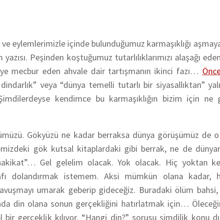
e ve eylemlerimizle içinde bulunduğumuz karmaşıklığı aşmay
yazısı. Peşinden koştuğumuz tutarlılıklarımızı alaşağı eden,
e mecbur eden ahvale dair tartışmanın ikinci fazı…
Önce
 dindarlık” veya “dünya temelli tutarlı bir siyasallıktan” yaln
. Şimdilerdeyse kendimce bu karmaşıklığın bizim için ne g
üşümüzü. Gökyüzü ne kadar berraksa dünya görüşümüz de o
mizdeki gök kutsal kitaplardaki gibi berrak, ne de dünyam
 “hakikat”… Gel gelelim olacak. Yok olacak. Hiç yoktan k
 Lafı dolandırmak istemem. Aksi mümkün olana kadar, h
 kavuşmayı umarak geberip gideceğiz. Buradaki ölüm bahsi, 
ında din olana sonun gerçekliğini hatırlatmak için… Öleceğ
 bir gerçeklik kılıyor. “Hangi din?” sorusu şimdilik konu dı