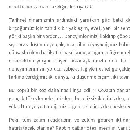
elbette her zaman tazeliğini koruyacak.
Tarihsel dinamizmin ardındaki yaratkan güç belki de
birçoğumuz için tanıdık bir yaklaşım, evet, yeni bir se
gör ki başka bir yerden… Deneyimlerimizi kaldırıp çöpe
sıyrılarak düşünmeye çalışınca, zihnim yaşadığımız buhr
dünyayla ölüm hakikatini nasıl konuşacağımızı öğrenmek, b
ödemekten yorgun düşen arkadaşlarımızla dolu hat
deneyimlerimizin yorucu sübjektifliğiyle nesnel gerçek
farkına vardığımız iki dünya, iki düşünme biçimi, iki tavır
Bu köprü bir kez daha nasıl inşa edilir? Cevabın zanla
gençlik tökezlemelerimizden, beceriksizliklerimizden, u
yükseltmeye yeltendiğimiz ergen seslerimizden besleneceği
Peki, tüm zalim iktidarların ve zulüm getiren iktidar 
hatırlatacak olan ne? Rabbin çağlar ötesi mesajını yan