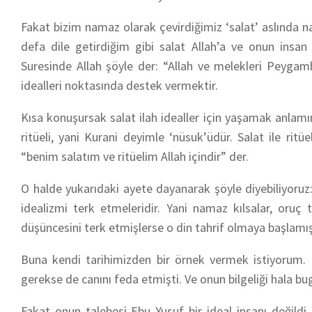
Fakat bizim namaz olarak çevirdiğimiz ‘salat’ aslında 
defa dile getirdiğim gibi salat Allah’a ve onun insa
Suresinde Allah şöyle der: “Allah ve melekleri Peyga
idealleri noktasında destek vermektir.
Kısa konuşursak salat ilah idealler için yaşamak anlamı
ritüeli, yani Kurani deyimle ‘nüsuk’üdür. Salat ile ritü
“benim salatım ve ritüelim Allah içindir” der.
O halde yukarıdaki ayete dayanarak şöyle diyebiliyoruz:
idealizmi terk etmeleridir. Yani namaz kılsalar, oruç 
düşüncesini terk etmişlerse o din tahrif olmaya başlamı
Buna kendi tarihimizden bir örnek vermek istiyorum. E
gerekse de canını feda etmişti. Ve onun bilgeliği hala bug
Fakat onun talebesi Ebu Yusuf bir ideal insanı değildi