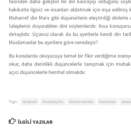
teoriden daha gelişkin bir din kavrayışı olduğunu söy
hakikatle ilgisiz ve insanları aldatmak için inşa edilmiş
Muharref din Marx gibi düşünürlerin eleştirdiği dinlerle
taleplerini doyurabilen dini söylemlerdir. Kısa konuşur
detaylıdır. Üçüncü olarak da bu ayetlerle kendi din tarihi
Müslümanlar bu ayetlere göre neredeyiz?
Bu konularda okuyucuya temel bir fikir verdiğime inanıyo
okur, daha derinlikli düşüncelerle tanışmak için muhakk
açıcı düşüncelerle hemhal olmalıdır.
Tags:
Ali Şeriati
Dine Karşı Din
dinlerin tahrifatı
Esat Arslan
ideali
İLGILI YAZILAR