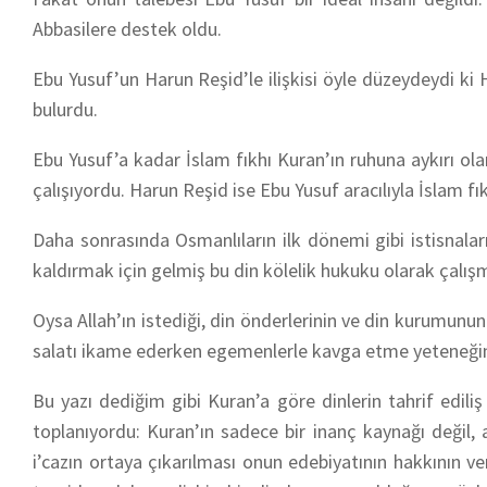
Abbasilere destek oldu.
Ebu Yusuf’un Harun Reşid’le ilişkisi öyle düzeydeydi ki Ha
bulurdu.
Ebu Yusuf’a kadar İslam fıkhı Kuran’ın ruhuna aykırı ola
çalışıyordu. Harun Reşid ise Ebu Yusuf aracılıyla İslam fıkh
Daha sonrasında Osmanlıların ilk dönemi gibi istisnala
kaldırmak için gelmiş bu din kölelik hukuku olarak çalış
Oysa Allah’ın istediği, din önderlerinin ve din kurumunu
salatı ikame ederken egemenlerle kavga etme yeteneğin
Bu yazı dediğim gibi Kuran’a göre dinlerin tahrif edili
toplanıyordu: Kuran’ın sadece bir inanç kaynağı değil,
i’cazın ortaya çıkarılması onun edebiyatının hakkının ver