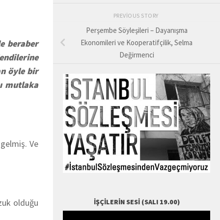
PREVIOUS STORY
Perşembe Söyleşileri – Dayanışma
le beraber
Ekonomileri ve Kooperatifçilik, Selma
Değirmenci
endilerine
n öyle bir
nı mutlaka
 gelmiş. Ve
ozuk olduğu
İŞÇILERIN SESI (SALI 19.00)