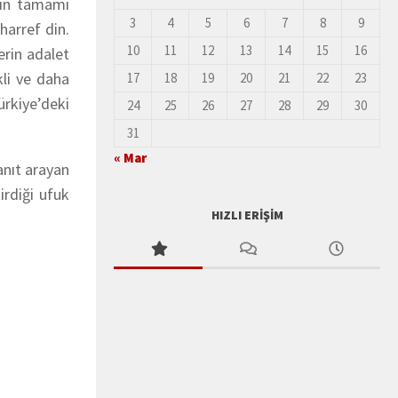
rin tamamı
3
4
5
6
7
8
9
harref din.
10
11
12
13
14
15
16
erin adalet
kli ve daha
17
18
19
20
21
22
23
ürkiye’deki
24
25
26
27
28
29
30
31
« Mar
anıt arayan
irdiği ufuk
HIZLI ERIŞIM