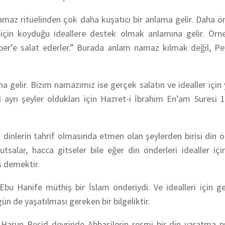
namaz ritüelinden çok daha kuşatıcı bir anlama gelir. Daha 
n için koyduğu ideallere destek olmak anlamına gelir. Örn
mber’e salat ederler.” Burada anlam namaz kılmak değil, P
na gelir. Bizim namazımız ise gerçek salatın ve idealler içi
el ayrı şeyler oldukları için Hazret-i İbrahim En’am Suresi 
 dinlerin tahrif olmasında etmen olan şeylerden birisi din ö
tutsalar, hacca gitseler bile eğer din önderleri idealler i
ş demektir.
bu Hanife müthiş bir İslam önderiydi. Ve idealleri için ge
ün de yaşatılması gereken bir bilgeliktir.
. Harun Reşid devrinde Abbasilerin resmi bir din yaratma p