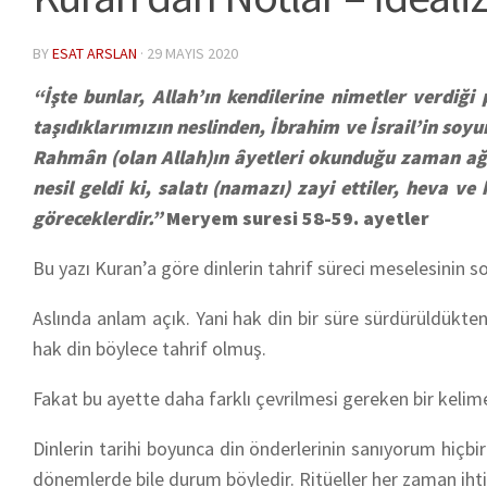
BY
ESAT ARSLAN
·
29 MAYIS 2020
“İşte bunlar, Allah’ın kendilerine nimetler verdi
taşıdıklarımızın neslinden, İbrahim ve İsrail’in soy
Rahmân (olan Allah)ın âyetleri okunduğu zaman ağ
nesil geldi ki, salatı (namazı) zayi ettiler, heva ve
göreceklerdir.”
Meryem suresi 58-59. ayetler
Bu yazı Kuran’a göre dinlerin tahrif süreci meselesinin so
Aslında anlam açık. Yani hak din bir süre sürdürüldükte
hak din böylece tahrif olmuş.
Fakat bu ayette daha farklı çevrilmesi gereken bir kelime
Dinlerin tarihi boyunca din önderlerinin sanıyorum hiçbiri
dönemlerde bile durum böyledir. Ritüeller her zaman i