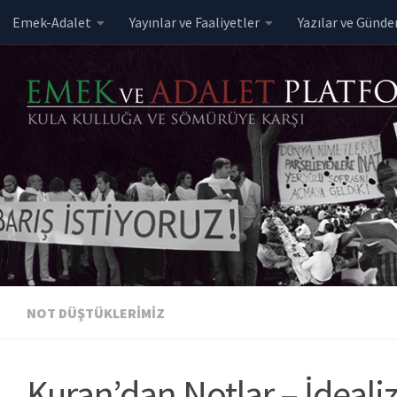
Emek-Adalet
Yayınlar ve Faaliyetler
Yazılar ve Günd
Skip to content
NOT DÜŞTÜKLERIMIZ
Kuran’dan Notlar – İdeali