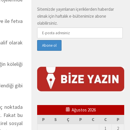
Sitemizde yayınlanan içeriklerden haberdar
olmak için haftalık e-bültenimize abone
e ile fetva
olabilirsiniz.
alif olarak
in köleliği
endiği gibi
 üç noktada
Ağustos 2026
k. Fakat bu
P
S
Ç
P
C
C
P
irel sosyal
1
2