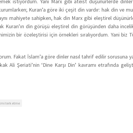
lemek istiyordum. Yani Marx gibi ateist düşünürlerde dinle
 kurumlarken; Kuran’a göre iki çeşit din vardır: hak din ve mu
 aynı mahiyete sahipken, hak din Marx gibi eleştirel düşünürl
sak Kuran’ın din görüşü eleştirel din görüşünden daha inceli
mizin bir özeleştirisi için örnekleri sıralıyordum. Yani biz T
rum. Fakat İslam’a göre dinler nasıl tahrif edilir sorusuna y
ak Ali Şeriati’nin ‘Dine Karşı Din’ kavramı etrafında gelişt
zmi terk etme