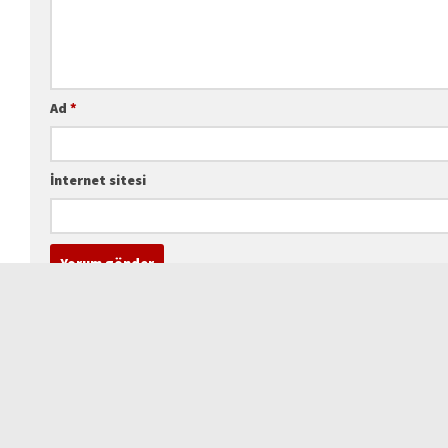
Ad
*
İnternet sitesi
Geçmişte EAP