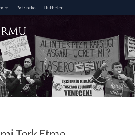
em
Patriarka
Hutbeler
zmi Terk Etme