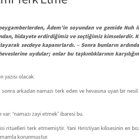
ği peygamberlerden, Âdem’in soyundan ve gemide Nuh i
undan, hidayete erdirdiğimiz ve seçtiğimiz kimselerdir. K
layarak secdeye kapanırlardı. –
Sonra bunların ardında
 heveslerine uydular; onlar bu taşkınlıklarının karşılığı
n yazısı olacak.
n sonra arkadan namazı terk eden ve hevasına uyan bir nesil
 var: ‘namazı zayi etmek’ ibaresi bu.
si ritüelleri terk etmemiştir. Yani Hıristiyan kilisesinin en b
htimamla korunmuştur.