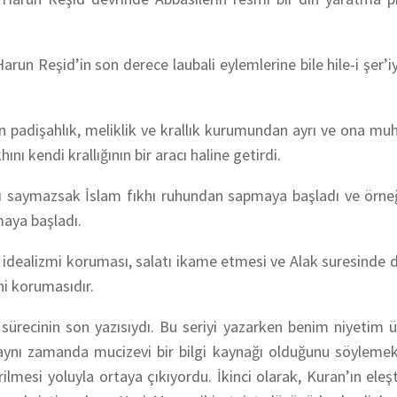
run Reşid’in son derece laubali eylemlerine bile hile-i şer’iy
n padişahlık, meliklik ve krallık kurumundan ayrı ve ona muh
ını kendi krallığının bir aracı haline getirdi.
rı saymazsak İslam fıkhı ruhundan sapmaya başladı ve örneğ
maya başladı.
n idealizmi koruması, salatı ikame etmesi ve Alak suresinde d
i korumasıdır.
ş sürecinin son yazısıydı. Bu seriyi yazarken benim niyetim
 aynı zamanda mucizevi bir bilgi kaynağı olduğunu söyleme
ilmesi yoluyla ortaya çıkıyordu. İkinci olarak, Kuran’ın eleşt