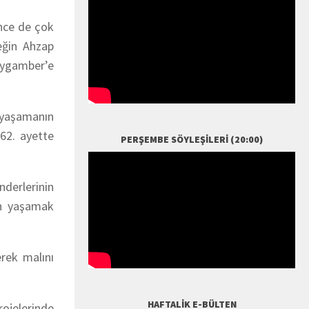
önce de çok
eğin Ahzap
eygamber’e
n yaşamanın
162. ayette
PERŞEMBE SÖYLEŞILERI (20:00)
nderlerinin
çin yaşamak
rek malını
HAFTALIK E-BÜLTEN
rojelerinde