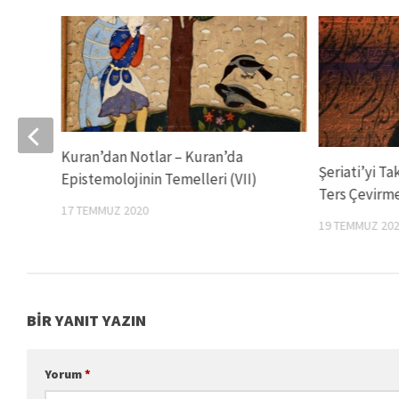
Kuran’dan Notlar – Kuran’da
Şeriati’yi Ta
Epistemolojinin Temelleri (VII)
)
Ters Çevirm
17 TEMMUZ 2020
19 TEMMUZ 20
BIR YANIT YAZIN
Yorum
*