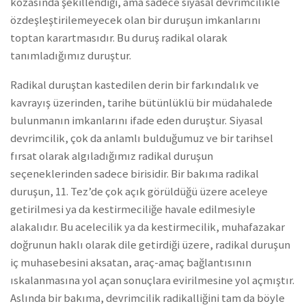
kozasında şekillendiği, ama sadece siyasal devrimcilikle
özdeşleştirilemeyecek olan bir duruşun imkanlarını
toptan karartmasıdır. Bu duruş radikal olarak
tanımladığımız duruştur.
Radikal duruştan kastedilen derin bir farkındalık ve
kavrayış üzerinden, tarihe bütünlüklü bir müdahalede
bulunmanın imkanlarını ifade eden duruştur. Siyasal
devrimcilik, çok da anlamlı bulduğumuz ve bir tarihsel
fırsat olarak algıladığımız radikal duruşun
seçeneklerinden sadece birisidir. Bir bakıma radikal
duruşun, 11. Tez’de çok açık görüldüğü üzere aceleye
getirilmesi ya da kestirmeciliğe havale edilmesiyle
alakalıdır. Bu acelecilik ya da kestirmecilik, muhafazakar
doğrunun haklı olarak dile getirdiği üzere, radikal duruşun
iç muhasebesini aksatan, araç-amaç bağlantısının
ıskalanmasına yol açan sonuçlara evirilmesine yol açmıştır.
Aslında bir bakıma, devrimcilik radikalliğini tam da böyle