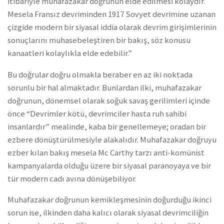
itibariyle muhafazakar doğrunun elde edilmesi kolaydır.
Mesela Fransız devriminden 1917 Sovyet devrimine uzanan
çizgide modern bir siyasal iddia olarak devrim girişimlerinin
sonuçlarını muhasebeleştiren bir bakış, söz konusu
kanaatleri kolaylıkla elde edebilir.”
Bu doğrular doğru olmakla beraber en az iki noktada
sorunlu bir hal almaktadır. Bunlardan ilki, muhafazakar
doğrunun, dönemsel olarak soğuk savaş gerilimleri içinde
önce “Devrimler kötü, devrimciler hasta ruh sahibi
insanlardır” mealinde, kaba bir genellemeye; oradan bir
ezbere dönüştürülmesiyle alakalıdır. Muhafazakar doğruyu
ezber kılan bakış mesela Mc Carthy tarzı anti-komünist
kampanyalarda olduğu üzere bir siyasal paranoyaya ve bir
tür modern cadı avına dönüşebiliyor.
Muhafazakar doğrunun kemikleşmesinin doğurduğu ikinci
sorun ise, ilkinden daha kalıcı olarak siyasal devrimciliğin