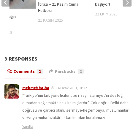
İtirazı – 21 Kasım Cuma
başlıyor!
Hutbesi
22 EKIM 2025
ir Kuşağın
21 KASIM 2025
rsıntı
S 2019
3 RESPONSES
Comments
1
Pingbacks
2
mehmet talha
14 Ocak 2013, 01:22
“Türkiye’nin laik yöneticileri, bu rızayı İslamiyet’in desteği
olmadan sağlamakta aciz kalmışlardır.” Çok doğru. Belki daha
doğrusu ve çarpıcı olanı, sermaye-hegemonya, müslümanlar
ve/veya muhafazakârlar katılmadan kurulamazdı.
Yanıtla