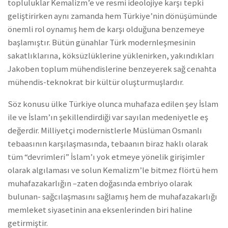
topluluklar Kemalizm’e ve resmi ideolojiye karşı tepki
geliştirirken aynı zamanda hem Türkiye’nin dönüşümünde
önemli rol oynamış hem de karşı olduğuna benzemeye
başlamıştır. Bütün günahlar Türk modernleşmesinin
sakatlıklarına, köksüzlüklerine yüklenirken, yakındıkları
Jakoben toplum mühendislerine benzeyerek sağ cenahta
mühendis-teknokrat bir kültür oluşturmuşlardır.
Söz konusu ülke Türkiye olunca muhafaza edilen şey İslam
ile ve İslam’ın şekillendirdiği var sayılan medeniyetle eş
değerdir. Milliyetçi modernistlerle Müslüman Osmanlı
tebaasının karşılaşmasında, tebaanın biraz haklı olarak
tüm “devrimleri” İslam’ı yok etmeye yönelik girişimler
olarak algılaması ve solun Kemalizm’le bitmez flörtü hem
muhafazakarlığın –zaten doğasında embriyo olarak
bulunan- sağcılaşmasını sağlamış hem de muhafazakarlığı
memleket siyasetinin ana eksenlerinden biri haline
getirmiştir.