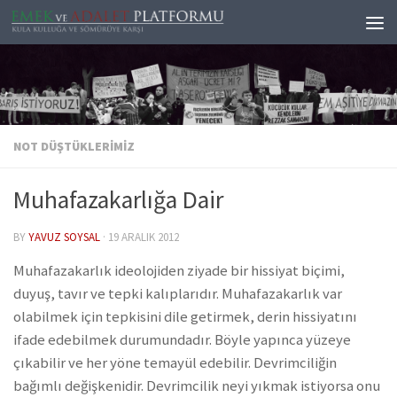
Skip to content
NOT DÜŞTÜKLERIMIZ
Muhafazakarlığa Dair
BY
YAVUZ SOYSAL
·
19 ARALIK 2012
Muhafazakarlık ideolojiden ziyade bir hissiyat biçimi,
duyuş, tavır ve tepki kalıplarıdır. Muhafazakarlık var
olabilmek için tepkisini dile getirmek, derin hissiyatını
ifade edebilmek durumundadır. Böyle yapınca yüzeye
çıkabilir ve her yöne temayül edebilir. Devrimciliğin
bağımlı değişkenidir. Devrimcilik neyi yıkmak istiyorsa onu