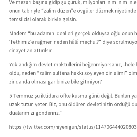
Ve mezarı başına gidip şu çürük, milyonları inim inim in
onun tabiriyle “zalim düzen”e övgüler düzmek niyetinde 
temsilcisi olarak biriyle gelsin.
Madem “bu adamın idealleri gerçek olduysa oğlu onun hangi
‘fethimiz’e rağmen neden hâlâ meçhul?” diye sorulmuyor,
cinayet anlattırılsın.
Yok andığım devlet maktullerini beğenmiyorsanız, -hele
oldu, neden “zalim sultana hakkı söyleyen din alimi” ol
zindanda olması garibinize bile gitmiyor?
5 Temmuz şu iktidara öfke kusma günü değil. Bunları yaz
uzak tutun yeter. Biz, onu öldüren devletinizin ördüğü
dualarımızı göndeririz.”
https://twitter.com/hiyenigun/status/11470644402080