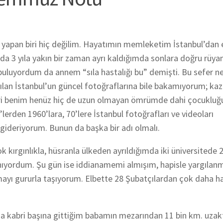
 yapan biri hiç değilim. Hayatımın memleketim İstanbul’dan 
a 3 yıla yakın bir zaman ayrı kaldığımda sonlara doğru rüy
buluyordum da annem “sıla hastalığı bu” demişti. Bu sefer 
lan İstanbul’un güncel fotoğraflarına bile bakamıyorum; ka
ehri benim henüz hiç de uzun olmayan ömrümde dahi çocuklu
rden 1960’lara, 70’lere İstanbul fotoğrafları ve videoları
gideriyorum. Bunun da başka bir adı olmalı.
 kırgınlıkla, hüsranla ülkeden ayrıldığımda iki üniversitede 
anıyordum. Şu gün ise iddianamemi almışım, hapisle yargıla
lmayı gururla taşıyorum. Elbette 28 Şubatçılardan çok daha ha
 kabri başına gittiğim babamın mezarından 11 bin km. uzak