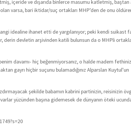
letmiş, içeride ve dışarıda binlerce masumu katletmiş, baştan
olan varsa, bari iktidar/suç ortakları MHP’den de onu öldüre
 idealine ihanet etti de yargılanıyor; peki kendi suikast fail
 derin devletin arşivinden katili bulunsun da o MHPli ortakl
 benim davamı- hiç beğenmiyorsanız, o halde madem fethiniz
maktan gayrı hiçbir suçunu bulamadığınız Alparslan Kuytul’un
dırmayacak şekilde babamın kabrini partinizin, reisinizin ö
 duvarlar yüzünden başına gidemesek de dünyanın öteki ucund
31749?s=20