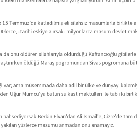
ndeki mahkemelerce hapisle yargılanıyorum. Ama hiçbiri o 
up 15 Temmuz’da katledilmiş eli silahsız masumlarla birlikte 
00lerce, -tarihi eskiye alırsak- milyonlarca masum devlet mak
sa da onu öldüren silahlarıyla öldürdüğü Kaftancıoğlu gibilerle
 araştırırken öldüğü Maraş pogromundan Sivas pogromuna bü
eği var; ama müsemmada daha adil bir ülke ve dünyayı kalemiy
den Uğur Mumcu’ya bütün suikast maktulleri ile tabii ki birli
 bahsediyorsak Berkin Elvan’dan Ali İsmail’e, Cizre’de tam 
 diri yakılan yüzlerce masumu anmadan onu anamayız.