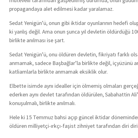
mütevelli tarafından gaspedilmiş durumda, onun güdümü
propagandaya alet edilmesi kadar yaralamaz.
Sedat Yenigün’ü, onun gibi iktidar oyunlarının hedefi ol
ki yanlış değil. Ama onun şunca yıl devletin öldürdüğü 10
birlikte anılması ise şart.
Sedat Yenigün’ü, onu öldüren devletin, fikriyatı farklı ol
anmamak, sadece Başbağlar’la birlikte değil, içyüzünü
katliamlarla birlikte anmamak eksiklik olur.
Elbette isimde aynı idealler için ölmemiş olmaları gerç
ederken aynı devlet tarafından öldürülen, Sabahattin Ali’
konuşulmalı, birlikte anılmalı.
Hele ki 15 Temmuz bahsi açıp güncel iktidar döneminden
öldüren milliyetçi-ırkçı-faşist zihniyet tarafından diri