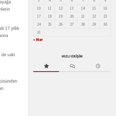
3
4
5
6
7
8
9
 ayağa
10
11
12
13
14
15
16
nlerin
17
18
19
20
21
22
23
24
25
26
27
28
29
30
i 17 yıllık
31
arına
« Mar
 de vaki
HIZLI ERIŞIM
vgüsünden
an