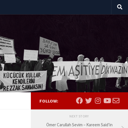
FOLLOW:
NEXT STORY
Ömer Carullah Sevim – Kareem Said’in