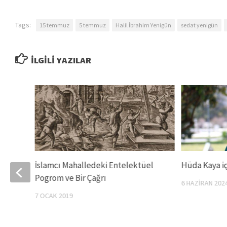
Tags:
15 temmuz
5 temmuz
Halil İbrahim Yenigün
sedat yenigün
İLGILI YAZILAR
er
İslamcı Mahalledeki Entelektüel
Hüda Kaya iç
Pogrom ve Bir Çağrı
6 HAZIRAN 202
7 OCAK 2019