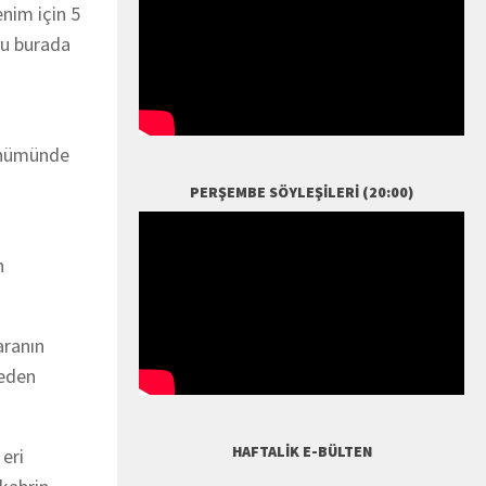
enim için 5
nu burada
ldönümünde
PERŞEMBE SÖYLEŞILERI (20:00)
n
aranın
neden
HAFTALIK E-BÜLTEN
eri