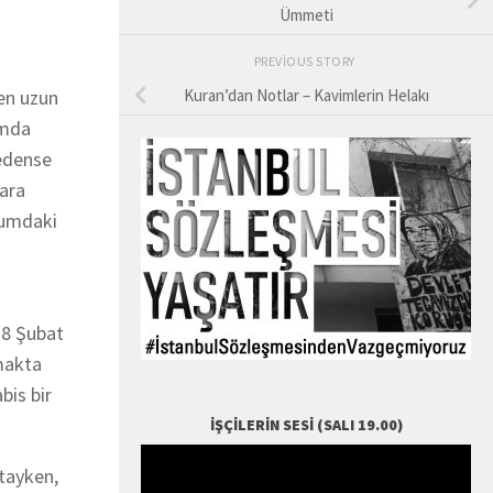
Ümmeti
PREVIOUS STORY
en uzun
Kuran’dan Notlar – Kavimlerin Helakı
amda
nedense
zara
ğumdaki
28 Şubat
nmakta
bis bir
İŞÇILERIN SESI (SALI 19.00)
tayken,