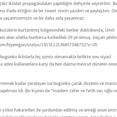
galiz iktidar propagandaları yapıldığını dehşetle seyrettim. B
 ifade ettiğim de bir tweet zinciri yazdım ve paylaştım. O
a yaşanmamıştır ve bir daha asla yaşanmaz:
cülerin kurtarılmış bölgesindeki berber dükkânında, Ümit
canını alan silahla hunharca katledileli 39 yıl olmuş. Geçen yı
er.com/hiyenigun/status/1015112136857546752?s=20
 bugünkü iktidarla hiç işimiz olmamakla birlikte onu siyasî
na adını kullananlara karşı da ben daima mevcut düzenin onu
ememek kadar yaralayan ise bugünkü çürük düzenin ve manz
pılması idi. Bir kişinin de “madem zafer ve fetih var, oğlu 
çirkin hakaretleri ile yurdundan edilmiş ve emeği onun emir 