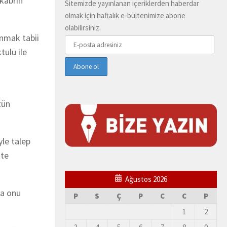
kabrin
Sitemizde yayınlanan içeriklerden haberdar
olmak için haftalık e-bültenimize abone
olabilirsiniz.
anmak tabii
tulü ile
tün
le talep
kte
Ağustos 2026
da onu
P
S
Ç
P
C
C
P
1
2