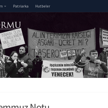
em
Patriarka
Hutbeler
 Temmuz Notu