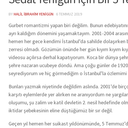
BY
HALIL İBRAHIM YENIGÜN
·
6 TEMMUZ 2019
Gurbet romantizmi yapan biri değilim. Bunun edebiyatını
ayrı kaldığım dönemini yaşamaktayım. 2001-2004 arasınd
hemen her gece kendimi İstanbul’da sahilde dolaşırken 
zerresi olmadı. Gözümün önünde her gün kıyım kıyım kıyı
videosu açılırsa derhal kapatıyorum. Koca bir dünya ş
şehre nazaran ucubeye döndü. Ama çoğu günler de 1920’le
seyrediyorum ve hiç görmediğim o İstanbul’la özlemimi 
Bunları yazmak niyetinde değildim aslında. 2001’de birçok
karşıtı eylemlerde yer alırken ne aranıyordum ne yargıl
oluşumu, şu zalim ve katil devletin 2. nesil hedefinde o
iktidar şebekesinin eline düştüğümüz bir sır değil.
Geçen yıl hemen her suikast yıldönümünde, 5 Temmuz’da