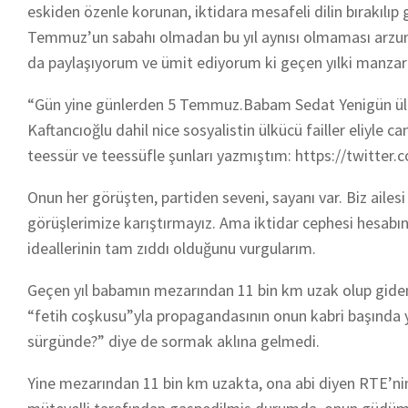
eskiden özenle korunan, iktidara mesafeli dilin bırakılıp 
Temmuz’un sabahı olmadan bu yıl aynısı olmaması arzumu
da paylaşıyorum ve ümit ediyorum ki geçen yılki manzar
“Gün yine günlerden 5 Temmuz.Babam Sedat Yenigün ülkü
Kaftancıoğlu dahil nice sosyalistin ülkücü failler eliyle 
teessür ve teessüfle şunları yazmıştım: https://twitt
Onun her görüşten, partiden seveni, sayanı var. Biz ailesi
görüşlerimize karıştırmayız. Ama iktidar cephesi hesabı
ideallerinin tam zıddı olduğunu vurgularım.
Geçen yıl babamın mezarından 11 bin km uzak olup gid
“fetih coşkusu”yla propagandasının onun kabri başında ya
sürgünde?” diye de sormak aklına gelmedi.
Yine mezarından 11 bin km uzakta, ona abi diyen RTE’nin 