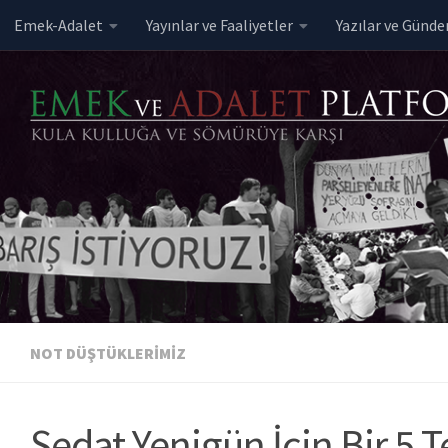
Emek-Adalet
Yayınlar ve Faaliyetler
Yazılar ve Günd
Skip to content
NOT DÜŞTÜKLERIMIZ
Sedat Yenigün İçin Bir 5